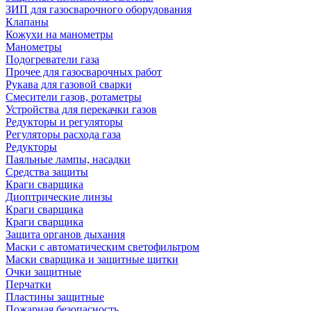
ЗИП для газосварочного оборудования
Клапаны
Кожухи на манометры
Манометры
Подогреватели газа
Прочее для газосварочных работ
Рукава для газовой сварки
Смесители газов, ротаметры
Устройства для перекачки газов
Редукторы и регуляторы
Регуляторы расхода газа
Редукторы
Паяльные лампы, насадки
Средства защиты
Краги сварщика
Диоптрические линзы
Краги сварщика
Краги сварщика
Защита органов дыхания
Маски с автоматическим светофильтром
Маски сварщика и защитные щитки
Очки защитные
Перчатки
Пластины защитные
Пожарная безопасность