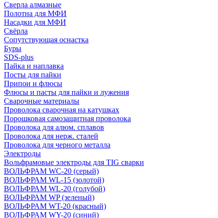
Сверла алмазные
Полотна для МФИ
Насадки для МФИ
Свёрла
Сопутствующая оснастка
Буры
SDS-plus
Пайка и наплавка
Посты для пайки
Припои и флюсы
Флюсы и пасты для пайки и лужения
Сварочные материалы
Проволока сварочная на катушках
Порошковая самозащитная проволока
Проволока для алюм. сплавов
Проволока для нерж. сталей
Проволока для черного металла
Электроды
Вольфрамовые электроды для TIG сварки
ВОЛЬФРАМ WC-20 (серый)
ВОЛЬФРАМ WL-15 (золотой)
ВОЛЬФРАМ WL-20 (голубой)
ВОЛЬФРАМ WP (зеленый)
ВОЛЬФРАМ WT-20 (красный)
ВОЛЬФРАМ WY-20 (синий)