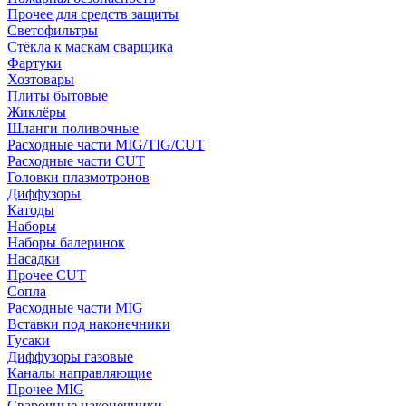
Прочее для средств защиты
Светофильтры
Стёкла к маскам сварщика
Фартуки
Хозтовары
Плиты бытовые
Жиклёры
Шланги поливочные
Расходные части MIG/TIG/CUT
Расходные части CUT
Головки плазмотронов
Диффузоры
Катоды
Наборы
Наборы балеринок
Насадки
Прочее CUT
Сопла
Расходные части MIG
Вставки под наконечники
Гусаки
Диффузоры газовые
Каналы направляющие
Прочее MIG
Сварочные наконечники