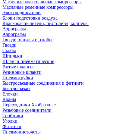
Масляные коаксиальные компрессоры
Масляные ременные компрессоры
Электродвигатели
Блоки подготовки воздуха
Краскораспылители, пистолеты, хопперы
Аэрографы
Аэрографы
Гвозди, шпильки, скобы
Гвозди
Скобы
Шпильки
Шланги пневматические
Витые шланги
Резиновые шланги
Пневмотрубки
Быстросъемные соединения и фитинги
Быстросъемы
Елочки
Краны
Переходники Х-образные
Резьбовые соединители
Тройники
Уголки
Фитинги
Пневмопистолеты