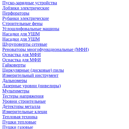
Пуско-зарядные устройства
Лобзики электрические
Перфораторы
Рубанки электрические
Строительные фены
Углошлифовальные машины
Насадки для УШМ
Насадки для УШМ
Шуруповерты сетевые
Реноваторы многофункциональные (МФИ)
Оснастка для МФИ
Оснастка для МФИ
Гайковерты
Циркулярные (дисковые) пилы
Измерительный инструмент
Дальномеры
Лазерные уровни (нивелиры)
Мультиметры
Тестеры напряжения
Уровни строительные
Детекторы металла
Измерительные клещи
Тепловая техника
Пушки тепловые
Пушки газовые