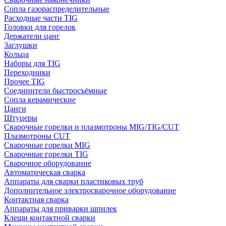
Сопла газораспределительные
Расходные части TIG
Головки для горелок
Держатели цанг
Заглушки
Кольца
Наборы для TIG
Переходники
Прочее TIG
Соединители быстросъёмные
Сопла керамические
Цанги
Штуцеры
Сварочные горелки и плазмотроны MIG/TIG/CUT
Плазмотроны CUT
Сварочные горелки MIG
Сварочные горелки TIG
Сварочное оборудование
Автоматическая сварка
Аппараты для сварки пластиковых труб
Дополнительное электросварочное оборудование
Контактная сварка
Аппараты для приварки шпилек
Клещи контактной сварки