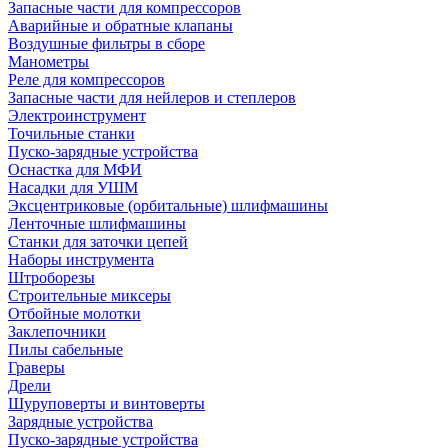
Запасные части для компрессоров
Аварийные и обратные клапаны
Воздушные фильтры в сборе
Манометры
Реле для компрессоров
Запасные части для нейлеров и степлеров
Электроинструмент
Точильные станки
Пуско-зарядные устройства
Оснастка для МФИ
Насадки для УШМ
Эксцентриковые (орбитальные) шлифмашины
Ленточные шлифмашины
Станки для заточки цепей
Наборы инструмента
Штроборезы
Строительные миксеры
Отбойные молотки
Заклепочники
Пилы сабельные
Граверы
Дрели
Шуруповерты и винтоверты
Зарядные устройства
Пуско-зарядные устройства