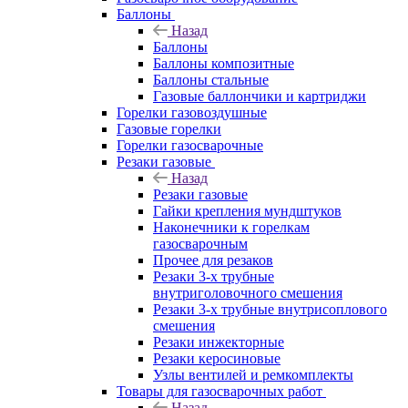
Баллоны
Назад
Баллоны
Баллоны композитные
Баллоны стальные
Газовые баллончики и картриджи
Горелки газовоздушные
Газовые горелки
Горелки газосварочные
Резаки газовые
Назад
Резаки газовые
Гайки крепления мундштуков
Наконечники к горелкам
газосварочным
Прочее для резаков
Резаки 3-х трубные
внутриголовочного смешения
Резаки 3-х трубные внутрисоплового
смешения
Резаки инжекторные
Резаки керосиновые
Узлы вентилей и ремкомплекты
Товары для газосварочных работ
Назад