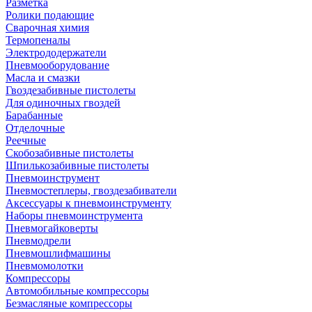
Разметка
Ролики подающие
Сварочная химия
Термопеналы
Электрододержатели
Пневмооборудование
Масла и смазки
Гвоздезабивные пистолеты
Для одиночных гвоздей
Барабанные
Отделочные
Реечные
Скобозабивные пистолеты
Шпилькозабивные пистолеты
Пневмоинструмент
Пневмостеплеры, гвоздезабиватели
Аксессуары к пневмоинструменту
Наборы пневмоинструмента
Пневмогайковерты
Пневмодрели
Пневмошлифмашины
Пневмомолотки
Компрессоры
Автомобильные компрессоры
Безмасляные компрессоры