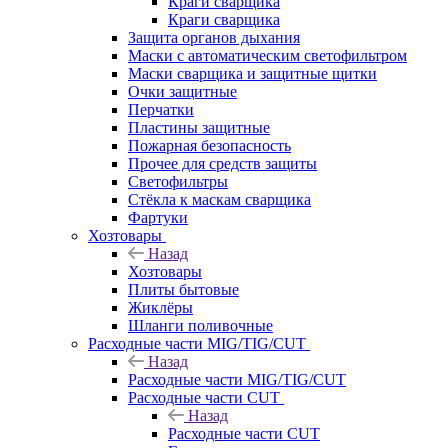
Краги сварщика
Краги сварщика
Защита органов дыхания
Маски с автоматическим светофильтром
Маски сварщика и защитные щитки
Очки защитные
Перчатки
Пластины защитные
Пожарная безопасность
Прочее для средств защиты
Светофильтры
Стёкла к маскам сварщика
Фартуки
Хозтовары
Назад
Хозтовары
Плиты бытовые
Жиклёры
Шланги поливочные
Расходные части MIG/TIG/CUT
Назад
Расходные части MIG/TIG/CUT
Расходные части CUT
Назад
Расходные части CUT