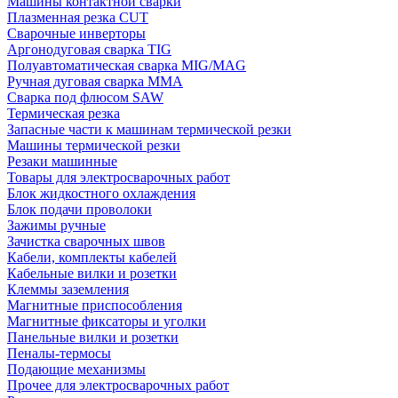
Машины контактной сварки
Плазменная резка CUT
Сварочные инверторы
Аргонодуговая сварка TIG
Полуавтоматическая сварка MIG/MAG
Ручная дуговая сварка MMA
Сварка под флюсом SAW
Термическая резка
Запасные части к машинам термической резки
Машины термической резки
Резаки машинные
Товары для электросварочных работ
Блок жидкостного охлаждения
Блок подачи проволоки
Зажимы ручные
Зачистка сварочных швов
Кабели, комплекты кабелей
Кабельные вилки и розетки
Клеммы заземления
Магнитные приспособления
Магнитные фиксаторы и уголки
Панельные вилки и розетки
Пеналы-термосы
Подающие механизмы
Прочее для электросварочных работ