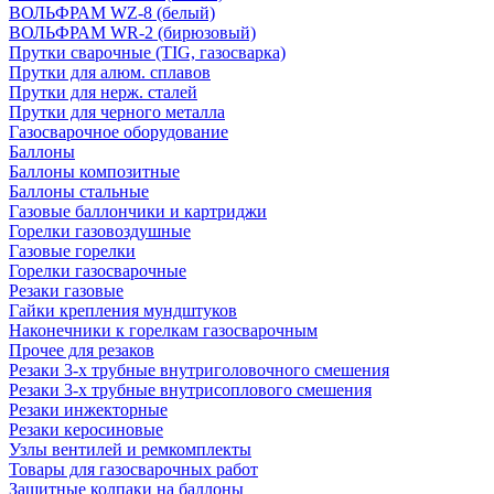
ВОЛЬФРАМ WZ-8 (белый)
ВОЛЬФРАМ WR-2 (бирюзовый)
Прутки сварочные (TIG, газосварка)
Прутки для алюм. сплавов
Прутки для нерж. сталей
Прутки для черного металла
Газосварочное оборудование
Баллоны
Баллоны композитные
Баллоны стальные
Газовые баллончики и картриджи
Горелки газовоздушные
Газовые горелки
Горелки газосварочные
Резаки газовые
Гайки крепления мундштуков
Наконечники к горелкам газосварочным
Прочее для резаков
Резаки 3-х трубные внутриголовочного смешения
Резаки 3-х трубные внутрисоплового смешения
Резаки инжекторные
Резаки керосиновые
Узлы вентилей и ремкомплекты
Товары для газосварочных работ
Защитные колпаки на баллоны