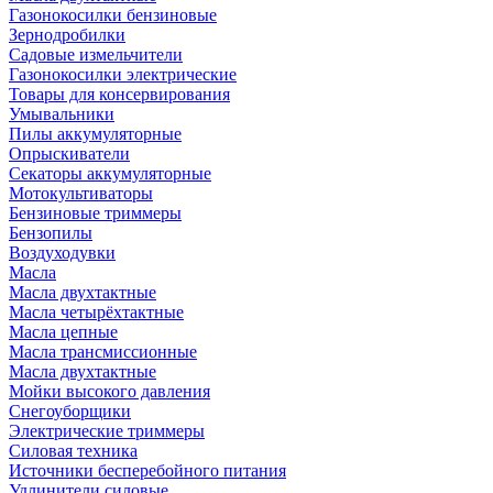
Газонокосилки бензиновые
Зернодробилки
Садовые измельчители
Газонокосилки электрические
Товары для консервирования
Умывальники
Пилы аккумуляторные
Опрыскиватели
Секаторы аккумуляторные
Мотокультиваторы
Бензиновые триммеры
Бензопилы
Воздуходувки
Масла
Масла двухтактные
Масла четырёхтактные
Масла цепные
Масла трансмиссионные
Масла двухтактные
Мойки высокого давления
Снегоуборщики
Электрические триммеры
Силовая техника
Источники бесперебойного питания
Удлинители силовые