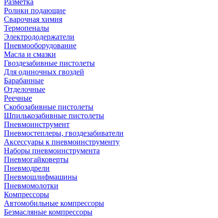
Разметка
Ролики подающие
Сварочная химия
Термопеналы
Электрододержатели
Пневмооборудование
Масла и смазки
Гвоздезабивные пистолеты
Для одиночных гвоздей
Барабанные
Отделочные
Реечные
Скобозабивные пистолеты
Шпилькозабивные пистолеты
Пневмоинструмент
Пневмостеплеры, гвоздезабиватели
Аксессуары к пневмоинструменту
Наборы пневмоинструмента
Пневмогайковерты
Пневмодрели
Пневмошлифмашины
Пневмомолотки
Компрессоры
Автомобильные компрессоры
Безмасляные компрессоры