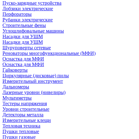
Пуско-зарядные устройства
Лобзики электрические
Перфораторы
Рубанки электрические
Строительные фены
Углошлифовальные машины
Насадки для УШМ
Насадки для УШМ
Шуруповерты сетевые
Реноваторы многофункциональные (МФИ)
Оснастка для МФИ
Оснастка для МФИ
Гайковерты
Циркулярные (дисковые) пилы
Измерительный инструмент
Дальномеры
Лазерные уровни (нивелиры)
Мультиметры
Тестеры напряжения
Уровни строительные
Детекторы металла
Измерительные клещи
Тепловая техника
Пушки тепловые
Пушки газовые