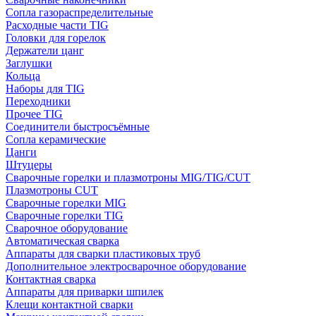
Сопла газораспределительные
Расходные части TIG
Головки для горелок
Держатели цанг
Заглушки
Кольца
Наборы для TIG
Переходники
Прочее TIG
Соединители быстросъёмные
Сопла керамические
Цанги
Штуцеры
Сварочные горелки и плазмотроны MIG/TIG/CUT
Плазмотроны CUT
Сварочные горелки MIG
Сварочные горелки TIG
Сварочное оборудование
Автоматическая сварка
Аппараты для сварки пластиковых труб
Дополнительное электросварочное оборудование
Контактная сварка
Аппараты для приварки шпилек
Клещи контактной сварки