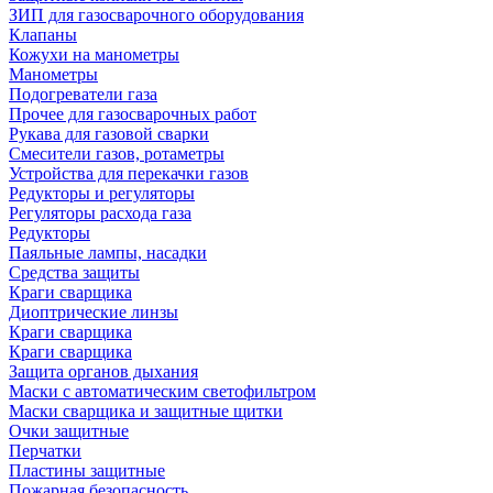
ЗИП для газосварочного оборудования
Клапаны
Кожухи на манометры
Манометры
Подогреватели газа
Прочее для газосварочных работ
Рукава для газовой сварки
Смесители газов, ротаметры
Устройства для перекачки газов
Редукторы и регуляторы
Регуляторы расхода газа
Редукторы
Паяльные лампы, насадки
Средства защиты
Краги сварщика
Диоптрические линзы
Краги сварщика
Краги сварщика
Защита органов дыхания
Маски с автоматическим светофильтром
Маски сварщика и защитные щитки
Очки защитные
Перчатки
Пластины защитные
Пожарная безопасность