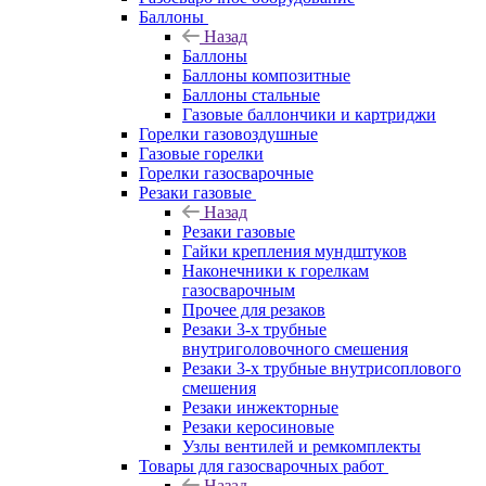
Баллоны
Назад
Баллоны
Баллоны композитные
Баллоны стальные
Газовые баллончики и картриджи
Горелки газовоздушные
Газовые горелки
Горелки газосварочные
Резаки газовые
Назад
Резаки газовые
Гайки крепления мундштуков
Наконечники к горелкам
газосварочным
Прочее для резаков
Резаки 3-х трубные
внутриголовочного смешения
Резаки 3-х трубные внутрисоплового
смешения
Резаки инжекторные
Резаки керосиновые
Узлы вентилей и ремкомплекты
Товары для газосварочных работ
Назад