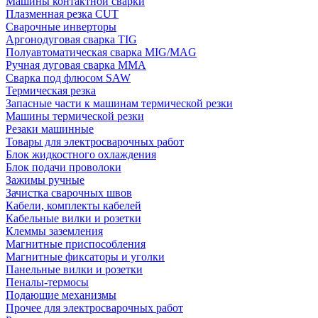
Машины контактной сварки
Плазменная резка CUT
Сварочные инверторы
Аргонодуговая сварка TIG
Полуавтоматическая сварка MIG/MAG
Ручная дуговая сварка MMA
Сварка под флюсом SAW
Термическая резка
Запасные части к машинам термической резки
Машины термической резки
Резаки машинные
Товары для электросварочных работ
Блок жидкостного охлаждения
Блок подачи проволоки
Зажимы ручные
Зачистка сварочных швов
Кабели, комплекты кабелей
Кабельные вилки и розетки
Клеммы заземления
Магнитные приспособления
Магнитные фиксаторы и уголки
Панельные вилки и розетки
Пеналы-термосы
Подающие механизмы
Прочее для электросварочных работ