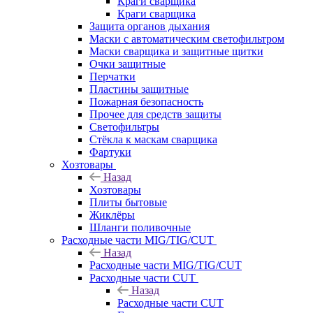
Краги сварщика
Краги сварщика
Защита органов дыхания
Маски с автоматическим светофильтром
Маски сварщика и защитные щитки
Очки защитные
Перчатки
Пластины защитные
Пожарная безопасность
Прочее для средств защиты
Светофильтры
Стёкла к маскам сварщика
Фартуки
Хозтовары
Назад
Хозтовары
Плиты бытовые
Жиклёры
Шланги поливочные
Расходные части MIG/TIG/CUT
Назад
Расходные части MIG/TIG/CUT
Расходные части CUT
Назад
Расходные части CUT