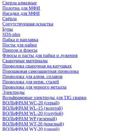
Сверла алмазные
Полотна для МФИ
Насадки для МФИ
Свёрла
Сопутствующая оснастка
Буры
SDS-plus
Пайка и наплавка
Посты для пайки
Припои и флюсы
Флюсы и пасты для пайки и лужения
Сварочные материалы
Проволока сварочная на катушках
Порошковая самозащитная проволока
Проволока для алюм. сплавов
Проволока для нерж. сталей
Проволока для черного металла
Электроды
Вольфрамовые электроды для TIG сварки
ВОЛЬФРАМ WC-20 (серый)
ВОЛЬФРАМ WL-15 (золотой)
ВОЛЬФРАМ WL-20 (голубой)
ВОЛЬФРАМ WP (зеленый)
ВОЛЬФРАМ WT-20 (красный)
ВОЛЬФРАМ WY-20 (синий)