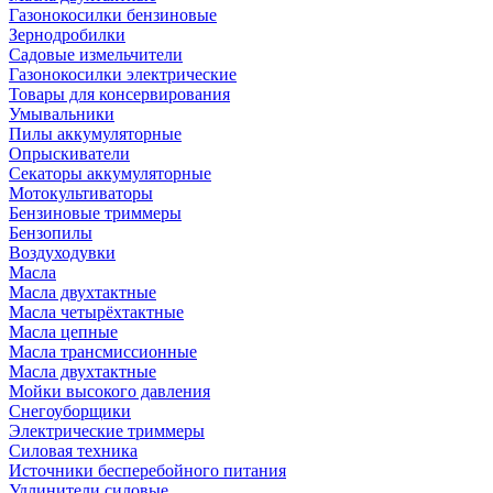
Газонокосилки бензиновые
Зернодробилки
Садовые измельчители
Газонокосилки электрические
Товары для консервирования
Умывальники
Пилы аккумуляторные
Опрыскиватели
Секаторы аккумуляторные
Мотокультиваторы
Бензиновые триммеры
Бензопилы
Воздуходувки
Масла
Масла двухтактные
Масла четырёхтактные
Масла цепные
Масла трансмиссионные
Масла двухтактные
Мойки высокого давления
Снегоуборщики
Электрические триммеры
Силовая техника
Источники бесперебойного питания
Удлинители силовые