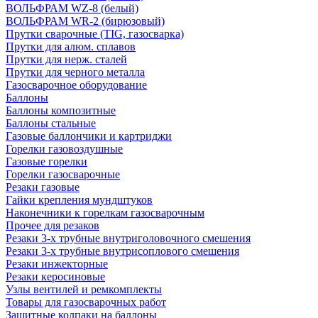
ВОЛЬФРАМ WZ-8 (белый)
ВОЛЬФРАМ WR-2 (бирюзовый)
Прутки сварочные (TIG, газосварка)
Прутки для алюм. сплавов
Прутки для нерж. сталей
Прутки для черного металла
Газосварочное оборудование
Баллоны
Баллоны композитные
Баллоны стальные
Газовые баллончики и картриджи
Горелки газовоздушные
Газовые горелки
Горелки газосварочные
Резаки газовые
Гайки крепления мундштуков
Наконечники к горелкам газосварочным
Прочее для резаков
Резаки 3-х трубные внутриголовочного смешения
Резаки 3-х трубные внутрисоплового смешения
Резаки инжекторные
Резаки керосиновые
Узлы вентилей и ремкомплекты
Товары для газосварочных работ
Защитные колпаки на баллоны