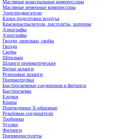
Масляные коаксиальные компрессоры
Масляные ременные компрессоры
Электродвигатели
Блоки подготовки воздуха
Краскораспылители, пистолеты, хопперы
Аэрографы
Аэрографы
Гвозди, шпильки, скобы
Гвозди
Скобы
Шпильки
Шланги пневматические
Витые шланги
Резиновые шланги
Пневмотрубки
Быстросъемные соединения и фитинги
Быстросъемы
Елочки
Краны
Переходники Х-образные
Резьбовые соединители
Тройники
Уголки
Фитинги
Пневмопистолеты