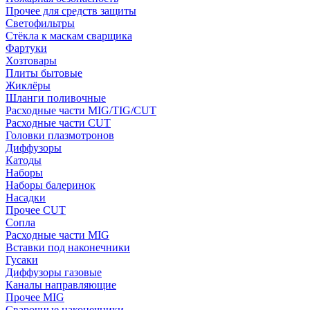
Прочее для средств защиты
Светофильтры
Стёкла к маскам сварщика
Фартуки
Хозтовары
Плиты бытовые
Жиклёры
Шланги поливочные
Расходные части MIG/TIG/CUT
Расходные части CUT
Головки плазмотронов
Диффузоры
Катоды
Наборы
Наборы балеринок
Насадки
Прочее CUT
Сопла
Расходные части MIG
Вставки под наконечники
Гусаки
Диффузоры газовые
Каналы направляющие
Прочее MIG
Сварочные наконечники