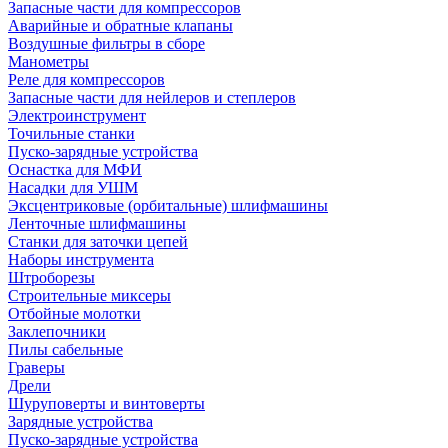
Запасные части для компрессоров
Аварийные и обратные клапаны
Воздушные фильтры в сборе
Манометры
Реле для компрессоров
Запасные части для нейлеров и степлеров
Электроинструмент
Точильные станки
Пуско-зарядные устройства
Оснастка для МФИ
Насадки для УШМ
Эксцентриковые (орбитальные) шлифмашины
Ленточные шлифмашины
Станки для заточки цепей
Наборы инструмента
Штроборезы
Строительные миксеры
Отбойные молотки
Заклепочники
Пилы сабельные
Граверы
Дрели
Шуруповерты и винтоверты
Зарядные устройства
Пуско-зарядные устройства