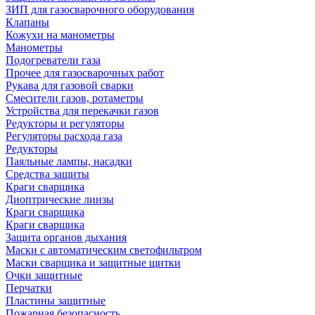
ЗИП для газосварочного оборудования
Клапаны
Кожухи на манометры
Манометры
Подогреватели газа
Прочее для газосварочных работ
Рукава для газовой сварки
Смесители газов, ротаметры
Устройства для перекачки газов
Редукторы и регуляторы
Регуляторы расхода газа
Редукторы
Паяльные лампы, насадки
Средства защиты
Краги сварщика
Диоптрические линзы
Краги сварщика
Краги сварщика
Защита органов дыхания
Маски с автоматическим светофильтром
Маски сварщика и защитные щитки
Очки защитные
Перчатки
Пластины защитные
Пожарная безопасность