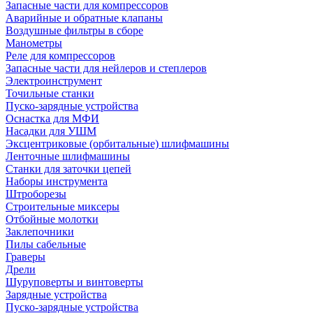
Запасные части для компрессоров
Аварийные и обратные клапаны
Воздушные фильтры в сборе
Манометры
Реле для компрессоров
Запасные части для нейлеров и степлеров
Электроинструмент
Точильные станки
Пуско-зарядные устройства
Оснастка для МФИ
Насадки для УШМ
Эксцентриковые (орбитальные) шлифмашины
Ленточные шлифмашины
Станки для заточки цепей
Наборы инструмента
Штроборезы
Строительные миксеры
Отбойные молотки
Заклепочники
Пилы сабельные
Граверы
Дрели
Шуруповерты и винтоверты
Зарядные устройства
Пуско-зарядные устройства