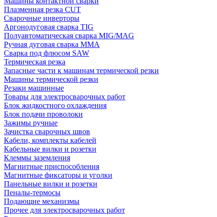
Машины контактной сварки
Плазменная резка CUT
Сварочные инверторы
Аргонодуговая сварка TIG
Полуавтоматическая сварка MIG/MAG
Ручная дуговая сварка MMA
Сварка под флюсом SAW
Термическая резка
Запасные части к машинам термической резки
Машины термической резки
Резаки машинные
Товары для электросварочных работ
Блок жидкостного охлаждения
Блок подачи проволоки
Зажимы ручные
Зачистка сварочных швов
Кабели, комплекты кабелей
Кабельные вилки и розетки
Клеммы заземления
Магнитные приспособления
Магнитные фиксаторы и уголки
Панельные вилки и розетки
Пеналы-термосы
Подающие механизмы
Прочее для электросварочных работ