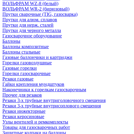
ВОЛЬФРАМ WZ-8 (белый)
ВОЛЬФРАМ WR-2 (бирюзовый)
Прутки сварочные (TIG, газосварка)
Прутки для алюм. сплавов
Прутки для нерж. сталей
Прутки для черного металла
Газосварочное оборудование
Баллоны
Баллоны композитные
Баллоны стальные
Газовые баллончики и картриджи
Горелки газовоздушные
Газовые горелки
Горелки газосварочные
Резаки газовые
Гайки крепления мундштуков
Наконечники к горелкам газосварочным
Прочее для резаков
Резаки 3-х трубные внутриголовочного смешения
Резаки 3-х трубные внутрисоплового смешения
Резаки инжекторные
Резаки керосиновые
Узлы вентилей и ремкомплекты
Товары для газосварочных работ
Защитные колпаки на баллоны