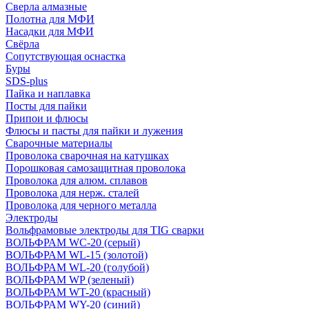
Сверла алмазные
Полотна для МФИ
Насадки для МФИ
Свёрла
Сопутствующая оснастка
Буры
SDS-plus
Пайка и наплавка
Посты для пайки
Припои и флюсы
Флюсы и пасты для пайки и лужения
Сварочные материалы
Проволока сварочная на катушках
Порошковая самозащитная проволока
Проволока для алюм. сплавов
Проволока для нерж. сталей
Проволока для черного металла
Электроды
Вольфрамовые электроды для TIG сварки
ВОЛЬФРАМ WC-20 (серый)
ВОЛЬФРАМ WL-15 (золотой)
ВОЛЬФРАМ WL-20 (голубой)
ВОЛЬФРАМ WP (зеленый)
ВОЛЬФРАМ WT-20 (красный)
ВОЛЬФРАМ WY-20 (синий)