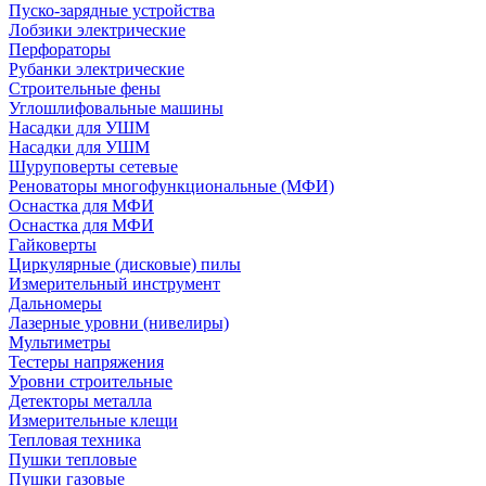
Пуско-зарядные устройства
Лобзики электрические
Перфораторы
Рубанки электрические
Строительные фены
Углошлифовальные машины
Насадки для УШМ
Насадки для УШМ
Шуруповерты сетевые
Реноваторы многофункциональные (МФИ)
Оснастка для МФИ
Оснастка для МФИ
Гайковерты
Циркулярные (дисковые) пилы
Измерительный инструмент
Дальномеры
Лазерные уровни (нивелиры)
Мультиметры
Тестеры напряжения
Уровни строительные
Детекторы металла
Измерительные клещи
Тепловая техника
Пушки тепловые
Пушки газовые