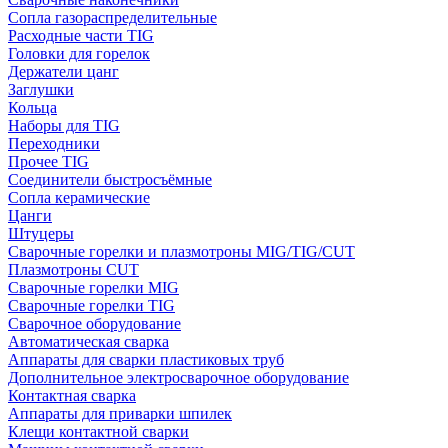
Сопла газораспределительные
Расходные части TIG
Головки для горелок
Держатели цанг
Заглушки
Кольца
Наборы для TIG
Переходники
Прочее TIG
Соединители быстросъёмные
Сопла керамические
Цанги
Штуцеры
Сварочные горелки и плазмотроны MIG/TIG/CUT
Плазмотроны CUT
Сварочные горелки MIG
Сварочные горелки TIG
Сварочное оборудование
Автоматическая сварка
Аппараты для сварки пластиковых труб
Дополнительное электросварочное оборудование
Контактная сварка
Аппараты для приварки шпилек
Клещи контактной сварки