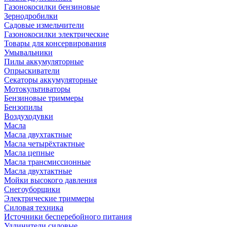
Газонокосилки бензиновые
Зернодробилки
Садовые измельчители
Газонокосилки электрические
Товары для консервирования
Умывальники
Пилы аккумуляторные
Опрыскиватели
Секаторы аккумуляторные
Мотокультиваторы
Бензиновые триммеры
Бензопилы
Воздуходувки
Масла
Масла двухтактные
Масла четырёхтактные
Масла цепные
Масла трансмиссионные
Масла двухтактные
Мойки высокого давления
Снегоуборщики
Электрические триммеры
Силовая техника
Источники бесперебойного питания
Удлинители силовые