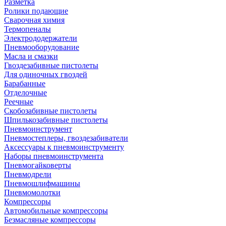
Разметка
Ролики подающие
Сварочная химия
Термопеналы
Электрододержатели
Пневмооборудование
Масла и смазки
Гвоздезабивные пистолеты
Для одиночных гвоздей
Барабанные
Отделочные
Реечные
Скобозабивные пистолеты
Шпилькозабивные пистолеты
Пневмоинструмент
Пневмостеплеры, гвоздезабиватели
Аксессуары к пневмоинструменту
Наборы пневмоинструмента
Пневмогайковерты
Пневмодрели
Пневмошлифмашины
Пневмомолотки
Компрессоры
Автомобильные компрессоры
Безмасляные компрессоры