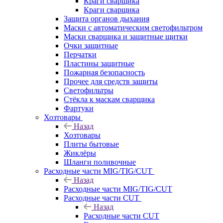
Краги сварщика
Краги сварщика
Защита органов дыхания
Маски с автоматическим светофильтром
Маски сварщика и защитные щитки
Очки защитные
Перчатки
Пластины защитные
Пожарная безопасность
Прочее для средств защиты
Светофильтры
Стёкла к маскам сварщика
Фартуки
Хозтовары
Назад
Хозтовары
Плиты бытовые
Жиклёры
Шланги поливочные
Расходные части MIG/TIG/CUT
Назад
Расходные части MIG/TIG/CUT
Расходные части CUT
Назад
Расходные части CUT