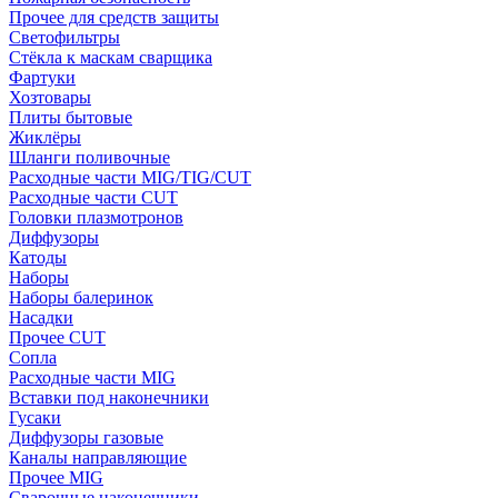
Прочее для средств защиты
Светофильтры
Стёкла к маскам сварщика
Фартуки
Хозтовары
Плиты бытовые
Жиклёры
Шланги поливочные
Расходные части MIG/TIG/CUT
Расходные части CUT
Головки плазмотронов
Диффузоры
Катоды
Наборы
Наборы балеринок
Насадки
Прочее CUT
Сопла
Расходные части MIG
Вставки под наконечники
Гусаки
Диффузоры газовые
Каналы направляющие
Прочее MIG
Сварочные наконечники