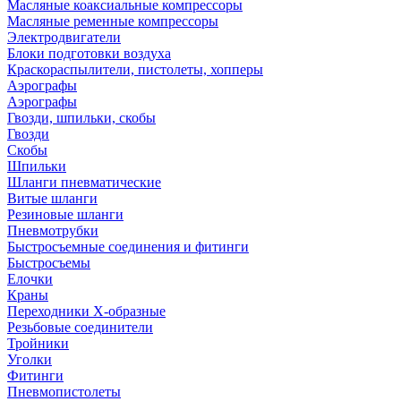
Масляные коаксиальные компрессоры
Масляные ременные компрессоры
Электродвигатели
Блоки подготовки воздуха
Краскораспылители, пистолеты, хопперы
Аэрографы
Аэрографы
Гвозди, шпильки, скобы
Гвозди
Скобы
Шпильки
Шланги пневматические
Витые шланги
Резиновые шланги
Пневмотрубки
Быстросъемные соединения и фитинги
Быстросъемы
Елочки
Краны
Переходники Х-образные
Резьбовые соединители
Тройники
Уголки
Фитинги
Пневмопистолеты