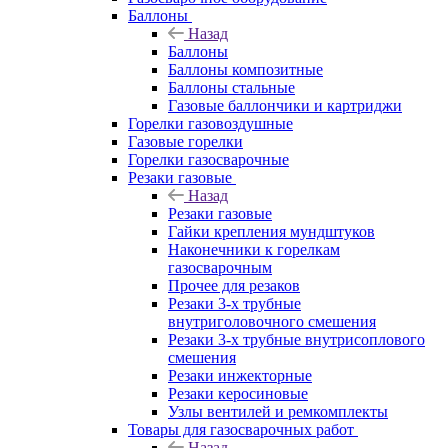
Баллоны
Назад
Баллоны
Баллоны композитные
Баллоны стальные
Газовые баллончики и картриджи
Горелки газовоздушные
Газовые горелки
Горелки газосварочные
Резаки газовые
Назад
Резаки газовые
Гайки крепления мундштуков
Наконечники к горелкам
газосварочным
Прочее для резаков
Резаки 3-х трубные
внутриголовочного смешения
Резаки 3-х трубные внутрисоплового
смешения
Резаки инжекторные
Резаки керосиновые
Узлы вентилей и ремкомплекты
Товары для газосварочных работ
Назад