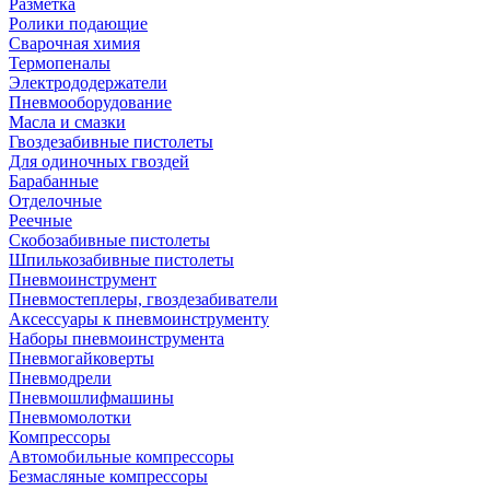
Разметка
Ролики подающие
Сварочная химия
Термопеналы
Электрододержатели
Пневмооборудование
Масла и смазки
Гвоздезабивные пистолеты
Для одиночных гвоздей
Барабанные
Отделочные
Реечные
Скобозабивные пистолеты
Шпилькозабивные пистолеты
Пневмоинструмент
Пневмостеплеры, гвоздезабиватели
Аксессуары к пневмоинструменту
Наборы пневмоинструмента
Пневмогайковерты
Пневмодрели
Пневмошлифмашины
Пневмомолотки
Компрессоры
Автомобильные компрессоры
Безмасляные компрессоры