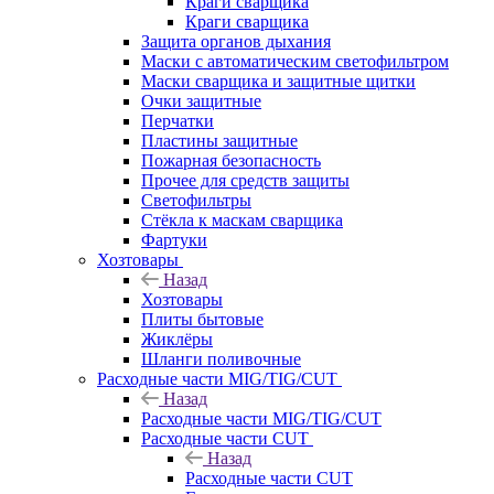
Краги сварщика
Краги сварщика
Защита органов дыхания
Маски с автоматическим светофильтром
Маски сварщика и защитные щитки
Очки защитные
Перчатки
Пластины защитные
Пожарная безопасность
Прочее для средств защиты
Светофильтры
Стёкла к маскам сварщика
Фартуки
Хозтовары
Назад
Хозтовары
Плиты бытовые
Жиклёры
Шланги поливочные
Расходные части MIG/TIG/CUT
Назад
Расходные части MIG/TIG/CUT
Расходные части CUT
Назад
Расходные части CUT