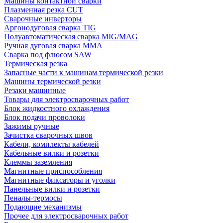
Машины контактной сварки
Плазменная резка CUT
Сварочные инверторы
Аргонодуговая сварка TIG
Полуавтоматическая сварка MIG/MAG
Ручная дуговая сварка MMA
Сварка под флюсом SAW
Термическая резка
Запасные части к машинам термической резки
Машины термической резки
Резаки машинные
Товары для электросварочных работ
Блок жидкостного охлаждения
Блок подачи проволоки
Зажимы ручные
Зачистка сварочных швов
Кабели, комплекты кабелей
Кабельные вилки и розетки
Клеммы заземления
Магнитные приспособления
Магнитные фиксаторы и уголки
Панельные вилки и розетки
Пеналы-термосы
Подающие механизмы
Прочее для электросварочных работ