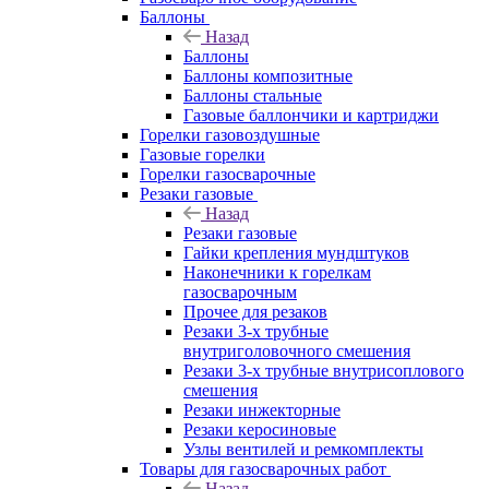
Баллоны
Назад
Баллоны
Баллоны композитные
Баллоны стальные
Газовые баллончики и картриджи
Горелки газовоздушные
Газовые горелки
Горелки газосварочные
Резаки газовые
Назад
Резаки газовые
Гайки крепления мундштуков
Наконечники к горелкам
газосварочным
Прочее для резаков
Резаки 3-х трубные
внутриголовочного смешения
Резаки 3-х трубные внутрисоплового
смешения
Резаки инжекторные
Резаки керосиновые
Узлы вентилей и ремкомплекты
Товары для газосварочных работ
Назад