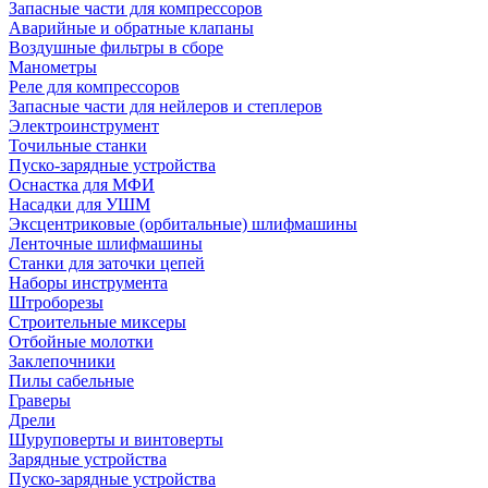
Запасные части для компрессоров
Аварийные и обратные клапаны
Воздушные фильтры в сборе
Манометры
Реле для компрессоров
Запасные части для нейлеров и степлеров
Электроинструмент
Точильные станки
Пуско-зарядные устройства
Оснастка для МФИ
Насадки для УШМ
Эксцентриковые (орбитальные) шлифмашины
Ленточные шлифмашины
Станки для заточки цепей
Наборы инструмента
Штроборезы
Строительные миксеры
Отбойные молотки
Заклепочники
Пилы сабельные
Граверы
Дрели
Шуруповерты и винтоверты
Зарядные устройства
Пуско-зарядные устройства