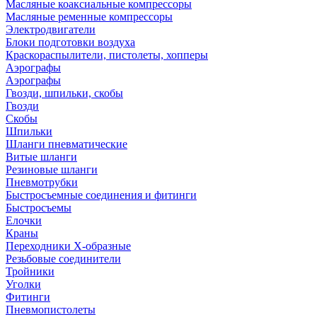
Масляные коаксиальные компрессоры
Масляные ременные компрессоры
Электродвигатели
Блоки подготовки воздуха
Краскораспылители, пистолеты, хопперы
Аэрографы
Аэрографы
Гвозди, шпильки, скобы
Гвозди
Скобы
Шпильки
Шланги пневматические
Витые шланги
Резиновые шланги
Пневмотрубки
Быстросъемные соединения и фитинги
Быстросъемы
Елочки
Краны
Переходники Х-образные
Резьбовые соединители
Тройники
Уголки
Фитинги
Пневмопистолеты