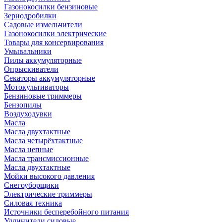
Газонокосилки бензиновые
Зернодробилки
Садовые измельчители
Газонокосилки электрические
Товары для консервирования
Умывальники
Пилы аккумуляторные
Опрыскиватели
Секаторы аккумуляторные
Мотокультиваторы
Бензиновые триммеры
Бензопилы
Воздуходувки
Масла
Масла двухтактные
Масла четырёхтактные
Масла цепные
Масла трансмиссионные
Масла двухтактные
Мойки высокого давления
Снегоуборщики
Электрические триммеры
Силовая техника
Источники бесперебойного питания
Удлинители силовые