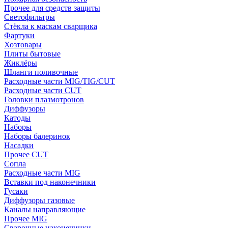
Прочее для средств защиты
Светофильтры
Стёкла к маскам сварщика
Фартуки
Хозтовары
Плиты бытовые
Жиклёры
Шланги поливочные
Расходные части MIG/TIG/CUT
Расходные части CUT
Головки плазмотронов
Диффузоры
Катоды
Наборы
Наборы балеринок
Насадки
Прочее CUT
Сопла
Расходные части MIG
Вставки под наконечники
Гусаки
Диффузоры газовые
Каналы направляющие
Прочее MIG
Сварочные наконечники