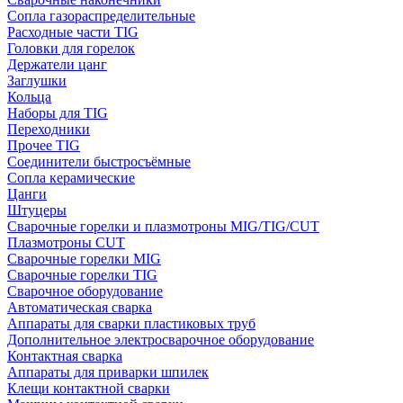
Сопла газораспределительные
Расходные части TIG
Головки для горелок
Держатели цанг
Заглушки
Кольца
Наборы для TIG
Переходники
Прочее TIG
Соединители быстросъёмные
Сопла керамические
Цанги
Штуцеры
Сварочные горелки и плазмотроны MIG/TIG/CUT
Плазмотроны CUT
Сварочные горелки MIG
Сварочные горелки TIG
Сварочное оборудование
Автоматическая сварка
Аппараты для сварки пластиковых труб
Дополнительное электросварочное оборудование
Контактная сварка
Аппараты для приварки шпилек
Клещи контактной сварки