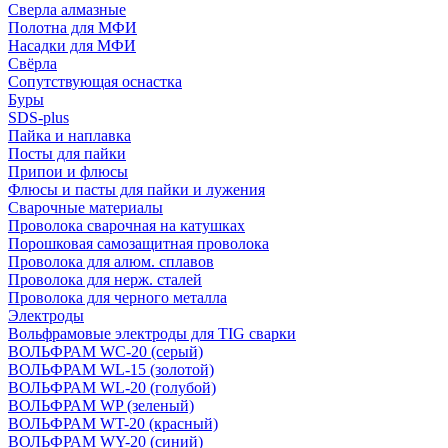
Сверла алмазные
Полотна для МФИ
Насадки для МФИ
Свёрла
Сопутствующая оснастка
Буры
SDS-plus
Пайка и наплавка
Посты для пайки
Припои и флюсы
Флюсы и пасты для пайки и лужения
Сварочные материалы
Проволока сварочная на катушках
Порошковая самозащитная проволока
Проволока для алюм. сплавов
Проволока для нерж. сталей
Проволока для черного металла
Электроды
Вольфрамовые электроды для TIG сварки
ВОЛЬФРАМ WC-20 (серый)
ВОЛЬФРАМ WL-15 (золотой)
ВОЛЬФРАМ WL-20 (голубой)
ВОЛЬФРАМ WP (зеленый)
ВОЛЬФРАМ WT-20 (красный)
ВОЛЬФРАМ WY-20 (синий)