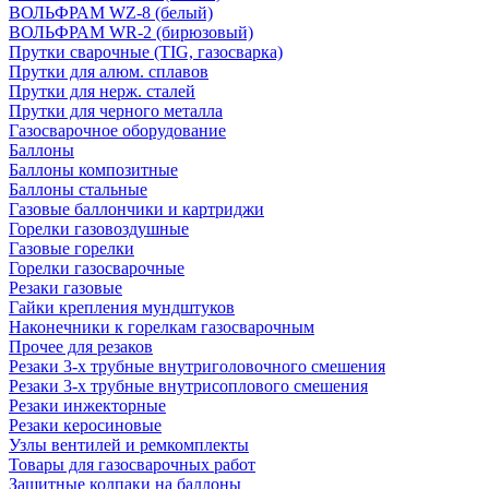
ВОЛЬФРАМ WZ-8 (белый)
ВОЛЬФРАМ WR-2 (бирюзовый)
Прутки сварочные (TIG, газосварка)
Прутки для алюм. сплавов
Прутки для нерж. сталей
Прутки для черного металла
Газосварочное оборудование
Баллоны
Баллоны композитные
Баллоны стальные
Газовые баллончики и картриджи
Горелки газовоздушные
Газовые горелки
Горелки газосварочные
Резаки газовые
Гайки крепления мундштуков
Наконечники к горелкам газосварочным
Прочее для резаков
Резаки 3-х трубные внутриголовочного смешения
Резаки 3-х трубные внутрисоплового смешения
Резаки инжекторные
Резаки керосиновые
Узлы вентилей и ремкомплекты
Товары для газосварочных работ
Защитные колпаки на баллоны