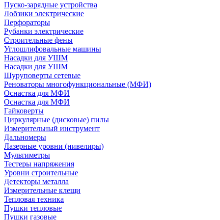
Пуско-зарядные устройства
Лобзики электрические
Перфораторы
Рубанки электрические
Строительные фены
Углошлифовальные машины
Насадки для УШМ
Насадки для УШМ
Шуруповерты сетевые
Реноваторы многофункциональные (МФИ)
Оснастка для МФИ
Оснастка для МФИ
Гайковерты
Циркулярные (дисковые) пилы
Измерительный инструмент
Дальномеры
Лазерные уровни (нивелиры)
Мультиметры
Тестеры напряжения
Уровни строительные
Детекторы металла
Измерительные клещи
Тепловая техника
Пушки тепловые
Пушки газовые