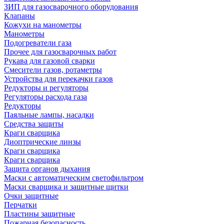
ЗИП для газосварочного оборудования
Клапаны
Кожухи на манометры
Манометры
Подогреватели газа
Прочее для газосварочных работ
Рукава для газовой сварки
Смесители газов, ротаметры
Устройства для перекачки газов
Редукторы и регуляторы
Регуляторы расхода газа
Редукторы
Паяльные лампы, насадки
Средства защиты
Краги сварщика
Диоптрические линзы
Краги сварщика
Краги сварщика
Защита органов дыхания
Маски с автоматическим светофильтром
Маски сварщика и защитные щитки
Очки защитные
Перчатки
Пластины защитные
Пожарная безопасность