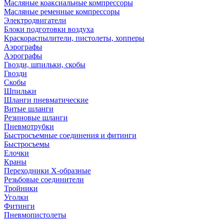
Масляные коаксиальные компрессоры
Масляные ременные компрессоры
Электродвигатели
Блоки подготовки воздуха
Краскораспылители, пистолеты, хопперы
Аэрографы
Аэрографы
Гвозди, шпильки, скобы
Гвозди
Скобы
Шпильки
Шланги пневматические
Витые шланги
Резиновые шланги
Пневмотрубки
Быстросъемные соединения и фитинги
Быстросъемы
Елочки
Краны
Переходники Х-образные
Резьбовые соединители
Тройники
Уголки
Фитинги
Пневмопистолеты