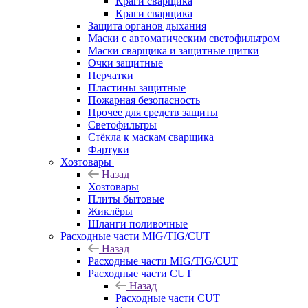
Краги сварщика
Краги сварщика
Защита органов дыхания
Маски с автоматическим светофильтром
Маски сварщика и защитные щитки
Очки защитные
Перчатки
Пластины защитные
Пожарная безопасность
Прочее для средств защиты
Светофильтры
Стёкла к маскам сварщика
Фартуки
Хозтовары
Назад
Хозтовары
Плиты бытовые
Жиклёры
Шланги поливочные
Расходные части MIG/TIG/CUT
Назад
Расходные части MIG/TIG/CUT
Расходные части CUT
Назад
Расходные части CUT