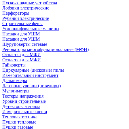
Пуско-зарядные устройства
Лобзики электрические
Перфораторы
Рубанки электрические
Строительные фены
Углошлифовальные машины
Насадки для УШМ
Насадки для УШМ
Шуруповерты сетевые
Реноваторы многофункциональные (МФИ)
Оснастка для МФИ
Оснастка для МФИ
Гайковерты
Циркулярные (дисковые) пилы
Измерительный инструмент
Дальномеры
Лазерные уровни (нивелиры)
Мультиметры
Тестеры напряжения
Уровни строительные
Детекторы металла
Измерительные клещи
Тепловая техника
Пушки тепловые
Пушки газовые