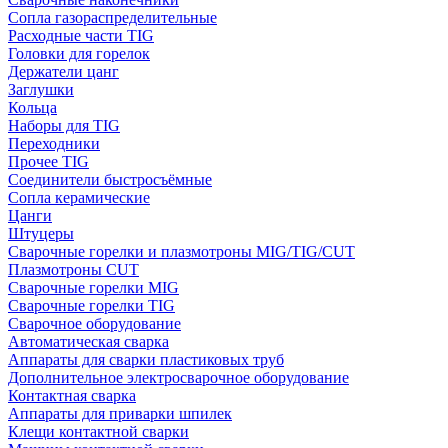
Сопла газораспределительные
Расходные части TIG
Головки для горелок
Держатели цанг
Заглушки
Кольца
Наборы для TIG
Переходники
Прочее TIG
Соединители быстросъёмные
Сопла керамические
Цанги
Штуцеры
Сварочные горелки и плазмотроны MIG/TIG/CUT
Плазмотроны CUT
Сварочные горелки MIG
Сварочные горелки TIG
Сварочное оборудование
Автоматическая сварка
Аппараты для сварки пластиковых труб
Дополнительное электросварочное оборудование
Контактная сварка
Аппараты для приварки шпилек
Клещи контактной сварки