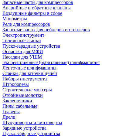
Запасные части для компрессоров
Аварийные и обратные клапаны
Воздушные фильтры в сборе
Манометры
Реле для компрессоров
Запасные части для нейлеров и степлеров
Электроинструмент
Точильные станки
Пуско-зарядные устройства
Оснастка для МФИ
Насадки для УШМ
Эксцентриковые (орбитальные) шлифмашины
Ленточные шлифмашины
Станки для заточки цепей
Наборы инструмента
Штроборезы
Строительные миксеры
Отбойные молотки
Заклепочники
Пилы сабельные
Граверы
Дрели
Шуруповерты и винтоверты
Зарядные устройства
Пуско-зарядные устройства