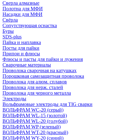
Сверла алмазные
Полотна для МФИ
Насадки для МФИ
Свёрла
Сопутствующая оснастка
Буры
SDS-plus
Пайка и наплавка
Посты для пайки
Припои и флюсы
Флюсы и пасты для пайки и лужения
Сварочные материалы
Проволока сварочная на катушках
Порошковая самозащитная проволока
Проволока для алюм. сплавов
Проволока для нерж. сталей
Проволока для черного металла
Электроды
Вольфрамовые электроды для TIG сварки
ВОЛЬФРАМ WC-20 (серый)
ВОЛЬФРАМ WL-15 (золотой)
ВОЛЬФРАМ WL-20 (голубой)
ВОЛЬФРАМ WP (зеленый)
ВОЛЬФРАМ WT-20 (красный)
ВОЛЬФРАМ WY-20 (синий)