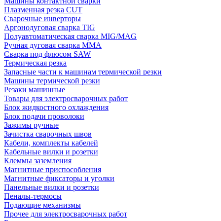
Машины контактной сварки
Плазменная резка CUT
Сварочные инверторы
Аргонодуговая сварка TIG
Полуавтоматическая сварка MIG/MAG
Ручная дуговая сварка MMA
Сварка под флюсом SAW
Термическая резка
Запасные части к машинам термической резки
Машины термической резки
Резаки машинные
Товары для электросварочных работ
Блок жидкостного охлаждения
Блок подачи проволоки
Зажимы ручные
Зачистка сварочных швов
Кабели, комплекты кабелей
Кабельные вилки и розетки
Клеммы заземления
Магнитные приспособления
Магнитные фиксаторы и уголки
Панельные вилки и розетки
Пеналы-термосы
Подающие механизмы
Прочее для электросварочных работ