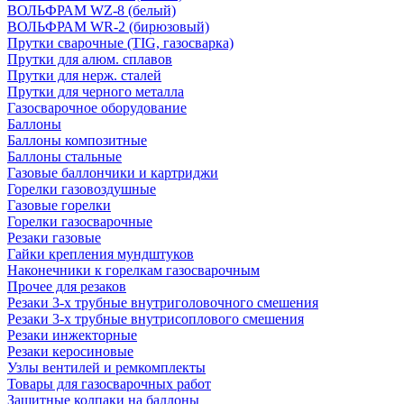
ВОЛЬФРАМ WZ-8 (белый)
ВОЛЬФРАМ WR-2 (бирюзовый)
Прутки сварочные (TIG, газосварка)
Прутки для алюм. сплавов
Прутки для нерж. сталей
Прутки для черного металла
Газосварочное оборудование
Баллоны
Баллоны композитные
Баллоны стальные
Газовые баллончики и картриджи
Горелки газовоздушные
Газовые горелки
Горелки газосварочные
Резаки газовые
Гайки крепления мундштуков
Наконечники к горелкам газосварочным
Прочее для резаков
Резаки 3-х трубные внутриголовочного смешения
Резаки 3-х трубные внутрисоплового смешения
Резаки инжекторные
Резаки керосиновые
Узлы вентилей и ремкомплекты
Товары для газосварочных работ
Защитные колпаки на баллоны