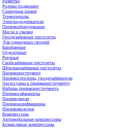
Разметка
Ролики подающие
Сварочная химия
Термопеналы
Электрододержатели
Пневмооборудование
Масла и смазки
Гвоздезабивные пистолеты
Для одиночных гвоздей
Барабанные
Отделочные
Реечные
Скобозабивные пистолеты
Шпилькозабивные пистолеты
Пневмоинструмент
Пневмостеплеры, гвоздезабиватели
Аксессуары к пневмоинструменту
Наборы пневмоинструмента
Пневмогайковерты
Пневмодрели
Пневмошлифмашины
Пневмомолотки
Компрессоры
Автомобильные компрессоры
Безмасляные компрессоры