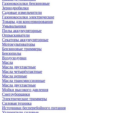
Газонокосилки бензиновые
Зернодробилки
Садовые измельчители
Газонокосилки электрические
Товары для консервирования
Умывальники
Пилы аккумуляторные
Опрыскиватели
Секаторы аккумуляторные
Мотокультиваторы
Бензиновые триммеры
Бензопилы
Воздуходувки
Масла
Масла двухтактные
Масла четырёхтактные
Масла цепные
Масла трансмиссионные
Масла двухтактные
Мойки высокого давления
Снегоуборщики
Электрические триммеры
Силовая техника
Источники бесперебойного питания
Удлинители силовые