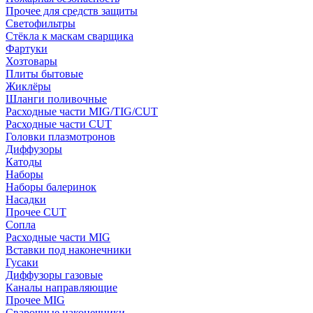
Прочее для средств защиты
Светофильтры
Стёкла к маскам сварщика
Фартуки
Хозтовары
Плиты бытовые
Жиклёры
Шланги поливочные
Расходные части MIG/TIG/CUT
Расходные части CUT
Головки плазмотронов
Диффузоры
Катоды
Наборы
Наборы балеринок
Насадки
Прочее CUT
Сопла
Расходные части MIG
Вставки под наконечники
Гусаки
Диффузоры газовые
Каналы направляющие
Прочее MIG
Сварочные наконечники