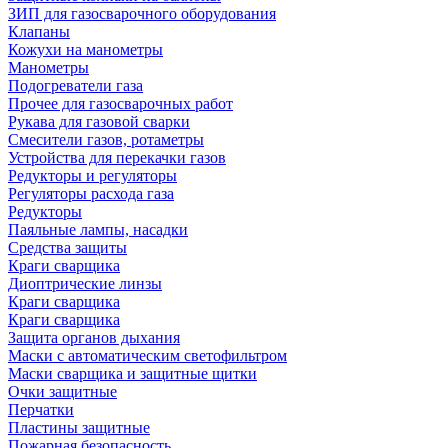
ЗИП для газосварочного оборудования
Клапаны
Кожухи на манометры
Манометры
Подогреватели газа
Прочее для газосварочных работ
Рукава для газовой сварки
Смесители газов, ротаметры
Устройства для перекачки газов
Редукторы и регуляторы
Регуляторы расхода газа
Редукторы
Паяльные лампы, насадки
Средства защиты
Краги сварщика
Диоптрические линзы
Краги сварщика
Краги сварщика
Защита органов дыхания
Маски с автоматическим светофильтром
Маски сварщика и защитные щитки
Очки защитные
Перчатки
Пластины защитные
Пожарная безопасность