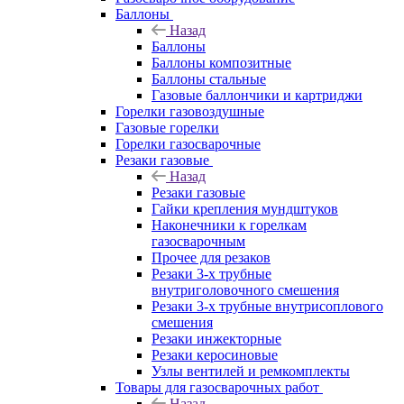
Баллоны
Назад
Баллоны
Баллоны композитные
Баллоны стальные
Газовые баллончики и картриджи
Горелки газовоздушные
Газовые горелки
Горелки газосварочные
Резаки газовые
Назад
Резаки газовые
Гайки крепления мундштуков
Наконечники к горелкам
газосварочным
Прочее для резаков
Резаки 3-х трубные
внутриголовочного смешения
Резаки 3-х трубные внутрисоплового
смешения
Резаки инжекторные
Резаки керосиновые
Узлы вентилей и ремкомплекты
Товары для газосварочных работ
Назад