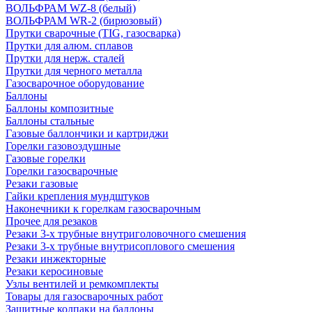
ВОЛЬФРАМ WZ-8 (белый)
ВОЛЬФРАМ WR-2 (бирюзовый)
Прутки сварочные (TIG, газосварка)
Прутки для алюм. сплавов
Прутки для нерж. сталей
Прутки для черного металла
Газосварочное оборудование
Баллоны
Баллоны композитные
Баллоны стальные
Газовые баллончики и картриджи
Горелки газовоздушные
Газовые горелки
Горелки газосварочные
Резаки газовые
Гайки крепления мундштуков
Наконечники к горелкам газосварочным
Прочее для резаков
Резаки 3-х трубные внутриголовочного смешения
Резаки 3-х трубные внутрисоплового смешения
Резаки инжекторные
Резаки керосиновые
Узлы вентилей и ремкомплекты
Товары для газосварочных работ
Защитные колпаки на баллоны