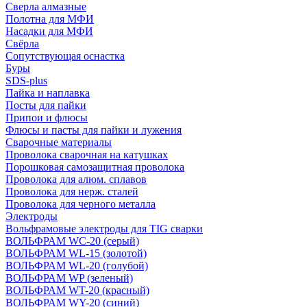
Сверла алмазные
Полотна для МФИ
Насадки для МФИ
Свёрла
Сопутствующая оснастка
Буры
SDS-plus
Пайка и наплавка
Посты для пайки
Припои и флюсы
Флюсы и пасты для пайки и лужения
Сварочные материалы
Проволока сварочная на катушках
Порошковая самозащитная проволока
Проволока для алюм. сплавов
Проволока для нерж. сталей
Проволока для черного металла
Электроды
Вольфрамовые электроды для TIG сварки
ВОЛЬФРАМ WC-20 (серый)
ВОЛЬФРАМ WL-15 (золотой)
ВОЛЬФРАМ WL-20 (голубой)
ВОЛЬФРАМ WP (зеленый)
ВОЛЬФРАМ WT-20 (красный)
ВОЛЬФРАМ WY-20 (синий)