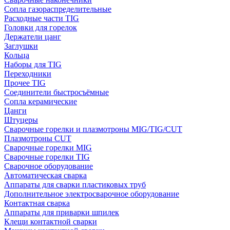
Сопла газораспределительные
Расходные части TIG
Головки для горелок
Держатели цанг
Заглушки
Кольца
Наборы для TIG
Переходники
Прочее TIG
Соединители быстросъёмные
Сопла керамические
Цанги
Штуцеры
Сварочные горелки и плазмотроны MIG/TIG/CUT
Плазмотроны CUT
Сварочные горелки MIG
Сварочные горелки TIG
Сварочное оборудование
Автоматическая сварка
Аппараты для сварки пластиковых труб
Дополнительное электросварочное оборудование
Контактная сварка
Аппараты для приварки шпилек
Клещи контактной сварки