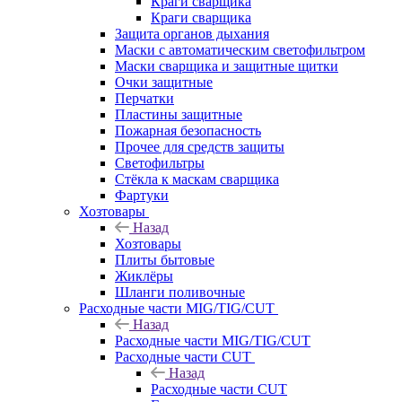
Краги сварщика
Краги сварщика
Защита органов дыхания
Маски с автоматическим светофильтром
Маски сварщика и защитные щитки
Очки защитные
Перчатки
Пластины защитные
Пожарная безопасность
Прочее для средств защиты
Светофильтры
Стёкла к маскам сварщика
Фартуки
Хозтовары
Назад
Хозтовары
Плиты бытовые
Жиклёры
Шланги поливочные
Расходные части MIG/TIG/CUT
Назад
Расходные части MIG/TIG/CUT
Расходные части CUT
Назад
Расходные части CUT