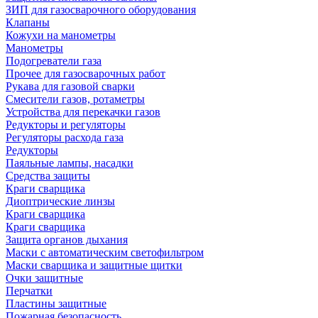
ЗИП для газосварочного оборудования
Клапаны
Кожухи на манометры
Манометры
Подогреватели газа
Прочее для газосварочных работ
Рукава для газовой сварки
Смесители газов, ротаметры
Устройства для перекачки газов
Редукторы и регуляторы
Регуляторы расхода газа
Редукторы
Паяльные лампы, насадки
Средства защиты
Краги сварщика
Диоптрические линзы
Краги сварщика
Краги сварщика
Защита органов дыхания
Маски с автоматическим светофильтром
Маски сварщика и защитные щитки
Очки защитные
Перчатки
Пластины защитные
Пожарная безопасность