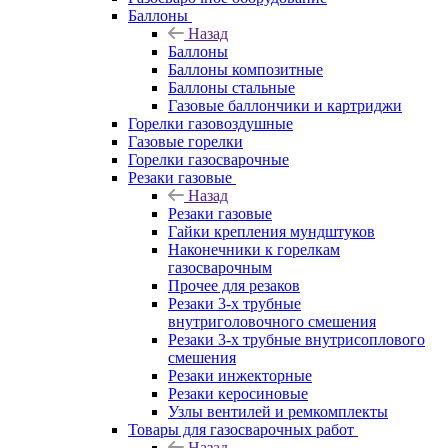
Баллоны
Назад
Баллоны
Баллоны композитные
Баллоны стальные
Газовые баллончики и картриджи
Горелки газовоздушные
Газовые горелки
Горелки газосварочные
Резаки газовые
Назад
Резаки газовые
Гайки крепления мундштуков
Наконечники к горелкам
газосварочным
Прочее для резаков
Резаки 3-х трубные
внутриголовочного смешения
Резаки 3-х трубные внутрисоплового
смешения
Резаки инжекторные
Резаки керосиновые
Узлы вентилей и ремкомплекты
Товары для газосварочных работ
Назад