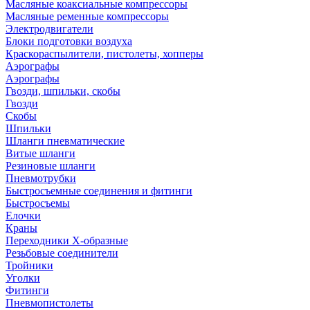
Масляные коаксиальные компрессоры
Масляные ременные компрессоры
Электродвигатели
Блоки подготовки воздуха
Краскораспылители, пистолеты, хопперы
Аэрографы
Аэрографы
Гвозди, шпильки, скобы
Гвозди
Скобы
Шпильки
Шланги пневматические
Витые шланги
Резиновые шланги
Пневмотрубки
Быстросъемные соединения и фитинги
Быстросъемы
Елочки
Краны
Переходники Х-образные
Резьбовые соединители
Тройники
Уголки
Фитинги
Пневмопистолеты