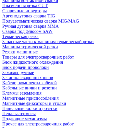
Машины контактной сварки
Плазменная резка CUT
Сварочные инверторы
Аргонодуговая сварка TIG
Полуавтоматическая сварка MIG/MAG
Ручная дуговая сварка MMA
Сварка под флюсом SAW
Термическая резка
Запасные части к машинам термической резки
Машины термической резки
Резаки машинные
Товары для электросварочных работ
Блок жидкостного охлаждения
Блок подачи проволоки
Зажимы ручные
Зачистка сварочных швов
Кабели, комплекты кабелей
Кабельные вилки и розетки
Клеммы заземления
Магнитные приспособления
Магнитные фиксаторы и уголки
Панельные вилки и розетки
Пеналы-термосы
Подающие механизмы
Прочее для электросварочных работ