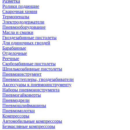
Разметка
Ролики подающие
Сварочная химия
Термопеналы
Электрододержатели
Пневмооборудование
Масла и смазки
Гвоздезабивные пистолеты
Для одиночных гвоздей
Барабанные
Отделочные
Реечные
Скобозабивные пистолеты
Шпилькозабивные пистолеты
Пневмоинструмент
Пневмостеплеры, гвоздезабиватели
Аксессуары к пневмоинструменту
Наборы пневмоинструмента
Пневмогайковерты
Пневмодрели
Пневмошлифмашины
Пневмомолотки
Компрессоры
Автомобильные компрессоры
Безмасляные компрессоры