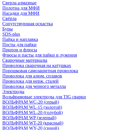
Сверла алмазные
Полотна для МФИ
Насадки для МФИ
Свёрла
Сопутствующая оснастка
Буры
SDS-plus
Пайка и наплавка
Посты для пайки
Припои и флюсы
Флюсы и пасты для пайки и лужения
Сварочные материалы
Проволока сварочная на катушках
Порошковая самозащитная проволока
Проволока для алюм. сплавов
Проволока для нерж. сталей
Проволока для черного металла
Электроды
Вольфрамовые электроды для TIG сварки
ВОЛЬФРАМ WC-20 (серый)
ВОЛЬФРАМ WL-15 (золотой)
ВОЛЬФРАМ WL-20 (голубой)
ВОЛЬФРАМ WP (зеленый)
ВОЛЬФРАМ WT-20 (красный)
ВОЛЬФРАМ WY-20 (синий)