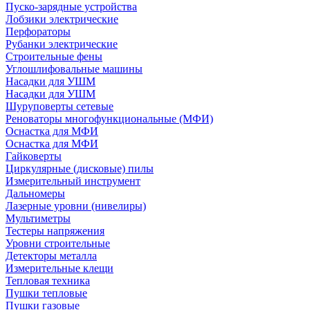
Пуско-зарядные устройства
Лобзики электрические
Перфораторы
Рубанки электрические
Строительные фены
Углошлифовальные машины
Насадки для УШМ
Насадки для УШМ
Шуруповерты сетевые
Реноваторы многофункциональные (МФИ)
Оснастка для МФИ
Оснастка для МФИ
Гайковерты
Циркулярные (дисковые) пилы
Измерительный инструмент
Дальномеры
Лазерные уровни (нивелиры)
Мультиметры
Тестеры напряжения
Уровни строительные
Детекторы металла
Измерительные клещи
Тепловая техника
Пушки тепловые
Пушки газовые