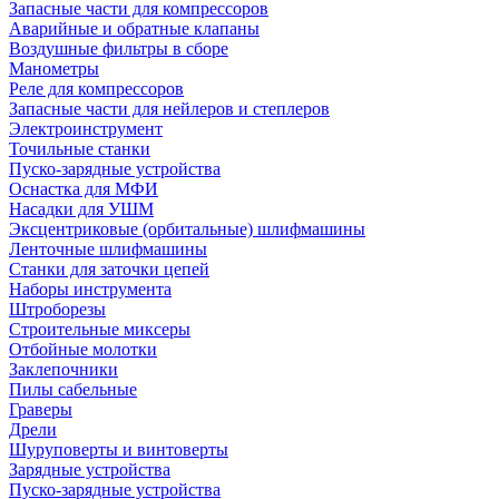
Запасные части для компрессоров
Аварийные и обратные клапаны
Воздушные фильтры в сборе
Манометры
Реле для компрессоров
Запасные части для нейлеров и степлеров
Электроинструмент
Точильные станки
Пуско-зарядные устройства
Оснастка для МФИ
Насадки для УШМ
Эксцентриковые (орбитальные) шлифмашины
Ленточные шлифмашины
Станки для заточки цепей
Наборы инструмента
Штроборезы
Строительные миксеры
Отбойные молотки
Заклепочники
Пилы сабельные
Граверы
Дрели
Шуруповерты и винтоверты
Зарядные устройства
Пуско-зарядные устройства