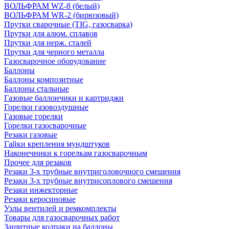
ВОЛЬФРАМ WZ-8 (белый)
ВОЛЬФРАМ WR-2 (бирюзовый)
Прутки сварочные (TIG, газосварка)
Прутки для алюм. сплавов
Прутки для нерж. сталей
Прутки для черного металла
Газосварочное оборудование
Баллоны
Баллоны композитные
Баллоны стальные
Газовые баллончики и картриджи
Горелки газовоздушные
Газовые горелки
Горелки газосварочные
Резаки газовые
Гайки крепления мундштуков
Наконечники к горелкам газосварочным
Прочее для резаков
Резаки 3-х трубные внутриголовочного смешения
Резаки 3-х трубные внутрисоплового смешения
Резаки инжекторные
Резаки керосиновые
Узлы вентилей и ремкомплекты
Товары для газосварочных работ
Защитные колпаки на баллоны