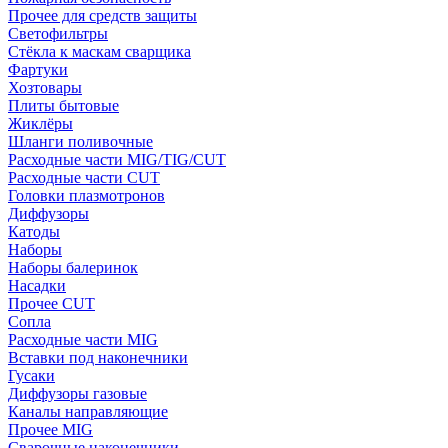
Прочее для средств защиты
Светофильтры
Стёкла к маскам сварщика
Фартуки
Хозтовары
Плиты бытовые
Жиклёры
Шланги поливочные
Расходные части MIG/TIG/CUT
Расходные части CUT
Головки плазмотронов
Диффузоры
Катоды
Наборы
Наборы балеринок
Насадки
Прочее CUT
Сопла
Расходные части MIG
Вставки под наконечники
Гусаки
Диффузоры газовые
Каналы направляющие
Прочее MIG
Сварочные наконечники