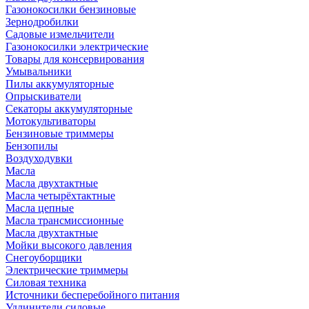
Газонокосилки бензиновые
Зернодробилки
Садовые измельчители
Газонокосилки электрические
Товары для консервирования
Умывальники
Пилы аккумуляторные
Опрыскиватели
Секаторы аккумуляторные
Мотокультиваторы
Бензиновые триммеры
Бензопилы
Воздуходувки
Масла
Масла двухтактные
Масла четырёхтактные
Масла цепные
Масла трансмиссионные
Масла двухтактные
Мойки высокого давления
Снегоуборщики
Электрические триммеры
Силовая техника
Источники бесперебойного питания
Удлинители силовые