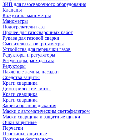
ЗИП для газосварочного оборудования
Клапаны
Кожухи на манометры
Манометры
Подогреватели газа
Прочее для газосварочных работ
Рукава для газовой сварки
Смесители газов, ротаметры
Устройства для перекачки газов
Редукторы и регуляторы
Регуляторы расхода газа
Редукторы
Паяльные лампы, насадки
Средства защиты
Краги сварщика
Диоптрические линзы
Краги сварщика
Краги сварщика
Защита органов дыхания
Маски с автоматическим светофильтром
Маски сварщика и защитные щитки
Очки защитные
Перчатки
Пластины защитные
Пожарная безопасность