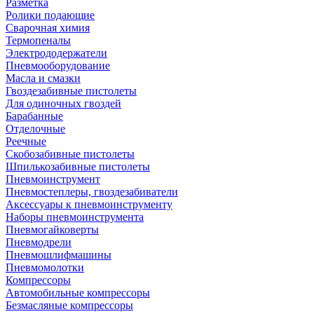
Разметка
Ролики подающие
Сварочная химия
Термопеналы
Электрододержатели
Пневмооборудование
Масла и смазки
Гвоздезабивные пистолеты
Для одиночных гвоздей
Барабанные
Отделочные
Реечные
Скобозабивные пистолеты
Шпилькозабивные пистолеты
Пневмоинструмент
Пневмостеплеры, гвоздезабиватели
Аксессуары к пневмоинструменту
Наборы пневмоинструмента
Пневмогайковерты
Пневмодрели
Пневмошлифмашины
Пневмомолотки
Компрессоры
Автомобильные компрессоры
Безмасляные компрессоры