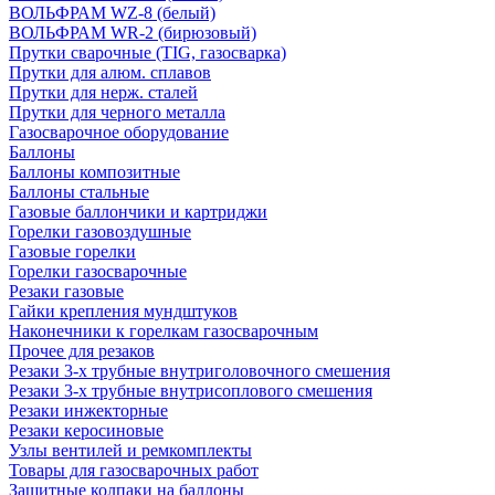
ВОЛЬФРАМ WZ-8 (белый)
ВОЛЬФРАМ WR-2 (бирюзовый)
Прутки сварочные (TIG, газосварка)
Прутки для алюм. сплавов
Прутки для нерж. сталей
Прутки для черного металла
Газосварочное оборудование
Баллоны
Баллоны композитные
Баллоны стальные
Газовые баллончики и картриджи
Горелки газовоздушные
Газовые горелки
Горелки газосварочные
Резаки газовые
Гайки крепления мундштуков
Наконечники к горелкам газосварочным
Прочее для резаков
Резаки 3-х трубные внутриголовочного смешения
Резаки 3-х трубные внутрисоплового смешения
Резаки инжекторные
Резаки керосиновые
Узлы вентилей и ремкомплекты
Товары для газосварочных работ
Защитные колпаки на баллоны