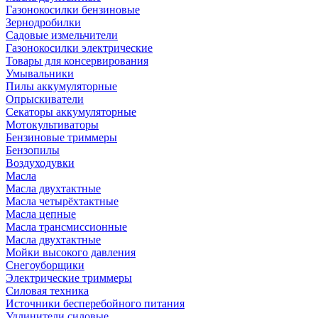
Газонокосилки бензиновые
Зернодробилки
Садовые измельчители
Газонокосилки электрические
Товары для консервирования
Умывальники
Пилы аккумуляторные
Опрыскиватели
Секаторы аккумуляторные
Мотокультиваторы
Бензиновые триммеры
Бензопилы
Воздуходувки
Масла
Масла двухтактные
Масла четырёхтактные
Масла цепные
Масла трансмиссионные
Масла двухтактные
Мойки высокого давления
Снегоуборщики
Электрические триммеры
Силовая техника
Источники бесперебойного питания
Удлинители силовые