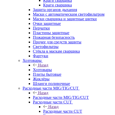
Краги сварщика
Краги сварщика
Защита органов дыхания
Маски с автоматическим светофильтром
Маски сварщика и защитные щитки
Очки защитные
Перчатки
Пластины защитные
Пожарная безопасность
Прочее для средств защиты
Светофильтры
Стёкла к маскам сварщика
Фартуки
Хозтовары
Назад
Хозтовары
Плиты бытовые
Жиклёры
Шланги поливочные
Расходные части MIG/TIG/CUT
Назад
Расходные части MIG/TIG/CUT
Расходные части CUT
Назад
Расходные части CUT