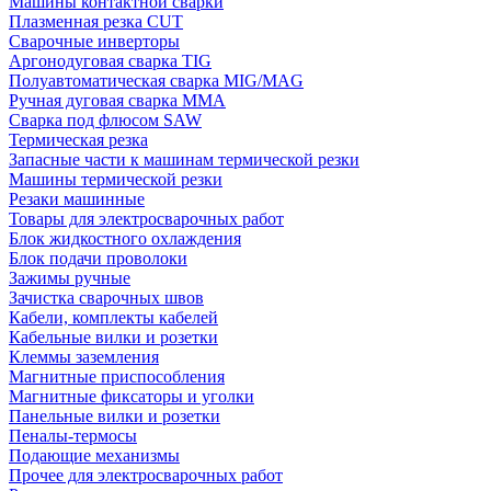
Машины контактной сварки
Плазменная резка CUT
Сварочные инверторы
Аргонодуговая сварка TIG
Полуавтоматическая сварка MIG/MAG
Ручная дуговая сварка MMA
Сварка под флюсом SAW
Термическая резка
Запасные части к машинам термической резки
Машины термической резки
Резаки машинные
Товары для электросварочных работ
Блок жидкостного охлаждения
Блок подачи проволоки
Зажимы ручные
Зачистка сварочных швов
Кабели, комплекты кабелей
Кабельные вилки и розетки
Клеммы заземления
Магнитные приспособления
Магнитные фиксаторы и уголки
Панельные вилки и розетки
Пеналы-термосы
Подающие механизмы
Прочее для электросварочных работ