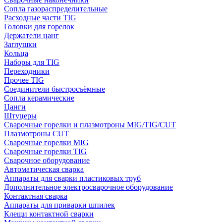
Сопла газораспределительные
Расходные части TIG
Головки для горелок
Держатели цанг
Заглушки
Кольца
Наборы для TIG
Переходники
Прочее TIG
Соединители быстросъёмные
Сопла керамические
Цанги
Штуцеры
Сварочные горелки и плазмотроны MIG/TIG/CUT
Плазмотроны CUT
Сварочные горелки MIG
Сварочные горелки TIG
Сварочное оборудование
Автоматическая сварка
Аппараты для сварки пластиковых труб
Дополнительное электросварочное оборудование
Контактная сварка
Аппараты для приварки шпилек
Клещи контактной сварки