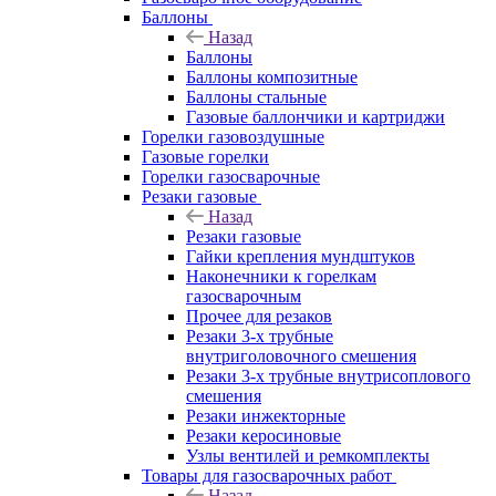
Баллоны
Назад
Баллоны
Баллоны композитные
Баллоны стальные
Газовые баллончики и картриджи
Горелки газовоздушные
Газовые горелки
Горелки газосварочные
Резаки газовые
Назад
Резаки газовые
Гайки крепления мундштуков
Наконечники к горелкам
газосварочным
Прочее для резаков
Резаки 3-х трубные
внутриголовочного смешения
Резаки 3-х трубные внутрисоплового
смешения
Резаки инжекторные
Резаки керосиновые
Узлы вентилей и ремкомплекты
Товары для газосварочных работ
Назад