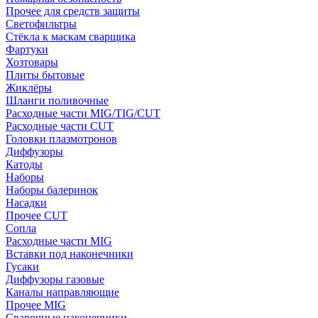
Прочее для средств защиты
Светофильтры
Стёкла к маскам сварщика
Фартуки
Хозтовары
Плиты бытовые
Жиклёры
Шланги поливочные
Расходные части MIG/TIG/CUT
Расходные части CUT
Головки плазмотронов
Диффузоры
Катоды
Наборы
Наборы балеринок
Насадки
Прочее CUT
Сопла
Расходные части MIG
Вставки под наконечники
Гусаки
Диффузоры газовые
Каналы направляющие
Прочее MIG
Сварочные наконечники