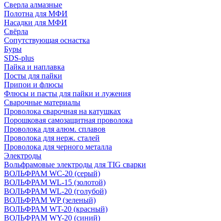
Сверла алмазные
Полотна для МФИ
Насадки для МФИ
Свёрла
Сопутствующая оснастка
Буры
SDS-plus
Пайка и наплавка
Посты для пайки
Припои и флюсы
Флюсы и пасты для пайки и лужения
Сварочные материалы
Проволока сварочная на катушках
Порошковая самозащитная проволока
Проволока для алюм. сплавов
Проволока для нерж. сталей
Проволока для черного металла
Электроды
Вольфрамовые электроды для TIG сварки
ВОЛЬФРАМ WC-20 (серый)
ВОЛЬФРАМ WL-15 (золотой)
ВОЛЬФРАМ WL-20 (голубой)
ВОЛЬФРАМ WP (зеленый)
ВОЛЬФРАМ WT-20 (красный)
ВОЛЬФРАМ WY-20 (синий)