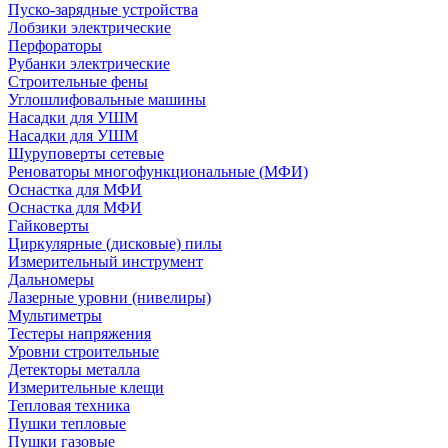
Пуско-зарядные устройства
Лобзики электрические
Перфораторы
Рубанки электрические
Строительные фены
Углошлифовальные машины
Насадки для УШМ
Насадки для УШМ
Шуруповерты сетевые
Реноваторы многофункциональные (МФИ)
Оснастка для МФИ
Оснастка для МФИ
Гайковерты
Циркулярные (дисковые) пилы
Измерительный инструмент
Дальномеры
Лазерные уровни (нивелиры)
Мультиметры
Тестеры напряжения
Уровни строительные
Детекторы металла
Измерительные клещи
Тепловая техника
Пушки тепловые
Пушки газовые