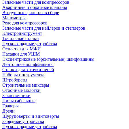
Запасные части для компрессоров
Аварийные и обратные клапаны
Воздушные фильтры в сборе
Манометры
Реле для компрессоров
Запасные части для нейлеров и степлеров
Электроинструмент
Точильные станки
Пуско-зарядные устройства
Оснастка для МФИ
Насадки для УШМ
Эксцентриковые (орбитальные) шлифмашины
Ленточные шлифмашины
Станки для заточки цепей
Наборы инструмента
Штроборезы
Строительные миксеры
Отбойные молотки
Заклепочники
Пилы сабельные
Граверы
Дрели
Шуруповерты и винтоверты
Зарядные устройства
Пуско-зарядные устройства