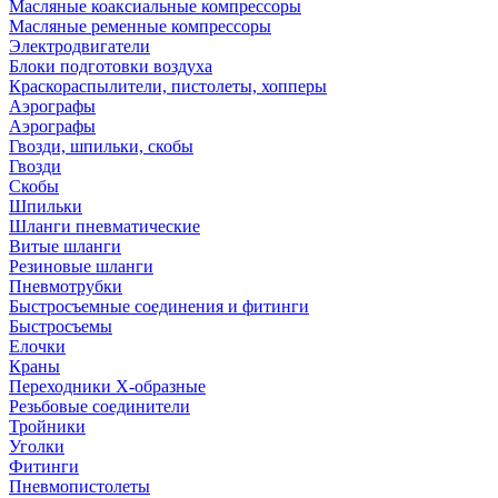
Масляные коаксиальные компрессоры
Масляные ременные компрессоры
Электродвигатели
Блоки подготовки воздуха
Краскораспылители, пистолеты, хопперы
Аэрографы
Аэрографы
Гвозди, шпильки, скобы
Гвозди
Скобы
Шпильки
Шланги пневматические
Витые шланги
Резиновые шланги
Пневмотрубки
Быстросъемные соединения и фитинги
Быстросъемы
Елочки
Краны
Переходники Х-образные
Резьбовые соединители
Тройники
Уголки
Фитинги
Пневмопистолеты