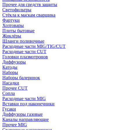
Прочее для средств защиты
Светофильтры
Стёкла к маскам сварщика
Фартуки
Хозтовары
Плиты бытовые
Жиклёры
Шланги поливочные
Расходные части MIG/TIG/CUT
Расходные части CUT
Головки плазмотронов
Диффузоры
Катоды
Наборы
Наборы балеринок
Насадки
Прочее CUT
Сопла
Расходные части MIG
Вставки под наконечники
Гусаки
Диффузоры газовые
Каналы направляющие
Прочее MIG
Сварочные наконечники