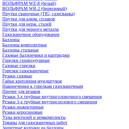
ВОЛЬФРАМ WZ-8 (белый)
ВОЛЬФРАМ WR-2 (бирюзовый)
Прутки сварочные (TIG, газосварка)
Прутки для алюм. сплавов
Прутки для нерж. сталей
Прутки для черного металла
Газосварочное оборудование
Баллоны
Баллоны композитные
Баллоны стальные
Газовые баллончики и картриджи
Горелки газовоздушные
Газовые горелки
Горелки газосварочные
Резаки газовые
Гайки крепления мундштуков
Наконечники к горелкам газосварочным
Прочее для резаков
Резаки 3-х трубные внутриголовочного смешения
Резаки 3-х трубные внутрисоплового смешения
Резаки инжекторные
Резаки керосиновые
Узлы вентилей и ремкомплекты
Товары для газосварочных работ
Защитные колпаки на баллоны