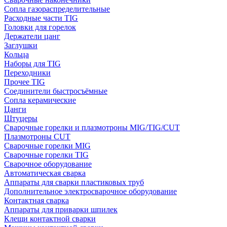
Сопла газораспределительные
Расходные части TIG
Головки для горелок
Держатели цанг
Заглушки
Кольца
Наборы для TIG
Переходники
Прочее TIG
Соединители быстросъёмные
Сопла керамические
Цанги
Штуцеры
Сварочные горелки и плазмотроны MIG/TIG/CUT
Плазмотроны CUT
Сварочные горелки MIG
Сварочные горелки TIG
Сварочное оборудование
Автоматическая сварка
Аппараты для сварки пластиковых труб
Дополнительное электросварочное оборудование
Контактная сварка
Аппараты для приварки шпилек
Клещи контактной сварки