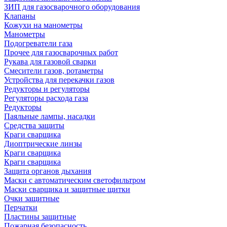
ЗИП для газосварочного оборудования
Клапаны
Кожухи на манометры
Манометры
Подогреватели газа
Прочее для газосварочных работ
Рукава для газовой сварки
Смесители газов, ротаметры
Устройства для перекачки газов
Редукторы и регуляторы
Регуляторы расхода газа
Редукторы
Паяльные лампы, насадки
Средства защиты
Краги сварщика
Диоптрические линзы
Краги сварщика
Краги сварщика
Защита органов дыхания
Маски с автоматическим светофильтром
Маски сварщика и защитные щитки
Очки защитные
Перчатки
Пластины защитные
Пожарная безопасность