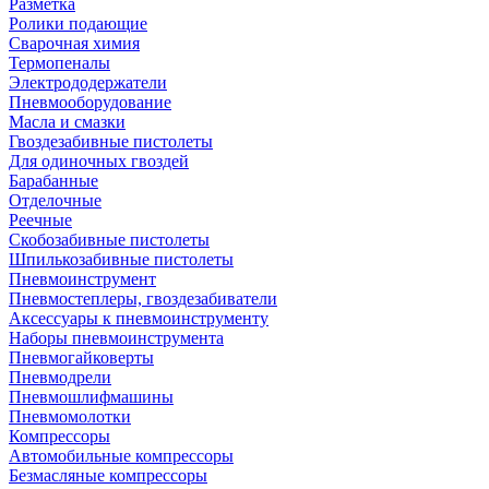
Разметка
Ролики подающие
Сварочная химия
Термопеналы
Электрододержатели
Пневмооборудование
Масла и смазки
Гвоздезабивные пистолеты
Для одиночных гвоздей
Барабанные
Отделочные
Реечные
Скобозабивные пистолеты
Шпилькозабивные пистолеты
Пневмоинструмент
Пневмостеплеры, гвоздезабиватели
Аксессуары к пневмоинструменту
Наборы пневмоинструмента
Пневмогайковерты
Пневмодрели
Пневмошлифмашины
Пневмомолотки
Компрессоры
Автомобильные компрессоры
Безмасляные компрессоры