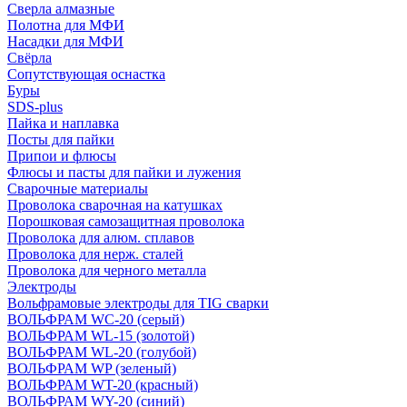
Сверла алмазные
Полотна для МФИ
Насадки для МФИ
Свёрла
Сопутствующая оснастка
Буры
SDS-plus
Пайка и наплавка
Посты для пайки
Припои и флюсы
Флюсы и пасты для пайки и лужения
Сварочные материалы
Проволока сварочная на катушках
Порошковая самозащитная проволока
Проволока для алюм. сплавов
Проволока для нерж. сталей
Проволока для черного металла
Электроды
Вольфрамовые электроды для TIG сварки
ВОЛЬФРАМ WC-20 (серый)
ВОЛЬФРАМ WL-15 (золотой)
ВОЛЬФРАМ WL-20 (голубой)
ВОЛЬФРАМ WP (зеленый)
ВОЛЬФРАМ WT-20 (красный)
ВОЛЬФРАМ WY-20 (синий)