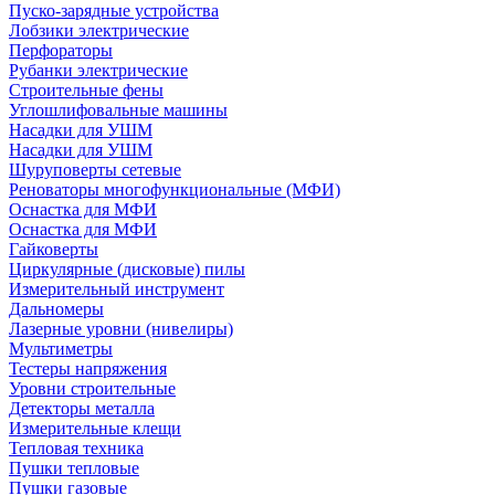
Пуско-зарядные устройства
Лобзики электрические
Перфораторы
Рубанки электрические
Строительные фены
Углошлифовальные машины
Насадки для УШМ
Насадки для УШМ
Шуруповерты сетевые
Реноваторы многофункциональные (МФИ)
Оснастка для МФИ
Оснастка для МФИ
Гайковерты
Циркулярные (дисковые) пилы
Измерительный инструмент
Дальномеры
Лазерные уровни (нивелиры)
Мультиметры
Тестеры напряжения
Уровни строительные
Детекторы металла
Измерительные клещи
Тепловая техника
Пушки тепловые
Пушки газовые