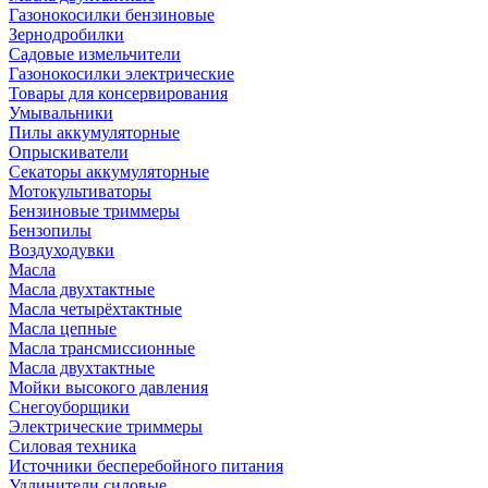
Газонокосилки бензиновые
Зернодробилки
Садовые измельчители
Газонокосилки электрические
Товары для консервирования
Умывальники
Пилы аккумуляторные
Опрыскиватели
Секаторы аккумуляторные
Мотокультиваторы
Бензиновые триммеры
Бензопилы
Воздуходувки
Масла
Масла двухтактные
Масла четырёхтактные
Масла цепные
Масла трансмиссионные
Масла двухтактные
Мойки высокого давления
Снегоуборщики
Электрические триммеры
Силовая техника
Источники бесперебойного питания
Удлинители силовые