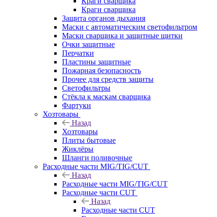
Краги сварщика
Краги сварщика
Защита органов дыхания
Маски с автоматическим светофильтром
Маски сварщика и защитные щитки
Очки защитные
Перчатки
Пластины защитные
Пожарная безопасность
Прочее для средств защиты
Светофильтры
Стёкла к маскам сварщика
Фартуки
Хозтовары
Назад
Хозтовары
Плиты бытовые
Жиклёры
Шланги поливочные
Расходные части MIG/TIG/CUT
Назад
Расходные части MIG/TIG/CUT
Расходные части CUT
Назад
Расходные части CUT