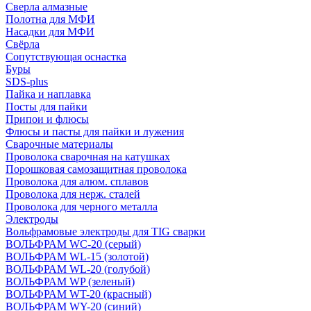
Сверла алмазные
Полотна для МФИ
Насадки для МФИ
Свёрла
Сопутствующая оснастка
Буры
SDS-plus
Пайка и наплавка
Посты для пайки
Припои и флюсы
Флюсы и пасты для пайки и лужения
Сварочные материалы
Проволока сварочная на катушках
Порошковая самозащитная проволока
Проволока для алюм. сплавов
Проволока для нерж. сталей
Проволока для черного металла
Электроды
Вольфрамовые электроды для TIG сварки
ВОЛЬФРАМ WC-20 (серый)
ВОЛЬФРАМ WL-15 (золотой)
ВОЛЬФРАМ WL-20 (голубой)
ВОЛЬФРАМ WP (зеленый)
ВОЛЬФРАМ WT-20 (красный)
ВОЛЬФРАМ WY-20 (синий)