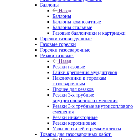
Баллоны
Назад
Баллоны
Баллоны композитные
Баллоны стальные
Газовые баллончики и картриджи
Горелки газовоздушные
Газовые горелки
Горелки газосварочные
Резаки газовые
Назад
Резаки газовые
Гайки крепления мундштуков
Наконечники к горелкам
газосварочным
Прочее для резаков
Резаки 3-х трубные
внутриголовочного смешения
Резаки 3-х трубные внутрисоплового
смешения
Резаки инжекторные
Резаки керосиновые
Узлы вентилей и ремкомплекты
Товары для газосварочных работ
Назад