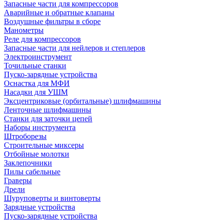
Запасные части для компрессоров
Аварийные и обратные клапаны
Воздушные фильтры в сборе
Манометры
Реле для компрессоров
Запасные части для нейлеров и степлеров
Электроинструмент
Точильные станки
Пуско-зарядные устройства
Оснастка для МФИ
Насадки для УШМ
Эксцентриковые (орбитальные) шлифмашины
Ленточные шлифмашины
Станки для заточки цепей
Наборы инструмента
Штроборезы
Строительные миксеры
Отбойные молотки
Заклепочники
Пилы сабельные
Граверы
Дрели
Шуруповерты и винтоверты
Зарядные устройства
Пуско-зарядные устройства