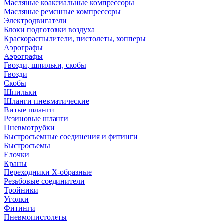
Масляные коаксиальные компрессоры
Масляные ременные компрессоры
Электродвигатели
Блоки подготовки воздуха
Краскораспылители, пистолеты, хопперы
Аэрографы
Аэрографы
Гвозди, шпильки, скобы
Гвозди
Скобы
Шпильки
Шланги пневматические
Витые шланги
Резиновые шланги
Пневмотрубки
Быстросъемные соединения и фитинги
Быстросъемы
Елочки
Краны
Переходники Х-образные
Резьбовые соединители
Тройники
Уголки
Фитинги
Пневмопистолеты