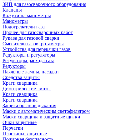
ЗИП для газосварочного оборудования
Клапаны
Кожухи на манометры
Манометры
Подогреватели газа
Прочее для газосварочных работ
Рукава для газовой сварки
Смесители газов, ротаметры
Устройства для перекачки газов
Редукторы и регуляторы
Регуляторы расхода газа
Редукторы
Паяльные лампы, насадки
Средства защиты
Краги сварщика
Диоптрические линзы
Краги сварщика
Краги сварщика
Защита органов дыхания
Маски с автоматическим светофильтром
Маски сварщика и защитные щитки
Очки защитные
Перчатки
Пластины защитные
Пожарная безопасность