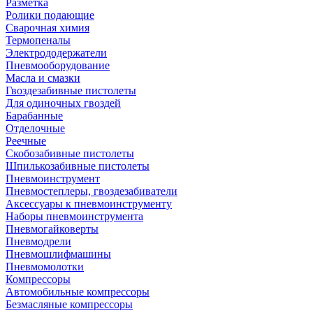
Разметка
Ролики подающие
Сварочная химия
Термопеналы
Электрододержатели
Пневмооборудование
Масла и смазки
Гвоздезабивные пистолеты
Для одиночных гвоздей
Барабанные
Отделочные
Реечные
Скобозабивные пистолеты
Шпилькозабивные пистолеты
Пневмоинструмент
Пневмостеплеры, гвоздезабиватели
Аксессуары к пневмоинструменту
Наборы пневмоинструмента
Пневмогайковерты
Пневмодрели
Пневмошлифмашины
Пневмомолотки
Компрессоры
Автомобильные компрессоры
Безмасляные компрессоры