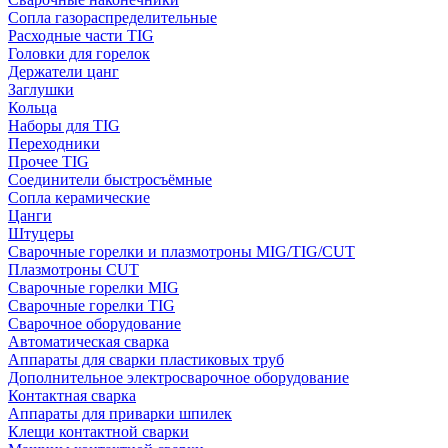
Сопла газораспределительные
Расходные части TIG
Головки для горелок
Держатели цанг
Заглушки
Кольца
Наборы для TIG
Переходники
Прочее TIG
Соединители быстросъёмные
Сопла керамические
Цанги
Штуцеры
Сварочные горелки и плазмотроны MIG/TIG/CUT
Плазмотроны CUT
Сварочные горелки MIG
Сварочные горелки TIG
Сварочное оборудование
Автоматическая сварка
Аппараты для сварки пластиковых труб
Дополнительное электросварочное оборудование
Контактная сварка
Аппараты для приварки шпилек
Клещи контактной сварки