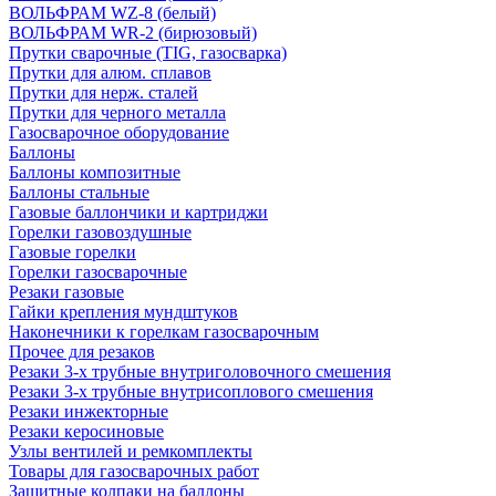
ВОЛЬФРАМ WZ-8 (белый)
ВОЛЬФРАМ WR-2 (бирюзовый)
Прутки сварочные (TIG, газосварка)
Прутки для алюм. сплавов
Прутки для нерж. сталей
Прутки для черного металла
Газосварочное оборудование
Баллоны
Баллоны композитные
Баллоны стальные
Газовые баллончики и картриджи
Горелки газовоздушные
Газовые горелки
Горелки газосварочные
Резаки газовые
Гайки крепления мундштуков
Наконечники к горелкам газосварочным
Прочее для резаков
Резаки 3-х трубные внутриголовочного смешения
Резаки 3-х трубные внутрисоплового смешения
Резаки инжекторные
Резаки керосиновые
Узлы вентилей и ремкомплекты
Товары для газосварочных работ
Защитные колпаки на баллоны