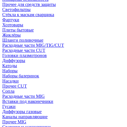
Прочее для средств защиты
Светофильтры
Стёкла к маскам сварщика
Фартуки
Хозтовары
Плиты бытовые
Жиклёры
Шланги поливочные
Расходные части MIG/TIG/CUT
Расходные части CUT
Головки плазмотронов
Диффузоры
Катоды
Наборы
Наборы балеринок
Насадки
Прочее CUT
Сопла
Расходные части MIG
Вставки под наконечники
Гусаки
Диффузоры газовые
Каналы направляющие
Прочее MIG
Сварочные наконечники