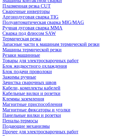
Машины контактной сварки
Плазменная резка CUT
Сварочные инверторы
Аргонодуговая сварка TIG
Полуавтоматическая сварка MIG/MAG
Ручная дуговая сварка MMA
Сварка под флюсом SAW
Термическая резка
Запасные части к машинам термической резки
Машины термической резки
Резаки машинные
Товары для электросварочных работ
Блок жидкостного охлаждения
Блок подачи проволоки
Зажимы ручные
Зачистка сварочных швов
Кабели, комплекты кабелей
Кабельные вилки и розетки
Клеммы заземления
Магнитные приспособления
Магнитные фиксаторы и уголки
Панельные вилки и розетки
Пеналы-термосы
Подающие механизмы
Прочее для электросварочных работ