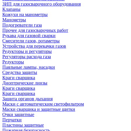
ЗИП для газосварочного оборудования
Клапаны
Кожухи на манометры
Манометры
Подогреватели газа
Прочее для газосварочных работ
Рукава для газовой сварки
Смесители газов, ротаметры
Устройства для перекачки газов
Редукторы и регуляторы
Регуляторы расхода газа
Редукторы
Паяльные лампы, насадки
Средства защиты
Краги сварщика
Диоптрические линзы
Краги сварщика
Краги сварщика
Защита органов дыхания
Маски с автоматическим светофильтром
Маски сварщика и защитные щитки
Очки защитные
Перчатки
Пластины защитные
Пожарная безопасность