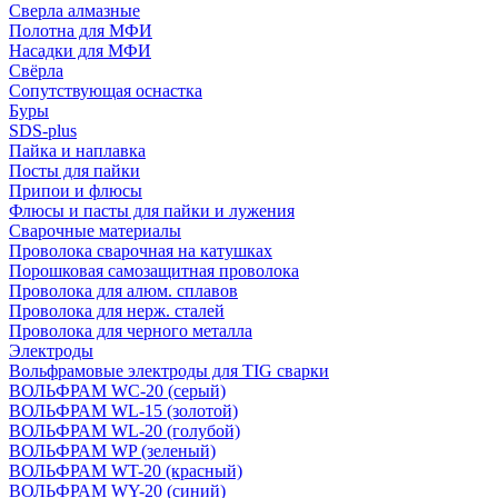
Сверла алмазные
Полотна для МФИ
Насадки для МФИ
Свёрла
Сопутствующая оснастка
Буры
SDS-plus
Пайка и наплавка
Посты для пайки
Припои и флюсы
Флюсы и пасты для пайки и лужения
Сварочные материалы
Проволока сварочная на катушках
Порошковая самозащитная проволока
Проволока для алюм. сплавов
Проволока для нерж. сталей
Проволока для черного металла
Электроды
Вольфрамовые электроды для TIG сварки
ВОЛЬФРАМ WC-20 (серый)
ВОЛЬФРАМ WL-15 (золотой)
ВОЛЬФРАМ WL-20 (голубой)
ВОЛЬФРАМ WP (зеленый)
ВОЛЬФРАМ WT-20 (красный)
ВОЛЬФРАМ WY-20 (синий)