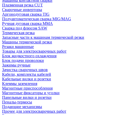
Машины контактной сварки
Плазменная резка CUT
Сварочные инверторы
Аргонодуговая сварка TIG
Полуавтоматическая сварка MIG/MAG
Ручная дуговая сварка MMA
Сварка под флюсом SAW
Термическая резка
Запасные части к машинам термической резки
Машины термической резки
Резаки машинные
Товары для электросварочных работ
Блок жидкостного охлаждения
Блок подачи проволоки
Зажимы ручные
Зачистка сварочных швов
Кабели, комплекты кабелей
Кабельные вилки и розетки
Клеммы заземления
Магнитные приспособления
Магнитные фиксаторы и уголки
Панельные вилки и розетки
Пеналы-термосы
Подающие механизмы
Прочее для электросварочных работ