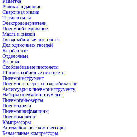
Разметка
Ролики подающие
Сварочная химия
Термопеналы
Электрододержатели
Пневмооборудование
Масла и смазки
Гвоздезабивные пистолеты
Для одиночных гвоздей
Барабанные
Отделочные
Реечные
Скобозабивные пистолеты
Шпилькозабивные пистолеты
Пневмоинструмент
Пневмостеплеры, гвоздезабиватели
Аксессуары к пневмоинструменту
Наборы пневмоинструмента
Пневмогайковерты
Пневмодрели
Пневмошлифмашины
Пневмомолотки
Компрессоры
Автомобильные компрессоры
Безмасляные компрессоры