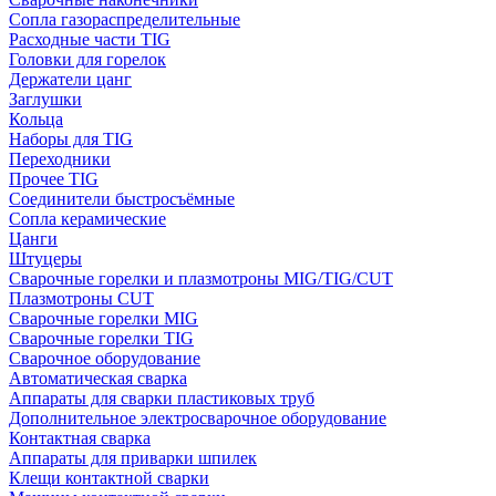
Сопла газораспределительные
Расходные части TIG
Головки для горелок
Держатели цанг
Заглушки
Кольца
Наборы для TIG
Переходники
Прочее TIG
Соединители быстросъёмные
Сопла керамические
Цанги
Штуцеры
Сварочные горелки и плазмотроны MIG/TIG/CUT
Плазмотроны CUT
Сварочные горелки MIG
Сварочные горелки TIG
Сварочное оборудование
Автоматическая сварка
Аппараты для сварки пластиковых труб
Дополнительное электросварочное оборудование
Контактная сварка
Аппараты для приварки шпилек
Клещи контактной сварки