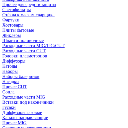
Прочее для средств защиты
Светофильтры
Стёкла к маскам сварщика
Фартуки
Хозтовары
Плиты бытовые
Жиклёры
Шланги поливочные
Расходные части MIG/TIG/CUT
Расходные части CUT
Головки плазмотронов
Диффузоры
Катоды
Наборы
Наборы балеринок
Насадки
Прочее CUT
Сопла
Расходные части MIG
Вставки под наконечники
Гусаки
Диффузоры газовые
Каналы направляющие
Прочее MIG
Сварочные наконечники