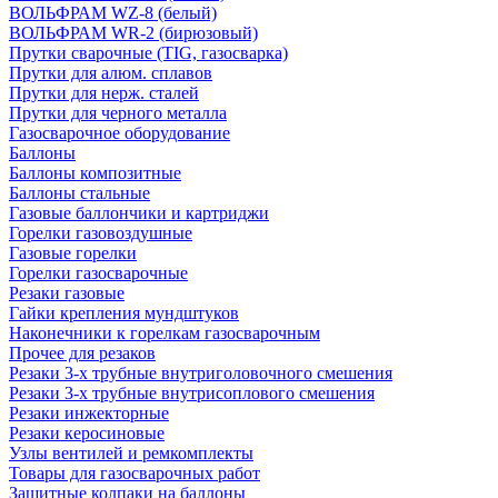
ВОЛЬФРАМ WZ-8 (белый)
ВОЛЬФРАМ WR-2 (бирюзовый)
Прутки сварочные (TIG, газосварка)
Прутки для алюм. сплавов
Прутки для нерж. сталей
Прутки для черного металла
Газосварочное оборудование
Баллоны
Баллоны композитные
Баллоны стальные
Газовые баллончики и картриджи
Горелки газовоздушные
Газовые горелки
Горелки газосварочные
Резаки газовые
Гайки крепления мундштуков
Наконечники к горелкам газосварочным
Прочее для резаков
Резаки 3-х трубные внутриголовочного смешения
Резаки 3-х трубные внутрисоплового смешения
Резаки инжекторные
Резаки керосиновые
Узлы вентилей и ремкомплекты
Товары для газосварочных работ
Защитные колпаки на баллоны