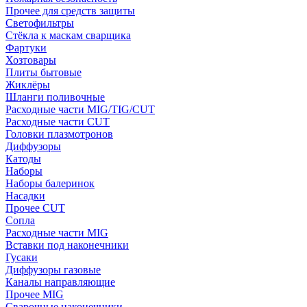
Прочее для средств защиты
Светофильтры
Стёкла к маскам сварщика
Фартуки
Хозтовары
Плиты бытовые
Жиклёры
Шланги поливочные
Расходные части MIG/TIG/CUT
Расходные части CUT
Головки плазмотронов
Диффузоры
Катоды
Наборы
Наборы балеринок
Насадки
Прочее CUT
Сопла
Расходные части MIG
Вставки под наконечники
Гусаки
Диффузоры газовые
Каналы направляющие
Прочее MIG
Сварочные наконечники