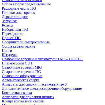
Сопла газораспределительные
Расходные части TIG
Головки для горелок
Держатели цанг
Заглушки
Кольца
Наборы для TIG
Переходники
Прочее TIG
Соединители быстросъёмные
Сопла керамические
Цанги
Штуцеры
Сварочные горелки и плазмотроны MIG/TIG/CUT
Плазмотроны CUT
Сварочные горелки MIG
Сварочные горелки TIG
Сварочное оборудование
Автоматическая сварка
Аппараты для сварки пластиковых труб
Дополнительное электросварочное оборудование
Контактная сварка
Аппараты для приварки шпилек
Клещи контактной сварки