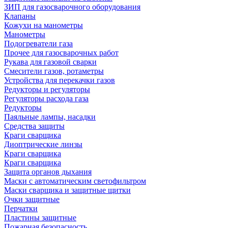
ЗИП для газосварочного оборудования
Клапаны
Кожухи на манометры
Манометры
Подогреватели газа
Прочее для газосварочных работ
Рукава для газовой сварки
Смесители газов, ротаметры
Устройства для перекачки газов
Редукторы и регуляторы
Регуляторы расхода газа
Редукторы
Паяльные лампы, насадки
Средства защиты
Краги сварщика
Диоптрические линзы
Краги сварщика
Краги сварщика
Защита органов дыхания
Маски с автоматическим светофильтром
Маски сварщика и защитные щитки
Очки защитные
Перчатки
Пластины защитные
Пожарная безопасность