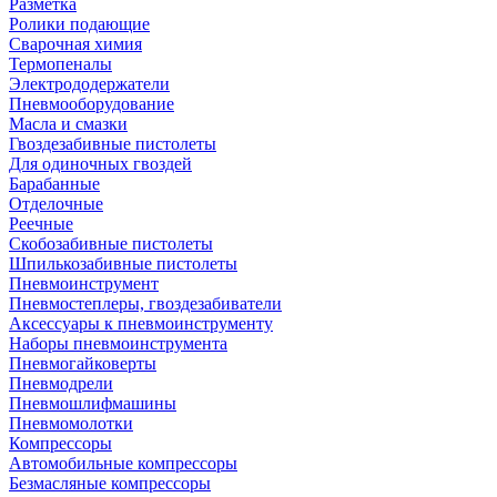
Разметка
Ролики подающие
Сварочная химия
Термопеналы
Электрододержатели
Пневмооборудование
Масла и смазки
Гвоздезабивные пистолеты
Для одиночных гвоздей
Барабанные
Отделочные
Реечные
Скобозабивные пистолеты
Шпилькозабивные пистолеты
Пневмоинструмент
Пневмостеплеры, гвоздезабиватели
Аксессуары к пневмоинструменту
Наборы пневмоинструмента
Пневмогайковерты
Пневмодрели
Пневмошлифмашины
Пневмомолотки
Компрессоры
Автомобильные компрессоры
Безмасляные компрессоры