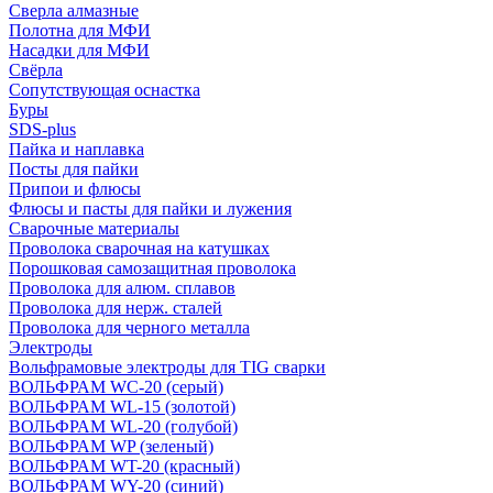
Сверла алмазные
Полотна для МФИ
Насадки для МФИ
Свёрла
Сопутствующая оснастка
Буры
SDS-plus
Пайка и наплавка
Посты для пайки
Припои и флюсы
Флюсы и пасты для пайки и лужения
Сварочные материалы
Проволока сварочная на катушках
Порошковая самозащитная проволока
Проволока для алюм. сплавов
Проволока для нерж. сталей
Проволока для черного металла
Электроды
Вольфрамовые электроды для TIG сварки
ВОЛЬФРАМ WC-20 (серый)
ВОЛЬФРАМ WL-15 (золотой)
ВОЛЬФРАМ WL-20 (голубой)
ВОЛЬФРАМ WP (зеленый)
ВОЛЬФРАМ WT-20 (красный)
ВОЛЬФРАМ WY-20 (синий)