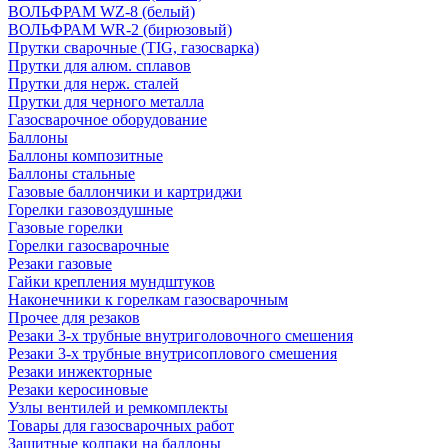
ВОЛЬФРАМ WZ-8 (белый)
ВОЛЬФРАМ WR-2 (бирюзовый)
Прутки сварочные (TIG, газосварка)
Прутки для алюм. сплавов
Прутки для нерж. сталей
Прутки для черного металла
Газосварочное оборудование
Баллоны
Баллоны композитные
Баллоны стальные
Газовые баллончики и картриджи
Горелки газовоздушные
Газовые горелки
Горелки газосварочные
Резаки газовые
Гайки крепления мундштуков
Наконечники к горелкам газосварочным
Прочее для резаков
Резаки 3-х трубные внутриголовочного смешения
Резаки 3-х трубные внутрисоплового смешения
Резаки инжекторные
Резаки керосиновые
Узлы вентилей и ремкомплекты
Товары для газосварочных работ
Защитные колпаки на баллоны