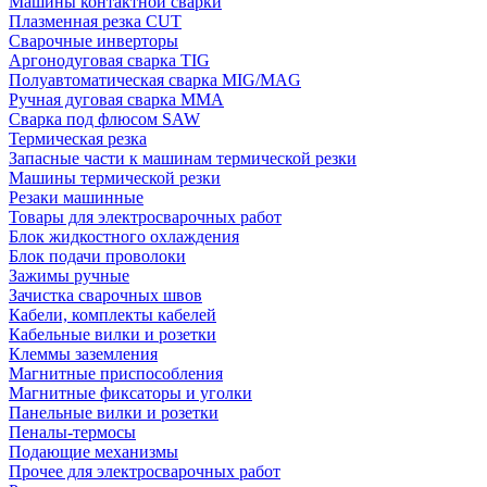
Машины контактной сварки
Плазменная резка CUT
Сварочные инверторы
Аргонодуговая сварка TIG
Полуавтоматическая сварка MIG/MAG
Ручная дуговая сварка MMA
Сварка под флюсом SAW
Термическая резка
Запасные части к машинам термической резки
Машины термической резки
Резаки машинные
Товары для электросварочных работ
Блок жидкостного охлаждения
Блок подачи проволоки
Зажимы ручные
Зачистка сварочных швов
Кабели, комплекты кабелей
Кабельные вилки и розетки
Клеммы заземления
Магнитные приспособления
Магнитные фиксаторы и уголки
Панельные вилки и розетки
Пеналы-термосы
Подающие механизмы
Прочее для электросварочных работ