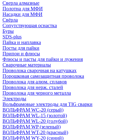
Сверла алмазные
Полотна для МФИ
Насадки для МФИ
Свёрла
Сопутствующая оснастка
Буры
SDS-plus
Пайка и наплавка
Посты для пайки
Припои и флюсы
Флюсы и пасты для пайки и лужения
Сварочные материалы
Проволока сварочная на катушках
Порошковая самозащитная проволока
Проволока для алюм. сплавов
Проволока для нерж. сталей
Проволока для черного металла
Электроды
Вольфрамовые электроды для TIG сварки
ВОЛЬФРАМ WC-20 (серый)
ВОЛЬФРАМ WL-15 (золотой)
ВОЛЬФРАМ WL-20 (голубой)
ВОЛЬФРАМ WP (зеленый)
ВОЛЬФРАМ WT-20 (красный)
ВОЛЬФРАМ WY-20 (синий)