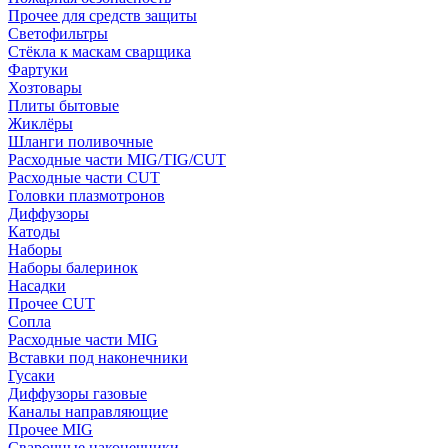
Прочее для средств защиты
Светофильтры
Стёкла к маскам сварщика
Фартуки
Хозтовары
Плиты бытовые
Жиклёры
Шланги поливочные
Расходные части MIG/TIG/CUT
Расходные части CUT
Головки плазмотронов
Диффузоры
Катоды
Наборы
Наборы балеринок
Насадки
Прочее CUT
Сопла
Расходные части MIG
Вставки под наконечники
Гусаки
Диффузоры газовые
Каналы направляющие
Прочее MIG
Сварочные наконечники