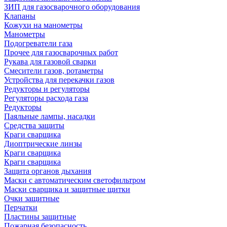
ЗИП для газосварочного оборудования
Клапаны
Кожухи на манометры
Манометры
Подогреватели газа
Прочее для газосварочных работ
Рукава для газовой сварки
Смесители газов, ротаметры
Устройства для перекачки газов
Редукторы и регуляторы
Регуляторы расхода газа
Редукторы
Паяльные лампы, насадки
Средства защиты
Краги сварщика
Диоптрические линзы
Краги сварщика
Краги сварщика
Защита органов дыхания
Маски с автоматическим светофильтром
Маски сварщика и защитные щитки
Очки защитные
Перчатки
Пластины защитные
Пожарная безопасность