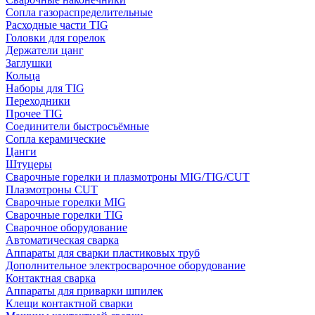
Сопла газораспределительные
Расходные части TIG
Головки для горелок
Держатели цанг
Заглушки
Кольца
Наборы для TIG
Переходники
Прочее TIG
Соединители быстросъёмные
Сопла керамические
Цанги
Штуцеры
Сварочные горелки и плазмотроны MIG/TIG/CUT
Плазмотроны CUT
Сварочные горелки MIG
Сварочные горелки TIG
Сварочное оборудование
Автоматическая сварка
Аппараты для сварки пластиковых труб
Дополнительное электросварочное оборудование
Контактная сварка
Аппараты для приварки шпилек
Клещи контактной сварки