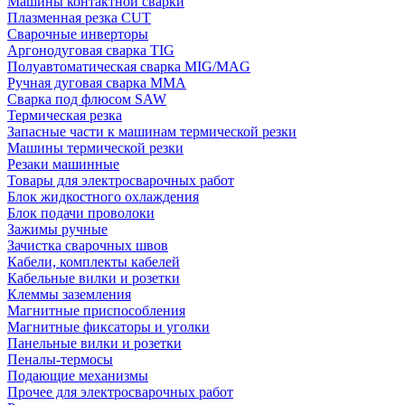
Машины контактной сварки
Плазменная резка CUT
Сварочные инверторы
Аргонодуговая сварка TIG
Полуавтоматическая сварка MIG/MAG
Ручная дуговая сварка MMA
Сварка под флюсом SAW
Термическая резка
Запасные части к машинам термической резки
Машины термической резки
Резаки машинные
Товары для электросварочных работ
Блок жидкостного охлаждения
Блок подачи проволоки
Зажимы ручные
Зачистка сварочных швов
Кабели, комплекты кабелей
Кабельные вилки и розетки
Клеммы заземления
Магнитные приспособления
Магнитные фиксаторы и уголки
Панельные вилки и розетки
Пеналы-термосы
Подающие механизмы
Прочее для электросварочных работ