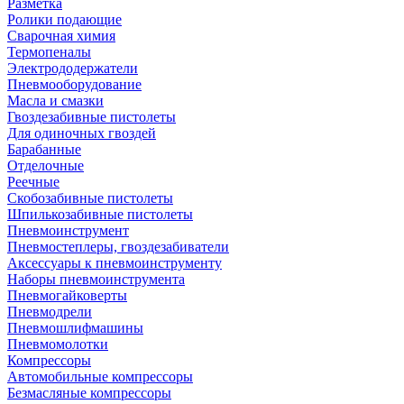
Разметка
Ролики подающие
Сварочная химия
Термопеналы
Электрододержатели
Пневмооборудование
Масла и смазки
Гвоздезабивные пистолеты
Для одиночных гвоздей
Барабанные
Отделочные
Реечные
Скобозабивные пистолеты
Шпилькозабивные пистолеты
Пневмоинструмент
Пневмостеплеры, гвоздезабиватели
Аксессуары к пневмоинструменту
Наборы пневмоинструмента
Пневмогайковерты
Пневмодрели
Пневмошлифмашины
Пневмомолотки
Компрессоры
Автомобильные компрессоры
Безмасляные компрессоры