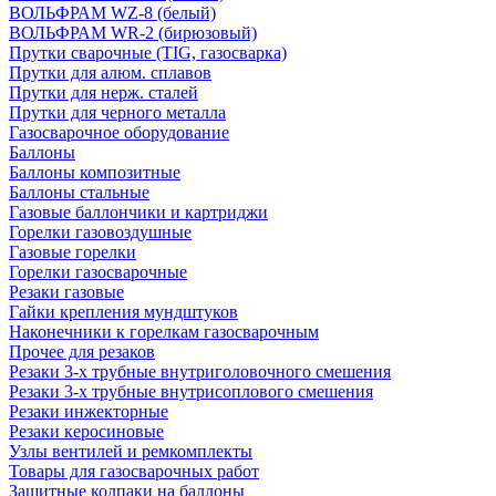
ВОЛЬФРАМ WZ-8 (белый)
ВОЛЬФРАМ WR-2 (бирюзовый)
Прутки сварочные (TIG, газосварка)
Прутки для алюм. сплавов
Прутки для нерж. сталей
Прутки для черного металла
Газосварочное оборудование
Баллоны
Баллоны композитные
Баллоны стальные
Газовые баллончики и картриджи
Горелки газовоздушные
Газовые горелки
Горелки газосварочные
Резаки газовые
Гайки крепления мундштуков
Наконечники к горелкам газосварочным
Прочее для резаков
Резаки 3-х трубные внутриголовочного смешения
Резаки 3-х трубные внутрисоплового смешения
Резаки инжекторные
Резаки керосиновые
Узлы вентилей и ремкомплекты
Товары для газосварочных работ
Защитные колпаки на баллоны