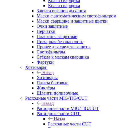
Краги сварщика
Краги сварщика
Защита органов дыхания
Маски с автоматическим светофильтром
Маски сварщика и защитные щитки
Очки защитные
Перчатки
Пластины защитные
Пожарная безопасность
Прочее для средств защиты
Светофильтры
Стёкла к маскам сварщика
Фартуки
Хозтовары
Назад
Хозтовары
Плиты бытовые
Жиклёры
Шланги поливочные
Расходные части MIG/TIG/CUT
Назад
Расходные части MIG/TIG/CUT
Расходные части CUT
Назад
Расходные части CUT