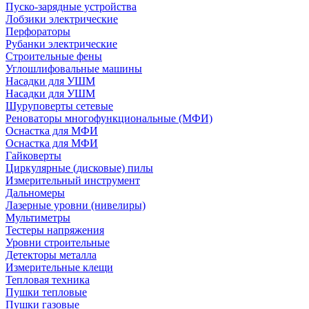
Пуско-зарядные устройства
Лобзики электрические
Перфораторы
Рубанки электрические
Строительные фены
Углошлифовальные машины
Насадки для УШМ
Насадки для УШМ
Шуруповерты сетевые
Реноваторы многофункциональные (МФИ)
Оснастка для МФИ
Оснастка для МФИ
Гайковерты
Циркулярные (дисковые) пилы
Измерительный инструмент
Дальномеры
Лазерные уровни (нивелиры)
Мультиметры
Тестеры напряжения
Уровни строительные
Детекторы металла
Измерительные клещи
Тепловая техника
Пушки тепловые
Пушки газовые