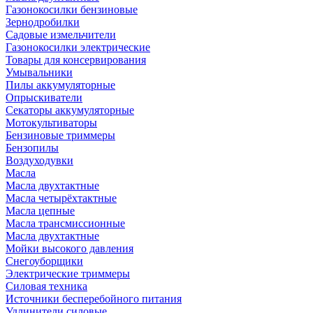
Газонокосилки бензиновые
Зернодробилки
Садовые измельчители
Газонокосилки электрические
Товары для консервирования
Умывальники
Пилы аккумуляторные
Опрыскиватели
Секаторы аккумуляторные
Мотокультиваторы
Бензиновые триммеры
Бензопилы
Воздуходувки
Масла
Масла двухтактные
Масла четырёхтактные
Масла цепные
Масла трансмиссионные
Масла двухтактные
Мойки высокого давления
Снегоуборщики
Электрические триммеры
Силовая техника
Источники бесперебойного питания
Удлинители силовые