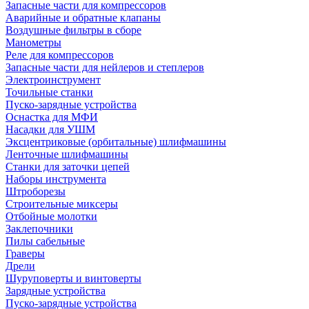
Запасные части для компрессоров
Аварийные и обратные клапаны
Воздушные фильтры в сборе
Манометры
Реле для компрессоров
Запасные части для нейлеров и степлеров
Электроинструмент
Точильные станки
Пуско-зарядные устройства
Оснастка для МФИ
Насадки для УШМ
Эксцентриковые (орбитальные) шлифмашины
Ленточные шлифмашины
Станки для заточки цепей
Наборы инструмента
Штроборезы
Строительные миксеры
Отбойные молотки
Заклепочники
Пилы сабельные
Граверы
Дрели
Шуруповерты и винтоверты
Зарядные устройства
Пуско-зарядные устройства