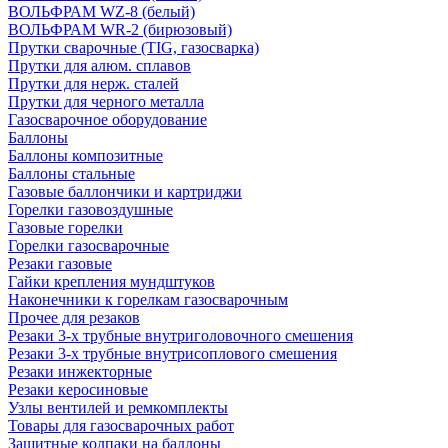
ВОЛЬФРАМ WZ-8 (белый)
ВОЛЬФРАМ WR-2 (бирюзовый)
Прутки сварочные (TIG, газосварка)
Прутки для алюм. сплавов
Прутки для нерж. сталей
Прутки для черного металла
Газосварочное оборудование
Баллоны
Баллоны композитные
Баллоны стальные
Газовые баллончики и картриджи
Горелки газовоздушные
Газовые горелки
Горелки газосварочные
Резаки газовые
Гайки крепления мундштуков
Наконечники к горелкам газосварочным
Прочее для резаков
Резаки 3-х трубные внутриголовочного смешения
Резаки 3-х трубные внутрисоплового смешения
Резаки инжекторные
Резаки керосиновые
Узлы вентилей и ремкомплекты
Товары для газосварочных работ
Защитные колпаки на баллоны