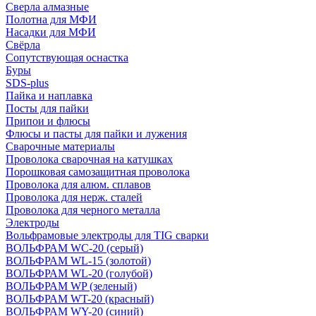
Сверла алмазные
Полотна для МФИ
Насадки для МФИ
Свёрла
Сопутствующая оснастка
Буры
SDS-plus
Пайка и наплавка
Посты для пайки
Припои и флюсы
Флюсы и пасты для пайки и лужения
Сварочные материалы
Проволока сварочная на катушках
Порошковая самозащитная проволока
Проволока для алюм. сплавов
Проволока для нерж. сталей
Проволока для черного металла
Электроды
Вольфрамовые электроды для TIG сварки
ВОЛЬФРАМ WC-20 (серый)
ВОЛЬФРАМ WL-15 (золотой)
ВОЛЬФРАМ WL-20 (голубой)
ВОЛЬФРАМ WP (зеленый)
ВОЛЬФРАМ WT-20 (красный)
ВОЛЬФРАМ WY-20 (синий)