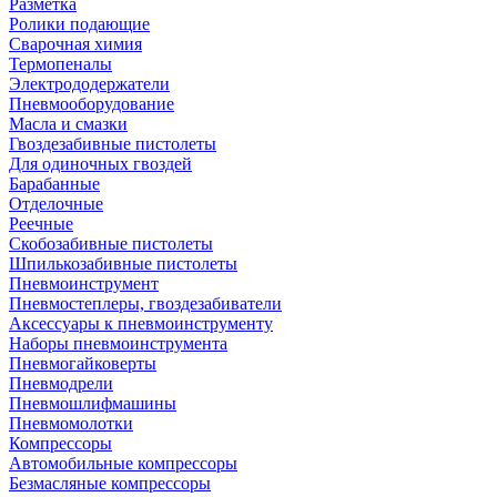
Разметка
Ролики подающие
Сварочная химия
Термопеналы
Электрододержатели
Пневмооборудование
Масла и смазки
Гвоздезабивные пистолеты
Для одиночных гвоздей
Барабанные
Отделочные
Реечные
Скобозабивные пистолеты
Шпилькозабивные пистолеты
Пневмоинструмент
Пневмостеплеры, гвоздезабиватели
Аксессуары к пневмоинструменту
Наборы пневмоинструмента
Пневмогайковерты
Пневмодрели
Пневмошлифмашины
Пневмомолотки
Компрессоры
Автомобильные компрессоры
Безмасляные компрессоры