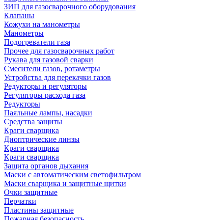
ЗИП для газосварочного оборудования
Клапаны
Кожухи на манометры
Манометры
Подогреватели газа
Прочее для газосварочных работ
Рукава для газовой сварки
Смесители газов, ротаметры
Устройства для перекачки газов
Редукторы и регуляторы
Регуляторы расхода газа
Редукторы
Паяльные лампы, насадки
Средства защиты
Краги сварщика
Диоптрические линзы
Краги сварщика
Краги сварщика
Защита органов дыхания
Маски с автоматическим светофильтром
Маски сварщика и защитные щитки
Очки защитные
Перчатки
Пластины защитные
Пожарная безопасность