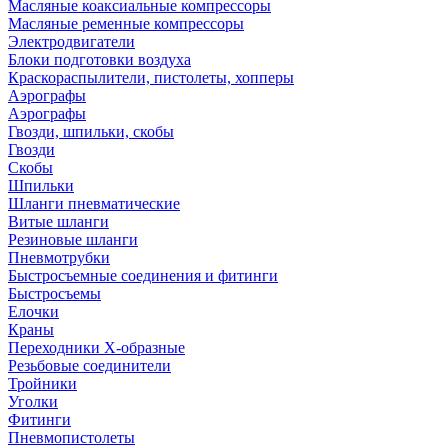
Масляные коаксиальные компрессоры
Масляные ременные компрессоры
Электродвигатели
Блоки подготовки воздуха
Краскораспылители, пистолеты, хопперы
Аэрографы
Аэрографы
Гвозди, шпильки, скобы
Гвозди
Скобы
Шпильки
Шланги пневматические
Витые шланги
Резиновые шланги
Пневмотрубки
Быстросъемные соединения и фитинги
Быстросъемы
Елочки
Краны
Переходники Х-образные
Резьбовые соединители
Тройники
Уголки
Фитинги
Пневмопистолеты