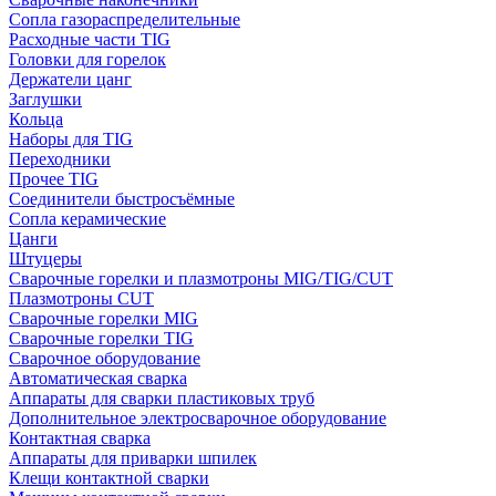
Сопла газораспределительные
Расходные части TIG
Головки для горелок
Держатели цанг
Заглушки
Кольца
Наборы для TIG
Переходники
Прочее TIG
Соединители быстросъёмные
Сопла керамические
Цанги
Штуцеры
Сварочные горелки и плазмотроны MIG/TIG/CUT
Плазмотроны CUT
Сварочные горелки MIG
Сварочные горелки TIG
Сварочное оборудование
Автоматическая сварка
Аппараты для сварки пластиковых труб
Дополнительное электросварочное оборудование
Контактная сварка
Аппараты для приварки шпилек
Клещи контактной сварки