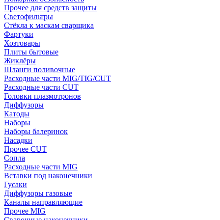
Прочее для средств защиты
Светофильтры
Стёкла к маскам сварщика
Фартуки
Хозтовары
Плиты бытовые
Жиклёры
Шланги поливочные
Расходные части MIG/TIG/CUT
Расходные части CUT
Головки плазмотронов
Диффузоры
Катоды
Наборы
Наборы балеринок
Насадки
Прочее CUT
Сопла
Расходные части MIG
Вставки под наконечники
Гусаки
Диффузоры газовые
Каналы направляющие
Прочее MIG
Сварочные наконечники