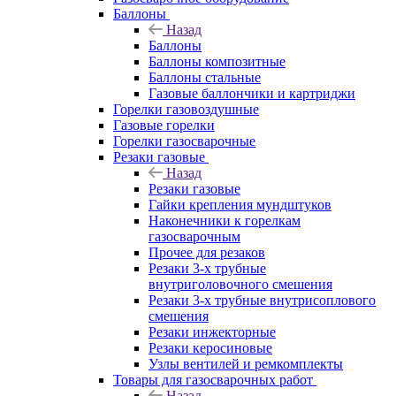
Баллоны
Назад
Баллоны
Баллоны композитные
Баллоны стальные
Газовые баллончики и картриджи
Горелки газовоздушные
Газовые горелки
Горелки газосварочные
Резаки газовые
Назад
Резаки газовые
Гайки крепления мундштуков
Наконечники к горелкам
газосварочным
Прочее для резаков
Резаки 3-х трубные
внутриголовочного смешения
Резаки 3-х трубные внутрисоплового
смешения
Резаки инжекторные
Резаки керосиновые
Узлы вентилей и ремкомплекты
Товары для газосварочных работ
Назад