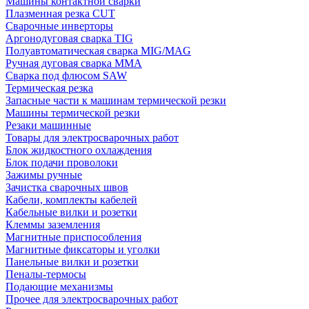
Машины контактной сварки
Плазменная резка CUT
Сварочные инверторы
Аргонодуговая сварка TIG
Полуавтоматическая сварка MIG/MAG
Ручная дуговая сварка MMA
Сварка под флюсом SAW
Термическая резка
Запасные части к машинам термической резки
Машины термической резки
Резаки машинные
Товары для электросварочных работ
Блок жидкостного охлаждения
Блок подачи проволоки
Зажимы ручные
Зачистка сварочных швов
Кабели, комплекты кабелей
Кабельные вилки и розетки
Клеммы заземления
Магнитные приспособления
Магнитные фиксаторы и уголки
Панельные вилки и розетки
Пеналы-термосы
Подающие механизмы
Прочее для электросварочных работ