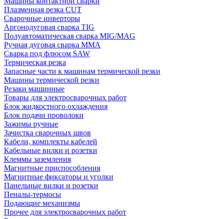
Машины контактной сварки
Плазменная резка CUT
Сварочные инверторы
Аргонодуговая сварка TIG
Полуавтоматическая сварка MIG/MAG
Ручная дуговая сварка MMA
Сварка под флюсом SAW
Термическая резка
Запасные части к машинам термической резки
Машины термической резки
Резаки машинные
Товары для электросварочных работ
Блок жидкостного охлаждения
Блок подачи проволоки
Зажимы ручные
Зачистка сварочных швов
Кабели, комплекты кабелей
Кабельные вилки и розетки
Клеммы заземления
Магнитные приспособления
Магнитные фиксаторы и уголки
Панельные вилки и розетки
Пеналы-термосы
Подающие механизмы
Прочее для электросварочных работ