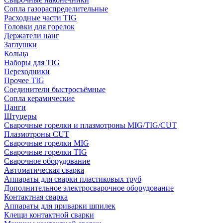
Сопла газораспределительные
Расходные части TIG
Головки для горелок
Держатели цанг
Заглушки
Кольца
Наборы для TIG
Переходники
Прочее TIG
Соединители быстросъёмные
Сопла керамические
Цанги
Штуцеры
Сварочные горелки и плазмотроны MIG/TIG/CUT
Плазмотроны CUT
Сварочные горелки MIG
Сварочные горелки TIG
Сварочное оборудование
Автоматическая сварка
Аппараты для сварки пластиковых труб
Дополнительное электросварочное оборудование
Контактная сварка
Аппараты для приварки шпилек
Клещи контактной сварки