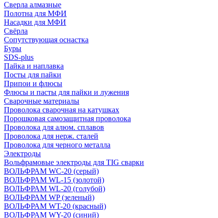
Сверла алмазные
Полотна для МФИ
Насадки для МФИ
Свёрла
Сопутствующая оснастка
Буры
SDS-plus
Пайка и наплавка
Посты для пайки
Припои и флюсы
Флюсы и пасты для пайки и лужения
Сварочные материалы
Проволока сварочная на катушках
Порошковая самозащитная проволока
Проволока для алюм. сплавов
Проволока для нерж. сталей
Проволока для черного металла
Электроды
Вольфрамовые электроды для TIG сварки
ВОЛЬФРАМ WC-20 (серый)
ВОЛЬФРАМ WL-15 (золотой)
ВОЛЬФРАМ WL-20 (голубой)
ВОЛЬФРАМ WP (зеленый)
ВОЛЬФРАМ WT-20 (красный)
ВОЛЬФРАМ WY-20 (синий)