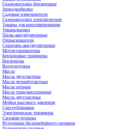
Газонокосилки бензиновые
Зернодробилки
Садовые измельчители
Газонокосилки электрические
Товары для консервирования
Умывальники
Пилы аккумуляторные
Опрыскиватели
Секаторы аккумуляторные
Мотокультиваторы
Бензиновые триммеры
Бензопилы
Воздуходувки
Масла
Масла двухтактные
Масла четырёхтактные
Масла цепные
Масла трансмиссионные
Масла двухтактные
Мойки высокого давления
Снегоуборщики
Электрические триммеры
Силовая техника
Источники бесперебойного питания
Удлинители силовые