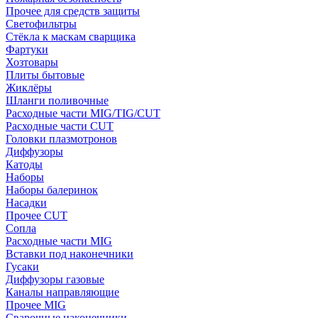
Прочее для средств защиты
Светофильтры
Стёкла к маскам сварщика
Фартуки
Хозтовары
Плиты бытовые
Жиклёры
Шланги поливочные
Расходные части MIG/TIG/CUT
Расходные части CUT
Головки плазмотронов
Диффузоры
Катоды
Наборы
Наборы балеринок
Насадки
Прочее CUT
Сопла
Расходные части MIG
Вставки под наконечники
Гусаки
Диффузоры газовые
Каналы направляющие
Прочее MIG
Сварочные наконечники