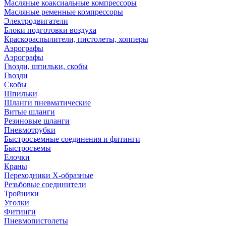
Масляные коаксиальные компрессоры
Масляные ременные компрессоры
Электродвигатели
Блоки подготовки воздуха
Краскораспылители, пистолеты, хопперы
Аэрографы
Аэрографы
Гвозди, шпильки, скобы
Гвозди
Скобы
Шпильки
Шланги пневматические
Витые шланги
Резиновые шланги
Пневмотрубки
Быстросъемные соединения и фитинги
Быстросъемы
Елочки
Краны
Переходники Х-образные
Резьбовые соединители
Тройники
Уголки
Фитинги
Пневмопистолеты