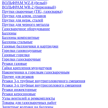
ВОЛЬФРАМ WZ-8 (белый)
ВОЛЬФРАМ WR-2 (бирюзовый)
Прутки сварочные (TIG, газосварка)
Прутки для алюм. сплавов
Прутки для нерж. сталей
Прутки для черного металла
Газосварочное оборудование
Баллоны
Баллоны композитные
Баллоны стальные
Газовые баллончики и картриджи
Горелки газовоздушные
Газовые горелки
Горелки газосварочные
Резаки газовые
Гайки крепления мундштуков
Наконечники к горелкам газосварочным
Прочее для резаков
Резаки 3-х трубные внутриголовочного смешения
Резаки 3-х трубные внутрисоплового смешения
Резаки инжекторные
Резаки керосиновые
Узлы вентилей и ремкомплекты
Товары для газосварочных работ
Защитные колпаки на баллоны