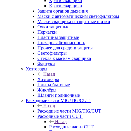
Краги сварщика
Краги сварщика
Защита органов дыхания
Маски с автоматическим светофильтром
Маски сварщика и защитные щитки
Очки защитные
Перчатки
Пластины защитные
Пожарная безопасность
Прочее для средств защиты
Светофильтры
Стёкла к маскам сварщика
Фартуки
Хозтовары
Назад
Хозтовары
Плиты бытовые
Жиклёры
Шланги поливочные
Расходные части MIG/TIG/CUT
Назад
Расходные части MIG/TIG/CUT
Расходные части CUT
Назад
Расходные части CUT