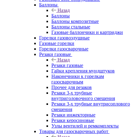
Баллоны
Назад
Баллоны
Баллоны композитные
Баллоны стальные
Газовые баллончики и картриджи
Горелки газовоздушные
Газовые горелки
Горелки газосварочные
Резаки газовые
Назад
Резаки газовые
Гайки крепления мундштуков
Наконечники к горелкам
газосварочным
Прочее для резаков
Резаки 3-х трубные
внутриголовочного смешения
Резаки 3-х трубные внутрисоплового
смешения
Резаки инжекторные
Резаки керосиновые
Узлы вентилей и ремкомплекты
Товары для газосварочных работ
Назад