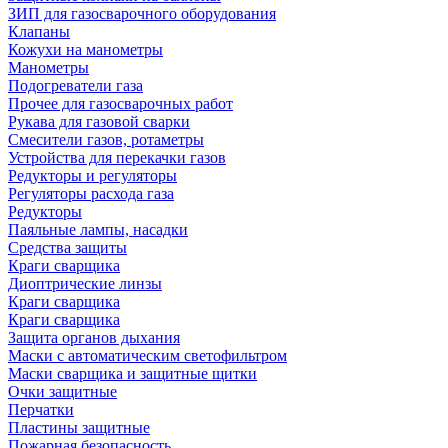
ЗИП для газосварочного оборудования
Клапаны
Кожухи на манометры
Манометры
Подогреватели газа
Прочее для газосварочных работ
Рукава для газовой сварки
Смесители газов, ротаметры
Устройства для перекачки газов
Редукторы и регуляторы
Регуляторы расхода газа
Редукторы
Паяльные лампы, насадки
Средства защиты
Краги сварщика
Диоптрические линзы
Краги сварщика
Краги сварщика
Защита органов дыхания
Маски с автоматическим светофильтром
Маски сварщика и защитные щитки
Очки защитные
Перчатки
Пластины защитные
Пожарная безопасность