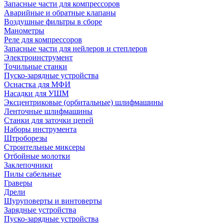
Запасные части для компрессоров
Аварийные и обратные клапаны
Воздушные фильтры в сборе
Манометры
Реле для компрессоров
Запасные части для нейлеров и степлеров
Электроинструмент
Точильные станки
Пуско-зарядные устройства
Оснастка для МФИ
Насадки для УШМ
Эксцентриковые (орбитальные) шлифмашины
Ленточные шлифмашины
Станки для заточки цепей
Наборы инструмента
Штроборезы
Строительные миксеры
Отбойные молотки
Заклепочники
Пилы сабельные
Граверы
Дрели
Шуруповерты и винтоверты
Зарядные устройства
Пуско-зарядные устройства