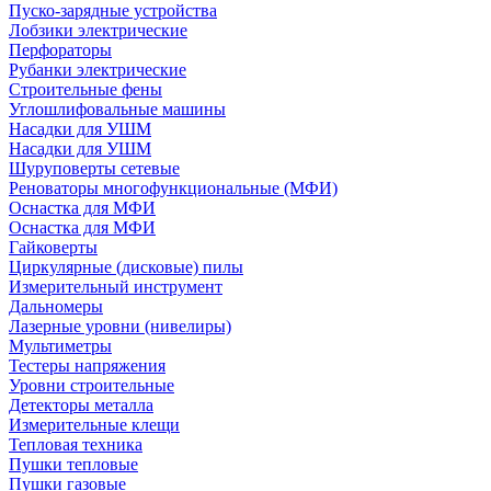
Пуско-зарядные устройства
Лобзики электрические
Перфораторы
Рубанки электрические
Строительные фены
Углошлифовальные машины
Насадки для УШМ
Насадки для УШМ
Шуруповерты сетевые
Реноваторы многофункциональные (МФИ)
Оснастка для МФИ
Оснастка для МФИ
Гайковерты
Циркулярные (дисковые) пилы
Измерительный инструмент
Дальномеры
Лазерные уровни (нивелиры)
Мультиметры
Тестеры напряжения
Уровни строительные
Детекторы металла
Измерительные клещи
Тепловая техника
Пушки тепловые
Пушки газовые