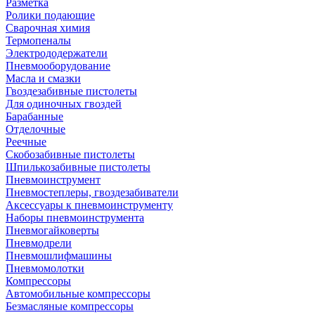
Разметка
Ролики подающие
Сварочная химия
Термопеналы
Электрододержатели
Пневмооборудование
Масла и смазки
Гвоздезабивные пистолеты
Для одиночных гвоздей
Барабанные
Отделочные
Реечные
Скобозабивные пистолеты
Шпилькозабивные пистолеты
Пневмоинструмент
Пневмостеплеры, гвоздезабиватели
Аксессуары к пневмоинструменту
Наборы пневмоинструмента
Пневмогайковерты
Пневмодрели
Пневмошлифмашины
Пневмомолотки
Компрессоры
Автомобильные компрессоры
Безмасляные компрессоры