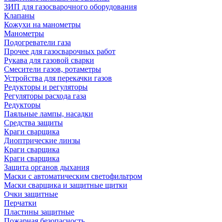
ЗИП для газосварочного оборудования
Клапаны
Кожухи на манометры
Манометры
Подогреватели газа
Прочее для газосварочных работ
Рукава для газовой сварки
Смесители газов, ротаметры
Устройства для перекачки газов
Редукторы и регуляторы
Регуляторы расхода газа
Редукторы
Паяльные лампы, насадки
Средства защиты
Краги сварщика
Диоптрические линзы
Краги сварщика
Краги сварщика
Защита органов дыхания
Маски с автоматическим светофильтром
Маски сварщика и защитные щитки
Очки защитные
Перчатки
Пластины защитные
Пожарная безопасность