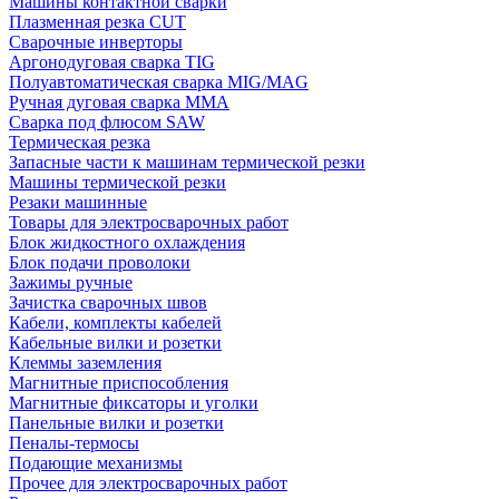
Машины контактной сварки
Плазменная резка CUT
Сварочные инверторы
Аргонодуговая сварка TIG
Полуавтоматическая сварка MIG/MAG
Ручная дуговая сварка MMA
Сварка под флюсом SAW
Термическая резка
Запасные части к машинам термической резки
Машины термической резки
Резаки машинные
Товары для электросварочных работ
Блок жидкостного охлаждения
Блок подачи проволоки
Зажимы ручные
Зачистка сварочных швов
Кабели, комплекты кабелей
Кабельные вилки и розетки
Клеммы заземления
Магнитные приспособления
Магнитные фиксаторы и уголки
Панельные вилки и розетки
Пеналы-термосы
Подающие механизмы
Прочее для электросварочных работ