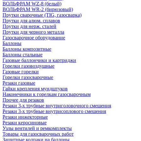
ВОЛЬФРАМ WZ-8 (белый)
ВОЛЬФРАМ WR-2 (бирюзовый)
Прутки сварочные (TIG, газосварка)
Прутки для алюм. сплавов
Прутки для нерж. сталей
Прутки для черного металла
Газосварочное оборудование
Баллоны
Баллоны композитные
Баллоны стальные
Газовые баллончики и картриджи
Горелки газовоздушные
Газовые горелки
Горелки газосварочные
Резаки газовые
Гайки крепления мундштуков
Наконечники к горелкам газосварочным
Прочее для резаков
Резаки 3-х трубные внутриголовочного смешения
Резаки 3-х трубные внутрисоплового смешения
Резаки инжекторные
Резаки керосиновые
Узлы вентилей и ремкомплекты
Товары для газосварочных работ
Защитные колпаки на баллоны