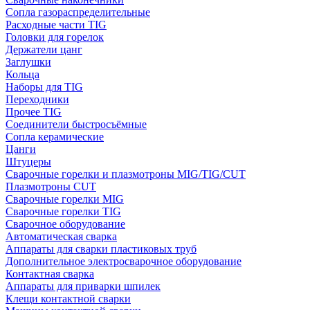
Сопла газораспределительные
Расходные части TIG
Головки для горелок
Держатели цанг
Заглушки
Кольца
Наборы для TIG
Переходники
Прочее TIG
Соединители быстросъёмные
Сопла керамические
Цанги
Штуцеры
Сварочные горелки и плазмотроны MIG/TIG/CUT
Плазмотроны CUT
Сварочные горелки MIG
Сварочные горелки TIG
Сварочное оборудование
Автоматическая сварка
Аппараты для сварки пластиковых труб
Дополнительное электросварочное оборудование
Контактная сварка
Аппараты для приварки шпилек
Клещи контактной сварки