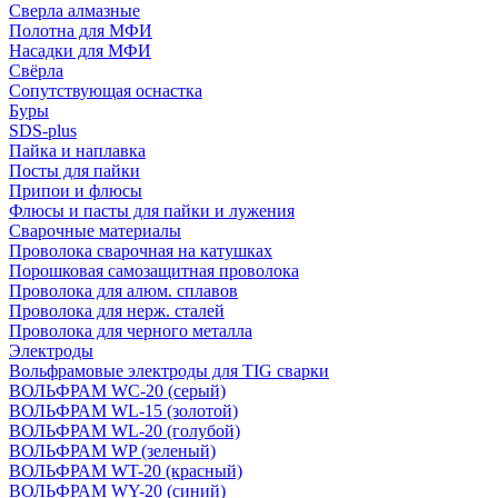
Сверла алмазные
Полотна для МФИ
Насадки для МФИ
Свёрла
Сопутствующая оснастка
Буры
SDS-plus
Пайка и наплавка
Посты для пайки
Припои и флюсы
Флюсы и пасты для пайки и лужения
Сварочные материалы
Проволока сварочная на катушках
Порошковая самозащитная проволока
Проволока для алюм. сплавов
Проволока для нерж. сталей
Проволока для черного металла
Электроды
Вольфрамовые электроды для TIG сварки
ВОЛЬФРАМ WC-20 (серый)
ВОЛЬФРАМ WL-15 (золотой)
ВОЛЬФРАМ WL-20 (голубой)
ВОЛЬФРАМ WP (зеленый)
ВОЛЬФРАМ WT-20 (красный)
ВОЛЬФРАМ WY-20 (синий)