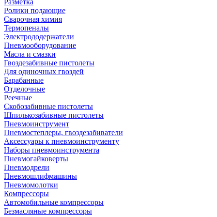
Разметка
Ролики подающие
Сварочная химия
Термопеналы
Электрододержатели
Пневмооборудование
Масла и смазки
Гвоздезабивные пистолеты
Для одиночных гвоздей
Барабанные
Отделочные
Реечные
Скобозабивные пистолеты
Шпилькозабивные пистолеты
Пневмоинструмент
Пневмостеплеры, гвоздезабиватели
Аксессуары к пневмоинструменту
Наборы пневмоинструмента
Пневмогайковерты
Пневмодрели
Пневмошлифмашины
Пневмомолотки
Компрессоры
Автомобильные компрессоры
Безмасляные компрессоры