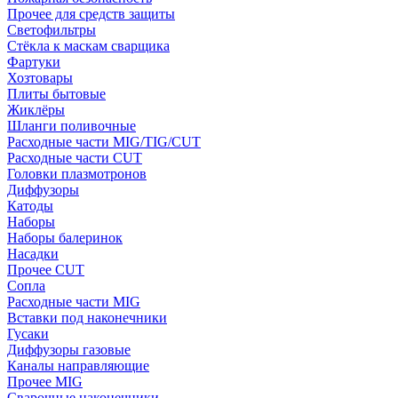
Прочее для средств защиты
Светофильтры
Стёкла к маскам сварщика
Фартуки
Хозтовары
Плиты бытовые
Жиклёры
Шланги поливочные
Расходные части MIG/TIG/CUT
Расходные части CUT
Головки плазмотронов
Диффузоры
Катоды
Наборы
Наборы балеринок
Насадки
Прочее CUT
Сопла
Расходные части MIG
Вставки под наконечники
Гусаки
Диффузоры газовые
Каналы направляющие
Прочее MIG
Сварочные наконечники