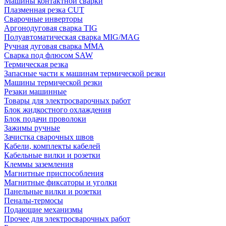
Машины контактной сварки
Плазменная резка CUT
Сварочные инверторы
Аргонодуговая сварка TIG
Полуавтоматическая сварка MIG/MAG
Ручная дуговая сварка MMA
Сварка под флюсом SAW
Термическая резка
Запасные части к машинам термической резки
Машины термической резки
Резаки машинные
Товары для электросварочных работ
Блок жидкостного охлаждения
Блок подачи проволоки
Зажимы ручные
Зачистка сварочных швов
Кабели, комплекты кабелей
Кабельные вилки и розетки
Клеммы заземления
Магнитные приспособления
Магнитные фиксаторы и уголки
Панельные вилки и розетки
Пеналы-термосы
Подающие механизмы
Прочее для электросварочных работ