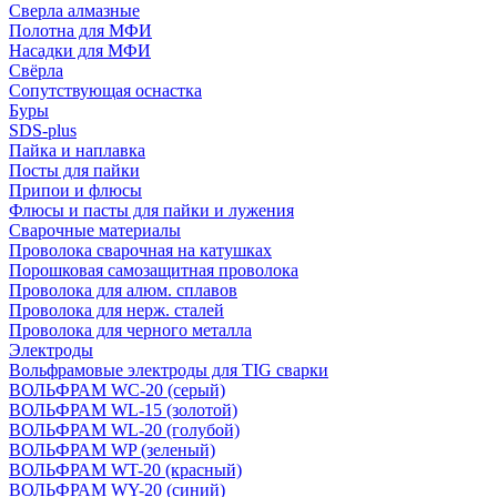
Сверла алмазные
Полотна для МФИ
Насадки для МФИ
Свёрла
Сопутствующая оснастка
Буры
SDS-plus
Пайка и наплавка
Посты для пайки
Припои и флюсы
Флюсы и пасты для пайки и лужения
Сварочные материалы
Проволока сварочная на катушках
Порошковая самозащитная проволока
Проволока для алюм. сплавов
Проволока для нерж. сталей
Проволока для черного металла
Электроды
Вольфрамовые электроды для TIG сварки
ВОЛЬФРАМ WC-20 (серый)
ВОЛЬФРАМ WL-15 (золотой)
ВОЛЬФРАМ WL-20 (голубой)
ВОЛЬФРАМ WP (зеленый)
ВОЛЬФРАМ WT-20 (красный)
ВОЛЬФРАМ WY-20 (синий)