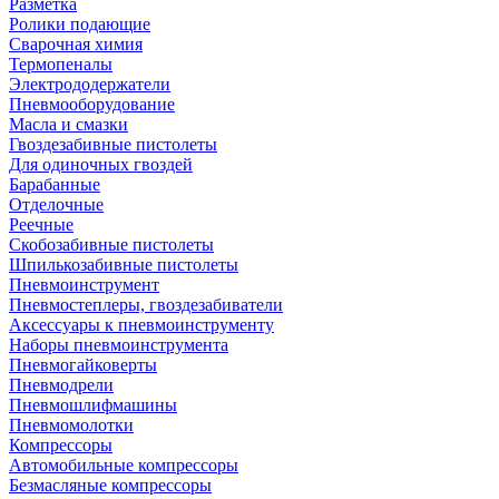
Разметка
Ролики подающие
Сварочная химия
Термопеналы
Электрододержатели
Пневмооборудование
Масла и смазки
Гвоздезабивные пистолеты
Для одиночных гвоздей
Барабанные
Отделочные
Реечные
Скобозабивные пистолеты
Шпилькозабивные пистолеты
Пневмоинструмент
Пневмостеплеры, гвоздезабиватели
Аксессуары к пневмоинструменту
Наборы пневмоинструмента
Пневмогайковерты
Пневмодрели
Пневмошлифмашины
Пневмомолотки
Компрессоры
Автомобильные компрессоры
Безмасляные компрессоры