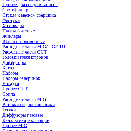
Прочее для средств защиты
Светофильтры
Стёкла к маскам сварщика
Фартуки
Хозтовары
Плиты бытовые
Жиклёры
Шланги поливочные
Расходные части MIG/TIG/CUT
Расходные части CUT
Головки плазмотронов
Диффузоры
Катоды
Наборы
Наборы балеринок
Насадки
Прочее CUT
Сопла
Расходные части MIG
Вставки под наконечники
Гусаки
Диффузоры газовые
Каналы направляющие
Прочее MIG
Сварочные наконечники