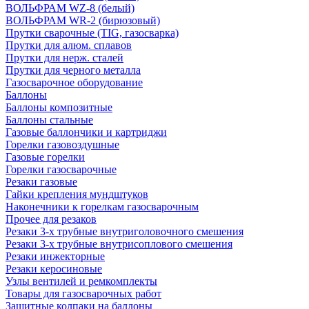
ВОЛЬФРАМ WZ-8 (белый)
ВОЛЬФРАМ WR-2 (бирюзовый)
Прутки сварочные (TIG, газосварка)
Прутки для алюм. сплавов
Прутки для нерж. сталей
Прутки для черного металла
Газосварочное оборудование
Баллоны
Баллоны композитные
Баллоны стальные
Газовые баллончики и картриджи
Горелки газовоздушные
Газовые горелки
Горелки газосварочные
Резаки газовые
Гайки крепления мундштуков
Наконечники к горелкам газосварочным
Прочее для резаков
Резаки 3-х трубные внутриголовочного смешения
Резаки 3-х трубные внутрисоплового смешения
Резаки инжекторные
Резаки керосиновые
Узлы вентилей и ремкомплекты
Товары для газосварочных работ
Защитные колпаки на баллоны