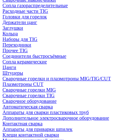
Сопла газораспределительные
Расходные части TIG
Головки для горелок
Держатели цанг
Заглушки
Кольца
Наборы для TIG
Переходники
Прочее TIG
Соединители быстросъёмные
Сопла керамические
Цанги
Штуцеры
Сварочные горелки и плазмотроны MIG/TIG/CUT
Плазмотроны CUT
Сварочные горелки MIG
Сварочные горелки TIG
Сварочное оборудование
Автоматическая сварка
Аппараты для сварки пластиковых труб
Дополнительное электросварочное оборудование
Контактная сварка
Аппараты для приварки шпилек
Клещи контактной сварки