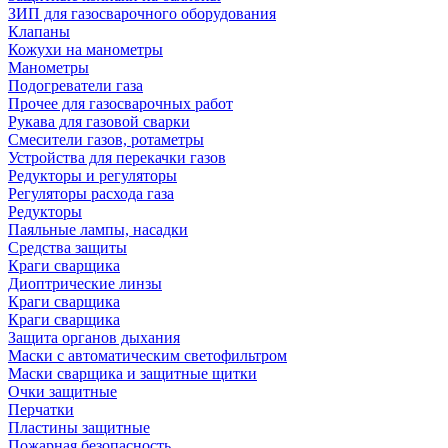
ЗИП для газосварочного оборудования
Клапаны
Кожухи на манометры
Манометры
Подогреватели газа
Прочее для газосварочных работ
Рукава для газовой сварки
Смесители газов, ротаметры
Устройства для перекачки газов
Редукторы и регуляторы
Регуляторы расхода газа
Редукторы
Паяльные лампы, насадки
Средства защиты
Краги сварщика
Диоптрические линзы
Краги сварщика
Краги сварщика
Защита органов дыхания
Маски с автоматическим светофильтром
Маски сварщика и защитные щитки
Очки защитные
Перчатки
Пластины защитные
Пожарная безопасность