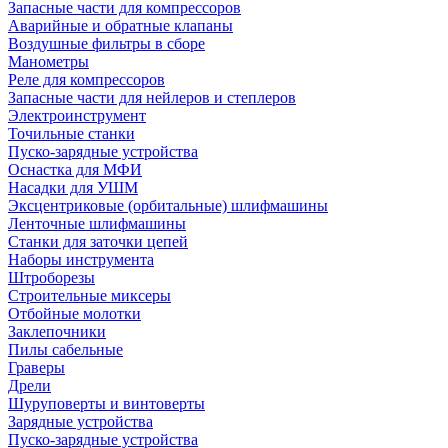
Запасные части для компрессоров
Аварийные и обратные клапаны
Воздушные фильтры в сборе
Манометры
Реле для компрессоров
Запасные части для нейлеров и степлеров
Электроинструмент
Точильные станки
Пуско-зарядные устройства
Оснастка для МФИ
Насадки для УШМ
Эксцентриковые (орбитальные) шлифмашины
Ленточные шлифмашины
Станки для заточки цепей
Наборы инструмента
Штроборезы
Строительные миксеры
Отбойные молотки
Заклепочники
Пилы сабельные
Граверы
Дрели
Шуруповерты и винтоверты
Зарядные устройства
Пуско-зарядные устройства