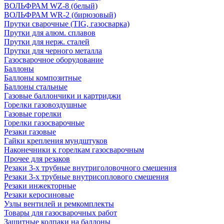
ВОЛЬФРАМ WZ-8 (белый)
ВОЛЬФРАМ WR-2 (бирюзовый)
Прутки сварочные (TIG, газосварка)
Прутки для алюм. сплавов
Прутки для нерж. сталей
Прутки для черного металла
Газосварочное оборудование
Баллоны
Баллоны композитные
Баллоны стальные
Газовые баллончики и картриджи
Горелки газовоздушные
Газовые горелки
Горелки газосварочные
Резаки газовые
Гайки крепления мундштуков
Наконечники к горелкам газосварочным
Прочее для резаков
Резаки 3-х трубные внутриголовочного смешения
Резаки 3-х трубные внутрисоплового смешения
Резаки инжекторные
Резаки керосиновые
Узлы вентилей и ремкомплекты
Товары для газосварочных работ
Защитные колпаки на баллоны