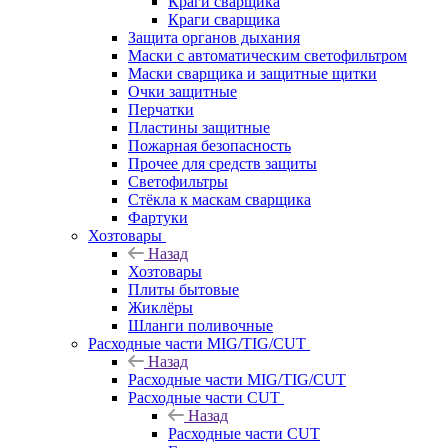
Краги сварщика
Краги сварщика
Защита органов дыхания
Маски с автоматическим светофильтром
Маски сварщика и защитные щитки
Очки защитные
Перчатки
Пластины защитные
Пожарная безопасность
Прочее для средств защиты
Светофильтры
Стёкла к маскам сварщика
Фартуки
Хозтовары
Назад
Хозтовары
Плиты бытовые
Жиклёры
Шланги поливочные
Расходные части MIG/TIG/CUT
Назад
Расходные части MIG/TIG/CUT
Расходные части CUT
Назад
Расходные части CUT