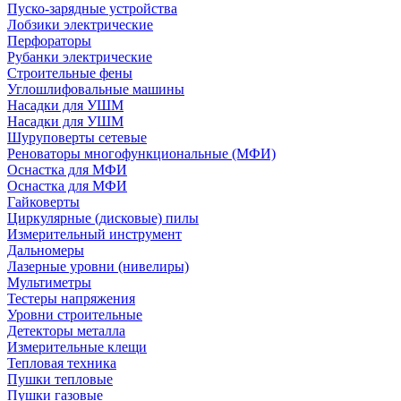
Пуско-зарядные устройства
Лобзики электрические
Перфораторы
Рубанки электрические
Строительные фены
Углошлифовальные машины
Насадки для УШМ
Насадки для УШМ
Шуруповерты сетевые
Реноваторы многофункциональные (МФИ)
Оснастка для МФИ
Оснастка для МФИ
Гайковерты
Циркулярные (дисковые) пилы
Измерительный инструмент
Дальномеры
Лазерные уровни (нивелиры)
Мультиметры
Тестеры напряжения
Уровни строительные
Детекторы металла
Измерительные клещи
Тепловая техника
Пушки тепловые
Пушки газовые