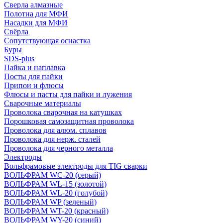
Сверла алмазные
Полотна для МФИ
Насадки для МФИ
Свёрла
Сопутствующая оснастка
Буры
SDS-plus
Пайка и наплавка
Посты для пайки
Припои и флюсы
Флюсы и пасты для пайки и лужения
Сварочные материалы
Проволока сварочная на катушках
Порошковая самозащитная проволока
Проволока для алюм. сплавов
Проволока для нерж. сталей
Проволока для черного металла
Электроды
Вольфрамовые электроды для TIG сварки
ВОЛЬФРАМ WC-20 (серый)
ВОЛЬФРАМ WL-15 (золотой)
ВОЛЬФРАМ WL-20 (голубой)
ВОЛЬФРАМ WP (зеленый)
ВОЛЬФРАМ WT-20 (красный)
ВОЛЬФРАМ WY-20 (синий)