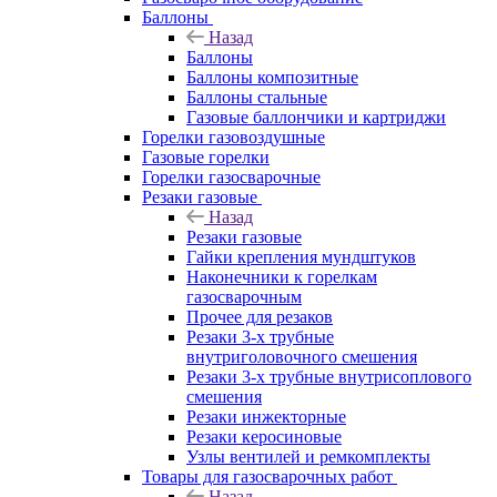
Баллоны
Назад
Баллоны
Баллоны композитные
Баллоны стальные
Газовые баллончики и картриджи
Горелки газовоздушные
Газовые горелки
Горелки газосварочные
Резаки газовые
Назад
Резаки газовые
Гайки крепления мундштуков
Наконечники к горелкам
газосварочным
Прочее для резаков
Резаки 3-х трубные
внутриголовочного смешения
Резаки 3-х трубные внутрисоплового
смешения
Резаки инжекторные
Резаки керосиновые
Узлы вентилей и ремкомплекты
Товары для газосварочных работ
Назад