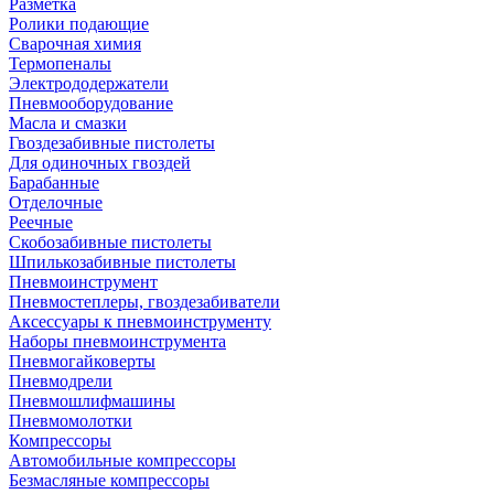
Разметка
Ролики подающие
Сварочная химия
Термопеналы
Электрододержатели
Пневмооборудование
Масла и смазки
Гвоздезабивные пистолеты
Для одиночных гвоздей
Барабанные
Отделочные
Реечные
Скобозабивные пистолеты
Шпилькозабивные пистолеты
Пневмоинструмент
Пневмостеплеры, гвоздезабиватели
Аксессуары к пневмоинструменту
Наборы пневмоинструмента
Пневмогайковерты
Пневмодрели
Пневмошлифмашины
Пневмомолотки
Компрессоры
Автомобильные компрессоры
Безмасляные компрессоры