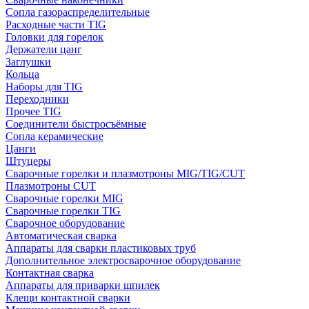
Сопла газораспределительные
Расходные части TIG
Головки для горелок
Держатели цанг
Заглушки
Кольца
Наборы для TIG
Переходники
Прочее TIG
Соединители быстросъёмные
Сопла керамические
Цанги
Штуцеры
Сварочные горелки и плазмотроны MIG/TIG/CUT
Плазмотроны CUT
Сварочные горелки MIG
Сварочные горелки TIG
Сварочное оборудование
Автоматическая сварка
Аппараты для сварки пластиковых труб
Дополнительное электросварочное оборудование
Контактная сварка
Аппараты для приварки шпилек
Клещи контактной сварки