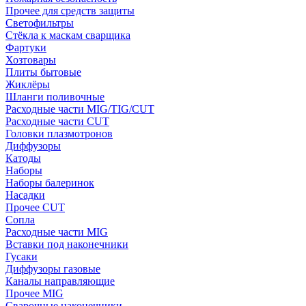
Прочее для средств защиты
Светофильтры
Стёкла к маскам сварщика
Фартуки
Хозтовары
Плиты бытовые
Жиклёры
Шланги поливочные
Расходные части MIG/TIG/CUT
Расходные части CUT
Головки плазмотронов
Диффузоры
Катоды
Наборы
Наборы балеринок
Насадки
Прочее CUT
Сопла
Расходные части MIG
Вставки под наконечники
Гусаки
Диффузоры газовые
Каналы направляющие
Прочее MIG
Сварочные наконечники