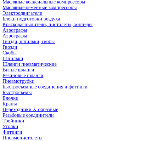
Масляные коаксиальные компрессоры
Масляные ременные компрессоры
Электродвигатели
Блоки подготовки воздуха
Краскораспылители, пистолеты, хопперы
Аэрографы
Аэрографы
Гвозди, шпильки, скобы
Гвозди
Скобы
Шпильки
Шланги пневматические
Витые шланги
Резиновые шланги
Пневмотрубки
Быстросъемные соединения и фитинги
Быстросъемы
Елочки
Краны
Переходники Х-образные
Резьбовые соединители
Тройники
Уголки
Фитинги
Пневмопистолеты