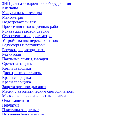
ЗИП для газосварочного оборудования
Клапаны
Кожухи на манометры
Манометры
Подогреватели газа
Прочее для газосварочных работ
Рукава для газовой сварки
Смесители газов, ротаметры
Устройства для перекачки газов
Редукторы и регуляторы
Регуляторы расхода газа
Редукторы
Паяльные лампы, насадки
Средства защиты
Краги сварщика
Диоптрические линзы
Краги сварщика
Краги сварщика
Защита органов дыхания
Маски с автоматическим светофильтром
Маски сварщика и защитные щитки
Очки защитные
Перчатки
Пластины защитные
Пожарная безопасность