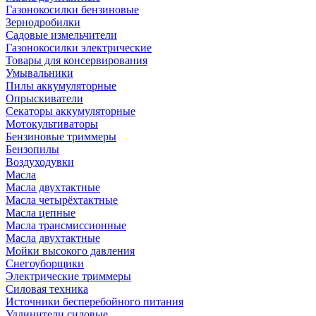
Газонокосилки бензиновые
Зернодробилки
Садовые измельчители
Газонокосилки электрические
Товары для консервирования
Умывальники
Пилы аккумуляторные
Опрыскиватели
Секаторы аккумуляторные
Мотокультиваторы
Бензиновые триммеры
Бензопилы
Воздуходувки
Масла
Масла двухтактные
Масла четырёхтактные
Масла цепные
Масла трансмиссионные
Масла двухтактные
Мойки высокого давления
Снегоуборщики
Электрические триммеры
Силовая техника
Источники бесперебойного питания
Удлинители силовые