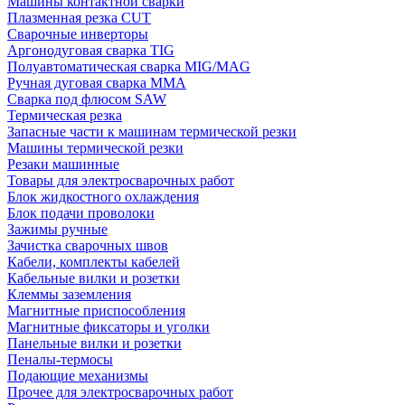
Машины контактной сварки
Плазменная резка CUT
Сварочные инверторы
Аргонодуговая сварка TIG
Полуавтоматическая сварка MIG/MAG
Ручная дуговая сварка MMA
Сварка под флюсом SAW
Термическая резка
Запасные части к машинам термической резки
Машины термической резки
Резаки машинные
Товары для электросварочных работ
Блок жидкостного охлаждения
Блок подачи проволоки
Зажимы ручные
Зачистка сварочных швов
Кабели, комплекты кабелей
Кабельные вилки и розетки
Клеммы заземления
Магнитные приспособления
Магнитные фиксаторы и уголки
Панельные вилки и розетки
Пеналы-термосы
Подающие механизмы
Прочее для электросварочных работ