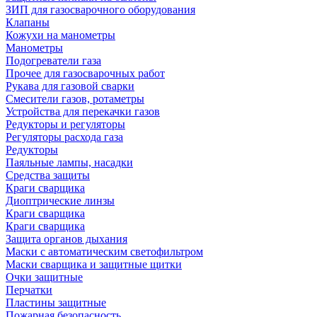
ЗИП для газосварочного оборудования
Клапаны
Кожухи на манометры
Манометры
Подогреватели газа
Прочее для газосварочных работ
Рукава для газовой сварки
Смесители газов, ротаметры
Устройства для перекачки газов
Редукторы и регуляторы
Регуляторы расхода газа
Редукторы
Паяльные лампы, насадки
Средства защиты
Краги сварщика
Диоптрические линзы
Краги сварщика
Краги сварщика
Защита органов дыхания
Маски с автоматическим светофильтром
Маски сварщика и защитные щитки
Очки защитные
Перчатки
Пластины защитные
Пожарная безопасность