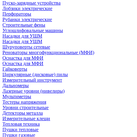
Пуско-зарядные устройства
Лобзики электрические
Перфораторы
Рубанки электрические
Строительные фены
Углошлифовальные машины
Насадки для УШМ
Насадки для УШМ
Шуруповерты сетевые
Реноваторы многофункциональные (МФИ)
Оснастка для МФИ
Оснастка для МФИ
Гайковерты
Циркулярные (дисковые) пилы
Измерительный инструмент
Дальномеры
Лазерные уровни (нивелиры)
Мультиметры
Тестеры напряжения
Уровни строительные
Детекторы металла
Измерительные клещи
Тепловая техника
Пушки тепловые
Пушки газовые