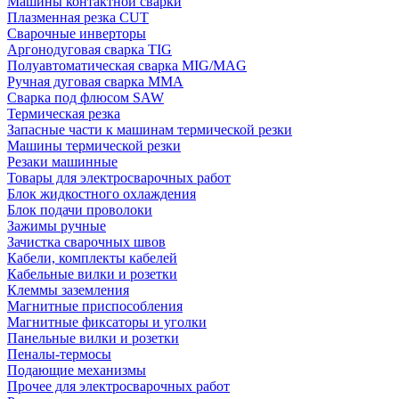
Машины контактной сварки
Плазменная резка CUT
Сварочные инверторы
Аргонодуговая сварка TIG
Полуавтоматическая сварка MIG/MAG
Ручная дуговая сварка MMA
Сварка под флюсом SAW
Термическая резка
Запасные части к машинам термической резки
Машины термической резки
Резаки машинные
Товары для электросварочных работ
Блок жидкостного охлаждения
Блок подачи проволоки
Зажимы ручные
Зачистка сварочных швов
Кабели, комплекты кабелей
Кабельные вилки и розетки
Клеммы заземления
Магнитные приспособления
Магнитные фиксаторы и уголки
Панельные вилки и розетки
Пеналы-термосы
Подающие механизмы
Прочее для электросварочных работ