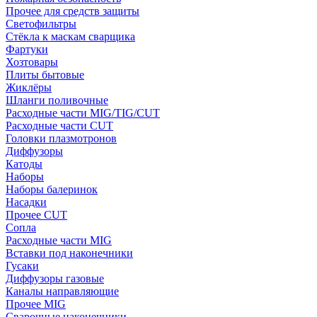
Прочее для средств защиты
Светофильтры
Стёкла к маскам сварщика
Фартуки
Хозтовары
Плиты бытовые
Жиклёры
Шланги поливочные
Расходные части MIG/TIG/CUT
Расходные части CUT
Головки плазмотронов
Диффузоры
Катоды
Наборы
Наборы балеринок
Насадки
Прочее CUT
Сопла
Расходные части MIG
Вставки под наконечники
Гусаки
Диффузоры газовые
Каналы направляющие
Прочее MIG
Сварочные наконечники