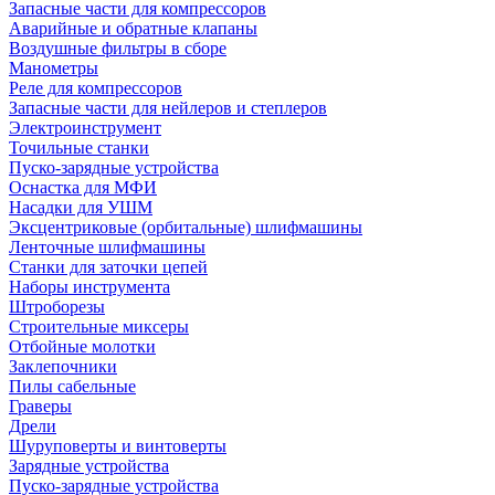
Запасные части для компрессоров
Аварийные и обратные клапаны
Воздушные фильтры в сборе
Манометры
Реле для компрессоров
Запасные части для нейлеров и степлеров
Электроинструмент
Точильные станки
Пуско-зарядные устройства
Оснастка для МФИ
Насадки для УШМ
Эксцентриковые (орбитальные) шлифмашины
Ленточные шлифмашины
Станки для заточки цепей
Наборы инструмента
Штроборезы
Строительные миксеры
Отбойные молотки
Заклепочники
Пилы сабельные
Граверы
Дрели
Шуруповерты и винтоверты
Зарядные устройства
Пуско-зарядные устройства