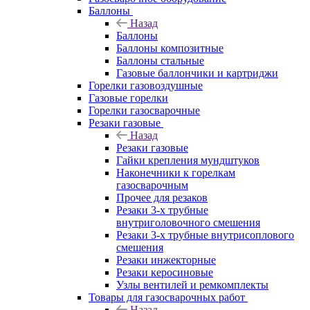
Баллоны
Назад
Баллоны
Баллоны композитные
Баллоны стальные
Газовые баллончики и картриджи
Горелки газовоздушные
Газовые горелки
Горелки газосварочные
Резаки газовые
Назад
Резаки газовые
Гайки крепления мундштуков
Наконечники к горелкам
газосварочным
Прочее для резаков
Резаки 3-х трубные
внутриголовочного смешения
Резаки 3-х трубные внутрисоплового
смешения
Резаки инжекторные
Резаки керосиновые
Узлы вентилей и ремкомплекты
Товары для газосварочных работ
Назад