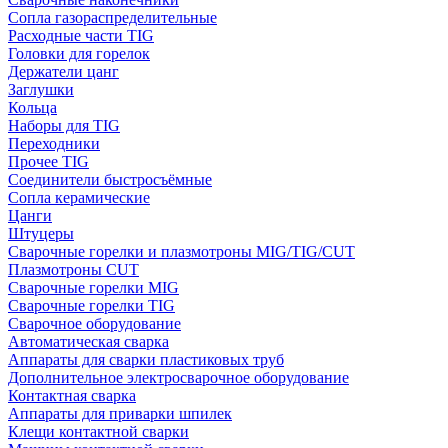
Сопла газораспределительные
Расходные части TIG
Головки для горелок
Держатели цанг
Заглушки
Кольца
Наборы для TIG
Переходники
Прочее TIG
Соединители быстросъёмные
Сопла керамические
Цанги
Штуцеры
Сварочные горелки и плазмотроны MIG/TIG/CUT
Плазмотроны CUT
Сварочные горелки MIG
Сварочные горелки TIG
Сварочное оборудование
Автоматическая сварка
Аппараты для сварки пластиковых труб
Дополнительное электросварочное оборудование
Контактная сварка
Аппараты для приварки шпилек
Клещи контактной сварки