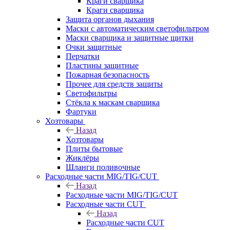
Краги сварщика
Краги сварщика
Защита органов дыхания
Маски с автоматическим светофильтром
Маски сварщика и защитные щитки
Очки защитные
Перчатки
Пластины защитные
Пожарная безопасность
Прочее для средств защиты
Светофильтры
Стёкла к маскам сварщика
Фартуки
Хозтовары
Назад
Хозтовары
Плиты бытовые
Жиклёры
Шланги поливочные
Расходные части MIG/TIG/CUT
Назад
Расходные части MIG/TIG/CUT
Расходные части CUT
Назад
Расходные части CUT