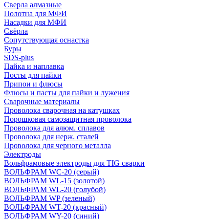
Сверла алмазные
Полотна для МФИ
Насадки для МФИ
Свёрла
Сопутствующая оснастка
Буры
SDS-plus
Пайка и наплавка
Посты для пайки
Припои и флюсы
Флюсы и пасты для пайки и лужения
Сварочные материалы
Проволока сварочная на катушках
Порошковая самозащитная проволока
Проволока для алюм. сплавов
Проволока для нерж. сталей
Проволока для черного металла
Электроды
Вольфрамовые электроды для TIG сварки
ВОЛЬФРАМ WC-20 (серый)
ВОЛЬФРАМ WL-15 (золотой)
ВОЛЬФРАМ WL-20 (голубой)
ВОЛЬФРАМ WP (зеленый)
ВОЛЬФРАМ WT-20 (красный)
ВОЛЬФРАМ WY-20 (синий)