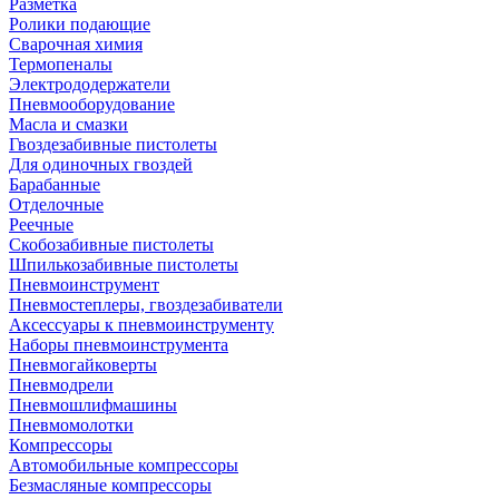
Разметка
Ролики подающие
Сварочная химия
Термопеналы
Электрододержатели
Пневмооборудование
Масла и смазки
Гвоздезабивные пистолеты
Для одиночных гвоздей
Барабанные
Отделочные
Реечные
Скобозабивные пистолеты
Шпилькозабивные пистолеты
Пневмоинструмент
Пневмостеплеры, гвоздезабиватели
Аксессуары к пневмоинструменту
Наборы пневмоинструмента
Пневмогайковерты
Пневмодрели
Пневмошлифмашины
Пневмомолотки
Компрессоры
Автомобильные компрессоры
Безмасляные компрессоры