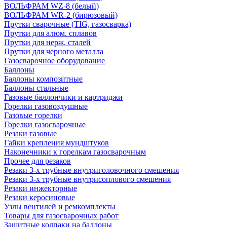
ВОЛЬФРАМ WZ-8 (белый)
ВОЛЬФРАМ WR-2 (бирюзовый)
Прутки сварочные (TIG, газосварка)
Прутки для алюм. сплавов
Прутки для нерж. сталей
Прутки для черного металла
Газосварочное оборудование
Баллоны
Баллоны композитные
Баллоны стальные
Газовые баллончики и картриджи
Горелки газовоздушные
Газовые горелки
Горелки газосварочные
Резаки газовые
Гайки крепления мундштуков
Наконечники к горелкам газосварочным
Прочее для резаков
Резаки 3-х трубные внутриголовочного смешения
Резаки 3-х трубные внутрисоплового смешения
Резаки инжекторные
Резаки керосиновые
Узлы вентилей и ремкомплекты
Товары для газосварочных работ
Защитные колпаки на баллоны