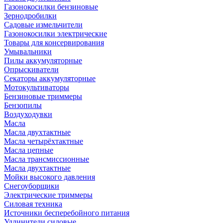
Газонокосилки бензиновые
Зернодробилки
Садовые измельчители
Газонокосилки электрические
Товары для консервирования
Умывальники
Пилы аккумуляторные
Опрыскиватели
Секаторы аккумуляторные
Мотокультиваторы
Бензиновые триммеры
Бензопилы
Воздуходувки
Масла
Масла двухтактные
Масла четырёхтактные
Масла цепные
Масла трансмиссионные
Масла двухтактные
Мойки высокого давления
Снегоуборщики
Электрические триммеры
Силовая техника
Источники бесперебойного питания
Удлинители силовые