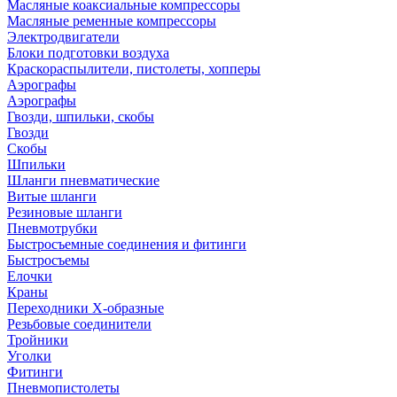
Масляные коаксиальные компрессоры
Масляные ременные компрессоры
Электродвигатели
Блоки подготовки воздуха
Краскораспылители, пистолеты, хопперы
Аэрографы
Аэрографы
Гвозди, шпильки, скобы
Гвозди
Скобы
Шпильки
Шланги пневматические
Витые шланги
Резиновые шланги
Пневмотрубки
Быстросъемные соединения и фитинги
Быстросъемы
Елочки
Краны
Переходники Х-образные
Резьбовые соединители
Тройники
Уголки
Фитинги
Пневмопистолеты