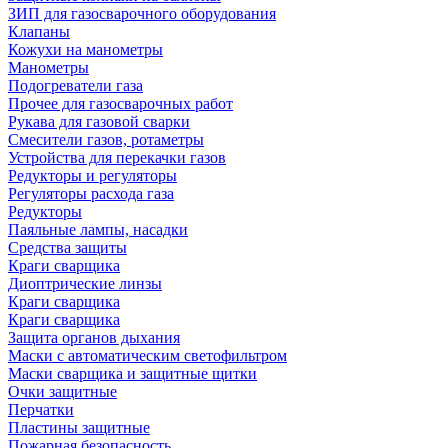
ЗИП для газосварочного оборудования
Клапаны
Кожухи на манометры
Манометры
Подогреватели газа
Прочее для газосварочных работ
Рукава для газовой сварки
Смесители газов, ротаметры
Устройства для перекачки газов
Редукторы и регуляторы
Регуляторы расхода газа
Редукторы
Паяльные лампы, насадки
Средства защиты
Краги сварщика
Диоптрические линзы
Краги сварщика
Краги сварщика
Защита органов дыхания
Маски с автоматическим светофильтром
Маски сварщика и защитные щитки
Очки защитные
Перчатки
Пластины защитные
Пожарная безопасность