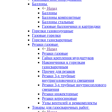
Баллоны
Назад
Баллоны
Баллоны композитные
Баллоны стальные
Газовые баллончики и картриджи
Горелки газовоздушные
Газовые горелки
Горелки газосварочные
Резаки газовые
Назад
Резаки газовые
Гайки крепления мундштуков
Наконечники к горелкам
газосварочным
Прочее для резаков
Резаки 3-х трубные
внутриголовочного смешения
Резаки 3-х трубные внутрисоплового
смешения
Резаки инжекторные
Резаки керосиновые
Узлы вентилей и ремкомплекты
Товары для газосварочных работ
Назад