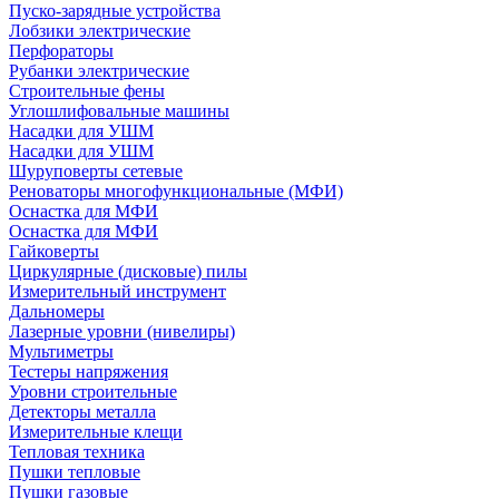
Пуско-зарядные устройства
Лобзики электрические
Перфораторы
Рубанки электрические
Строительные фены
Углошлифовальные машины
Насадки для УШМ
Насадки для УШМ
Шуруповерты сетевые
Реноваторы многофункциональные (МФИ)
Оснастка для МФИ
Оснастка для МФИ
Гайковерты
Циркулярные (дисковые) пилы
Измерительный инструмент
Дальномеры
Лазерные уровни (нивелиры)
Мультиметры
Тестеры напряжения
Уровни строительные
Детекторы металла
Измерительные клещи
Тепловая техника
Пушки тепловые
Пушки газовые