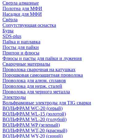
Сверла алмазные
Полотна для МФИ
Насадки для МФИ
Свёрла
Сопутствующая оснастка
Буры
SDS-plus
Пайка и наплавка
Посты для пайки
Припои и флюсы
Флюсы и пасты для пайки и лужения
Сварочные материалы
Проволока сварочная на катушках
Порошковая самозащитная проволока
Проволока для алюм. сплавов
Проволока для нерж. сталей
Проволока для черного металла
Электроды
Вольфрамовые электроды для TIG сварки
ВОЛЬФРАМ WC-20 (серый)
ВОЛЬФРАМ WL-15 (золотой)
ВОЛЬФРАМ WL-20 (голубой)
ВОЛЬФРАМ WP (зеленый)
ВОЛЬФРАМ WT-20 (красный)
ВОЛЬФРАМ WY-20 (синий)