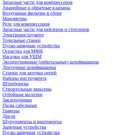
Запасные части для компрессоров
Аварийные и обратные клапаны
Воздушные фильтры в сборе
Манометры
Реле для компрессоров
Запасные части для нейлеров и степлеров
Электроинструмент
Точильные станки
Пуско-зарядные устройства
Оснастка для МФИ
Насадки для УШМ
Эксцентриковые (орбитальные) шлифмашины
Ленточные шлифмашины
Станки для заточки цепей
Наборы инструмента
Штроборезы
Строительные миксеры
Отбойные молотки
Заклепочники
Пилы сабельные
Граверы
Дрели
Шуруповерты и винтоверты
Зарядные устройства
Пуско-зарядные устройства