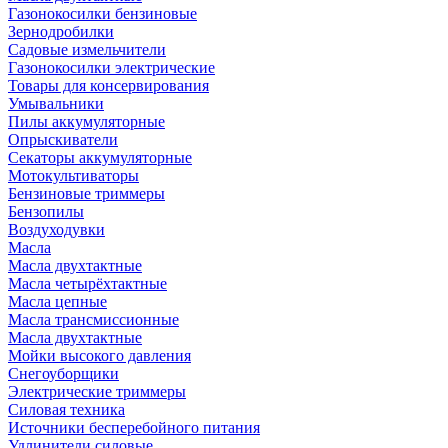
Газонокосилки бензиновые
Зернодробилки
Садовые измельчители
Газонокосилки электрические
Товары для консервирования
Умывальники
Пилы аккумуляторные
Опрыскиватели
Секаторы аккумуляторные
Мотокультиваторы
Бензиновые триммеры
Бензопилы
Воздуходувки
Масла
Масла двухтактные
Масла четырёхтактные
Масла цепные
Масла трансмиссионные
Масла двухтактные
Мойки высокого давления
Снегоуборщики
Электрические триммеры
Силовая техника
Источники бесперебойного питания
Удлинители силовые