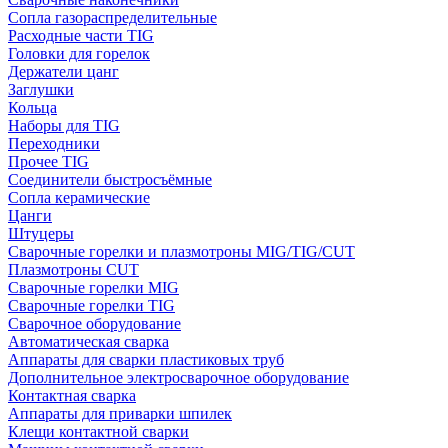
Сопла газораспределительные
Расходные части TIG
Головки для горелок
Держатели цанг
Заглушки
Кольца
Наборы для TIG
Переходники
Прочее TIG
Соединители быстросъёмные
Сопла керамические
Цанги
Штуцеры
Сварочные горелки и плазмотроны MIG/TIG/CUT
Плазмотроны CUT
Сварочные горелки MIG
Сварочные горелки TIG
Сварочное оборудование
Автоматическая сварка
Аппараты для сварки пластиковых труб
Дополнительное электросварочное оборудование
Контактная сварка
Аппараты для приварки шпилек
Клещи контактной сварки