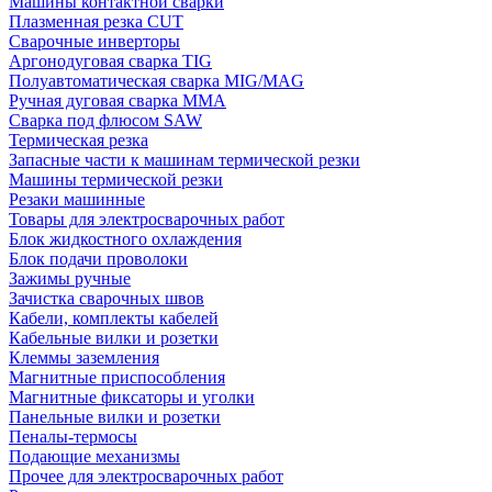
Машины контактной сварки
Плазменная резка CUT
Сварочные инверторы
Аргонодуговая сварка TIG
Полуавтоматическая сварка MIG/MAG
Ручная дуговая сварка MMA
Сварка под флюсом SAW
Термическая резка
Запасные части к машинам термической резки
Машины термической резки
Резаки машинные
Товары для электросварочных работ
Блок жидкостного охлаждения
Блок подачи проволоки
Зажимы ручные
Зачистка сварочных швов
Кабели, комплекты кабелей
Кабельные вилки и розетки
Клеммы заземления
Магнитные приспособления
Магнитные фиксаторы и уголки
Панельные вилки и розетки
Пеналы-термосы
Подающие механизмы
Прочее для электросварочных работ