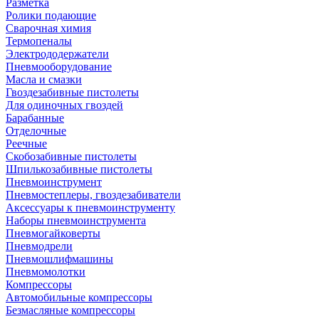
Разметка
Ролики подающие
Сварочная химия
Термопеналы
Электрододержатели
Пневмооборудование
Масла и смазки
Гвоздезабивные пистолеты
Для одиночных гвоздей
Барабанные
Отделочные
Реечные
Скобозабивные пистолеты
Шпилькозабивные пистолеты
Пневмоинструмент
Пневмостеплеры, гвоздезабиватели
Аксессуары к пневмоинструменту
Наборы пневмоинструмента
Пневмогайковерты
Пневмодрели
Пневмошлифмашины
Пневмомолотки
Компрессоры
Автомобильные компрессоры
Безмасляные компрессоры