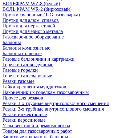
ВОЛЬФРАМ WZ-8 (белый)
ВОЛЬФРАМ WR-2 (бирюзовый)
Прутки сварочные (TIG, газосварка)
Прутки для алюм. сплавов
Прутки для нерж. сталей
Прутки для черного металла
Газосварочное оборудование
Баллоны
Баллоны композитные
Баллоны стальные
Газовые баллончики и картриджи
Горелки газовоздушные
Газовые горелки
Горелки газосварочные
Резаки газовые
Гайки крепления мундштуков
Наконечники к горелкам газосварочным
Прочее для резаков
Резаки 3-х трубные внутриголовочного смешения
Резаки 3-х трубные внутрисоплового смешения
Резаки инжекторные
Резаки керосиновые
Узлы вентилей и ремкомплекты
Товары для газосварочных работ
Защитные колпаки на баллоны