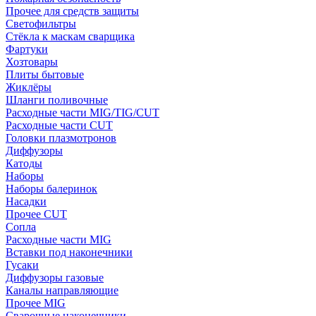
Прочее для средств защиты
Светофильтры
Стёкла к маскам сварщика
Фартуки
Хозтовары
Плиты бытовые
Жиклёры
Шланги поливочные
Расходные части MIG/TIG/CUT
Расходные части CUT
Головки плазмотронов
Диффузоры
Катоды
Наборы
Наборы балеринок
Насадки
Прочее CUT
Сопла
Расходные части MIG
Вставки под наконечники
Гусаки
Диффузоры газовые
Каналы направляющие
Прочее MIG
Сварочные наконечники