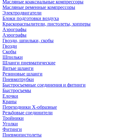
Масляные коаксиальные компрессоры
Масляные ременные компрессоры
Электродвигатели
Блоки подготовки воздуха
Краскораспылители, пистолеты, хопперы
Аэрографы
Аэрографы
Гвозди, шпильки, скобы
Гвозди
Скобы
Шпильки
Шланги пневматические
Витые шланги
Резиновые шланги
Пневмотрубки
Быстросъемные соединения и фитинги
Быстросъемы
Елочки
Краны
Переходники Х-образные
Резьбовые соединители
Тройники
Уголки
Фитинги
Пневмопистолеты