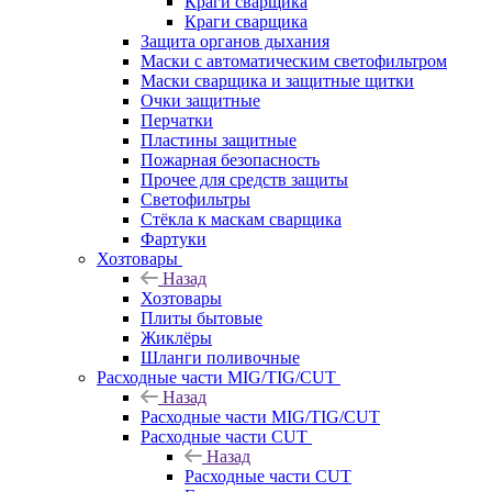
Краги сварщика
Краги сварщика
Защита органов дыхания
Маски с автоматическим светофильтром
Маски сварщика и защитные щитки
Очки защитные
Перчатки
Пластины защитные
Пожарная безопасность
Прочее для средств защиты
Светофильтры
Стёкла к маскам сварщика
Фартуки
Хозтовары
Назад
Хозтовары
Плиты бытовые
Жиклёры
Шланги поливочные
Расходные части MIG/TIG/CUT
Назад
Расходные части MIG/TIG/CUT
Расходные части CUT
Назад
Расходные части CUT