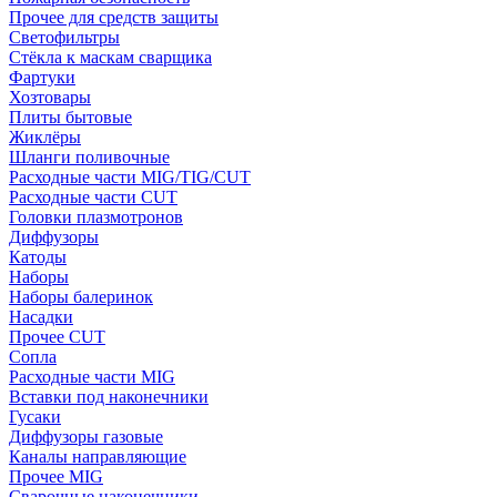
Прочее для средств защиты
Светофильтры
Стёкла к маскам сварщика
Фартуки
Хозтовары
Плиты бытовые
Жиклёры
Шланги поливочные
Расходные части MIG/TIG/CUT
Расходные части CUT
Головки плазмотронов
Диффузоры
Катоды
Наборы
Наборы балеринок
Насадки
Прочее CUT
Сопла
Расходные части MIG
Вставки под наконечники
Гусаки
Диффузоры газовые
Каналы направляющие
Прочее MIG
Сварочные наконечники