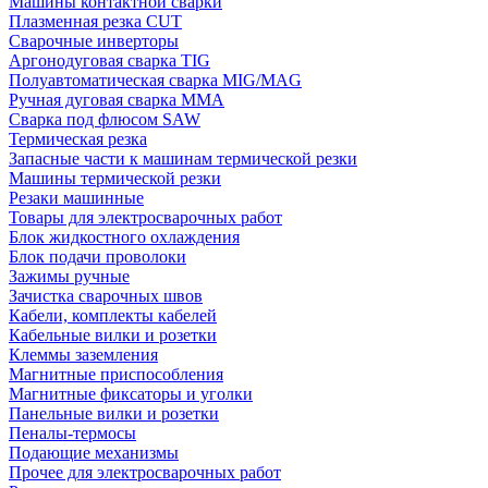
Машины контактной сварки
Плазменная резка CUT
Сварочные инверторы
Аргонодуговая сварка TIG
Полуавтоматическая сварка MIG/MAG
Ручная дуговая сварка MMA
Сварка под флюсом SAW
Термическая резка
Запасные части к машинам термической резки
Машины термической резки
Резаки машинные
Товары для электросварочных работ
Блок жидкостного охлаждения
Блок подачи проволоки
Зажимы ручные
Зачистка сварочных швов
Кабели, комплекты кабелей
Кабельные вилки и розетки
Клеммы заземления
Магнитные приспособления
Магнитные фиксаторы и уголки
Панельные вилки и розетки
Пеналы-термосы
Подающие механизмы
Прочее для электросварочных работ