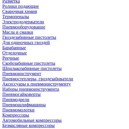
Разметка
Ролики подающие
Сварочная химия
Термопеналы
Электрододержатели
Пневмооборудование
Масла и смазки
Гвоздезабивные пистолеты
Для одиночных гвоздей
Барабанные
Отделочные
Реечные
Скобозабивные пистолеты
Шпилькозабивные пистолеты
Пневмоинструмент
Пневмостеплеры, гвоздезабиватели
Аксессуары к пневмоинструменту
Наборы пневмоинструмента
Пневмогайковерты
Пневмодрели
Пневмошлифмашины
Пневмомолотки
Компрессоры
Автомобильные компрессоры
Безмасляные компрессоры