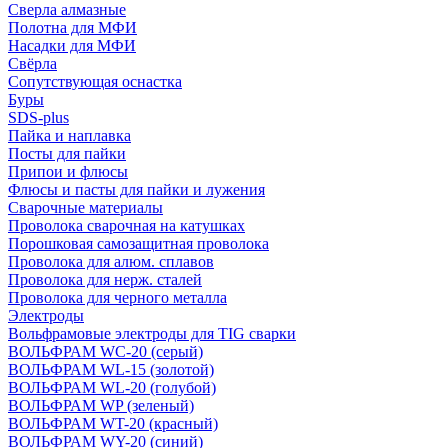
Сверла алмазные
Полотна для МФИ
Насадки для МФИ
Свёрла
Сопутствующая оснастка
Буры
SDS-plus
Пайка и наплавка
Посты для пайки
Припои и флюсы
Флюсы и пасты для пайки и лужения
Сварочные материалы
Проволока сварочная на катушках
Порошковая самозащитная проволока
Проволока для алюм. сплавов
Проволока для нерж. сталей
Проволока для черного металла
Электроды
Вольфрамовые электроды для TIG сварки
ВОЛЬФРАМ WC-20 (серый)
ВОЛЬФРАМ WL-15 (золотой)
ВОЛЬФРАМ WL-20 (голубой)
ВОЛЬФРАМ WP (зеленый)
ВОЛЬФРАМ WT-20 (красный)
ВОЛЬФРАМ WY-20 (синий)