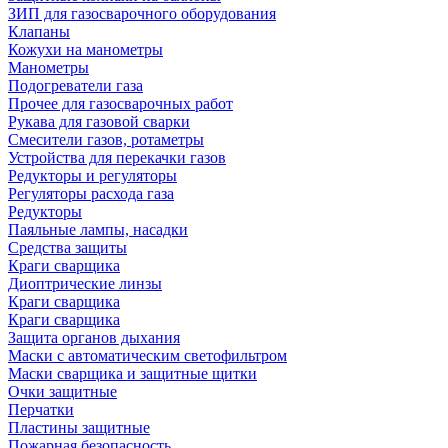
ЗИП для газосварочного оборудования
Клапаны
Кожухи на манометры
Манометры
Подогреватели газа
Прочее для газосварочных работ
Рукава для газовой сварки
Смесители газов, ротаметры
Устройства для перекачки газов
Редукторы и регуляторы
Регуляторы расхода газа
Редукторы
Паяльные лампы, насадки
Средства защиты
Краги сварщика
Диоптрические линзы
Краги сварщика
Краги сварщика
Защита органов дыхания
Маски с автоматическим светофильтром
Маски сварщика и защитные щитки
Очки защитные
Перчатки
Пластины защитные
Пожарная безопасность