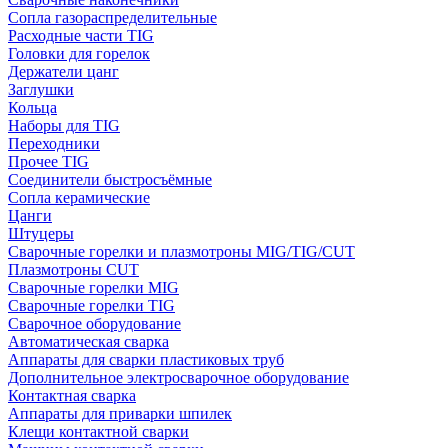
Сопла газораспределительные
Расходные части TIG
Головки для горелок
Держатели цанг
Заглушки
Кольца
Наборы для TIG
Переходники
Прочее TIG
Соединители быстросъёмные
Сопла керамические
Цанги
Штуцеры
Сварочные горелки и плазмотроны MIG/TIG/CUT
Плазмотроны CUT
Сварочные горелки MIG
Сварочные горелки TIG
Сварочное оборудование
Автоматическая сварка
Аппараты для сварки пластиковых труб
Дополнительное электросварочное оборудование
Контактная сварка
Аппараты для приварки шпилек
Клещи контактной сварки