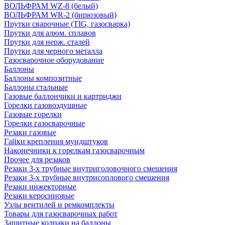
ВОЛЬФРАМ WZ-8 (белый)
ВОЛЬФРАМ WR-2 (бирюзовый)
Прутки сварочные (TIG, газосварка)
Прутки для алюм. сплавов
Прутки для нерж. сталей
Прутки для черного металла
Газосварочное оборудование
Баллоны
Баллоны композитные
Баллоны стальные
Газовые баллончики и картриджи
Горелки газовоздушные
Газовые горелки
Горелки газосварочные
Резаки газовые
Гайки крепления мундштуков
Наконечники к горелкам газосварочным
Прочее для резаков
Резаки 3-х трубные внутриголовочного смешения
Резаки 3-х трубные внутрисоплового смешения
Резаки инжекторные
Резаки керосиновые
Узлы вентилей и ремкомплекты
Товары для газосварочных работ
Защитные колпаки на баллоны