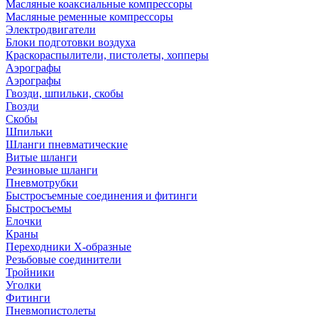
Масляные коаксиальные компрессоры
Масляные ременные компрессоры
Электродвигатели
Блоки подготовки воздуха
Краскораспылители, пистолеты, хопперы
Аэрографы
Аэрографы
Гвозди, шпильки, скобы
Гвозди
Скобы
Шпильки
Шланги пневматические
Витые шланги
Резиновые шланги
Пневмотрубки
Быстросъемные соединения и фитинги
Быстросъемы
Елочки
Краны
Переходники Х-образные
Резьбовые соединители
Тройники
Уголки
Фитинги
Пневмопистолеты