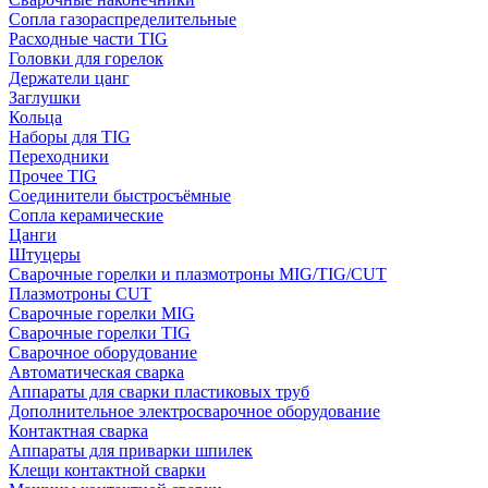
Сопла газораспределительные
Расходные части TIG
Головки для горелок
Держатели цанг
Заглушки
Кольца
Наборы для TIG
Переходники
Прочее TIG
Соединители быстросъёмные
Сопла керамические
Цанги
Штуцеры
Сварочные горелки и плазмотроны MIG/TIG/CUT
Плазмотроны CUT
Сварочные горелки MIG
Сварочные горелки TIG
Сварочное оборудование
Автоматическая сварка
Аппараты для сварки пластиковых труб
Дополнительное электросварочное оборудование
Контактная сварка
Аппараты для приварки шпилек
Клещи контактной сварки