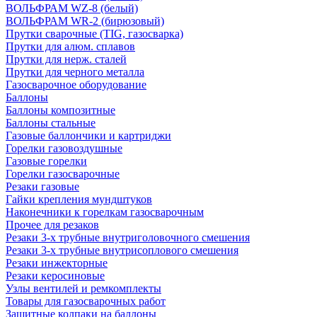
ВОЛЬФРАМ WZ-8 (белый)
ВОЛЬФРАМ WR-2 (бирюзовый)
Прутки сварочные (TIG, газосварка)
Прутки для алюм. сплавов
Прутки для нерж. сталей
Прутки для черного металла
Газосварочное оборудование
Баллоны
Баллоны композитные
Баллоны стальные
Газовые баллончики и картриджи
Горелки газовоздушные
Газовые горелки
Горелки газосварочные
Резаки газовые
Гайки крепления мундштуков
Наконечники к горелкам газосварочным
Прочее для резаков
Резаки 3-х трубные внутриголовочного смешения
Резаки 3-х трубные внутрисоплового смешения
Резаки инжекторные
Резаки керосиновые
Узлы вентилей и ремкомплекты
Товары для газосварочных работ
Защитные колпаки на баллоны