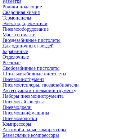
Разметка
Ролики подающие
Сварочная химия
Термопеналы
Электрододержатели
Пневмооборудование
Масла и смазки
Гвоздезабивные пистолеты
Для одиночных гвоздей
Барабанные
Отделочные
Реечные
Скобозабивные пистолеты
Шпилькозабивные пистолеты
Пневмоинструмент
Пневмостеплеры, гвоздезабиватели
Аксессуары к пневмоинструменту
Наборы пневмоинструмента
Пневмогайковерты
Пневмодрели
Пневмошлифмашины
Пневмомолотки
Компрессоры
Автомобильные компрессоры
Безмасляные компрессоры