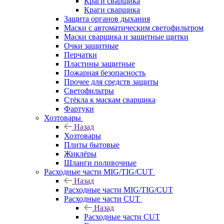
Краги сварщика
Краги сварщика
Защита органов дыхания
Маски с автоматическим светофильтром
Маски сварщика и защитные щитки
Очки защитные
Перчатки
Пластины защитные
Пожарная безопасность
Прочее для средств защиты
Светофильтры
Стёкла к маскам сварщика
Фартуки
Хозтовары
Назад
Хозтовары
Плиты бытовые
Жиклёры
Шланги поливочные
Расходные части MIG/TIG/CUT
Назад
Расходные части MIG/TIG/CUT
Расходные части CUT
Назад
Расходные части CUT