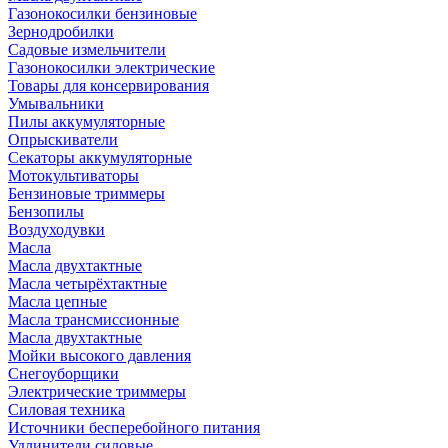
Газонокосилки бензиновые
Зернодробилки
Садовые измельчители
Газонокосилки электрические
Товары для консервирования
Умывальники
Пилы аккумуляторные
Опрыскиватели
Секаторы аккумуляторные
Мотокультиваторы
Бензиновые триммеры
Бензопилы
Воздуходувки
Масла
Масла двухтактные
Масла четырёхтактные
Масла цепные
Масла трансмиссионные
Масла двухтактные
Мойки высокого давления
Снегоуборщики
Электрические триммеры
Силовая техника
Источники бесперебойного питания
Удлинители силовые