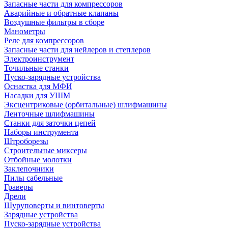
Запасные части для компрессоров
Аварийные и обратные клапаны
Воздушные фильтры в сборе
Манометры
Реле для компрессоров
Запасные части для нейлеров и степлеров
Электроинструмент
Точильные станки
Пуско-зарядные устройства
Оснастка для МФИ
Насадки для УШМ
Эксцентриковые (орбитальные) шлифмашины
Ленточные шлифмашины
Станки для заточки цепей
Наборы инструмента
Штроборезы
Строительные миксеры
Отбойные молотки
Заклепочники
Пилы сабельные
Граверы
Дрели
Шуруповерты и винтоверты
Зарядные устройства
Пуско-зарядные устройства