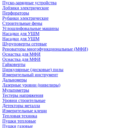
Пуско-зарядные устройства
Лобзики электрические
Перфораторы
Рубанки электрические
Строительные фены
Углошлифовальные машины
Насадки для УШМ
Насадки для УШМ
Шуруповерты сетевые
Реноваторы многофункциональные (МФИ)
Оснастка для МФИ
Оснастка для МФИ
Гайковерты
Циркулярные (дисковые) пилы
Измерительный инструмент
Дальномеры
Лазерные уровни (нивелиры)
Мультиметры
Тестеры напряжения
Уровни строительные
Детекторы металла
Измерительные клещи
Тепловая техника
Пушки тепловые
Пушки газовые