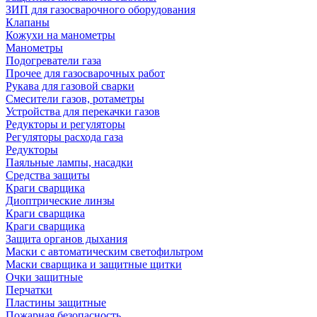
ЗИП для газосварочного оборудования
Клапаны
Кожухи на манометры
Манометры
Подогреватели газа
Прочее для газосварочных работ
Рукава для газовой сварки
Смесители газов, ротаметры
Устройства для перекачки газов
Редукторы и регуляторы
Регуляторы расхода газа
Редукторы
Паяльные лампы, насадки
Средства защиты
Краги сварщика
Диоптрические линзы
Краги сварщика
Краги сварщика
Защита органов дыхания
Маски с автоматическим светофильтром
Маски сварщика и защитные щитки
Очки защитные
Перчатки
Пластины защитные
Пожарная безопасность