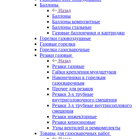
Баллоны
Назад
Баллоны
Баллоны композитные
Баллоны стальные
Газовые баллончики и картриджи
Горелки газовоздушные
Газовые горелки
Горелки газосварочные
Резаки газовые
Назад
Резаки газовые
Гайки крепления мундштуков
Наконечники к горелкам
газосварочным
Прочее для резаков
Резаки 3-х трубные
внутриголовочного смешения
Резаки 3-х трубные внутрисоплового
смешения
Резаки инжекторные
Резаки керосиновые
Узлы вентилей и ремкомплекты
Товары для газосварочных работ
Назад