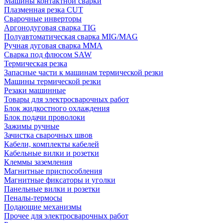
Машины контактной сварки
Плазменная резка CUT
Сварочные инверторы
Аргонодуговая сварка TIG
Полуавтоматическая сварка MIG/MAG
Ручная дуговая сварка MMA
Сварка под флюсом SAW
Термическая резка
Запасные части к машинам термической резки
Машины термической резки
Резаки машинные
Товары для электросварочных работ
Блок жидкостного охлаждения
Блок подачи проволоки
Зажимы ручные
Зачистка сварочных швов
Кабели, комплекты кабелей
Кабельные вилки и розетки
Клеммы заземления
Магнитные приспособления
Магнитные фиксаторы и уголки
Панельные вилки и розетки
Пеналы-термосы
Подающие механизмы
Прочее для электросварочных работ