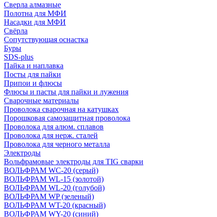
Сверла алмазные
Полотна для МФИ
Насадки для МФИ
Свёрла
Сопутствующая оснастка
Буры
SDS-plus
Пайка и наплавка
Посты для пайки
Припои и флюсы
Флюсы и пасты для пайки и лужения
Сварочные материалы
Проволока сварочная на катушках
Порошковая самозащитная проволока
Проволока для алюм. сплавов
Проволока для нерж. сталей
Проволока для черного металла
Электроды
Вольфрамовые электроды для TIG сварки
ВОЛЬФРАМ WC-20 (серый)
ВОЛЬФРАМ WL-15 (золотой)
ВОЛЬФРАМ WL-20 (голубой)
ВОЛЬФРАМ WP (зеленый)
ВОЛЬФРАМ WT-20 (красный)
ВОЛЬФРАМ WY-20 (синий)