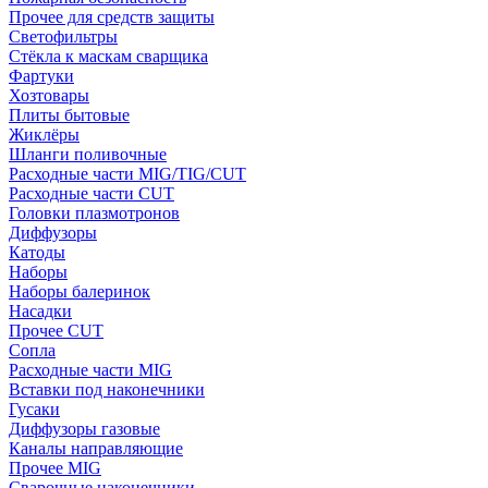
Прочее для средств защиты
Светофильтры
Стёкла к маскам сварщика
Фартуки
Хозтовары
Плиты бытовые
Жиклёры
Шланги поливочные
Расходные части MIG/TIG/CUT
Расходные части CUT
Головки плазмотронов
Диффузоры
Катоды
Наборы
Наборы балеринок
Насадки
Прочее CUT
Сопла
Расходные части MIG
Вставки под наконечники
Гусаки
Диффузоры газовые
Каналы направляющие
Прочее MIG
Сварочные наконечники