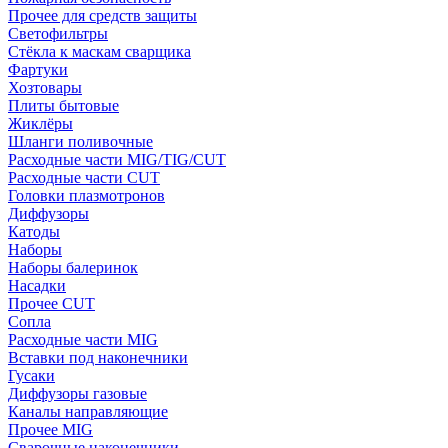
Прочее для средств защиты
Светофильтры
Стёкла к маскам сварщика
Фартуки
Хозтовары
Плиты бытовые
Жиклёры
Шланги поливочные
Расходные части MIG/TIG/CUT
Расходные части CUT
Головки плазмотронов
Диффузоры
Катоды
Наборы
Наборы балеринок
Насадки
Прочее CUT
Сопла
Расходные части MIG
Вставки под наконечники
Гусаки
Диффузоры газовые
Каналы направляющие
Прочее MIG
Сварочные наконечники