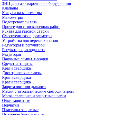
ЗИП для газосварочного оборудования
Клапаны
Кожухи на манометры
Манометры
Подогреватели газа
Прочее для газосварочных работ
Рукава для газовой сварки
Смесители газов, ротаметры
Устройства для перекачки газов
Редукторы и регуляторы
Регуляторы расхода газа
Редукторы
Паяльные лампы, насадки
Средства защиты
Краги сварщика
Диоптрические линзы
Краги сварщика
Краги сварщика
Защита органов дыхания
Маски с автоматическим светофильтром
Маски сварщика и защитные щитки
Очки защитные
Перчатки
Пластины защитные
Пожарная безопасность