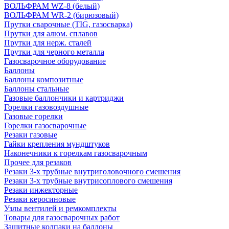
ВОЛЬФРАМ WZ-8 (белый)
ВОЛЬФРАМ WR-2 (бирюзовый)
Прутки сварочные (TIG, газосварка)
Прутки для алюм. сплавов
Прутки для нерж. сталей
Прутки для черного металла
Газосварочное оборудование
Баллоны
Баллоны композитные
Баллоны стальные
Газовые баллончики и картриджи
Горелки газовоздушные
Газовые горелки
Горелки газосварочные
Резаки газовые
Гайки крепления мундштуков
Наконечники к горелкам газосварочным
Прочее для резаков
Резаки 3-х трубные внутриголовочного смешения
Резаки 3-х трубные внутрисоплового смешения
Резаки инжекторные
Резаки керосиновые
Узлы вентилей и ремкомплекты
Товары для газосварочных работ
Защитные колпаки на баллоны