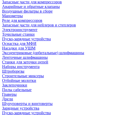
Запасные части для компрессоров
Аварийные и обратные клапаны
Воздушные фильтры в сборе
Манометры
Реле для компрессоров
Запасные части для нейлеров и степлеров
Электроинструмент
Точильные станки
Пуско-зарядные устройства
Оснастка для МФИ
Насадки для УШМ
Эксцентриковые (орбитальные) шлифмашины
Ленточные шлифмашины
Станки для заточки цепей
Наборы инструмента
Штроборезы
Строительные миксеры
Отбойные молотки
Заклепочники
Пилы сабельные
Граверы
Дрели
Шуруповерты и винтоверты
Зарядные устройства
Пуско-зарядные устройства