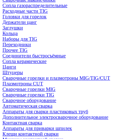
Сопла газораспределительные
Расходные части TIG
Головки для горелок
Держатели цанг
Заглушки
Кольца
Наборы для TIG
Переходники
Прочее TIG
Соединители быстросъёмные
Сопла керамические
Цанги
Штуцеры
Сварочные горелки и плазмотроны MIG/TIG/CUT
Плазмотроны CUT
Сварочные горелки MIG
Сварочные горелки TIG
Сварочное оборудование
Автоматическая сварка
Аппараты для сварки пластиковых труб
Дополнительное электросварочное оборудование
Контактная сварка
Аппараты для приварки шпилек
Клещи контактной сварки