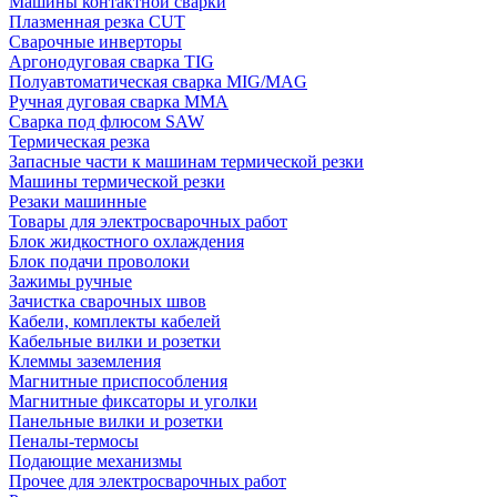
Машины контактной сварки
Плазменная резка CUT
Сварочные инверторы
Аргонодуговая сварка TIG
Полуавтоматическая сварка MIG/MAG
Ручная дуговая сварка MMA
Сварка под флюсом SAW
Термическая резка
Запасные части к машинам термической резки
Машины термической резки
Резаки машинные
Товары для электросварочных работ
Блок жидкостного охлаждения
Блок подачи проволоки
Зажимы ручные
Зачистка сварочных швов
Кабели, комплекты кабелей
Кабельные вилки и розетки
Клеммы заземления
Магнитные приспособления
Магнитные фиксаторы и уголки
Панельные вилки и розетки
Пеналы-термосы
Подающие механизмы
Прочее для электросварочных работ