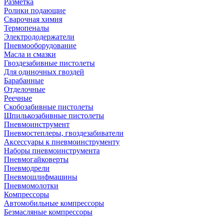
Разметка
Ролики подающие
Сварочная химия
Термопеналы
Электрододержатели
Пневмооборудование
Масла и смазки
Гвоздезабивные пистолеты
Для одиночных гвоздей
Барабанные
Отделочные
Реечные
Скобозабивные пистолеты
Шпилькозабивные пистолеты
Пневмоинструмент
Пневмостеплеры, гвоздезабиватели
Аксессуары к пневмоинструменту
Наборы пневмоинструмента
Пневмогайковерты
Пневмодрели
Пневмошлифмашины
Пневмомолотки
Компрессоры
Автомобильные компрессоры
Безмасляные компрессоры