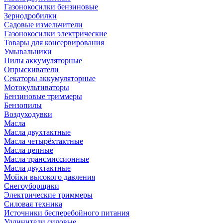
Газонокосилки бензиновые
Зернодробилки
Садовые измельчители
Газонокосилки электрические
Товары для консервирования
Умывальники
Пилы аккумуляторные
Опрыскиватели
Секаторы аккумуляторные
Мотокультиваторы
Бензиновые триммеры
Бензопилы
Воздуходувки
Масла
Масла двухтактные
Масла четырёхтактные
Масла цепные
Масла трансмиссионные
Масла двухтактные
Мойки высокого давления
Снегоуборщики
Электрические триммеры
Силовая техника
Источники бесперебойного питания
Удлинители силовые