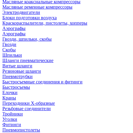
Масляные коаксиальные компрессоры
Масляные ременные компрессоры
Электродвигатели
Блоки подготовки воздуха
Краскораспылители, пистолеты, хопперы
Аэрографы
Аэрографы
Гвозди, шпильки, скобы
Гвозди
Скобы
Шпильки
Шланги пневматические
Витые шланги
Резиновые шланги
Пневмотрубки
Быстросъемные соединения и фитинги
Быстросъемы
Елочки
Краны
Переходники Х-образные
Резьбовые соединители
Тройники
Уголки
Фитинги
Пневмопистолеты