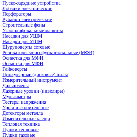
Пуско-зарядные устройства
Лобзики электрические
Перфораторы
Рубанки электрические
Строительные фены
Углошлифовальные машины
Насадки для УШМ
Насадки для УШМ
Шуруповерты сетевые
Реноваторы многофункциональные (МФИ)
Оснастка для МФИ
Оснастка для МФИ
Гайковерты
Циркулярные (дисковые) пилы
Измерительный инструмент
Дальномеры
Лазерные уровни (нивелиры)
Мультиметры
Тестеры напряжения
Уровни строительные
Детекторы металла
Измерительные клещи
Тепловая техника
Пушки тепловые
Пушки газовые