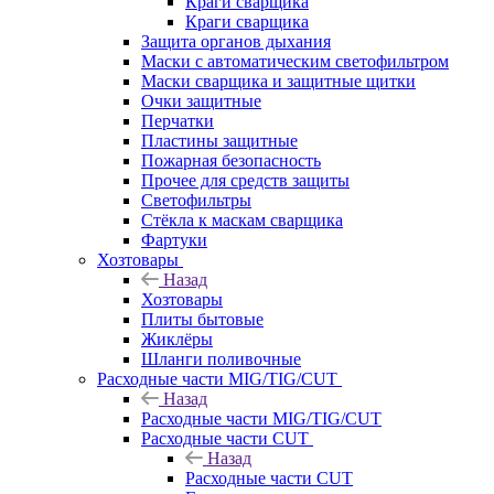
Краги сварщика
Краги сварщика
Защита органов дыхания
Маски с автоматическим светофильтром
Маски сварщика и защитные щитки
Очки защитные
Перчатки
Пластины защитные
Пожарная безопасность
Прочее для средств защиты
Светофильтры
Стёкла к маскам сварщика
Фартуки
Хозтовары
Назад
Хозтовары
Плиты бытовые
Жиклёры
Шланги поливочные
Расходные части MIG/TIG/CUT
Назад
Расходные части MIG/TIG/CUT
Расходные части CUT
Назад
Расходные части CUT