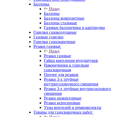
Баллоны
Назад
Баллоны
Баллоны композитные
Баллоны стальные
Газовые баллончики и картриджи
Горелки газовоздушные
Газовые горелки
Горелки газосварочные
Резаки газовые
Назад
Резаки газовые
Гайки крепления мундштуков
Наконечники к горелкам
газосварочным
Прочее для резаков
Резаки 3-х трубные
внутриголовочного смешения
Резаки 3-х трубные внутрисоплового
смешения
Резаки инжекторные
Резаки керосиновые
Узлы вентилей и ремкомплекты
Товары для газосварочных работ
Назад