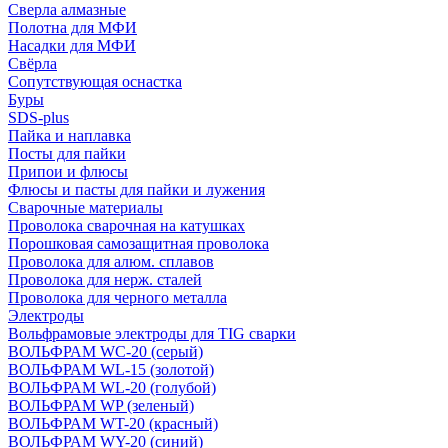
Сверла алмазные
Полотна для МФИ
Насадки для МФИ
Свёрла
Сопутствующая оснастка
Буры
SDS-plus
Пайка и наплавка
Посты для пайки
Припои и флюсы
Флюсы и пасты для пайки и лужения
Сварочные материалы
Проволока сварочная на катушках
Порошковая самозащитная проволока
Проволока для алюм. сплавов
Проволока для нерж. сталей
Проволока для черного металла
Электроды
Вольфрамовые электроды для TIG сварки
ВОЛЬФРАМ WC-20 (серый)
ВОЛЬФРАМ WL-15 (золотой)
ВОЛЬФРАМ WL-20 (голубой)
ВОЛЬФРАМ WP (зеленый)
ВОЛЬФРАМ WT-20 (красный)
ВОЛЬФРАМ WY-20 (синий)