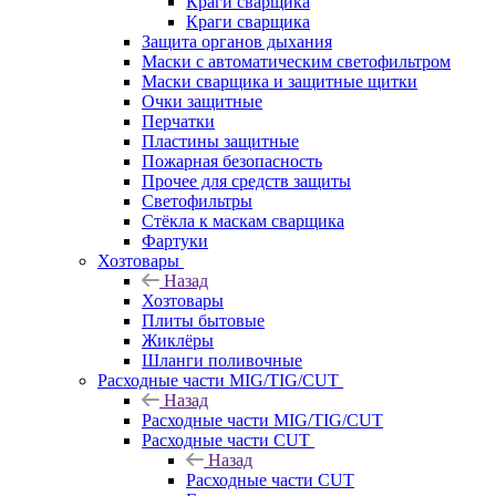
Краги сварщика
Краги сварщика
Защита органов дыхания
Маски с автоматическим светофильтром
Маски сварщика и защитные щитки
Очки защитные
Перчатки
Пластины защитные
Пожарная безопасность
Прочее для средств защиты
Светофильтры
Стёкла к маскам сварщика
Фартуки
Хозтовары
Назад
Хозтовары
Плиты бытовые
Жиклёры
Шланги поливочные
Расходные части MIG/TIG/CUT
Назад
Расходные части MIG/TIG/CUT
Расходные части CUT
Назад
Расходные части CUT