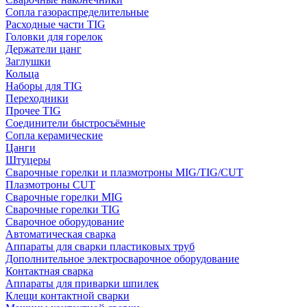
Сопла газораспределительные
Расходные части TIG
Головки для горелок
Держатели цанг
Заглушки
Кольца
Наборы для TIG
Переходники
Прочее TIG
Соединители быстросъёмные
Сопла керамические
Цанги
Штуцеры
Сварочные горелки и плазмотроны MIG/TIG/CUT
Плазмотроны CUT
Сварочные горелки MIG
Сварочные горелки TIG
Сварочное оборудование
Автоматическая сварка
Аппараты для сварки пластиковых труб
Дополнительное электросварочное оборудование
Контактная сварка
Аппараты для приварки шпилек
Клещи контактной сварки