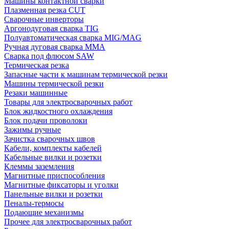
Машины контактной сварки
Плазменная резка CUT
Сварочные инверторы
Аргонодуговая сварка TIG
Полуавтоматическая сварка MIG/MAG
Ручная дуговая сварка MMA
Сварка под флюсом SAW
Термическая резка
Запасные части к машинам термической резки
Машины термической резки
Резаки машинные
Товары для электросварочных работ
Блок жидкостного охлаждения
Блок подачи проволоки
Зажимы ручные
Зачистка сварочных швов
Кабели, комплекты кабелей
Кабельные вилки и розетки
Клеммы заземления
Магнитные приспособления
Магнитные фиксаторы и уголки
Панельные вилки и розетки
Пеналы-термосы
Подающие механизмы
Прочее для электросварочных работ