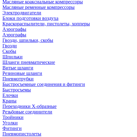
Масляные коаксиальные компрессоры
Масляные ременные компрессоры
Электродвигатели
Блоки подготовки воздуха
Краскораспылители, пистолеты, хопперы
Аэрографы
Аэрографы
Гвозди, шпильки, скобы
Гвозди
Скобы
Шпильки
Шланги пневматические
Витые шланги
Резиновые шланги
Пневмотрубки
Быстросъемные соединения и фитинги
Быстросъемы
Елочки
Краны
Переходники Х-образные
Резьбовые соединители
Тройники
Уголки
Фитинги
Пневмопистолеты