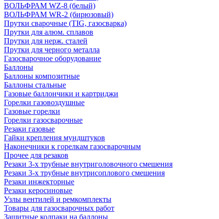
ВОЛЬФРАМ WZ-8 (белый)
ВОЛЬФРАМ WR-2 (бирюзовый)
Прутки сварочные (TIG, газосварка)
Прутки для алюм. сплавов
Прутки для нерж. сталей
Прутки для черного металла
Газосварочное оборудование
Баллоны
Баллоны композитные
Баллоны стальные
Газовые баллончики и картриджи
Горелки газовоздушные
Газовые горелки
Горелки газосварочные
Резаки газовые
Гайки крепления мундштуков
Наконечники к горелкам газосварочным
Прочее для резаков
Резаки 3-х трубные внутриголовочного смешения
Резаки 3-х трубные внутрисоплового смешения
Резаки инжекторные
Резаки керосиновые
Узлы вентилей и ремкомплекты
Товары для газосварочных работ
Защитные колпаки на баллоны