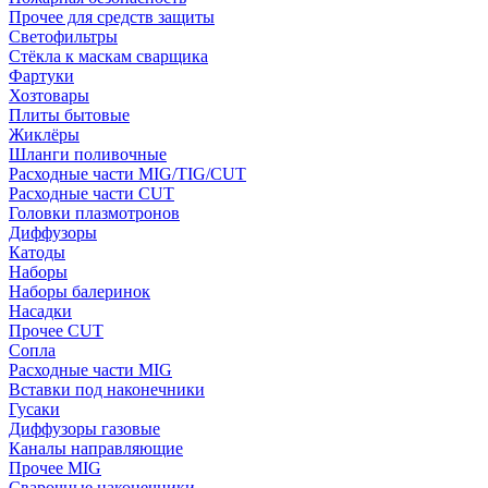
Прочее для средств защиты
Светофильтры
Стёкла к маскам сварщика
Фартуки
Хозтовары
Плиты бытовые
Жиклёры
Шланги поливочные
Расходные части MIG/TIG/CUT
Расходные части CUT
Головки плазмотронов
Диффузоры
Катоды
Наборы
Наборы балеринок
Насадки
Прочее CUT
Сопла
Расходные части MIG
Вставки под наконечники
Гусаки
Диффузоры газовые
Каналы направляющие
Прочее MIG
Сварочные наконечники