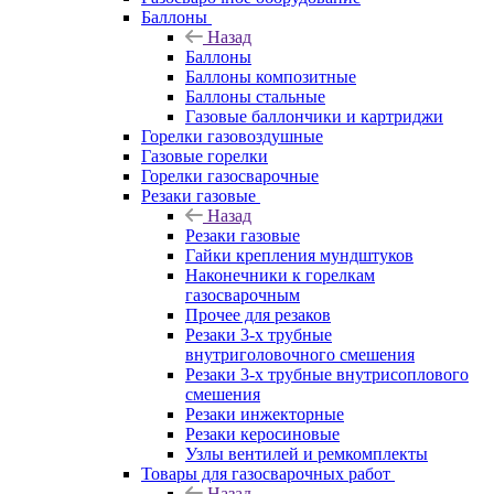
Баллоны
Назад
Баллоны
Баллоны композитные
Баллоны стальные
Газовые баллончики и картриджи
Горелки газовоздушные
Газовые горелки
Горелки газосварочные
Резаки газовые
Назад
Резаки газовые
Гайки крепления мундштуков
Наконечники к горелкам
газосварочным
Прочее для резаков
Резаки 3-х трубные
внутриголовочного смешения
Резаки 3-х трубные внутрисоплового
смешения
Резаки инжекторные
Резаки керосиновые
Узлы вентилей и ремкомплекты
Товары для газосварочных работ
Назад