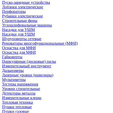
Пуско-зарядные устройства
Лобзики электрические
Перфораторы
Рубанки электрические
Строительные фены
Углошлифовальные машины
Насадки для УШМ
Насадки для УШМ
Шуруповерты сетевые
Реноваторы многофункциональные (МФИ)
Оснастка для МФИ
Оснастка для МФИ
Гайковерты
Циркулярные (дисковые) пилы
Измерительный инструмент
Дальномеры
Лазерные уровни (нивелиры)
Мультиметры
Тестеры напряжения
Уровни строительные
Детекторы металла
Измерительные клещи
Тепловая техника
Пушки тепловые
Пушки газовые