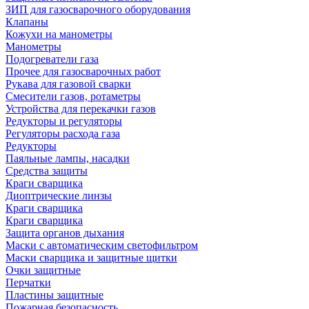
ЗИП для газосварочного оборудования
Клапаны
Кожухи на манометры
Манометры
Подогреватели газа
Прочее для газосварочных работ
Рукава для газовой сварки
Смесители газов, ротаметры
Устройства для перекачки газов
Редукторы и регуляторы
Регуляторы расхода газа
Редукторы
Паяльные лампы, насадки
Средства защиты
Краги сварщика
Диоптрические линзы
Краги сварщика
Краги сварщика
Защита органов дыхания
Маски с автоматическим светофильтром
Маски сварщика и защитные щитки
Очки защитные
Перчатки
Пластины защитные
Пожарная безопасность