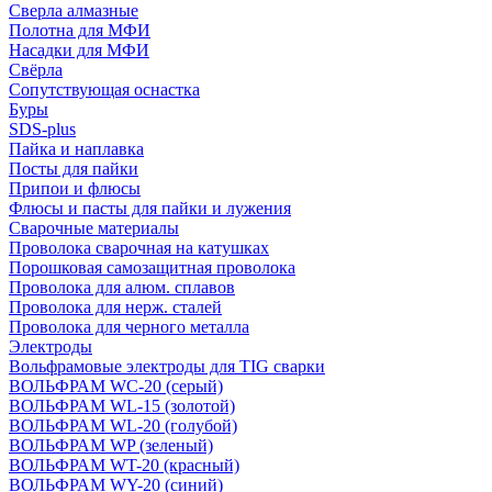
Сверла алмазные
Полотна для МФИ
Насадки для МФИ
Свёрла
Сопутствующая оснастка
Буры
SDS-plus
Пайка и наплавка
Посты для пайки
Припои и флюсы
Флюсы и пасты для пайки и лужения
Сварочные материалы
Проволока сварочная на катушках
Порошковая самозащитная проволока
Проволока для алюм. сплавов
Проволока для нерж. сталей
Проволока для черного металла
Электроды
Вольфрамовые электроды для TIG сварки
ВОЛЬФРАМ WC-20 (серый)
ВОЛЬФРАМ WL-15 (золотой)
ВОЛЬФРАМ WL-20 (голубой)
ВОЛЬФРАМ WP (зеленый)
ВОЛЬФРАМ WT-20 (красный)
ВОЛЬФРАМ WY-20 (синий)