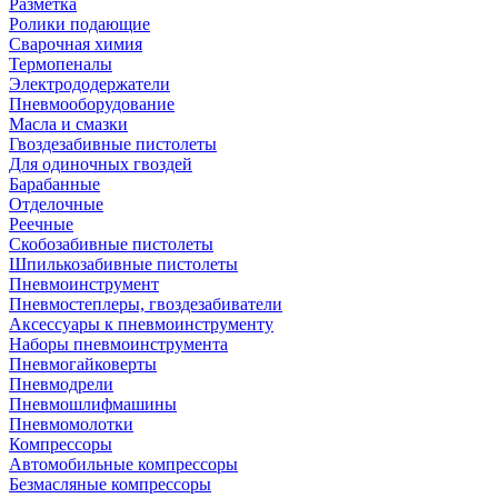
Разметка
Ролики подающие
Сварочная химия
Термопеналы
Электрододержатели
Пневмооборудование
Масла и смазки
Гвоздезабивные пистолеты
Для одиночных гвоздей
Барабанные
Отделочные
Реечные
Скобозабивные пистолеты
Шпилькозабивные пистолеты
Пневмоинструмент
Пневмостеплеры, гвоздезабиватели
Аксессуары к пневмоинструменту
Наборы пневмоинструмента
Пневмогайковерты
Пневмодрели
Пневмошлифмашины
Пневмомолотки
Компрессоры
Автомобильные компрессоры
Безмасляные компрессоры