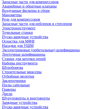
Запасные части для компрессоров
Аварийные и обратные клапаны
Воздушные фильтры в сборе
Манометры
Реле для компрессоров
Запасные части для нейлеров и степлеров
Электроинструмент
Точильные станки
Пуско-зарядные устройства
Оснастка для МФИ
Насадки для УШМ
Эксцентриковые (орбитальные) шлифмашины
Ленточные шлифмашины
Станки для заточки цепей
Наборы инструмента
Штроборезы
Строительные миксеры
Отбойные молотки
Заклепочники
Пилы сабельные
Граверы
Дрели
Шуруповерты и винтоверты
Зарядные устройства
Пуско-зарядные устройства