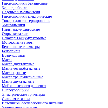
Газонокосилки бензиновые
Зернодробилки
Садовые измельчители
Газонокосилки электрические
Товары для консервирования
Умывальники
Пилы аккумуляторные
Опрыскиватели
Секаторы аккумуляторные
Мотокультиваторы
Бензиновые триммеры
Бензопилы
Воздуходувки
Масла
Масла двухтактные
Масла четырёхтактные
Масла цепные
Масла трансмиссионные
Масла двухтактные
Мойки высокого давления
Снегоуборщики
Электрические триммеры
Силовая техника
Источники бесперебойного питания
Удлинители силовые