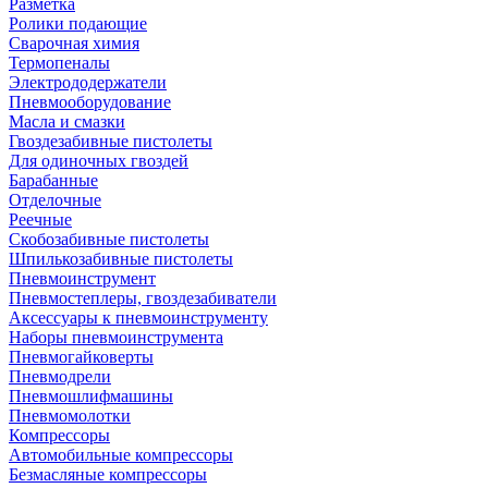
Разметка
Ролики подающие
Сварочная химия
Термопеналы
Электрододержатели
Пневмооборудование
Масла и смазки
Гвоздезабивные пистолеты
Для одиночных гвоздей
Барабанные
Отделочные
Реечные
Скобозабивные пистолеты
Шпилькозабивные пистолеты
Пневмоинструмент
Пневмостеплеры, гвоздезабиватели
Аксессуары к пневмоинструменту
Наборы пневмоинструмента
Пневмогайковерты
Пневмодрели
Пневмошлифмашины
Пневмомолотки
Компрессоры
Автомобильные компрессоры
Безмасляные компрессоры