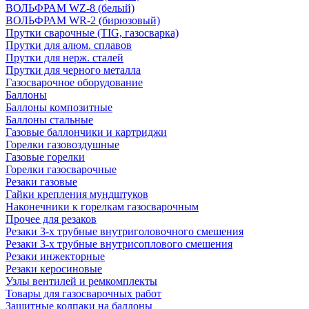
ВОЛЬФРАМ WZ-8 (белый)
ВОЛЬФРАМ WR-2 (бирюзовый)
Прутки сварочные (TIG, газосварка)
Прутки для алюм. сплавов
Прутки для нерж. сталей
Прутки для черного металла
Газосварочное оборудование
Баллоны
Баллоны композитные
Баллоны стальные
Газовые баллончики и картриджи
Горелки газовоздушные
Газовые горелки
Горелки газосварочные
Резаки газовые
Гайки крепления мундштуков
Наконечники к горелкам газосварочным
Прочее для резаков
Резаки 3-х трубные внутриголовочного смешения
Резаки 3-х трубные внутрисоплового смешения
Резаки инжекторные
Резаки керосиновые
Узлы вентилей и ремкомплекты
Товары для газосварочных работ
Защитные колпаки на баллоны