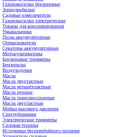
Газонокосилки бензиновые
Зернодробилки
Садовые измельчители
Газонокосилки электрические
Товары для консервирования
Умывальники
Пилы аккумуляторные
Опрыскиватели
Секаторы аккумуляторные
Мотокультиваторы
Бензиновые триммеры
Бензопилы
Воздуходувки
Масла
Масла двухтактные
Масла четырёхтактные
Масла цепные
Масла трансмиссионные
Масла двухтактные
Мойки высокого давления
Снегоуборщики
Электрические триммеры
Силовая техника
Источники бесперебойного питания
Удлинители силовые