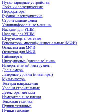
Пуско-зарядные устройства
Лобзики электрические
Перфораторы
Рубанки электрические
Строительные фены
Углошлифовальные машины
Насадки для УШМ
Насадки для УШМ
Шуруповерты сетевые
Реноваторы многофункциональные (МФИ)
Оснастка для МФИ
Оснастка для МФИ
Гайковерты
Циркулярные (дисковые) пилы
Измерительный инструмент
Дальномеры
Лазерные уровни (нивелиры)
Мультиметры
Тестеры напряжения
Уровни строительные
Детекторы металла
Измерительные клещи
Тепловая техника
Пушки тепловые
Пушки газовые