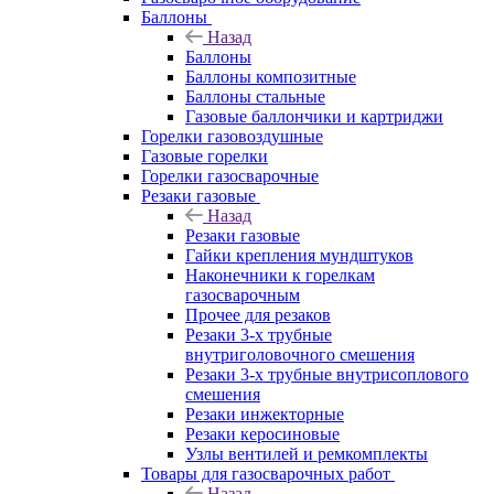
Баллоны
Назад
Баллоны
Баллоны композитные
Баллоны стальные
Газовые баллончики и картриджи
Горелки газовоздушные
Газовые горелки
Горелки газосварочные
Резаки газовые
Назад
Резаки газовые
Гайки крепления мундштуков
Наконечники к горелкам
газосварочным
Прочее для резаков
Резаки 3-х трубные
внутриголовочного смешения
Резаки 3-х трубные внутрисоплового
смешения
Резаки инжекторные
Резаки керосиновые
Узлы вентилей и ремкомплекты
Товары для газосварочных работ
Назад