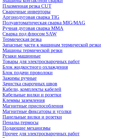
Машины контактной сварки
Плазменная резка CUT
Сварочные инверторы
Аргонодуговая сварка TIG
Полуавтоматическая сварка MIG/MAG
Ручная дуговая сварка MMA
Сварка под флюсом SAW
Термическая резка
Запасные части к машинам термической резки
Машины термической резки
Резаки машинные
Товары для электросварочных работ
Блок жидкостного охлаждения
Блок подачи проволоки
Зажимы ручные
Зачистка сварочных швов
Кабели, комплекты кабелей
Кабельные вилки и розетки
Клеммы заземления
Магнитные приспособления
Магнитные фиксаторы и уголки
Панельные вилки и розетки
Пеналы-термосы
Подающие механизмы
Прочее для электросварочных работ