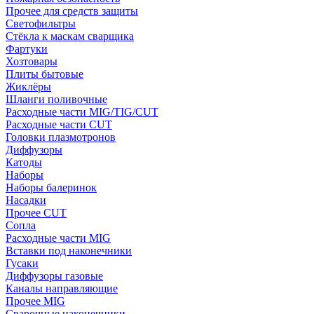
Прочее для средств защиты
Светофильтры
Стёкла к маскам сварщика
Фартуки
Хозтовары
Плиты бытовые
Жиклёры
Шланги поливочные
Расходные части MIG/TIG/CUT
Расходные части CUT
Головки плазмотронов
Диффузоры
Катоды
Наборы
Наборы балеринок
Насадки
Прочее CUT
Сопла
Расходные части MIG
Вставки под наконечники
Гусаки
Диффузоры газовые
Каналы направляющие
Прочее MIG
Сварочные наконечники