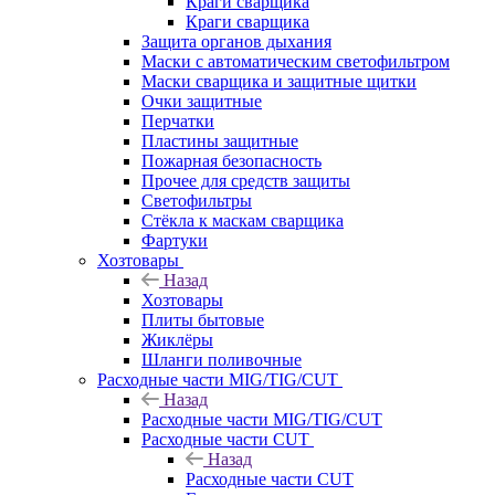
Краги сварщика
Краги сварщика
Защита органов дыхания
Маски с автоматическим светофильтром
Маски сварщика и защитные щитки
Очки защитные
Перчатки
Пластины защитные
Пожарная безопасность
Прочее для средств защиты
Светофильтры
Стёкла к маскам сварщика
Фартуки
Хозтовары
Назад
Хозтовары
Плиты бытовые
Жиклёры
Шланги поливочные
Расходные части MIG/TIG/CUT
Назад
Расходные части MIG/TIG/CUT
Расходные части CUT
Назад
Расходные части CUT