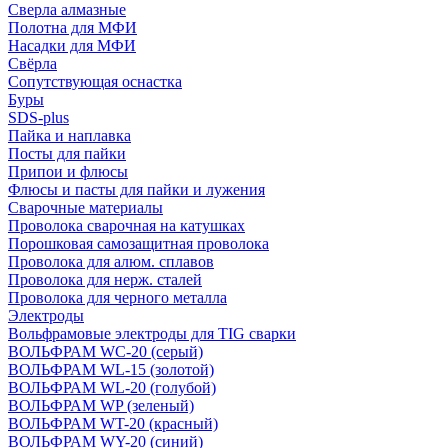
Сверла алмазные
Полотна для МФИ
Насадки для МФИ
Свёрла
Сопутствующая оснастка
Буры
SDS-plus
Пайка и наплавка
Посты для пайки
Припои и флюсы
Флюсы и пасты для пайки и лужения
Сварочные материалы
Проволока сварочная на катушках
Порошковая самозащитная проволока
Проволока для алюм. сплавов
Проволока для нерж. сталей
Проволока для черного металла
Электроды
Вольфрамовые электроды для TIG сварки
ВОЛЬФРАМ WC-20 (серый)
ВОЛЬФРАМ WL-15 (золотой)
ВОЛЬФРАМ WL-20 (голубой)
ВОЛЬФРАМ WP (зеленый)
ВОЛЬФРАМ WT-20 (красный)
ВОЛЬФРАМ WY-20 (синий)