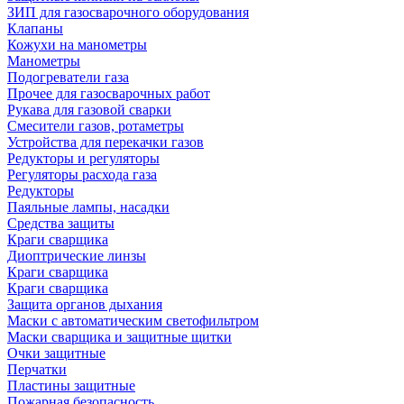
ЗИП для газосварочного оборудования
Клапаны
Кожухи на манометры
Манометры
Подогреватели газа
Прочее для газосварочных работ
Рукава для газовой сварки
Смесители газов, ротаметры
Устройства для перекачки газов
Редукторы и регуляторы
Регуляторы расхода газа
Редукторы
Паяльные лампы, насадки
Средства защиты
Краги сварщика
Диоптрические линзы
Краги сварщика
Краги сварщика
Защита органов дыхания
Маски с автоматическим светофильтром
Маски сварщика и защитные щитки
Очки защитные
Перчатки
Пластины защитные
Пожарная безопасность