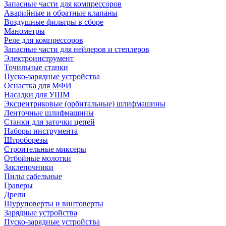
Запасные части для компрессоров
Аварийные и обратные клапаны
Воздушные фильтры в сборе
Манометры
Реле для компрессоров
Запасные части для нейлеров и степлеров
Электроинструмент
Точильные станки
Пуско-зарядные устройства
Оснастка для МФИ
Насадки для УШМ
Эксцентриковые (орбитальные) шлифмашины
Ленточные шлифмашины
Станки для заточки цепей
Наборы инструмента
Штроборезы
Строительные миксеры
Отбойные молотки
Заклепочники
Пилы сабельные
Граверы
Дрели
Шуруповерты и винтоверты
Зарядные устройства
Пуско-зарядные устройства