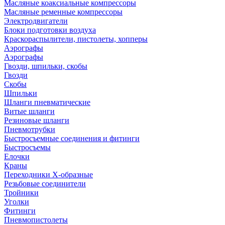
Масляные коаксиальные компрессоры
Масляные ременные компрессоры
Электродвигатели
Блоки подготовки воздуха
Краскораспылители, пистолеты, хопперы
Аэрографы
Аэрографы
Гвозди, шпильки, скобы
Гвозди
Скобы
Шпильки
Шланги пневматические
Витые шланги
Резиновые шланги
Пневмотрубки
Быстросъемные соединения и фитинги
Быстросъемы
Елочки
Краны
Переходники Х-образные
Резьбовые соединители
Тройники
Уголки
Фитинги
Пневмопистолеты