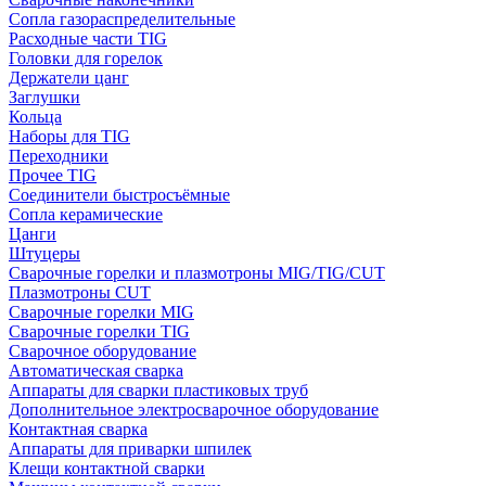
Сопла газораспределительные
Расходные части TIG
Головки для горелок
Держатели цанг
Заглушки
Кольца
Наборы для TIG
Переходники
Прочее TIG
Соединители быстросъёмные
Сопла керамические
Цанги
Штуцеры
Сварочные горелки и плазмотроны MIG/TIG/CUT
Плазмотроны CUT
Сварочные горелки MIG
Сварочные горелки TIG
Сварочное оборудование
Автоматическая сварка
Аппараты для сварки пластиковых труб
Дополнительное электросварочное оборудование
Контактная сварка
Аппараты для приварки шпилек
Клещи контактной сварки