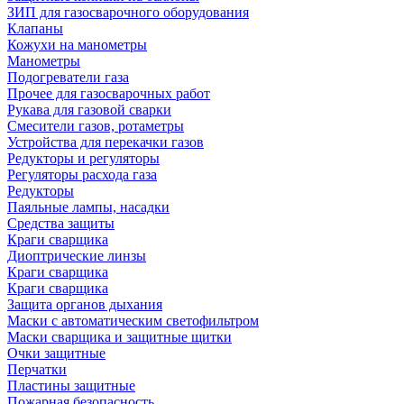
ЗИП для газосварочного оборудования
Клапаны
Кожухи на манометры
Манометры
Подогреватели газа
Прочее для газосварочных работ
Рукава для газовой сварки
Смесители газов, ротаметры
Устройства для перекачки газов
Редукторы и регуляторы
Регуляторы расхода газа
Редукторы
Паяльные лампы, насадки
Средства защиты
Краги сварщика
Диоптрические линзы
Краги сварщика
Краги сварщика
Защита органов дыхания
Маски с автоматическим светофильтром
Маски сварщика и защитные щитки
Очки защитные
Перчатки
Пластины защитные
Пожарная безопасность