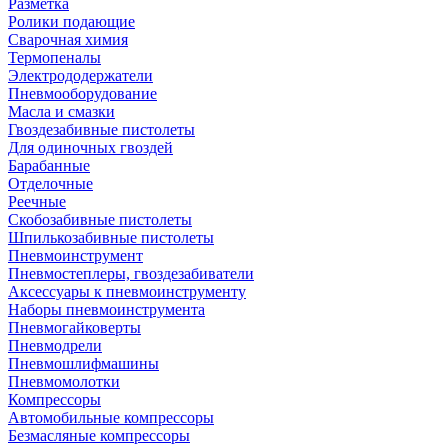
Разметка
Ролики подающие
Сварочная химия
Термопеналы
Электрододержатели
Пневмооборудование
Масла и смазки
Гвоздезабивные пистолеты
Для одиночных гвоздей
Барабанные
Отделочные
Реечные
Скобозабивные пистолеты
Шпилькозабивные пистолеты
Пневмоинструмент
Пневмостеплеры, гвоздезабиватели
Аксессуары к пневмоинструменту
Наборы пневмоинструмента
Пневмогайковерты
Пневмодрели
Пневмошлифмашины
Пневмомолотки
Компрессоры
Автомобильные компрессоры
Безмасляные компрессоры