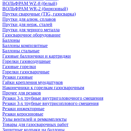
ВОЛЬФРАМ WZ-8 (белый)
ВОЛЬФРАМ WR-2 (бирюзовый)
Прутки сварочные (TIG, газосварка)
Прутки для алюм. сплавов
Прутки для нерж. сталей
Прутки для черного металла
Газосварочное оборудование
Баллоны
Баллоны композитные
Баллоны стальные
Газовые баллончики и картриджи
Горелки газовоздушные
Газовые горелки
Горелки газосварочные
Резаки газовые
Гайки крепления мундштуков
Наконечники к горелкам газосварочным
Прочее для резаков
Резаки 3-х трубные внутриголовочного смешения
Резаки 3-х трубные внутрисоплового смешения
Резаки инжекторные
Резаки керосиновые
Узлы вентилей и ремкомплекты
Товары для газосварочных работ
Защитные колпаки на баллоны