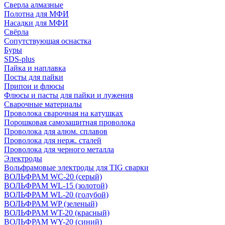
Сверла алмазные
Полотна для МФИ
Насадки для МФИ
Свёрла
Сопутствующая оснастка
Буры
SDS-plus
Пайка и наплавка
Посты для пайки
Припои и флюсы
Флюсы и пасты для пайки и лужения
Сварочные материалы
Проволока сварочная на катушках
Порошковая самозащитная проволока
Проволока для алюм. сплавов
Проволока для нерж. сталей
Проволока для черного металла
Электроды
Вольфрамовые электроды для TIG сварки
ВОЛЬФРАМ WC-20 (серый)
ВОЛЬФРАМ WL-15 (золотой)
ВОЛЬФРАМ WL-20 (голубой)
ВОЛЬФРАМ WP (зеленый)
ВОЛЬФРАМ WT-20 (красный)
ВОЛЬФРАМ WY-20 (синий)