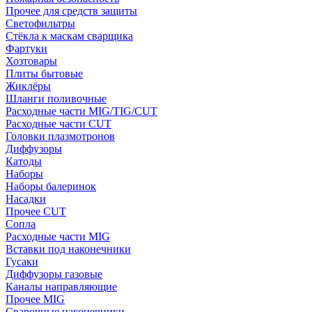
Прочее для средств защиты
Светофильтры
Стёкла к маскам сварщика
Фартуки
Хозтовары
Плиты бытовые
Жиклёры
Шланги поливочные
Расходные части MIG/TIG/CUT
Расходные части CUT
Головки плазмотронов
Диффузоры
Катоды
Наборы
Наборы балеринок
Насадки
Прочее CUT
Сопла
Расходные части MIG
Вставки под наконечники
Гусаки
Диффузоры газовые
Каналы направляющие
Прочее MIG
Сварочные наконечники