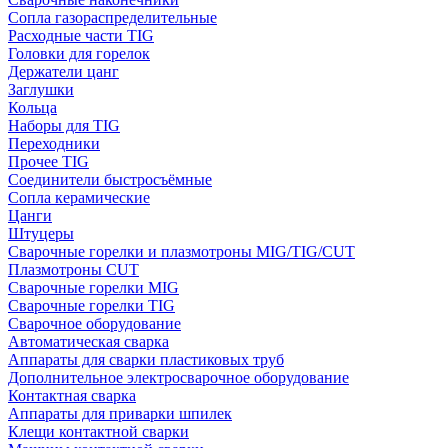
Сопла газораспределительные
Расходные части TIG
Головки для горелок
Держатели цанг
Заглушки
Кольца
Наборы для TIG
Переходники
Прочее TIG
Соединители быстросъёмные
Сопла керамические
Цанги
Штуцеры
Сварочные горелки и плазмотроны MIG/TIG/CUT
Плазмотроны CUT
Сварочные горелки MIG
Сварочные горелки TIG
Сварочное оборудование
Автоматическая сварка
Аппараты для сварки пластиковых труб
Дополнительное электросварочное оборудование
Контактная сварка
Аппараты для приварки шпилек
Клещи контактной сварки