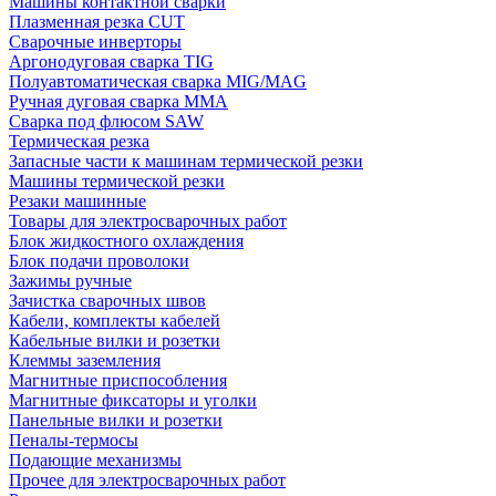
Машины контактной сварки
Плазменная резка CUT
Сварочные инверторы
Аргонодуговая сварка TIG
Полуавтоматическая сварка MIG/MAG
Ручная дуговая сварка MMA
Сварка под флюсом SAW
Термическая резка
Запасные части к машинам термической резки
Машины термической резки
Резаки машинные
Товары для электросварочных работ
Блок жидкостного охлаждения
Блок подачи проволоки
Зажимы ручные
Зачистка сварочных швов
Кабели, комплекты кабелей
Кабельные вилки и розетки
Клеммы заземления
Магнитные приспособления
Магнитные фиксаторы и уголки
Панельные вилки и розетки
Пеналы-термосы
Подающие механизмы
Прочее для электросварочных работ