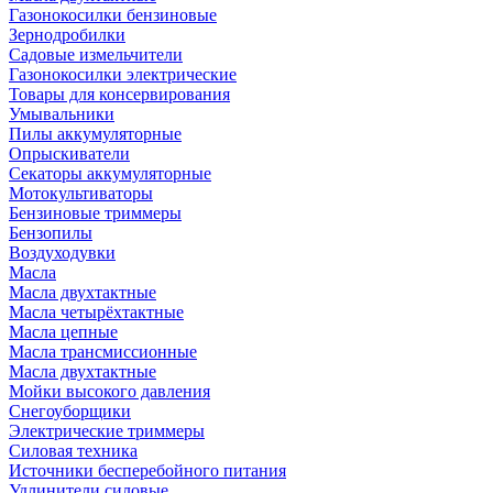
Газонокосилки бензиновые
Зернодробилки
Садовые измельчители
Газонокосилки электрические
Товары для консервирования
Умывальники
Пилы аккумуляторные
Опрыскиватели
Секаторы аккумуляторные
Мотокультиваторы
Бензиновые триммеры
Бензопилы
Воздуходувки
Масла
Масла двухтактные
Масла четырёхтактные
Масла цепные
Масла трансмиссионные
Масла двухтактные
Мойки высокого давления
Снегоуборщики
Электрические триммеры
Силовая техника
Источники бесперебойного питания
Удлинители силовые