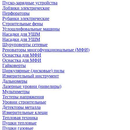
Пуско-зарядные устройства
Лобзики электрические
Перфораторы
Рубанки электрические
Строительные фены
Углошлифовальные машины
Насадки для УШМ
Насадки для УШМ
Шуруповерты сетевые
Реноваторы многофункциональные (МФИ)
Оснастка для МФИ
Оснастка для МФИ
Гайковерты
Циркулярные (дисковые) пилы
Измерительный инструмент
Дальномеры
Лазерные уровни (нивелиры)
Мультиметры
Тестеры напряжения
Уровни строительные
Детекторы металла
Измерительные клещи
Тепловая техника
Пушки тепловые
Пушки газовые