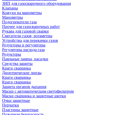
ЗИП для газосварочного оборудования
Клапаны
Кожухи на манометры
Манометры
Подогреватели газа
Прочее для газосварочных работ
Рукава для газовой сварки
Смесители газов, ротаметры
Устройства для перекачки газов
Редукторы и регуляторы
Регуляторы расхода газа
Редукторы
Паяльные лампы, насадки
Средства защиты
Краги сварщика
Диоптрические линзы
Краги сварщика
Краги сварщика
Защита органов дыхания
Маски с автоматическим светофильтром
Маски сварщика и защитные щитки
Очки защитные
Перчатки
Пластины защитные
Пожарная безопасность