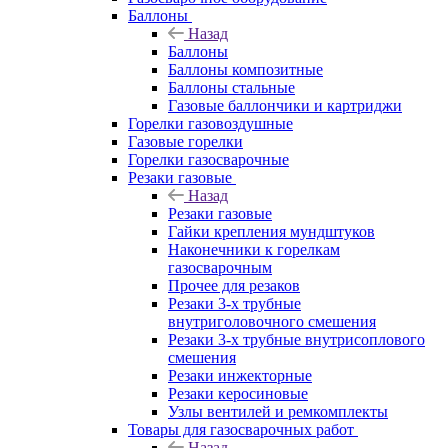
Баллоны
Назад
Баллоны
Баллоны композитные
Баллоны стальные
Газовые баллончики и картриджи
Горелки газовоздушные
Газовые горелки
Горелки газосварочные
Резаки газовые
Назад
Резаки газовые
Гайки крепления мундштуков
Наконечники к горелкам
газосварочным
Прочее для резаков
Резаки 3-х трубные
внутриголовочного смешения
Резаки 3-х трубные внутрисоплового
смешения
Резаки инжекторные
Резаки керосиновые
Узлы вентилей и ремкомплекты
Товары для газосварочных работ
Назад