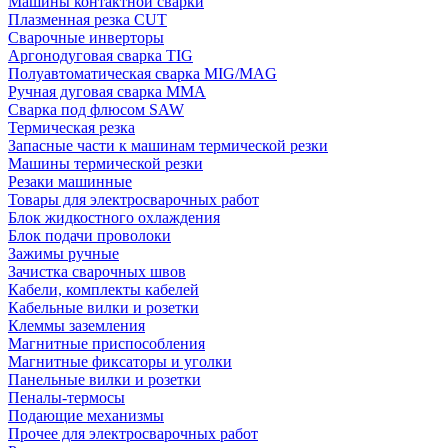
Машины контактной сварки
Плазменная резка CUT
Сварочные инверторы
Аргонодуговая сварка TIG
Полуавтоматическая сварка MIG/MAG
Ручная дуговая сварка MMA
Сварка под флюсом SAW
Термическая резка
Запасные части к машинам термической резки
Машины термической резки
Резаки машинные
Товары для электросварочных работ
Блок жидкостного охлаждения
Блок подачи проволоки
Зажимы ручные
Зачистка сварочных швов
Кабели, комплекты кабелей
Кабельные вилки и розетки
Клеммы заземления
Магнитные приспособления
Магнитные фиксаторы и уголки
Панельные вилки и розетки
Пеналы-термосы
Подающие механизмы
Прочее для электросварочных работ