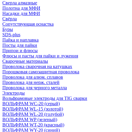
Сверла алмазные
Полотна для МФИ
Насадки для МФИ
Свёрла
Сопутствующая оснастка
Буры
SDS-plus
Пайка и наплавка
Посты для пайки
Припои и флюсы
Флюсы и пасты для пайки и лужения
Сварочные материалы
Проволока сварочная на катушках
Порошковая самозащитная проволока
Проволока для алюм. сплавов
Проволока для нерж. сталей
Проволока для черного металла
Электроды
Вольфрамовые электроды для TIG сварки
ВОЛЬФРАМ WC-20 (серый)
ВОЛЬФРАМ WL-15 (золотой)
ВОЛЬФРАМ WL-20 (голубой)
ВОЛЬФРАМ WP (зеленый)
ВОЛЬФРАМ WT-20 (красный)
ВОЛЬФРАМ WY-20 (синий)