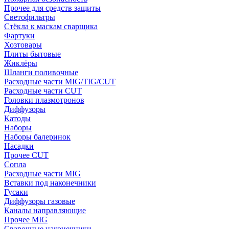
Прочее для средств защиты
Светофильтры
Стёкла к маскам сварщика
Фартуки
Хозтовары
Плиты бытовые
Жиклёры
Шланги поливочные
Расходные части MIG/TIG/CUT
Расходные части CUT
Головки плазмотронов
Диффузоры
Катоды
Наборы
Наборы балеринок
Насадки
Прочее CUT
Сопла
Расходные части MIG
Вставки под наконечники
Гусаки
Диффузоры газовые
Каналы направляющие
Прочее MIG
Сварочные наконечники