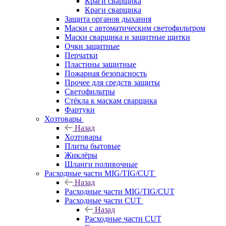
Краги сварщика
Краги сварщика
Защита органов дыхания
Маски с автоматическим светофильтром
Маски сварщика и защитные щитки
Очки защитные
Перчатки
Пластины защитные
Пожарная безопасность
Прочее для средств защиты
Светофильтры
Стёкла к маскам сварщика
Фартуки
Хозтовары
Назад
Хозтовары
Плиты бытовые
Жиклёры
Шланги поливочные
Расходные части MIG/TIG/CUT
Назад
Расходные части MIG/TIG/CUT
Расходные части CUT
Назад
Расходные части CUT