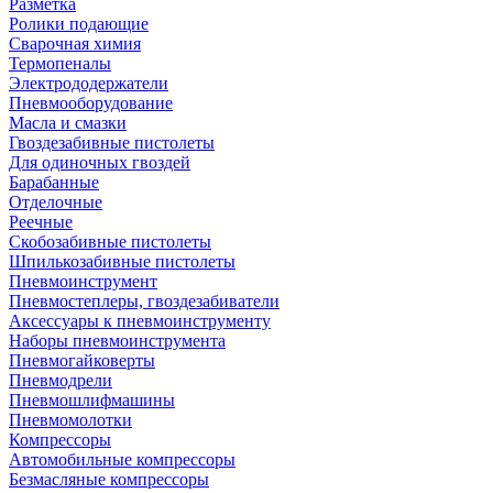
Разметка
Ролики подающие
Сварочная химия
Термопеналы
Электрододержатели
Пневмооборудование
Масла и смазки
Гвоздезабивные пистолеты
Для одиночных гвоздей
Барабанные
Отделочные
Реечные
Скобозабивные пистолеты
Шпилькозабивные пистолеты
Пневмоинструмент
Пневмостеплеры, гвоздезабиватели
Аксессуары к пневмоинструменту
Наборы пневмоинструмента
Пневмогайковерты
Пневмодрели
Пневмошлифмашины
Пневмомолотки
Компрессоры
Автомобильные компрессоры
Безмасляные компрессоры