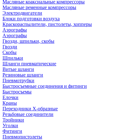
Масляные коаксиальные компрессоры
Масляные ременные компрессоры
Электродвигатели
Блоки подготовки воздуха
Краскораспылители, пистолеты, хопперы
Аэрографы
Аэрографы
Гвозди, шпильки, скобы
Гвозди
Скобы
Шпильки
Шланги пневматические
Витые шланги
Резиновые шланги
Пневмотрубки
Быстросъемные соединения и фитинги
Быстросъемы
Елочки
Краны
Переходники Х-образные
Резьбовые соединители
Тройники
Уголки
Фитинги
Пневмопистолеты