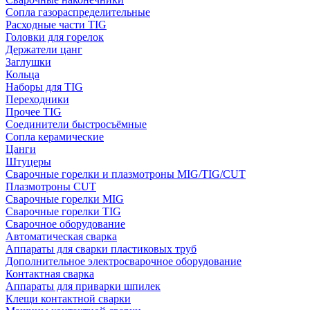
Сопла газораспределительные
Расходные части TIG
Головки для горелок
Держатели цанг
Заглушки
Кольца
Наборы для TIG
Переходники
Прочее TIG
Соединители быстросъёмные
Сопла керамические
Цанги
Штуцеры
Сварочные горелки и плазмотроны MIG/TIG/CUT
Плазмотроны CUT
Сварочные горелки MIG
Сварочные горелки TIG
Сварочное оборудование
Автоматическая сварка
Аппараты для сварки пластиковых труб
Дополнительное электросварочное оборудование
Контактная сварка
Аппараты для приварки шпилек
Клещи контактной сварки