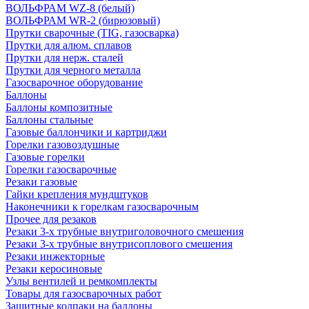
ВОЛЬФРАМ WZ-8 (белый)
ВОЛЬФРАМ WR-2 (бирюзовый)
Прутки сварочные (TIG, газосварка)
Прутки для алюм. сплавов
Прутки для нерж. сталей
Прутки для черного металла
Газосварочное оборудование
Баллоны
Баллоны композитные
Баллоны стальные
Газовые баллончики и картриджи
Горелки газовоздушные
Газовые горелки
Горелки газосварочные
Резаки газовые
Гайки крепления мундштуков
Наконечники к горелкам газосварочным
Прочее для резаков
Резаки 3-х трубные внутриголовочного смешения
Резаки 3-х трубные внутрисоплового смешения
Резаки инжекторные
Резаки керосиновые
Узлы вентилей и ремкомплекты
Товары для газосварочных работ
Защитные колпаки на баллоны