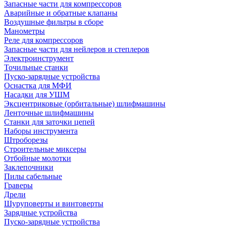
Запасные части для компрессоров
Аварийные и обратные клапаны
Воздушные фильтры в сборе
Манометры
Реле для компрессоров
Запасные части для нейлеров и степлеров
Электроинструмент
Точильные станки
Пуско-зарядные устройства
Оснастка для МФИ
Насадки для УШМ
Эксцентриковые (орбитальные) шлифмашины
Ленточные шлифмашины
Станки для заточки цепей
Наборы инструмента
Штроборезы
Строительные миксеры
Отбойные молотки
Заклепочники
Пилы сабельные
Граверы
Дрели
Шуруповерты и винтоверты
Зарядные устройства
Пуско-зарядные устройства