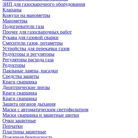
ЗИП для газосварочного оборудования
Клапаны
Кожухи на манометры
Манометры
Подогреватели газа
Прочее для газосварочных работ
Рукава для газовой сварки
Смесители газов, ротаметры
Устройства для перекачки газов
Редукторы и регуляторы
Регуляторы расхода газа
Редукторы
Паяльные лампы, насадки
Средства защиты
Краги сварщика
Диоптрические линзы
Краги сварщика
Краги сварщика
Защита органов дыхания
Маски с автоматическим светофильтром
Маски сварщика и защитные щитки
Очки защитные
Перчатки
Пластины защитные
Пожарная безопасность