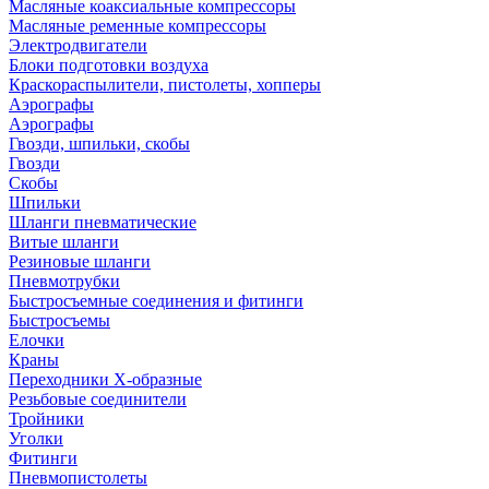
Масляные коаксиальные компрессоры
Масляные ременные компрессоры
Электродвигатели
Блоки подготовки воздуха
Краскораспылители, пистолеты, хопперы
Аэрографы
Аэрографы
Гвозди, шпильки, скобы
Гвозди
Скобы
Шпильки
Шланги пневматические
Витые шланги
Резиновые шланги
Пневмотрубки
Быстросъемные соединения и фитинги
Быстросъемы
Елочки
Краны
Переходники Х-образные
Резьбовые соединители
Тройники
Уголки
Фитинги
Пневмопистолеты