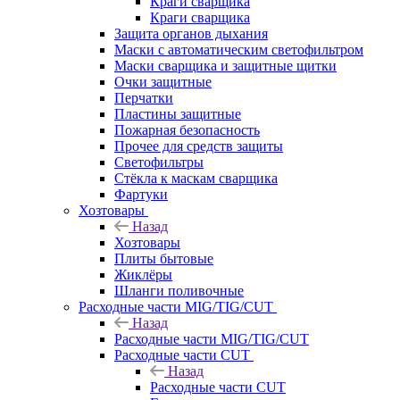
Краги сварщика
Краги сварщика
Защита органов дыхания
Маски с автоматическим светофильтром
Маски сварщика и защитные щитки
Очки защитные
Перчатки
Пластины защитные
Пожарная безопасность
Прочее для средств защиты
Светофильтры
Стёкла к маскам сварщика
Фартуки
Хозтовары
Назад
Хозтовары
Плиты бытовые
Жиклёры
Шланги поливочные
Расходные части MIG/TIG/CUT
Назад
Расходные части MIG/TIG/CUT
Расходные части CUT
Назад
Расходные части CUT