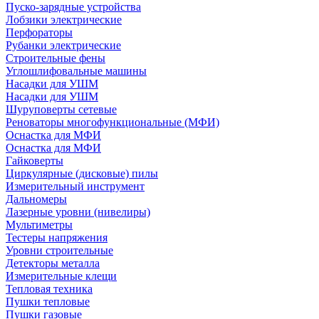
Пуско-зарядные устройства
Лобзики электрические
Перфораторы
Рубанки электрические
Строительные фены
Углошлифовальные машины
Насадки для УШМ
Насадки для УШМ
Шуруповерты сетевые
Реноваторы многофункциональные (МФИ)
Оснастка для МФИ
Оснастка для МФИ
Гайковерты
Циркулярные (дисковые) пилы
Измерительный инструмент
Дальномеры
Лазерные уровни (нивелиры)
Мультиметры
Тестеры напряжения
Уровни строительные
Детекторы металла
Измерительные клещи
Тепловая техника
Пушки тепловые
Пушки газовые