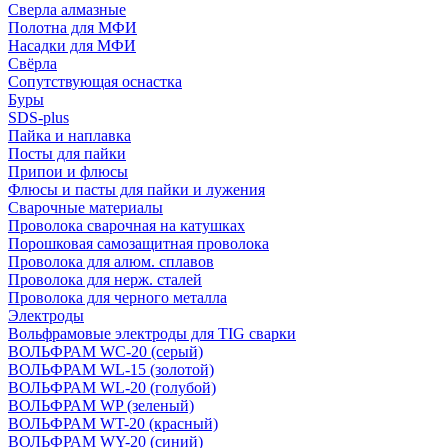
Сверла алмазные
Полотна для МФИ
Насадки для МФИ
Свёрла
Сопутствующая оснастка
Буры
SDS-plus
Пайка и наплавка
Посты для пайки
Припои и флюсы
Флюсы и пасты для пайки и лужения
Сварочные материалы
Проволока сварочная на катушках
Порошковая самозащитная проволока
Проволока для алюм. сплавов
Проволока для нерж. сталей
Проволока для черного металла
Электроды
Вольфрамовые электроды для TIG сварки
ВОЛЬФРАМ WC-20 (серый)
ВОЛЬФРАМ WL-15 (золотой)
ВОЛЬФРАМ WL-20 (голубой)
ВОЛЬФРАМ WP (зеленый)
ВОЛЬФРАМ WT-20 (красный)
ВОЛЬФРАМ WY-20 (синий)