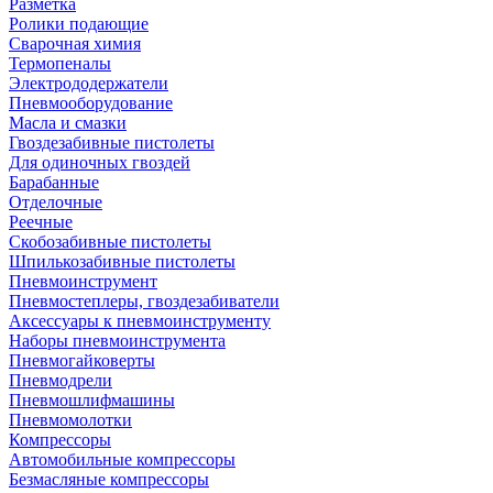
Разметка
Ролики подающие
Сварочная химия
Термопеналы
Электрододержатели
Пневмооборудование
Масла и смазки
Гвоздезабивные пистолеты
Для одиночных гвоздей
Барабанные
Отделочные
Реечные
Скобозабивные пистолеты
Шпилькозабивные пистолеты
Пневмоинструмент
Пневмостеплеры, гвоздезабиватели
Аксессуары к пневмоинструменту
Наборы пневмоинструмента
Пневмогайковерты
Пневмодрели
Пневмошлифмашины
Пневмомолотки
Компрессоры
Автомобильные компрессоры
Безмасляные компрессоры