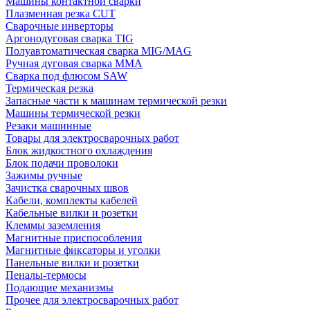
Машины контактной сварки
Плазменная резка CUT
Сварочные инверторы
Аргонодуговая сварка TIG
Полуавтоматическая сварка MIG/MAG
Ручная дуговая сварка MMA
Сварка под флюсом SAW
Термическая резка
Запасные части к машинам термической резки
Машины термической резки
Резаки машинные
Товары для электросварочных работ
Блок жидкостного охлаждения
Блок подачи проволоки
Зажимы ручные
Зачистка сварочных швов
Кабели, комплекты кабелей
Кабельные вилки и розетки
Клеммы заземления
Магнитные приспособления
Магнитные фиксаторы и уголки
Панельные вилки и розетки
Пеналы-термосы
Подающие механизмы
Прочее для электросварочных работ