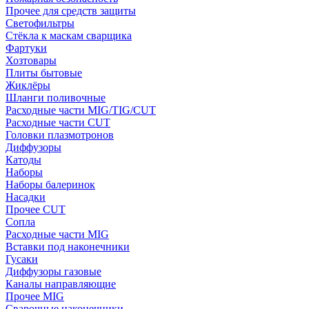
Прочее для средств защиты
Светофильтры
Стёкла к маскам сварщика
Фартуки
Хозтовары
Плиты бытовые
Жиклёры
Шланги поливочные
Расходные части MIG/TIG/CUT
Расходные части CUT
Головки плазмотронов
Диффузоры
Катоды
Наборы
Наборы балеринок
Насадки
Прочее CUT
Сопла
Расходные части MIG
Вставки под наконечники
Гусаки
Диффузоры газовые
Каналы направляющие
Прочее MIG
Сварочные наконечники