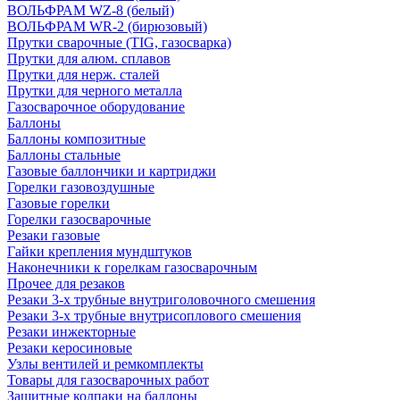
ВОЛЬФРАМ WZ-8 (белый)
ВОЛЬФРАМ WR-2 (бирюзовый)
Прутки сварочные (TIG, газосварка)
Прутки для алюм. сплавов
Прутки для нерж. сталей
Прутки для черного металла
Газосварочное оборудование
Баллоны
Баллоны композитные
Баллоны стальные
Газовые баллончики и картриджи
Горелки газовоздушные
Газовые горелки
Горелки газосварочные
Резаки газовые
Гайки крепления мундштуков
Наконечники к горелкам газосварочным
Прочее для резаков
Резаки 3-х трубные внутриголовочного смешения
Резаки 3-х трубные внутрисоплового смешения
Резаки инжекторные
Резаки керосиновые
Узлы вентилей и ремкомплекты
Товары для газосварочных работ
Защитные колпаки на баллоны