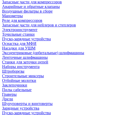
Запасные части для компрессоров
Аварийные и обратные клапаны
Воздушные фильтры в сборе
Манометры
Реле для компрессоров
Запасные части для нейлеров и степлеров
Электроинструмент
Точильные станки
Пуско-зарядные устройства
Оснастка для МФИ
Насадки для УШМ
Эксцентриковые (орбитальные) шлифмашины
Ленточные шлифмашины
Станки для заточки цепей
Наборы инструмента
Штроборезы
Строительные миксеры
Отбойные молотки
Заклепочники
Пилы сабельные
Граверы
Дрели
Шуруповерты и винтоверты
Зарядные устройства
Пуско-зарядные устройства