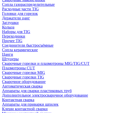
Сопла газораспределительные
Расходные части TIG
Головки для горелок
Держатели цанг
Заглушки
Кольца
Наборы для TIG
Переходники
Прочее TIG
Соединители быстросъёмные
Сопла керамические
Цанги
Штуцеры
Сварочные горелки и плазмотроны MIG/TIG/CUT
Плазмотроны CUT
Сварочные горелки MIG
Сварочные горелки TIG
Сварочное оборудование
Автоматическая сварка
Аппараты для сварки пластиковых труб
Дополнительное электросварочное оборудование
Контактная сварка
Аппараты для приварки шпилек
Клещи контактной сварки