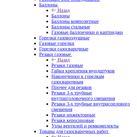
Баллоны
Назад
Баллоны
Баллоны композитные
Баллоны стальные
Газовые баллончики и картриджи
Горелки газовоздушные
Газовые горелки
Горелки газосварочные
Резаки газовые
Назад
Резаки газовые
Гайки крепления мундштуков
Наконечники к горелкам
газосварочным
Прочее для резаков
Резаки 3-х трубные
внутриголовочного смешения
Резаки 3-х трубные внутрисоплового
смешения
Резаки инжекторные
Резаки керосиновые
Узлы вентилей и ремкомплекты
Товары для газосварочных работ
Назад