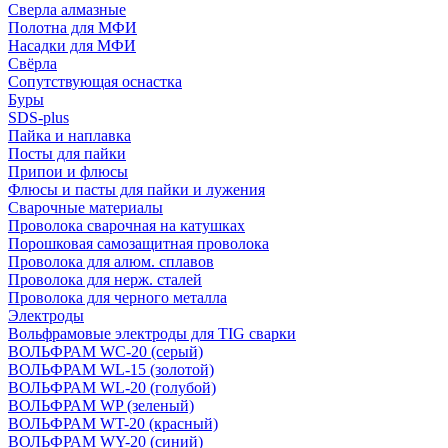
Сверла алмазные
Полотна для МФИ
Насадки для МФИ
Свёрла
Сопутствующая оснастка
Буры
SDS-plus
Пайка и наплавка
Посты для пайки
Припои и флюсы
Флюсы и пасты для пайки и лужения
Сварочные материалы
Проволока сварочная на катушках
Порошковая самозащитная проволока
Проволока для алюм. сплавов
Проволока для нерж. сталей
Проволока для черного металла
Электроды
Вольфрамовые электроды для TIG сварки
ВОЛЬФРАМ WC-20 (серый)
ВОЛЬФРАМ WL-15 (золотой)
ВОЛЬФРАМ WL-20 (голубой)
ВОЛЬФРАМ WP (зеленый)
ВОЛЬФРАМ WT-20 (красный)
ВОЛЬФРАМ WY-20 (синий)