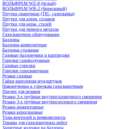
ВОЛЬФРАМ WZ-8 (белый)
ВОЛЬФРАМ WR-2 (бирюзовый)
Прутки сварочные (TIG, газосварка)
Прутки для алюм. сплавов
Прутки для нерж. сталей
Прутки для черного металла
Газосварочное оборудование
Баллоны
Баллоны композитные
Баллоны стальные
Газовые баллончики и картриджи
Горелки газовоздушные
Газовые горелки
Горелки газосварочные
Резаки газовые
Гайки крепления мундштуков
Наконечники к горелкам газосварочным
Прочее для резаков
Резаки 3-х трубные внутриголовочного смешения
Резаки 3-х трубные внутрисоплового смешения
Резаки инжекторные
Резаки керосиновые
Узлы вентилей и ремкомплекты
Товары для газосварочных работ
Защитные колпаки на баллоны