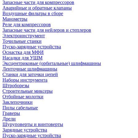
Запасные части для компрессоров
Аварийные и обратные клапаны
Воздушные фильтры в сборе
Манометры
Реле для компрессоров
Запасные части для нейлеров и степлеров
Электроинструмент
Точильные станки
Пуско-зарядные устройства
Оснастка для МФИ
Насадки для УШМ
Эксцентриковые (орбитальные) шлифмашины
Ленточные шлифмашины
Станки для заточки цепей
Наборы инструмента
Штроборезы
Строительные миксеры
Отбойные молотки
Заклепочники
Пилы сабельные
Граверы
Дрели
Шуруповерты и винтоверты
Зарядные устройства
Пуско-зарядные устройства