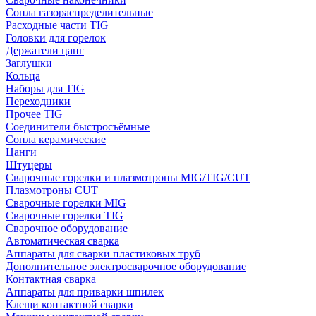
Сопла газораспределительные
Расходные части TIG
Головки для горелок
Держатели цанг
Заглушки
Кольца
Наборы для TIG
Переходники
Прочее TIG
Соединители быстросъёмные
Сопла керамические
Цанги
Штуцеры
Сварочные горелки и плазмотроны MIG/TIG/CUT
Плазмотроны CUT
Сварочные горелки MIG
Сварочные горелки TIG
Сварочное оборудование
Автоматическая сварка
Аппараты для сварки пластиковых труб
Дополнительное электросварочное оборудование
Контактная сварка
Аппараты для приварки шпилек
Клещи контактной сварки