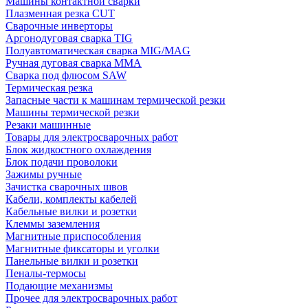
Машины контактной сварки
Плазменная резка CUT
Сварочные инверторы
Аргонодуговая сварка TIG
Полуавтоматическая сварка MIG/MAG
Ручная дуговая сварка MMA
Сварка под флюсом SAW
Термическая резка
Запасные части к машинам термической резки
Машины термической резки
Резаки машинные
Товары для электросварочных работ
Блок жидкостного охлаждения
Блок подачи проволоки
Зажимы ручные
Зачистка сварочных швов
Кабели, комплекты кабелей
Кабельные вилки и розетки
Клеммы заземления
Магнитные приспособления
Магнитные фиксаторы и уголки
Панельные вилки и розетки
Пеналы-термосы
Подающие механизмы
Прочее для электросварочных работ