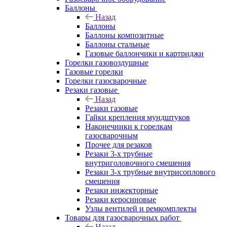
Баллоны
Назад
Баллоны
Баллоны композитные
Баллоны стальные
Газовые баллончики и картриджи
Горелки газовоздушные
Газовые горелки
Горелки газосварочные
Резаки газовые
Назад
Резаки газовые
Гайки крепления мундштуков
Наконечники к горелкам
газосварочным
Прочее для резаков
Резаки 3-х трубные
внутриголовочного смешения
Резаки 3-х трубные внутрисоплового
смешения
Резаки инжекторные
Резаки керосиновые
Узлы вентилей и ремкомплекты
Товары для газосварочных работ
Назад