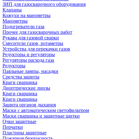
ЗИП для газосварочного оборудования
Клапаны
Кожухи на манометры
Манометры
Подогреватели газа
Прочее для газосварочных работ
Рукава для газовой сварки
Смесители газов, ротаметры
Устройства для перекачки газов
Редукторы и регуляторы
Регуляторы расхода газа
Редукторы
Паяльные лампы, насадки
Средства защиты
Краги сварщика
Диоптрические линзы
Краги сварщика
Краги сварщика
Защита органов дыхания
Маски с автоматическим светофильтром
Маски сварщика и защитные щитки
Очки защитные
Перчатки
Пластины защитные
Пожарная безопасность