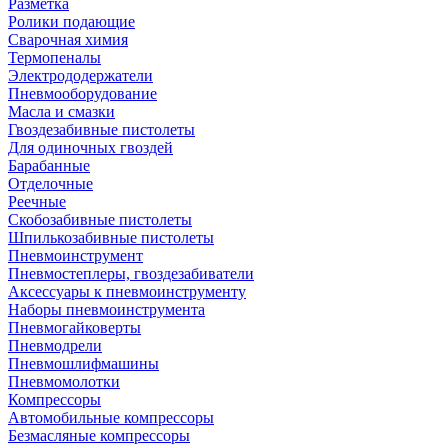
Разметка
Ролики подающие
Сварочная химия
Термопеналы
Электрододержатели
Пневмооборудование
Масла и смазки
Гвоздезабивные пистолеты
Для одиночных гвоздей
Барабанные
Отделочные
Реечные
Скобозабивные пистолеты
Шпилькозабивные пистолеты
Пневмоинструмент
Пневмостеплеры, гвоздезабиватели
Аксессуары к пневмоинструменту
Наборы пневмоинструмента
Пневмогайковерты
Пневмодрели
Пневмошлифмашины
Пневмомолотки
Компрессоры
Автомобильные компрессоры
Безмасляные компрессоры