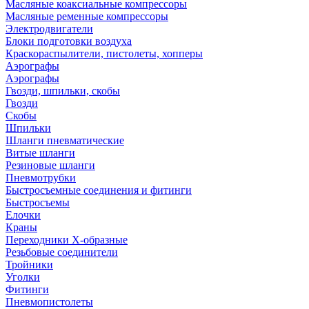
Масляные коаксиальные компрессоры
Масляные ременные компрессоры
Электродвигатели
Блоки подготовки воздуха
Краскораспылители, пистолеты, хопперы
Аэрографы
Аэрографы
Гвозди, шпильки, скобы
Гвозди
Скобы
Шпильки
Шланги пневматические
Витые шланги
Резиновые шланги
Пневмотрубки
Быстросъемные соединения и фитинги
Быстросъемы
Елочки
Краны
Переходники Х-образные
Резьбовые соединители
Тройники
Уголки
Фитинги
Пневмопистолеты