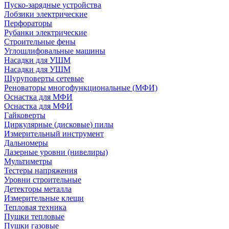
Пуско-зарядные устройства
Лобзики электрические
Перфораторы
Рубанки электрические
Строительные фены
Углошлифовальные машины
Насадки для УШМ
Насадки для УШМ
Шуруповерты сетевые
Реноваторы многофункциональные (МФИ)
Оснастка для МФИ
Оснастка для МФИ
Гайковерты
Циркулярные (дисковые) пилы
Измерительный инструмент
Дальномеры
Лазерные уровни (нивелиры)
Мультиметры
Тестеры напряжения
Уровни строительные
Детекторы металла
Измерительные клещи
Тепловая техника
Пушки тепловые
Пушки газовые