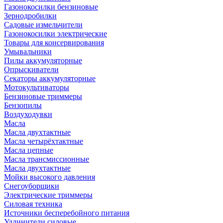
Газонокосилки бензиновые
Зернодробилки
Садовые измельчители
Газонокосилки электрические
Товары для консервирования
Умывальники
Пилы аккумуляторные
Опрыскиватели
Секаторы аккумуляторные
Мотокультиваторы
Бензиновые триммеры
Бензопилы
Воздуходувки
Масла
Масла двухтактные
Масла четырёхтактные
Масла цепные
Масла трансмиссионные
Масла двухтактные
Мойки высокого давления
Снегоуборщики
Электрические триммеры
Силовая техника
Источники бесперебойного питания
Удлинители силовые