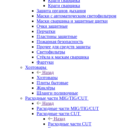
Краги сварщика
Краги сварщика
Защита органов дыхания
Маски с автоматическим светофильтром
Маски сварщика и защитные щитки
Очки защитные
Перчатки
Пластины защитные
Пожарная безопасность
Прочее для средств защиты
Светофильтры
Стёкла к маскам сварщика
Фартуки
Хозтовары
Назад
Хозтовары
Плиты бытовые
Жиклёры
Шланги поливочные
Расходные части MIG/TIG/CUT
Назад
Расходные части MIG/TIG/CUT
Расходные части CUT
Назад
Расходные части CUT