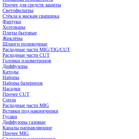
Прочее для средств защиты
Светофильтры
Стёкла к маскам сварщика
Фартуки
Хозтовары
Плиты бытовые
Жиклёры
Шланги поливочные
Расходные части MIG/TIG/CUT
Расходные части CUT
Головки плазмотронов
Диффузоры
Катоды
Наборы
Наборы балеринок
Насадки
Прочее CUT
Сопла
Расходные части MIG
Вставки под наконечники
Гусаки
Диффузоры газовые
Каналы направляющие
Прочее MIG
Сварочные наконечники