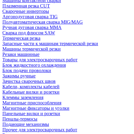
Машины контактной сварки
Плазменная резка CUT
Сварочные инверторы
Аргонодуговая сварка TIG
Полуавтоматическая сварка MIG/MAG
Ручная дуговая сварка MMA
Сварка под флюсом SAW
Термическая резка
Запасные части к машинам термической резки
Машины термической резки
Резаки машинные
Товары для электросварочных работ
Блок жидкостного охлаждения
Блок подачи проволоки
Зажимы ручные
Зачистка сварочных швов
Кабели, комплекты кабелей
Кабельные вилки и розетки
Клеммы заземления
Магнитные приспособления
Магнитные фиксаторы и уголки
Панельные вилки и розетки
Пеналы-термосы
Подающие механизмы
Прочее для электросварочных работ