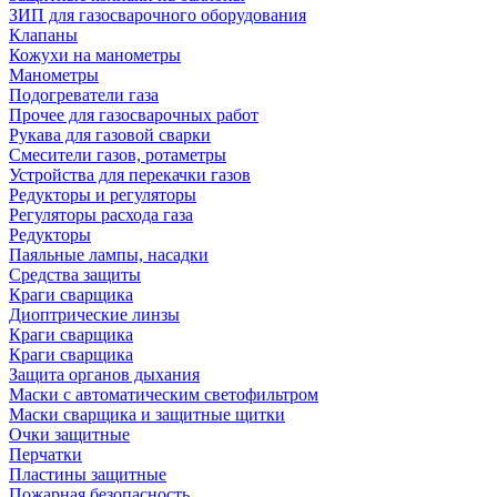
ЗИП для газосварочного оборудования
Клапаны
Кожухи на манометры
Манометры
Подогреватели газа
Прочее для газосварочных работ
Рукава для газовой сварки
Смесители газов, ротаметры
Устройства для перекачки газов
Редукторы и регуляторы
Регуляторы расхода газа
Редукторы
Паяльные лампы, насадки
Средства защиты
Краги сварщика
Диоптрические линзы
Краги сварщика
Краги сварщика
Защита органов дыхания
Маски с автоматическим светофильтром
Маски сварщика и защитные щитки
Очки защитные
Перчатки
Пластины защитные
Пожарная безопасность