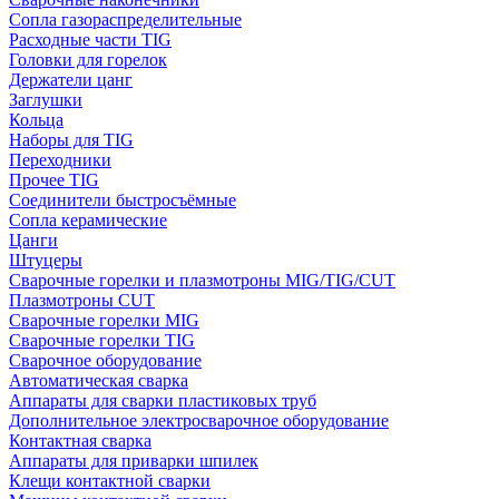
Сопла газораспределительные
Расходные части TIG
Головки для горелок
Держатели цанг
Заглушки
Кольца
Наборы для TIG
Переходники
Прочее TIG
Соединители быстросъёмные
Сопла керамические
Цанги
Штуцеры
Сварочные горелки и плазмотроны MIG/TIG/CUT
Плазмотроны CUT
Сварочные горелки MIG
Сварочные горелки TIG
Сварочное оборудование
Автоматическая сварка
Аппараты для сварки пластиковых труб
Дополнительное электросварочное оборудование
Контактная сварка
Аппараты для приварки шпилек
Клещи контактной сварки