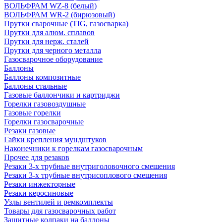
ВОЛЬФРАМ WZ-8 (белый)
ВОЛЬФРАМ WR-2 (бирюзовый)
Прутки сварочные (TIG, газосварка)
Прутки для алюм. сплавов
Прутки для нерж. сталей
Прутки для черного металла
Газосварочное оборудование
Баллоны
Баллоны композитные
Баллоны стальные
Газовые баллончики и картриджи
Горелки газовоздушные
Газовые горелки
Горелки газосварочные
Резаки газовые
Гайки крепления мундштуков
Наконечники к горелкам газосварочным
Прочее для резаков
Резаки 3-х трубные внутриголовочного смешения
Резаки 3-х трубные внутрисоплового смешения
Резаки инжекторные
Резаки керосиновые
Узлы вентилей и ремкомплекты
Товары для газосварочных работ
Защитные колпаки на баллоны