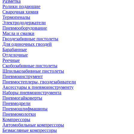
Разметка
Ролики подающие
Сварочная химия
Термопеналы
Электрододержатели
Пневмооборудование
Масла и смазки
Гвоздезабивные пистолеты
Для одиночных гвоздей
Барабанные
Отделочные
Реечные
Скобозабивные пистолеты
Шпилькозабивные пистолеты
Пневмоинструмент
Пневмостеплеры, гвоздезабиватели
Аксессуары к пневмоинструменту
Наборы пневмоинструмента
Пневмогайковерты
Пневмодрели
Пневмошлифмашины
Пневмомолотки
Компрессоры
Автомобильные компрессоры
Безмасляные компрессоры