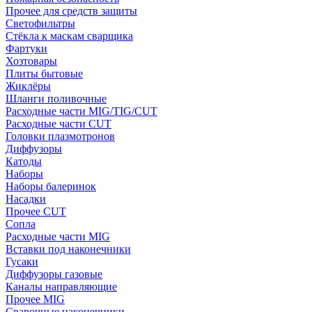
Прочее для средств защиты
Светофильтры
Стёкла к маскам сварщика
Фартуки
Хозтовары
Плиты бытовые
Жиклёры
Шланги поливочные
Расходные части MIG/TIG/CUT
Расходные части CUT
Головки плазмотронов
Диффузоры
Катоды
Наборы
Наборы балеринок
Насадки
Прочее CUT
Сопла
Расходные части MIG
Вставки под наконечники
Гусаки
Диффузоры газовые
Каналы направляющие
Прочее MIG
Сварочные наконечники