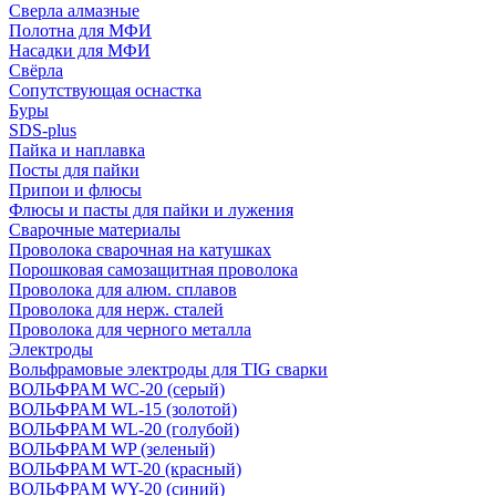
Сверла алмазные
Полотна для МФИ
Насадки для МФИ
Свёрла
Сопутствующая оснастка
Буры
SDS-plus
Пайка и наплавка
Посты для пайки
Припои и флюсы
Флюсы и пасты для пайки и лужения
Сварочные материалы
Проволока сварочная на катушках
Порошковая самозащитная проволока
Проволока для алюм. сплавов
Проволока для нерж. сталей
Проволока для черного металла
Электроды
Вольфрамовые электроды для TIG сварки
ВОЛЬФРАМ WC-20 (серый)
ВОЛЬФРАМ WL-15 (золотой)
ВОЛЬФРАМ WL-20 (голубой)
ВОЛЬФРАМ WP (зеленый)
ВОЛЬФРАМ WT-20 (красный)
ВОЛЬФРАМ WY-20 (синий)