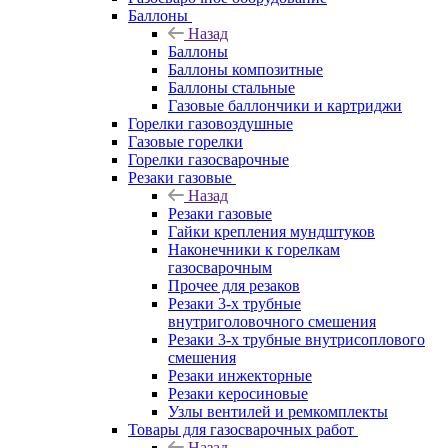
Баллоны
Назад
Баллоны
Баллоны композитные
Баллоны стальные
Газовые баллончики и картриджи
Горелки газовоздушные
Газовые горелки
Горелки газосварочные
Резаки газовые
Назад
Резаки газовые
Гайки крепления мундштуков
Наконечники к горелкам
газосварочным
Прочее для резаков
Резаки 3-х трубные
внутриголовочного смешения
Резаки 3-х трубные внутрисоплового
смешения
Резаки инжекторные
Резаки керосиновые
Узлы вентилей и ремкомплекты
Товары для газосварочных работ
Назад