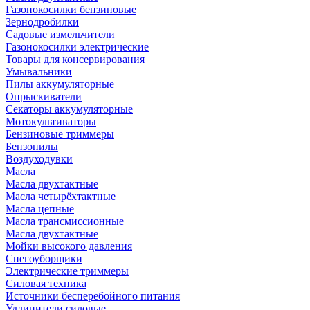
Газонокосилки бензиновые
Зернодробилки
Садовые измельчители
Газонокосилки электрические
Товары для консервирования
Умывальники
Пилы аккумуляторные
Опрыскиватели
Секаторы аккумуляторные
Мотокультиваторы
Бензиновые триммеры
Бензопилы
Воздуходувки
Масла
Масла двухтактные
Масла четырёхтактные
Масла цепные
Масла трансмиссионные
Масла двухтактные
Мойки высокого давления
Снегоуборщики
Электрические триммеры
Силовая техника
Источники бесперебойного питания
Удлинители силовые