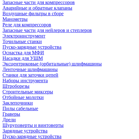
Запасные части для компрессоров
Аварийные и обратные клапаны
Воздушные фильтры в сборе
Манометры
Реле для компрессоров
Запасные части для нейлеров и степлеров
Электроинструмент
Точильные станки
Пуско-зарядные устройства
Оснастка для МФИ
Насадки для УШМ
Эксцентриковые (орбитальные) шлифмашины
Ленточные шлифмашины
Станки для заточки цепей
Наборы инструмента
Штроборезы
Строительные миксеры
Отбойные молотки
Заклепочники
Пилы сабельные
Граверы
Дрели
Шуруповерты и винтоверты
Зарядные устройства
Пуско-зарядные устройства