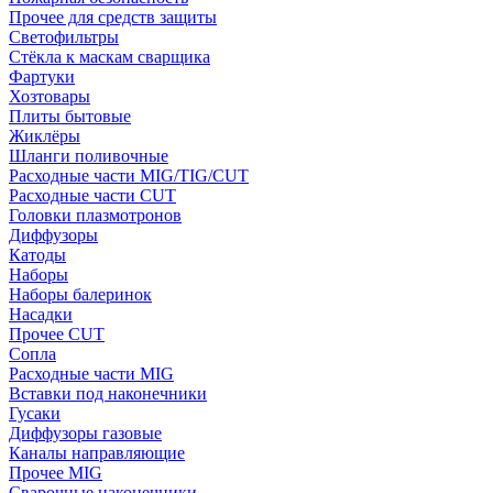
Прочее для средств защиты
Светофильтры
Стёкла к маскам сварщика
Фартуки
Хозтовары
Плиты бытовые
Жиклёры
Шланги поливочные
Расходные части MIG/TIG/CUT
Расходные части CUT
Головки плазмотронов
Диффузоры
Катоды
Наборы
Наборы балеринок
Насадки
Прочее CUT
Сопла
Расходные части MIG
Вставки под наконечники
Гусаки
Диффузоры газовые
Каналы направляющие
Прочее MIG
Сварочные наконечники