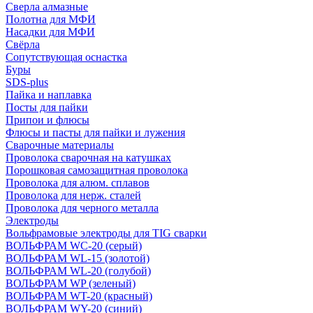
Сверла алмазные
Полотна для МФИ
Насадки для МФИ
Свёрла
Сопутствующая оснастка
Буры
SDS-plus
Пайка и наплавка
Посты для пайки
Припои и флюсы
Флюсы и пасты для пайки и лужения
Сварочные материалы
Проволока сварочная на катушках
Порошковая самозащитная проволока
Проволока для алюм. сплавов
Проволока для нерж. сталей
Проволока для черного металла
Электроды
Вольфрамовые электроды для TIG сварки
ВОЛЬФРАМ WC-20 (серый)
ВОЛЬФРАМ WL-15 (золотой)
ВОЛЬФРАМ WL-20 (голубой)
ВОЛЬФРАМ WP (зеленый)
ВОЛЬФРАМ WT-20 (красный)
ВОЛЬФРАМ WY-20 (синий)