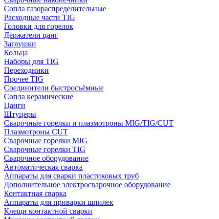
Сопла газораспределительные
Расходные части TIG
Головки для горелок
Держатели цанг
Заглушки
Кольца
Наборы для TIG
Переходники
Прочее TIG
Соединители быстросъёмные
Сопла керамические
Цанги
Штуцеры
Сварочные горелки и плазмотроны MIG/TIG/CUT
Плазмотроны CUT
Сварочные горелки MIG
Сварочные горелки TIG
Сварочное оборудование
Автоматическая сварка
Аппараты для сварки пластиковых труб
Дополнительное электросварочное оборудование
Контактная сварка
Аппараты для приварки шпилек
Клещи контактной сварки