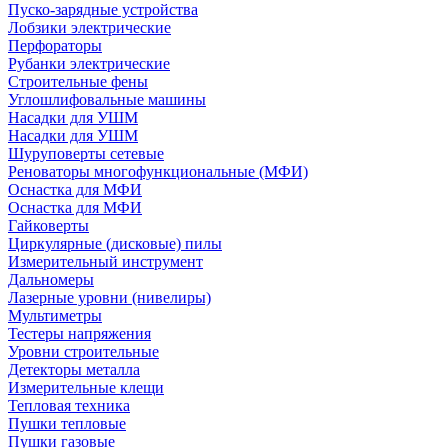
Пуско-зарядные устройства
Лобзики электрические
Перфораторы
Рубанки электрические
Строительные фены
Углошлифовальные машины
Насадки для УШМ
Насадки для УШМ
Шуруповерты сетевые
Реноваторы многофункциональные (МФИ)
Оснастка для МФИ
Оснастка для МФИ
Гайковерты
Циркулярные (дисковые) пилы
Измерительный инструмент
Дальномеры
Лазерные уровни (нивелиры)
Мультиметры
Тестеры напряжения
Уровни строительные
Детекторы металла
Измерительные клещи
Тепловая техника
Пушки тепловые
Пушки газовые