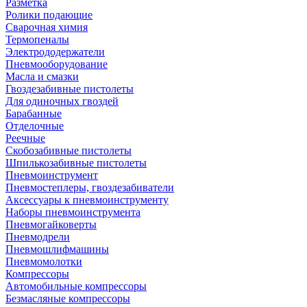
Разметка
Ролики подающие
Сварочная химия
Термопеналы
Электрододержатели
Пневмооборудование
Масла и смазки
Гвоздезабивные пистолеты
Для одиночных гвоздей
Барабанные
Отделочные
Реечные
Скобозабивные пистолеты
Шпилькозабивные пистолеты
Пневмоинструмент
Пневмостеплеры, гвоздезабиватели
Аксессуары к пневмоинструменту
Наборы пневмоинструмента
Пневмогайковерты
Пневмодрели
Пневмошлифмашины
Пневмомолотки
Компрессоры
Автомобильные компрессоры
Безмасляные компрессоры