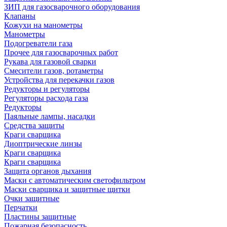
ЗИП для газосварочного оборудования
Клапаны
Кожухи на манометры
Манометры
Подогреватели газа
Прочее для газосварочных работ
Рукава для газовой сварки
Смесители газов, ротаметры
Устройства для перекачки газов
Редукторы и регуляторы
Регуляторы расхода газа
Редукторы
Паяльные лампы, насадки
Средства защиты
Краги сварщика
Диоптрические линзы
Краги сварщика
Краги сварщика
Защита органов дыхания
Маски с автоматическим светофильтром
Маски сварщика и защитные щитки
Очки защитные
Перчатки
Пластины защитные
Пожарная безопасность