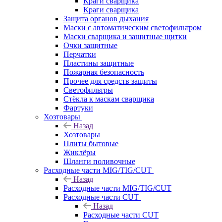
Краги сварщика
Краги сварщика
Защита органов дыхания
Маски с автоматическим светофильтром
Маски сварщика и защитные щитки
Очки защитные
Перчатки
Пластины защитные
Пожарная безопасность
Прочее для средств защиты
Светофильтры
Стёкла к маскам сварщика
Фартуки
Хозтовары
Назад
Хозтовары
Плиты бытовые
Жиклёры
Шланги поливочные
Расходные части MIG/TIG/CUT
Назад
Расходные части MIG/TIG/CUT
Расходные части CUT
Назад
Расходные части CUT