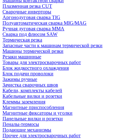
Машины контактной сварки
Плазменная резка CUT
Сварочные инверторы
Аргонодуговая сварка TIG
Полуавтоматическая сварка MIG/MAG
Ручная дуговая сварка MMA
Сварка под флюсом SAW
Термическая резка
Запасные части к машинам термической резки
Машины термической резки
Резаки машинные
Товары для электросварочных работ
Блок жидкостного охлаждения
Блок подачи проволоки
Зажимы ручные
Зачистка сварочных швов
Кабели, комплекты кабелей
Кабельные вилки и розетки
Клеммы заземления
Магнитные приспособления
Магнитные фиксаторы и уголки
Панельные вилки и розетки
Пеналы-термосы
Подающие механизмы
Прочее для электросварочных работ