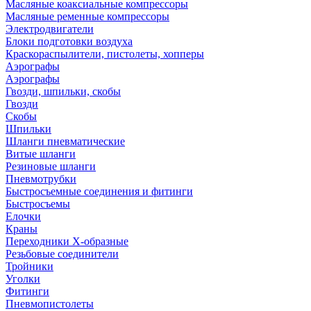
Масляные коаксиальные компрессоры
Масляные ременные компрессоры
Электродвигатели
Блоки подготовки воздуха
Краскораспылители, пистолеты, хопперы
Аэрографы
Аэрографы
Гвозди, шпильки, скобы
Гвозди
Скобы
Шпильки
Шланги пневматические
Витые шланги
Резиновые шланги
Пневмотрубки
Быстросъемные соединения и фитинги
Быстросъемы
Елочки
Краны
Переходники Х-образные
Резьбовые соединители
Тройники
Уголки
Фитинги
Пневмопистолеты