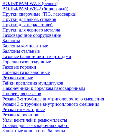
ВОЛЬФРАМ WZ-8 (белый)
ВОЛЬФРАМ WR-2 (бирюзовый)
Прутки сварочные (TIG, газосварка)
Прутки для алюм. сплавов
Прутки для нерж. сталей
Прутки для черного металла
Газосварочное оборудование
Баллоны
Баллоны композитные
Баллоны стальные
Газовые баллончики и картриджи
Горелки газовоздушные
Газовые горелки
Горелки газосварочные
Резаки газовые
Гайки крепления мундштуков
Наконечники к горелкам газосварочным
Прочее для резаков
Резаки 3-х трубные внутриголовочного смешения
Резаки 3-х трубные внутрисоплового смешения
Резаки инжекторные
Резаки керосиновые
Узлы вентилей и ремкомплекты
Товары для газосварочных работ
Защитные колпаки на баллоны