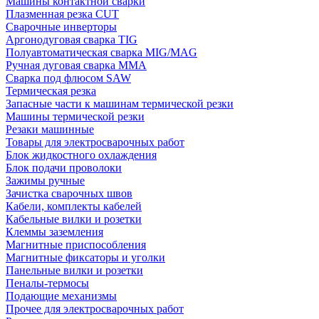
Машины контактной сварки
Плазменная резка CUT
Сварочные инверторы
Аргонодуговая сварка TIG
Полуавтоматическая сварка MIG/MAG
Ручная дуговая сварка MMA
Сварка под флюсом SAW
Термическая резка
Запасные части к машинам термической резки
Машины термической резки
Резаки машинные
Товары для электросварочных работ
Блок жидкостного охлаждения
Блок подачи проволоки
Зажимы ручные
Зачистка сварочных швов
Кабели, комплекты кабелей
Кабельные вилки и розетки
Клеммы заземления
Магнитные приспособления
Магнитные фиксаторы и уголки
Панельные вилки и розетки
Пеналы-термосы
Подающие механизмы
Прочее для электросварочных работ