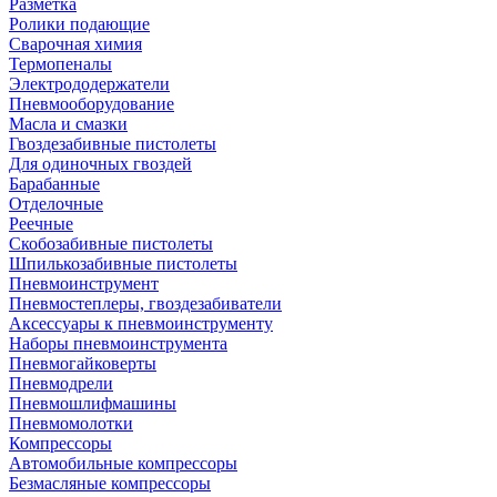
Разметка
Ролики подающие
Сварочная химия
Термопеналы
Электрододержатели
Пневмооборудование
Масла и смазки
Гвоздезабивные пистолеты
Для одиночных гвоздей
Барабанные
Отделочные
Реечные
Скобозабивные пистолеты
Шпилькозабивные пистолеты
Пневмоинструмент
Пневмостеплеры, гвоздезабиватели
Аксессуары к пневмоинструменту
Наборы пневмоинструмента
Пневмогайковерты
Пневмодрели
Пневмошлифмашины
Пневмомолотки
Компрессоры
Автомобильные компрессоры
Безмасляные компрессоры