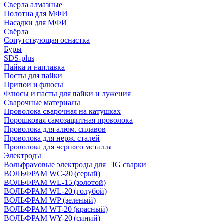
Сверла алмазные
Полотна для МФИ
Насадки для МФИ
Свёрла
Сопутствующая оснастка
Буры
SDS-plus
Пайка и наплавка
Посты для пайки
Припои и флюсы
Флюсы и пасты для пайки и лужения
Сварочные материалы
Проволока сварочная на катушках
Порошковая самозащитная проволока
Проволока для алюм. сплавов
Проволока для нерж. сталей
Проволока для черного металла
Электроды
Вольфрамовые электроды для TIG сварки
ВОЛЬФРАМ WC-20 (серый)
ВОЛЬФРАМ WL-15 (золотой)
ВОЛЬФРАМ WL-20 (голубой)
ВОЛЬФРАМ WP (зеленый)
ВОЛЬФРАМ WT-20 (красный)
ВОЛЬФРАМ WY-20 (синий)