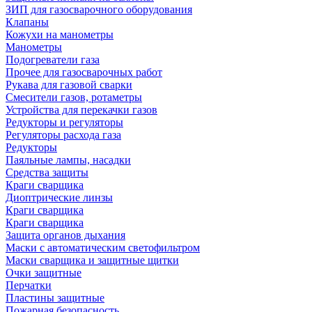
ЗИП для газосварочного оборудования
Клапаны
Кожухи на манометры
Манометры
Подогреватели газа
Прочее для газосварочных работ
Рукава для газовой сварки
Смесители газов, ротаметры
Устройства для перекачки газов
Редукторы и регуляторы
Регуляторы расхода газа
Редукторы
Паяльные лампы, насадки
Средства защиты
Краги сварщика
Диоптрические линзы
Краги сварщика
Краги сварщика
Защита органов дыхания
Маски с автоматическим светофильтром
Маски сварщика и защитные щитки
Очки защитные
Перчатки
Пластины защитные
Пожарная безопасность