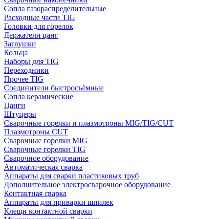
Сопла газораспределительные
Расходные части TIG
Головки для горелок
Держатели цанг
Заглушки
Кольца
Наборы для TIG
Переходники
Прочее TIG
Соединители быстросъёмные
Сопла керамические
Цанги
Штуцеры
Сварочные горелки и плазмотроны MIG/TIG/CUT
Плазмотроны CUT
Сварочные горелки MIG
Сварочные горелки TIG
Сварочное оборудование
Автоматическая сварка
Аппараты для сварки пластиковых труб
Дополнительное электросварочное оборудование
Контактная сварка
Аппараты для приварки шпилек
Клещи контактной сварки