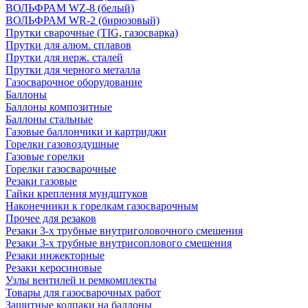
ВОЛЬФРАМ WZ-8 (белый)
ВОЛЬФРАМ WR-2 (бирюзовый)
Прутки сварочные (TIG, газосварка)
Прутки для алюм. сплавов
Прутки для нерж. сталей
Прутки для черного металла
Газосварочное оборудование
Баллоны
Баллоны композитные
Баллоны стальные
Газовые баллончики и картриджи
Горелки газовоздушные
Газовые горелки
Горелки газосварочные
Резаки газовые
Гайки крепления мундштуков
Наконечники к горелкам газосварочным
Прочее для резаков
Резаки 3-х трубные внутриголовочного смешения
Резаки 3-х трубные внутрисоплового смешения
Резаки инжекторные
Резаки керосиновые
Узлы вентилей и ремкомплекты
Товары для газосварочных работ
Защитные колпаки на баллоны