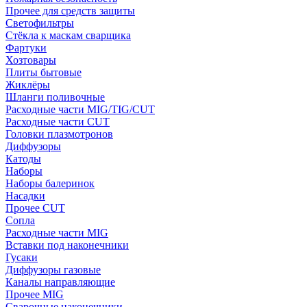
Прочее для средств защиты
Светофильтры
Стёкла к маскам сварщика
Фартуки
Хозтовары
Плиты бытовые
Жиклёры
Шланги поливочные
Расходные части MIG/TIG/CUT
Расходные части CUT
Головки плазмотронов
Диффузоры
Катоды
Наборы
Наборы балеринок
Насадки
Прочее CUT
Сопла
Расходные части MIG
Вставки под наконечники
Гусаки
Диффузоры газовые
Каналы направляющие
Прочее MIG
Сварочные наконечники