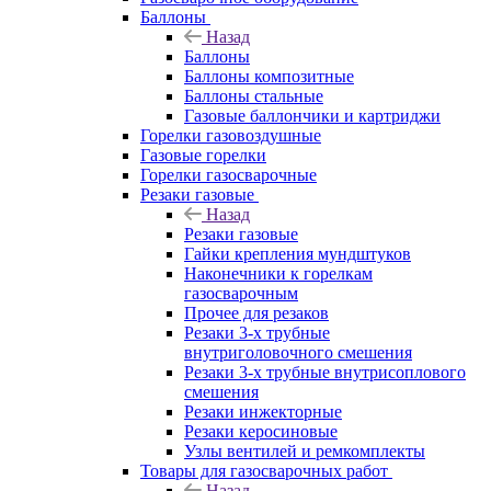
Баллоны
Назад
Баллоны
Баллоны композитные
Баллоны стальные
Газовые баллончики и картриджи
Горелки газовоздушные
Газовые горелки
Горелки газосварочные
Резаки газовые
Назад
Резаки газовые
Гайки крепления мундштуков
Наконечники к горелкам
газосварочным
Прочее для резаков
Резаки 3-х трубные
внутриголовочного смешения
Резаки 3-х трубные внутрисоплового
смешения
Резаки инжекторные
Резаки керосиновые
Узлы вентилей и ремкомплекты
Товары для газосварочных работ
Назад