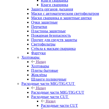
Краги сварщика
Краги сварщика
Защита органов дыхания
Маски с автоматическим светофильтром
Маски сварщика и защитные щитки
Очки защитные
Перчатки
Пластины защитные
Пожарная безопасность
Прочее для средств защиты
Светофильтры
Стёкла к маскам сварщика
Фартуки
Хозтовары
Назад
Хозтовары
Плиты бытовые
Жиклёры
Шланги поливочные
Расходные части MIG/TIG/CUT
Назад
Расходные части MIG/TIG/CUT
Расходные части CUT
Назад
Расходные части CUT