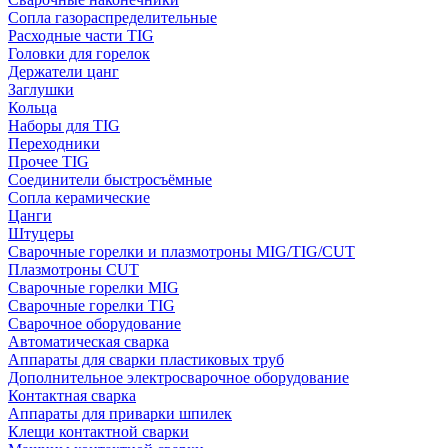
Сопла газораспределительные
Расходные части TIG
Головки для горелок
Держатели цанг
Заглушки
Кольца
Наборы для TIG
Переходники
Прочее TIG
Соединители быстросъёмные
Сопла керамические
Цанги
Штуцеры
Сварочные горелки и плазмотроны MIG/TIG/CUT
Плазмотроны CUT
Сварочные горелки MIG
Сварочные горелки TIG
Сварочное оборудование
Автоматическая сварка
Аппараты для сварки пластиковых труб
Дополнительное электросварочное оборудование
Контактная сварка
Аппараты для приварки шпилек
Клещи контактной сварки