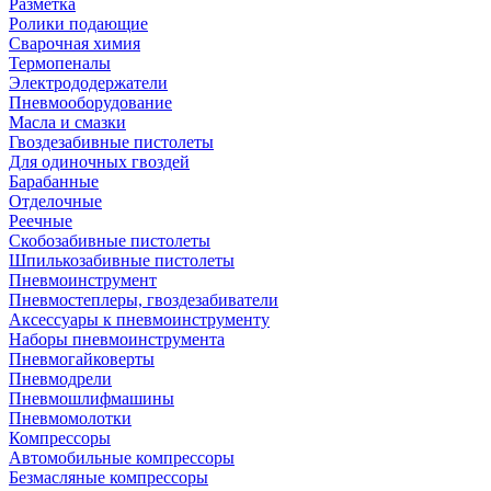
Разметка
Ролики подающие
Сварочная химия
Термопеналы
Электрододержатели
Пневмооборудование
Масла и смазки
Гвоздезабивные пистолеты
Для одиночных гвоздей
Барабанные
Отделочные
Реечные
Скобозабивные пистолеты
Шпилькозабивные пистолеты
Пневмоинструмент
Пневмостеплеры, гвоздезабиватели
Аксессуары к пневмоинструменту
Наборы пневмоинструмента
Пневмогайковерты
Пневмодрели
Пневмошлифмашины
Пневмомолотки
Компрессоры
Автомобильные компрессоры
Безмасляные компрессоры