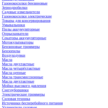
Газонокосилки бензиновые
Зернодробилки
Садовые измельчители
Газонокосилки электрические
Товары для консервирования
Умывальники
Пилы аккумуляторные
Опрыскиватели
Секаторы аккумуляторные
Мотокультиваторы
Бензиновые триммеры
Бензопилы
Воздуходувки
Масла
Масла двухтактные
Масла четырёхтактные
Масла цепные
Масла трансмиссионные
Масла двухтактные
Мойки высокого давления
Снегоуборщики
Электрические триммеры
Силовая техника
Источники бесперебойного питания
Удлинители силовые