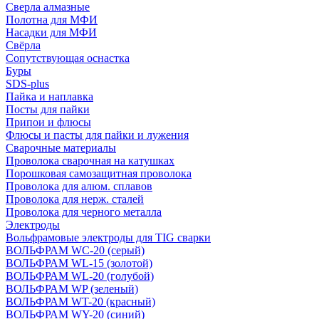
Сверла алмазные
Полотна для МФИ
Насадки для МФИ
Свёрла
Сопутствующая оснастка
Буры
SDS-plus
Пайка и наплавка
Посты для пайки
Припои и флюсы
Флюсы и пасты для пайки и лужения
Сварочные материалы
Проволока сварочная на катушках
Порошковая самозащитная проволока
Проволока для алюм. сплавов
Проволока для нерж. сталей
Проволока для черного металла
Электроды
Вольфрамовые электроды для TIG сварки
ВОЛЬФРАМ WC-20 (серый)
ВОЛЬФРАМ WL-15 (золотой)
ВОЛЬФРАМ WL-20 (голубой)
ВОЛЬФРАМ WP (зеленый)
ВОЛЬФРАМ WT-20 (красный)
ВОЛЬФРАМ WY-20 (синий)