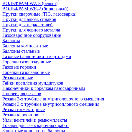
ВОЛЬФРАМ WZ-8 (белый)
ВОЛЬФРАМ WR-2 (бирюзовый)
Прутки сварочные (TIG, газосварка)
Прутки для алюм. сплавов
Прутки для нерж. сталей
Прутки для черного металла
Газосварочное оборудование
Баллоны
Баллоны композитные
Баллоны стальные
Газовые баллончики и картриджи
Горелки газовоздушные
Газовые горелки
Горелки газосварочные
Резаки газовые
Гайки крепления мундштуков
Наконечники к горелкам газосварочным
Прочее для резаков
Резаки 3-х трубные внутриголовочного смешения
Резаки 3-х трубные внутрисоплового смешения
Резаки инжекторные
Резаки керосиновые
Узлы вентилей и ремкомплекты
Товары для газосварочных работ
Защитные колпаки на баллоны