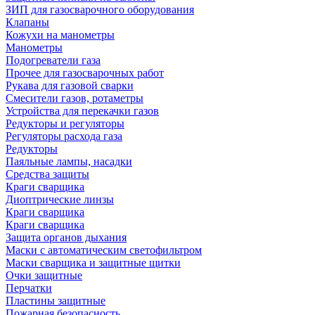
ЗИП для газосварочного оборудования
Клапаны
Кожухи на манометры
Манометры
Подогреватели газа
Прочее для газосварочных работ
Рукава для газовой сварки
Смесители газов, ротаметры
Устройства для перекачки газов
Редукторы и регуляторы
Регуляторы расхода газа
Редукторы
Паяльные лампы, насадки
Средства защиты
Краги сварщика
Диоптрические линзы
Краги сварщика
Краги сварщика
Защита органов дыхания
Маски с автоматическим светофильтром
Маски сварщика и защитные щитки
Очки защитные
Перчатки
Пластины защитные
Пожарная безопасность