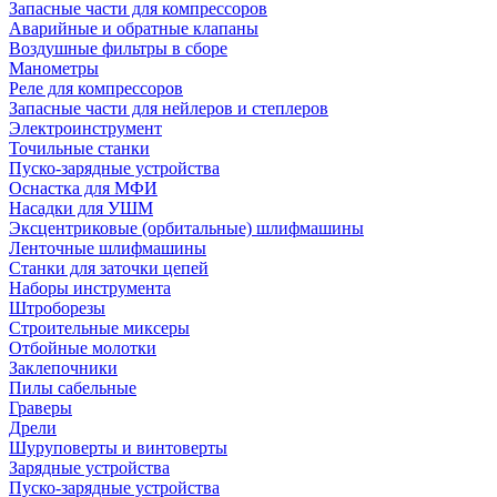
Запасные части для компрессоров
Аварийные и обратные клапаны
Воздушные фильтры в сборе
Манометры
Реле для компрессоров
Запасные части для нейлеров и степлеров
Электроинструмент
Точильные станки
Пуско-зарядные устройства
Оснастка для МФИ
Насадки для УШМ
Эксцентриковые (орбитальные) шлифмашины
Ленточные шлифмашины
Станки для заточки цепей
Наборы инструмента
Штроборезы
Строительные миксеры
Отбойные молотки
Заклепочники
Пилы сабельные
Граверы
Дрели
Шуруповерты и винтоверты
Зарядные устройства
Пуско-зарядные устройства