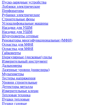
Пуско-зарядные устройства
Лобзики электрические
Перфораторы
Рубанки электрические
Строительные фены
Углошлифовальные машины
Насадки для УШМ
Насадки для УШМ
Шуруповерты сетевые
Реноваторы многофункциональные (МФИ)
Оснастка для МФИ
Оснастка для МФИ
Гайковерты
Циркулярные (дисковые) пилы
Измерительный инструмент
Дальномеры
Лазерные уровни (нивелиры)
Мультиметры
Тестеры напряжения
Уровни строительные
Детекторы металла
Измерительные клещи
Тепловая техника
Пушки тепловые
Пушки газовые