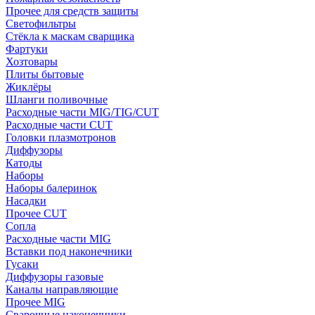
Прочее для средств защиты
Светофильтры
Стёкла к маскам сварщика
Фартуки
Хозтовары
Плиты бытовые
Жиклёры
Шланги поливочные
Расходные части MIG/TIG/CUT
Расходные части CUT
Головки плазмотронов
Диффузоры
Катоды
Наборы
Наборы балеринок
Насадки
Прочее CUT
Сопла
Расходные части MIG
Вставки под наконечники
Гусаки
Диффузоры газовые
Каналы направляющие
Прочее MIG
Сварочные наконечники