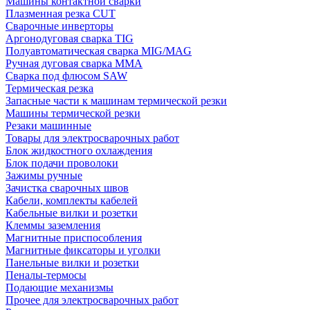
Машины контактной сварки
Плазменная резка CUT
Сварочные инверторы
Аргонодуговая сварка TIG
Полуавтоматическая сварка MIG/MAG
Ручная дуговая сварка MMA
Сварка под флюсом SAW
Термическая резка
Запасные части к машинам термической резки
Машины термической резки
Резаки машинные
Товары для электросварочных работ
Блок жидкостного охлаждения
Блок подачи проволоки
Зажимы ручные
Зачистка сварочных швов
Кабели, комплекты кабелей
Кабельные вилки и розетки
Клеммы заземления
Магнитные приспособления
Магнитные фиксаторы и уголки
Панельные вилки и розетки
Пеналы-термосы
Подающие механизмы
Прочее для электросварочных работ