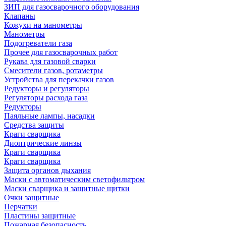
ЗИП для газосварочного оборудования
Клапаны
Кожухи на манометры
Манометры
Подогреватели газа
Прочее для газосварочных работ
Рукава для газовой сварки
Смесители газов, ротаметры
Устройства для перекачки газов
Редукторы и регуляторы
Регуляторы расхода газа
Редукторы
Паяльные лампы, насадки
Средства защиты
Краги сварщика
Диоптрические линзы
Краги сварщика
Краги сварщика
Защита органов дыхания
Маски с автоматическим светофильтром
Маски сварщика и защитные щитки
Очки защитные
Перчатки
Пластины защитные
Пожарная безопасность