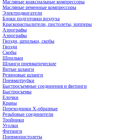
Масляные коаксиальные компрессоры
Масляные ременные компрессоры
Электродвигатели
Блоки подготовки воздуха
Краскораспылители, пистолеты, хопперы
Аэрографы
Аэрографы
Гвозди, шпильки, скобы
Гвозди
Скобы
Шпильки
Шланги пневматические
Витые шланги
Резиновые шланги
Пневмотрубки
Быстросъемные соединения и фитинги
Быстросъемы
Елочки
Краны
Переходники Х-образные
Резьбовые соединители
Тройники
Уголки
Фитинги
Пневмопистолеты