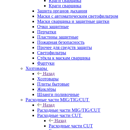
Краги сварщика
Краги сварщика
Защита органов дыхания
Маски с автоматическим светофильтром
Маски сварщика и защитные щитки
Очки защитные
Перчатки
Пластины защитные
Пожарная безопасность
Прочее для средств защиты
Светофильтры
Стёкла к маскам сварщика
Фартуки
Хозтовары
Назад
Хозтовары
Плиты бытовые
Жиклёры
Шланги поливочные
Расходные части MIG/TIG/CUT
Назад
Расходные части MIG/TIG/CUT
Расходные части CUT
Назад
Расходные части CUT