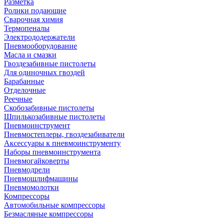
Разметка
Ролики подающие
Сварочная химия
Термопеналы
Электрододержатели
Пневмооборудование
Масла и смазки
Гвоздезабивные пистолеты
Для одиночных гвоздей
Барабанные
Отделочные
Реечные
Скобозабивные пистолеты
Шпилькозабивные пистолеты
Пневмоинструмент
Пневмостеплеры, гвоздезабиватели
Аксессуары к пневмоинструменту
Наборы пневмоинструмента
Пневмогайковерты
Пневмодрели
Пневмошлифмашины
Пневмомолотки
Компрессоры
Автомобильные компрессоры
Безмасляные компрессоры