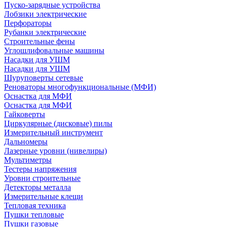
Пуско-зарядные устройства
Лобзики электрические
Перфораторы
Рубанки электрические
Строительные фены
Углошлифовальные машины
Насадки для УШМ
Насадки для УШМ
Шуруповерты сетевые
Реноваторы многофункциональные (МФИ)
Оснастка для МФИ
Оснастка для МФИ
Гайковерты
Циркулярные (дисковые) пилы
Измерительный инструмент
Дальномеры
Лазерные уровни (нивелиры)
Мультиметры
Тестеры напряжения
Уровни строительные
Детекторы металла
Измерительные клещи
Тепловая техника
Пушки тепловые
Пушки газовые