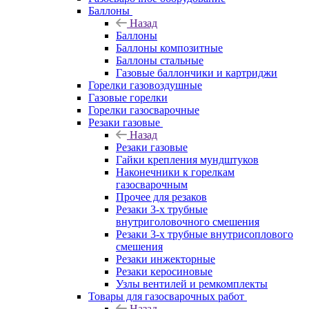
Баллоны
Назад
Баллоны
Баллоны композитные
Баллоны стальные
Газовые баллончики и картриджи
Горелки газовоздушные
Газовые горелки
Горелки газосварочные
Резаки газовые
Назад
Резаки газовые
Гайки крепления мундштуков
Наконечники к горелкам
газосварочным
Прочее для резаков
Резаки 3-х трубные
внутриголовочного смешения
Резаки 3-х трубные внутрисоплового
смешения
Резаки инжекторные
Резаки керосиновые
Узлы вентилей и ремкомплекты
Товары для газосварочных работ
Назад