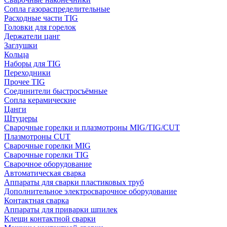
Сопла газораспределительные
Расходные части TIG
Головки для горелок
Держатели цанг
Заглушки
Кольца
Наборы для TIG
Переходники
Прочее TIG
Соединители быстросъёмные
Сопла керамические
Цанги
Штуцеры
Сварочные горелки и плазмотроны MIG/TIG/CUT
Плазмотроны CUT
Сварочные горелки MIG
Сварочные горелки TIG
Сварочное оборудование
Автоматическая сварка
Аппараты для сварки пластиковых труб
Дополнительное электросварочное оборудование
Контактная сварка
Аппараты для приварки шпилек
Клещи контактной сварки