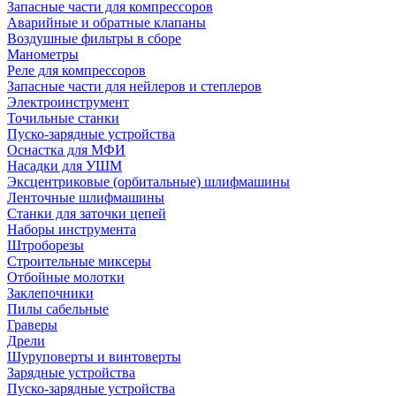
Запасные части для компрессоров
Аварийные и обратные клапаны
Воздушные фильтры в сборе
Манометры
Реле для компрессоров
Запасные части для нейлеров и степлеров
Электроинструмент
Точильные станки
Пуско-зарядные устройства
Оснастка для МФИ
Насадки для УШМ
Эксцентриковые (орбитальные) шлифмашины
Ленточные шлифмашины
Станки для заточки цепей
Наборы инструмента
Штроборезы
Строительные миксеры
Отбойные молотки
Заклепочники
Пилы сабельные
Граверы
Дрели
Шуруповерты и винтоверты
Зарядные устройства
Пуско-зарядные устройства