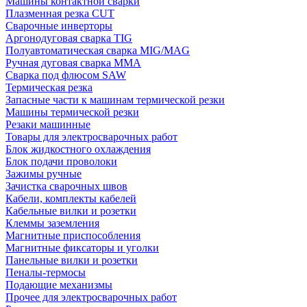
Машины контактной сварки
Плазменная резка CUT
Сварочные инверторы
Аргонодуговая сварка TIG
Полуавтоматическая сварка MIG/MAG
Ручная дуговая сварка MMA
Сварка под флюсом SAW
Термическая резка
Запасные части к машинам термической резки
Машины термической резки
Резаки машинные
Товары для электросварочных работ
Блок жидкостного охлаждения
Блок подачи проволоки
Зажимы ручные
Зачистка сварочных швов
Кабели, комплекты кабелей
Кабельные вилки и розетки
Клеммы заземления
Магнитные приспособления
Магнитные фиксаторы и уголки
Панельные вилки и розетки
Пеналы-термосы
Подающие механизмы
Прочее для электросварочных работ