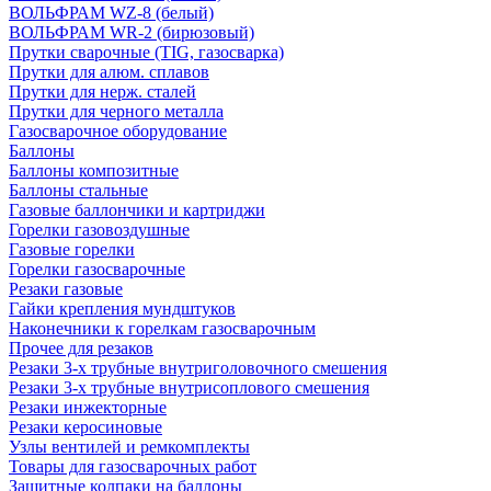
ВОЛЬФРАМ WZ-8 (белый)
ВОЛЬФРАМ WR-2 (бирюзовый)
Прутки сварочные (TIG, газосварка)
Прутки для алюм. сплавов
Прутки для нерж. сталей
Прутки для черного металла
Газосварочное оборудование
Баллоны
Баллоны композитные
Баллоны стальные
Газовые баллончики и картриджи
Горелки газовоздушные
Газовые горелки
Горелки газосварочные
Резаки газовые
Гайки крепления мундштуков
Наконечники к горелкам газосварочным
Прочее для резаков
Резаки 3-х трубные внутриголовочного смешения
Резаки 3-х трубные внутрисоплового смешения
Резаки инжекторные
Резаки керосиновые
Узлы вентилей и ремкомплекты
Товары для газосварочных работ
Защитные колпаки на баллоны