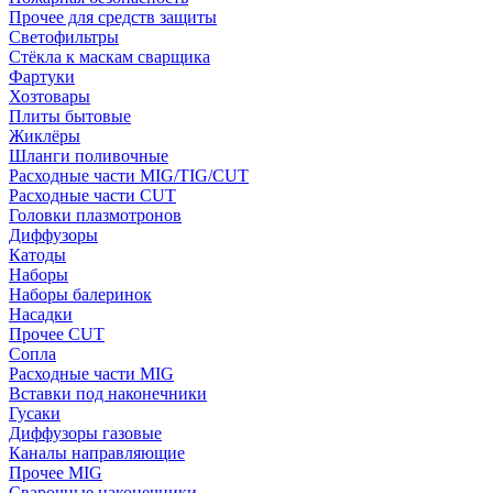
Прочее для средств защиты
Светофильтры
Стёкла к маскам сварщика
Фартуки
Хозтовары
Плиты бытовые
Жиклёры
Шланги поливочные
Расходные части MIG/TIG/CUT
Расходные части CUT
Головки плазмотронов
Диффузоры
Катоды
Наборы
Наборы балеринок
Насадки
Прочее CUT
Сопла
Расходные части MIG
Вставки под наконечники
Гусаки
Диффузоры газовые
Каналы направляющие
Прочее MIG
Сварочные наконечники