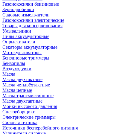
Газонокосилки бензиновые
Зернодробилки
Садовые измельчители
Газонокосилки электрические
Товары для консервирования
Умывальники
Пилы аккумуляторные
Опрыскиватели
Секаторы аккумуляторные
Мотокультиваторы
Бензиновые триммеры
Бензопилы
Воздуходувки
Масла
Масла двухтактные
Масла четырёхтактные
Масла цепные
Масла трансмиссионные
Масла двухтактные
Мойки высокого давления
Снегоуборщики
Электрические триммеры
Силовая техника
Источники бесперебойного питания
Удлинители силовые