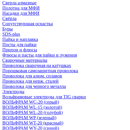
Сверла алмазные
Полотна для МФИ
Насадки для МФИ
Свёрла
Сопутствующая оснастка
Буры
SDS-plus
Пайка и наплавка
Посты для пайки
Припои и флюсы
Флюсы и пасты для пайки и лужения
Сварочные материалы
Проволока сварочная на катушках
Порошковая самозащитная проволока
Проволока для алюм. сплавов
Проволока для нерж. сталей
Проволока для черного металла
Электроды
Вольфрамовые электроды для TIG сварки
ВОЛЬФРАМ WC-20 (серый)
ВОЛЬФРАМ WL-15 (золотой)
ВОЛЬФРАМ WL-20 (голубой)
ВОЛЬФРАМ WP (зеленый)
ВОЛЬФРАМ WT-20 (красный)
ВОЛЬФРАМ WY-20 (синий)