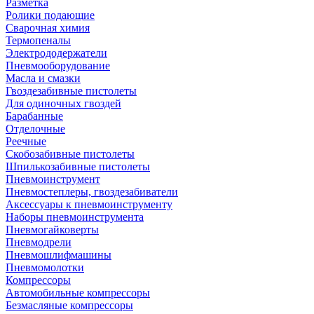
Разметка
Ролики подающие
Сварочная химия
Термопеналы
Электрододержатели
Пневмооборудование
Масла и смазки
Гвоздезабивные пистолеты
Для одиночных гвоздей
Барабанные
Отделочные
Реечные
Скобозабивные пистолеты
Шпилькозабивные пистолеты
Пневмоинструмент
Пневмостеплеры, гвоздезабиватели
Аксессуары к пневмоинструменту
Наборы пневмоинструмента
Пневмогайковерты
Пневмодрели
Пневмошлифмашины
Пневмомолотки
Компрессоры
Автомобильные компрессоры
Безмасляные компрессоры