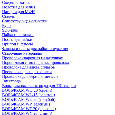
Сверла алмазные
Полотна для МФИ
Насадки для МФИ
Свёрла
Сопутствующая оснастка
Буры
SDS-plus
Пайка и наплавка
Посты для пайки
Припои и флюсы
Флюсы и пасты для пайки и лужения
Сварочные материалы
Проволока сварочная на катушках
Порошковая самозащитная проволока
Проволока для алюм. сплавов
Проволока для нерж. сталей
Проволока для черного металла
Электроды
Вольфрамовые электроды для TIG сварки
ВОЛЬФРАМ WC-20 (серый)
ВОЛЬФРАМ WL-15 (золотой)
ВОЛЬФРАМ WL-20 (голубой)
ВОЛЬФРАМ WP (зеленый)
ВОЛЬФРАМ WT-20 (красный)
ВОЛЬФРАМ WY-20 (синий)