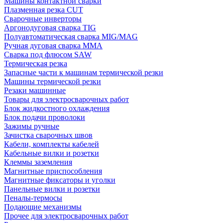
Машины контактной сварки
Плазменная резка CUT
Сварочные инверторы
Аргонодуговая сварка TIG
Полуавтоматическая сварка MIG/MAG
Ручная дуговая сварка MMA
Сварка под флюсом SAW
Термическая резка
Запасные части к машинам термической резки
Машины термической резки
Резаки машинные
Товары для электросварочных работ
Блок жидкостного охлаждения
Блок подачи проволоки
Зажимы ручные
Зачистка сварочных швов
Кабели, комплекты кабелей
Кабельные вилки и розетки
Клеммы заземления
Магнитные приспособления
Магнитные фиксаторы и уголки
Панельные вилки и розетки
Пеналы-термосы
Подающие механизмы
Прочее для электросварочных работ