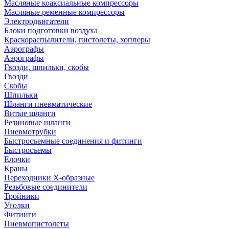
Масляные коаксиальные компрессоры
Масляные ременные компрессоры
Электродвигатели
Блоки подготовки воздуха
Краскораспылители, пистолеты, хопперы
Аэрографы
Аэрографы
Гвозди, шпильки, скобы
Гвозди
Скобы
Шпильки
Шланги пневматические
Витые шланги
Резиновые шланги
Пневмотрубки
Быстросъемные соединения и фитинги
Быстросъемы
Елочки
Краны
Переходники Х-образные
Резьбовые соединители
Тройники
Уголки
Фитинги
Пневмопистолеты