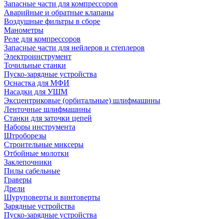
Запасные части для компрессоров
Аварийные и обратные клапаны
Воздушные фильтры в сборе
Манометры
Реле для компрессоров
Запасные части для нейлеров и степлеров
Электроинструмент
Точильные станки
Пуско-зарядные устройства
Оснастка для МФИ
Насадки для УШМ
Эксцентриковые (орбитальные) шлифмашины
Ленточные шлифмашины
Станки для заточки цепей
Наборы инструмента
Штроборезы
Строительные миксеры
Отбойные молотки
Заклепочники
Пилы сабельные
Граверы
Дрели
Шуруповерты и винтоверты
Зарядные устройства
Пуско-зарядные устройства