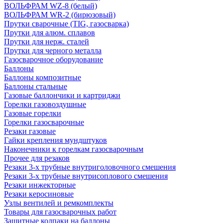
ВОЛЬФРАМ WZ-8 (белый)
ВОЛЬФРАМ WR-2 (бирюзовый)
Прутки сварочные (TIG, газосварка)
Прутки для алюм. сплавов
Прутки для нерж. сталей
Прутки для черного металла
Газосварочное оборудование
Баллоны
Баллоны композитные
Баллоны стальные
Газовые баллончики и картриджи
Горелки газовоздушные
Газовые горелки
Горелки газосварочные
Резаки газовые
Гайки крепления мундштуков
Наконечники к горелкам газосварочным
Прочее для резаков
Резаки 3-х трубные внутриголовочного смешения
Резаки 3-х трубные внутрисоплового смешения
Резаки инжекторные
Резаки керосиновые
Узлы вентилей и ремкомплекты
Товары для газосварочных работ
Защитные колпаки на баллоны