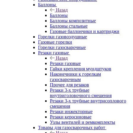
Баллоны
Назад
Баллоны
Баллоны композитные
Баллоны стальные
Газовые баллончики и картриджи
Горелки газовоздушные
Газовые горелки
Горелки газосварочные
Резаки газовые
Назад
Резаки газовые
Гайки крепления мундштуков
Наконечники к горелкам
газосварочным
Прочее для резаков
Резаки 3-х трубные
внутриголовочного смешения
Резаки 3-х трубные внутрисоплового
смешения
Резаки инжекторные
Резаки керосиновые
Узлы вентилей и ремкомплекты
Товары для газосварочных работ
Назад