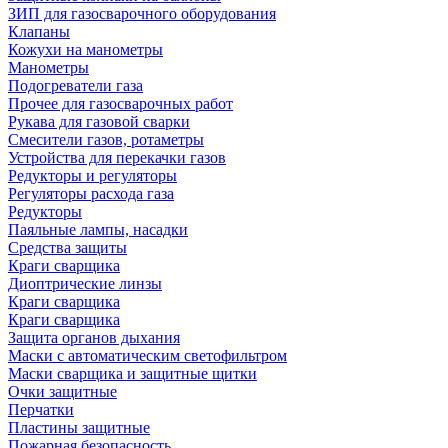
ЗИП для газосварочного оборудования
Клапаны
Кожухи на манометры
Манометры
Подогреватели газа
Прочее для газосварочных работ
Рукава для газовой сварки
Смесители газов, ротаметры
Устройства для перекачки газов
Редукторы и регуляторы
Регуляторы расхода газа
Редукторы
Паяльные лампы, насадки
Средства защиты
Краги сварщика
Диоптрические линзы
Краги сварщика
Краги сварщика
Защита органов дыхания
Маски с автоматическим светофильтром
Маски сварщика и защитные щитки
Очки защитные
Перчатки
Пластины защитные
Пожарная безопасность