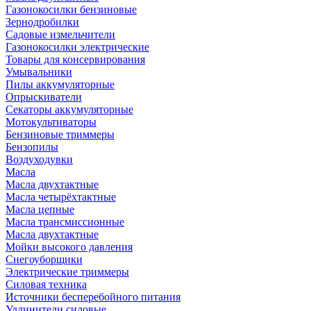
Газонокосилки бензиновые
Зернодробилки
Садовые измельчители
Газонокосилки электрические
Товары для консервирования
Умывальники
Пилы аккумуляторные
Опрыскиватели
Секаторы аккумуляторные
Мотокультиваторы
Бензиновые триммеры
Бензопилы
Воздуходувки
Масла
Масла двухтактные
Масла четырёхтактные
Масла цепные
Масла трансмиссионные
Масла двухтактные
Мойки высокого давления
Снегоуборщики
Электрические триммеры
Силовая техника
Источники бесперебойного питания
Удлинители силовые