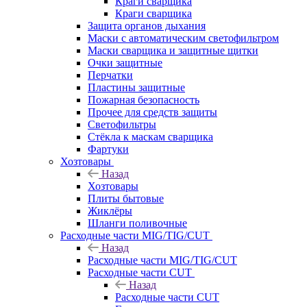
Краги сварщика
Краги сварщика
Защита органов дыхания
Маски с автоматическим светофильтром
Маски сварщика и защитные щитки
Очки защитные
Перчатки
Пластины защитные
Пожарная безопасность
Прочее для средств защиты
Светофильтры
Стёкла к маскам сварщика
Фартуки
Хозтовары
Назад
Хозтовары
Плиты бытовые
Жиклёры
Шланги поливочные
Расходные части MIG/TIG/CUT
Назад
Расходные части MIG/TIG/CUT
Расходные части CUT
Назад
Расходные части CUT