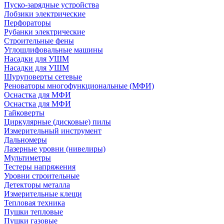
Пуско-зарядные устройства
Лобзики электрические
Перфораторы
Рубанки электрические
Строительные фены
Углошлифовальные машины
Насадки для УШМ
Насадки для УШМ
Шуруповерты сетевые
Реноваторы многофункциональные (МФИ)
Оснастка для МФИ
Оснастка для МФИ
Гайковерты
Циркулярные (дисковые) пилы
Измерительный инструмент
Дальномеры
Лазерные уровни (нивелиры)
Мультиметры
Тестеры напряжения
Уровни строительные
Детекторы металла
Измерительные клещи
Тепловая техника
Пушки тепловые
Пушки газовые