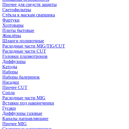
Прочее для средств защиты
Светофильтры
Стёкла к маскам сварщика
Фартуки
Хозтовары
Плиты бытовые
Жиклёры
Шланги поливочные
Расходные части MIG/TIG/CUT
Расходные части CUT
Головки плазмотронов
Диффузоры
Катоды
Наборы
Наборы балеринок
Насадки
Прочее CUT
Сопла
Расходные части MIG
Вставки под наконечники
Гусаки
Диффузоры газовые
Каналы направляющие
Прочее MIG
Сварочные наконечники