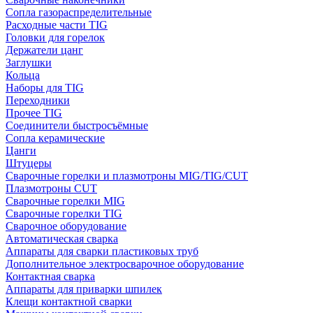
Сопла газораспределительные
Расходные части TIG
Головки для горелок
Держатели цанг
Заглушки
Кольца
Наборы для TIG
Переходники
Прочее TIG
Соединители быстросъёмные
Сопла керамические
Цанги
Штуцеры
Сварочные горелки и плазмотроны MIG/TIG/CUT
Плазмотроны CUT
Сварочные горелки MIG
Сварочные горелки TIG
Сварочное оборудование
Автоматическая сварка
Аппараты для сварки пластиковых труб
Дополнительное электросварочное оборудование
Контактная сварка
Аппараты для приварки шпилек
Клещи контактной сварки