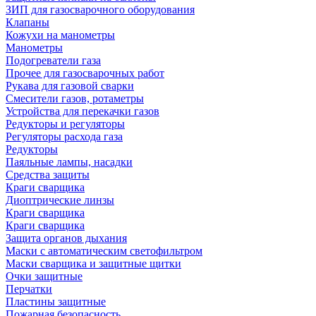
ЗИП для газосварочного оборудования
Клапаны
Кожухи на манометры
Манометры
Подогреватели газа
Прочее для газосварочных работ
Рукава для газовой сварки
Смесители газов, ротаметры
Устройства для перекачки газов
Редукторы и регуляторы
Регуляторы расхода газа
Редукторы
Паяльные лампы, насадки
Средства защиты
Краги сварщика
Диоптрические линзы
Краги сварщика
Краги сварщика
Защита органов дыхания
Маски с автоматическим светофильтром
Маски сварщика и защитные щитки
Очки защитные
Перчатки
Пластины защитные
Пожарная безопасность