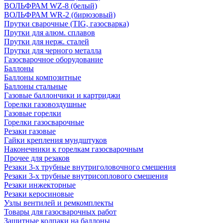
ВОЛЬФРАМ WZ-8 (белый)
ВОЛЬФРАМ WR-2 (бирюзовый)
Прутки сварочные (TIG, газосварка)
Прутки для алюм. сплавов
Прутки для нерж. сталей
Прутки для черного металла
Газосварочное оборудование
Баллоны
Баллоны композитные
Баллоны стальные
Газовые баллончики и картриджи
Горелки газовоздушные
Газовые горелки
Горелки газосварочные
Резаки газовые
Гайки крепления мундштуков
Наконечники к горелкам газосварочным
Прочее для резаков
Резаки 3-х трубные внутриголовочного смешения
Резаки 3-х трубные внутрисоплового смешения
Резаки инжекторные
Резаки керосиновые
Узлы вентилей и ремкомплекты
Товары для газосварочных работ
Защитные колпаки на баллоны