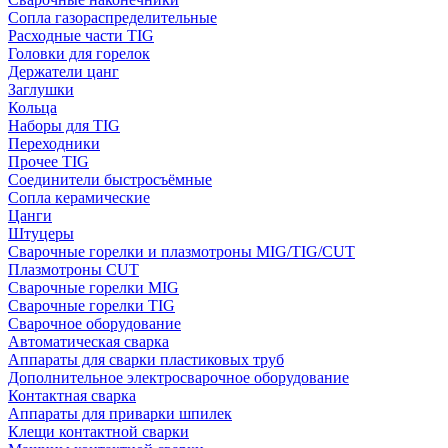
Сопла газораспределительные
Расходные части TIG
Головки для горелок
Держатели цанг
Заглушки
Кольца
Наборы для TIG
Переходники
Прочее TIG
Соединители быстросъёмные
Сопла керамические
Цанги
Штуцеры
Сварочные горелки и плазмотроны MIG/TIG/CUT
Плазмотроны CUT
Сварочные горелки MIG
Сварочные горелки TIG
Сварочное оборудование
Автоматическая сварка
Аппараты для сварки пластиковых труб
Дополнительное электросварочное оборудование
Контактная сварка
Аппараты для приварки шпилек
Клещи контактной сварки