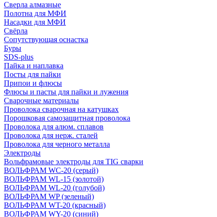
Сверла алмазные
Полотна для МФИ
Насадки для МФИ
Свёрла
Сопутствующая оснастка
Буры
SDS-plus
Пайка и наплавка
Посты для пайки
Припои и флюсы
Флюсы и пасты для пайки и лужения
Сварочные материалы
Проволока сварочная на катушках
Порошковая самозащитная проволока
Проволока для алюм. сплавов
Проволока для нерж. сталей
Проволока для черного металла
Электроды
Вольфрамовые электроды для TIG сварки
ВОЛЬФРАМ WC-20 (серый)
ВОЛЬФРАМ WL-15 (золотой)
ВОЛЬФРАМ WL-20 (голубой)
ВОЛЬФРАМ WP (зеленый)
ВОЛЬФРАМ WT-20 (красный)
ВОЛЬФРАМ WY-20 (синий)