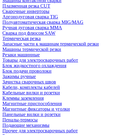
Машины контактной сварки
Плазменная резка CUT
Сварочные инверторы
Аргонодуговая сварка TIG
Полуавтоматическая сварка MIG/MAG
Ручная дуговая сварка MMA
Сварка под флюсом SAW
Термическая резка
Запасные части к машинам термической резки
Машины термической резки
Резаки машинные
Товары для электросварочных работ
Блок жидкостного охлаждения
Блок подачи проволоки
Зажимы ручные
Зачистка сварочных швов
Кабели, комплекты кабелей
Кабельные вилки и розетки
Клеммы заземления
Магнитные приспособления
Магнитные фиксаторы и уголки
Панельные вилки и розетки
Пеналы-термосы
Подающие механизмы
Прочее для электросварочных работ