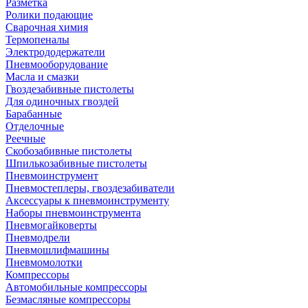
Разметка
Ролики подающие
Сварочная химия
Термопеналы
Электрододержатели
Пневмооборудование
Масла и смазки
Гвоздезабивные пистолеты
Для одиночных гвоздей
Барабанные
Отделочные
Реечные
Скобозабивные пистолеты
Шпилькозабивные пистолеты
Пневмоинструмент
Пневмостеплеры, гвоздезабиватели
Аксессуары к пневмоинструменту
Наборы пневмоинструмента
Пневмогайковерты
Пневмодрели
Пневмошлифмашины
Пневмомолотки
Компрессоры
Автомобильные компрессоры
Безмасляные компрессоры