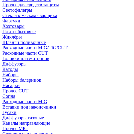
Прочее для средств защиты
Светофильтры
Стёкла к маскам сварщика
Фартуки
Хозтовары
Плиты бытовые
Жиклёры
Шланги поливочные
Расходные части MIG/TIG/CUT
Расходные части CUT
Головки плазмотронов
Диффузоры
Катоды
Наборы
Наборы балеринок
Насадки
Прочее CUT
Сопла
Расходные части MIG
Вставки под наконечники
Гусаки
Диффузоры газовые
Каналы направляющие
Прочее MIG
Сварочные наконечники