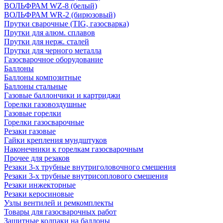
ВОЛЬФРАМ WZ-8 (белый)
ВОЛЬФРАМ WR-2 (бирюзовый)
Прутки сварочные (TIG, газосварка)
Прутки для алюм. сплавов
Прутки для нерж. сталей
Прутки для черного металла
Газосварочное оборудование
Баллоны
Баллоны композитные
Баллоны стальные
Газовые баллончики и картриджи
Горелки газовоздушные
Газовые горелки
Горелки газосварочные
Резаки газовые
Гайки крепления мундштуков
Наконечники к горелкам газосварочным
Прочее для резаков
Резаки 3-х трубные внутриголовочного смешения
Резаки 3-х трубные внутрисоплового смешения
Резаки инжекторные
Резаки керосиновые
Узлы вентилей и ремкомплекты
Товары для газосварочных работ
Защитные колпаки на баллоны