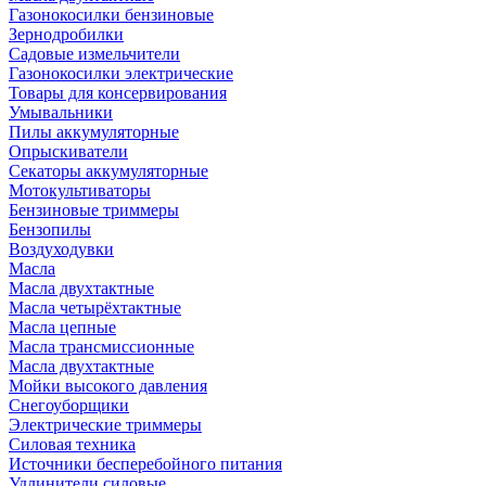
Газонокосилки бензиновые
Зернодробилки
Садовые измельчители
Газонокосилки электрические
Товары для консервирования
Умывальники
Пилы аккумуляторные
Опрыскиватели
Секаторы аккумуляторные
Мотокультиваторы
Бензиновые триммеры
Бензопилы
Воздуходувки
Масла
Масла двухтактные
Масла четырёхтактные
Масла цепные
Масла трансмиссионные
Масла двухтактные
Мойки высокого давления
Снегоуборщики
Электрические триммеры
Силовая техника
Источники бесперебойного питания
Удлинители силовые