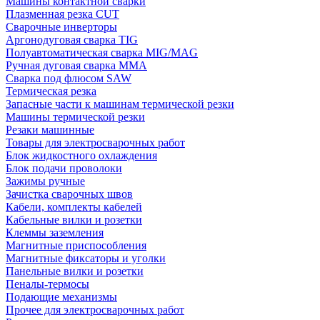
Машины контактной сварки
Плазменная резка CUT
Сварочные инверторы
Аргонодуговая сварка TIG
Полуавтоматическая сварка MIG/MAG
Ручная дуговая сварка MMA
Сварка под флюсом SAW
Термическая резка
Запасные части к машинам термической резки
Машины термической резки
Резаки машинные
Товары для электросварочных работ
Блок жидкостного охлаждения
Блок подачи проволоки
Зажимы ручные
Зачистка сварочных швов
Кабели, комплекты кабелей
Кабельные вилки и розетки
Клеммы заземления
Магнитные приспособления
Магнитные фиксаторы и уголки
Панельные вилки и розетки
Пеналы-термосы
Подающие механизмы
Прочее для электросварочных работ