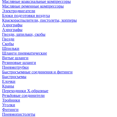
Масляные коаксиальные компрессоры
Масляные ременные компрессоры
Электродвигатели
Блоки подготовки воздуха
Краскораспылители, пистолеты, хопперы
Аэрографы
Аэрографы
Гвозди, шпильки, скобы
Гвозди
Скобы
Шпильки
Шланги пневматические
Витые шланги
Резиновые шланги
Пневмотрубки
Быстросъемные соединения и фитинги
Быстросъемы
Елочки
Краны
Переходники Х-образные
Резьбовые соединители
Тройники
Уголки
Фитинги
Пневмопистолеты