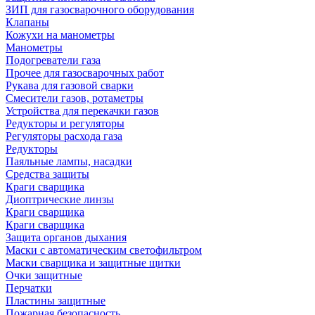
ЗИП для газосварочного оборудования
Клапаны
Кожухи на манометры
Манометры
Подогреватели газа
Прочее для газосварочных работ
Рукава для газовой сварки
Смесители газов, ротаметры
Устройства для перекачки газов
Редукторы и регуляторы
Регуляторы расхода газа
Редукторы
Паяльные лампы, насадки
Средства защиты
Краги сварщика
Диоптрические линзы
Краги сварщика
Краги сварщика
Защита органов дыхания
Маски с автоматическим светофильтром
Маски сварщика и защитные щитки
Очки защитные
Перчатки
Пластины защитные
Пожарная безопасность