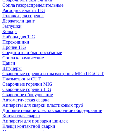
Сопла газораспределительные
Расходные части TIG
Головки для горелок
Держатели цанг
Заглушки
Кольца
Наборы для TIG
Переходники
Прочее TIG
Соединители быстросъёмные
Сопла керамические
Цанги
Штуцеры
Сварочные горелки и плазмотроны MIG/TIG/CUT
Плазмотроны CUT
Сварочные горелки MIG
Сварочные горелки TIG
Сварочное оборудование
Автоматическая сварка
Аппараты для сварки пластиковых труб
Дополнительное электросварочное оборудование
Контактная сварка
Аппараты для приварки шпилек
Клещи контактной сварки