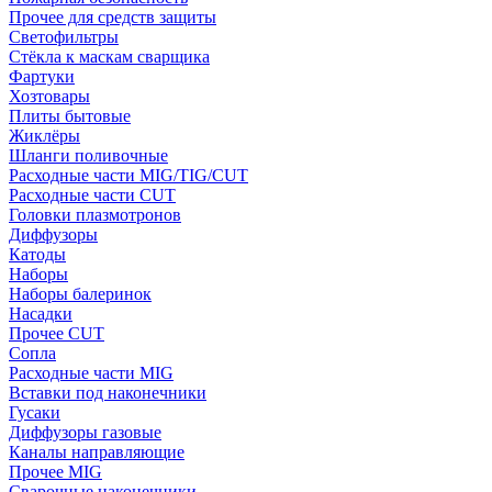
Прочее для средств защиты
Светофильтры
Стёкла к маскам сварщика
Фартуки
Хозтовары
Плиты бытовые
Жиклёры
Шланги поливочные
Расходные части MIG/TIG/CUT
Расходные части CUT
Головки плазмотронов
Диффузоры
Катоды
Наборы
Наборы балеринок
Насадки
Прочее CUT
Сопла
Расходные части MIG
Вставки под наконечники
Гусаки
Диффузоры газовые
Каналы направляющие
Прочее MIG
Сварочные наконечники