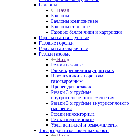
Баллоны
Назад
Баллоны
Баллоны композитные
Баллоны стальные
Газовые баллончики и картриджи
Горелки газовоздушные
Газовые горелки
Горелки газосварочные
Резаки газовые
Назад
Резаки газовые
Гайки крепления мундштуков
Наконечники к горелкам
газосварочным
Прочее для резаков
Резаки 3-х трубные
внутриголовочного смешения
Резаки 3-х трубные внутрисоплового
смешения
Резаки инжекторные
Резаки керосиновые
Узлы вентилей и ремкомплекты
Товары для газосварочных работ
Назад