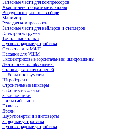
Запасные части для компрессоров
Аварийные и обратные клапаны
Воздушные фильтры в сборе
Манометры
Реле для компрессоров
Запасные части для нейлеров и степлеров
Электроинструмент
Точильные станки
Пуско-зарядные устройства
Оснастка для МФИ
Насадки для УШМ
Эксцентриковые (орбитальные) шлифмашины
Ленточные шлифмашины
Станки для заточки цепей
Наборы инструмента
Штроборезы
Строительные миксеры
Отбойные молотки
Заклепочники
Пилы сабельные
Граверы
Дрели
Шуруповерты и винтоверты
Зарядные устройства
Пуско-зарядные устройства