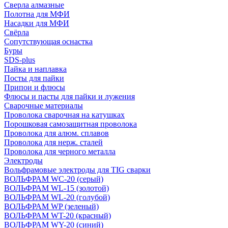
Сверла алмазные
Полотна для МФИ
Насадки для МФИ
Свёрла
Сопутствующая оснастка
Буры
SDS-plus
Пайка и наплавка
Посты для пайки
Припои и флюсы
Флюсы и пасты для пайки и лужения
Сварочные материалы
Проволока сварочная на катушках
Порошковая самозащитная проволока
Проволока для алюм. сплавов
Проволока для нерж. сталей
Проволока для черного металла
Электроды
Вольфрамовые электроды для TIG сварки
ВОЛЬФРАМ WC-20 (серый)
ВОЛЬФРАМ WL-15 (золотой)
ВОЛЬФРАМ WL-20 (голубой)
ВОЛЬФРАМ WP (зеленый)
ВОЛЬФРАМ WT-20 (красный)
ВОЛЬФРАМ WY-20 (синий)