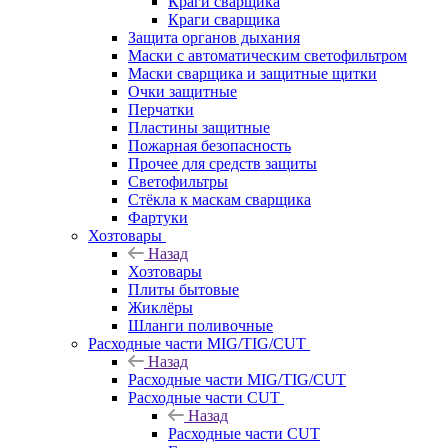
Краги сварщика
Краги сварщика
Защита органов дыхания
Маски с автоматическим светофильтром
Маски сварщика и защитные щитки
Очки защитные
Перчатки
Пластины защитные
Пожарная безопасность
Прочее для средств защиты
Светофильтры
Стёкла к маскам сварщика
Фартуки
Хозтовары
Назад
Хозтовары
Плиты бытовые
Жиклёры
Шланги поливочные
Расходные части MIG/TIG/CUT
Назад
Расходные части MIG/TIG/CUT
Расходные части CUT
Назад
Расходные части CUT