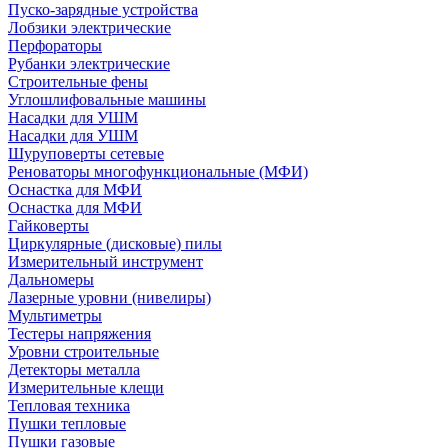
Пуско-зарядные устройства
Лобзики электрические
Перфораторы
Рубанки электрические
Строительные фены
Углошлифовальные машины
Насадки для УШМ
Насадки для УШМ
Шуруповерты сетевые
Реноваторы многофункциональные (МФИ)
Оснастка для МФИ
Оснастка для МФИ
Гайковерты
Циркулярные (дисковые) пилы
Измерительный инструмент
Дальномеры
Лазерные уровни (нивелиры)
Мультиметры
Тестеры напряжения
Уровни строительные
Детекторы металла
Измерительные клещи
Тепловая техника
Пушки тепловые
Пушки газовые