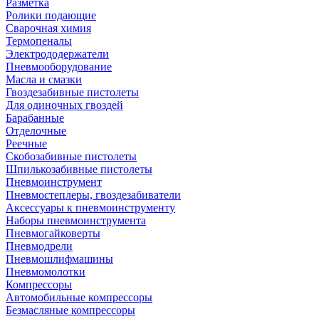
Разметка
Ролики подающие
Сварочная химия
Термопеналы
Электрододержатели
Пневмооборудование
Масла и смазки
Гвоздезабивные пистолеты
Для одиночных гвоздей
Барабанные
Отделочные
Реечные
Скобозабивные пистолеты
Шпилькозабивные пистолеты
Пневмоинструмент
Пневмостеплеры, гвоздезабиватели
Аксессуары к пневмоинструменту
Наборы пневмоинструмента
Пневмогайковерты
Пневмодрели
Пневмошлифмашины
Пневмомолотки
Компрессоры
Автомобильные компрессоры
Безмасляные компрессоры