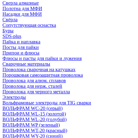
Сверла алмазные
Полотна для МФИ
Насадки для МФИ
Свёрла
Сопутствующая оснастка
Буры
SDS-plus
Пайка и наплавка
Посты для пайки
Припои и флюсы
Флюсы и пасты для пайки и лужения
Сварочные материалы
Проволока сварочная на катушках
Порошковая самозащитная проволока
Проволока для алюм. сплавов
Проволока для нерж. сталей
Проволока для черного металла
Электроды
Вольфрамовые электроды для TIG сварки
ВОЛЬФРАМ WC-20 (серый)
ВОЛЬФРАМ WL-15 (золотой)
ВОЛЬФРАМ WL-20 (голубой)
ВОЛЬФРАМ WP (зеленый)
ВОЛЬФРАМ WT-20 (красный)
ВОЛЬФРАМ WY-20 (синий)