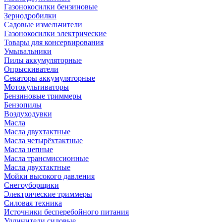
Газонокосилки бензиновые
Зернодробилки
Садовые измельчители
Газонокосилки электрические
Товары для консервирования
Умывальники
Пилы аккумуляторные
Опрыскиватели
Секаторы аккумуляторные
Мотокультиваторы
Бензиновые триммеры
Бензопилы
Воздуходувки
Масла
Масла двухтактные
Масла четырёхтактные
Масла цепные
Масла трансмиссионные
Масла двухтактные
Мойки высокого давления
Снегоуборщики
Электрические триммеры
Силовая техника
Источники бесперебойного питания
Удлинители силовые