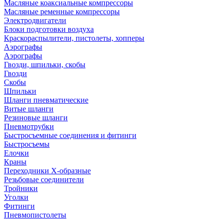
Масляные коаксиальные компрессоры
Масляные ременные компрессоры
Электродвигатели
Блоки подготовки воздуха
Краскораспылители, пистолеты, хопперы
Аэрографы
Аэрографы
Гвозди, шпильки, скобы
Гвозди
Скобы
Шпильки
Шланги пневматические
Витые шланги
Резиновые шланги
Пневмотрубки
Быстросъемные соединения и фитинги
Быстросъемы
Елочки
Краны
Переходники Х-образные
Резьбовые соединители
Тройники
Уголки
Фитинги
Пневмопистолеты