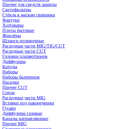
Прочее для средств защиты
Светофильтры
Стёкла к маскам сварщика
Фартуки
Хозтовары
Плиты бытовые
Жиклёры
Шланги поливочные
Расходные части MIG/TIG/CUT
Расходные части CUT
Головки плазмотронов
Диффузоры
Катоды
Наборы
Наборы балеринок
Насадки
Прочее CUT
Сопла
Расходные части MIG
Вставки под наконечники
Гусаки
Диффузоры газовые
Каналы направляющие
Прочее MIG
Сварочные наконечники