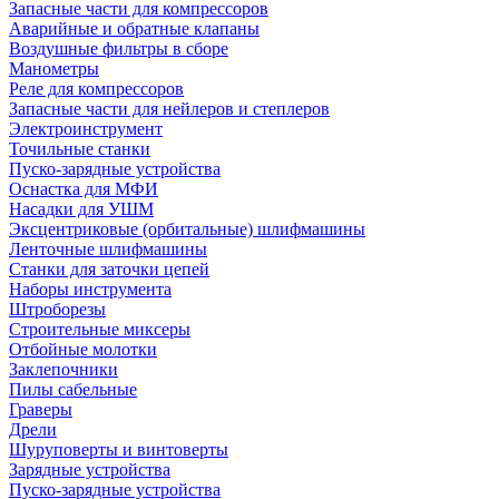
Запасные части для компрессоров
Аварийные и обратные клапаны
Воздушные фильтры в сборе
Манометры
Реле для компрессоров
Запасные части для нейлеров и степлеров
Электроинструмент
Точильные станки
Пуско-зарядные устройства
Оснастка для МФИ
Насадки для УШМ
Эксцентриковые (орбитальные) шлифмашины
Ленточные шлифмашины
Станки для заточки цепей
Наборы инструмента
Штроборезы
Строительные миксеры
Отбойные молотки
Заклепочники
Пилы сабельные
Граверы
Дрели
Шуруповерты и винтоверты
Зарядные устройства
Пуско-зарядные устройства