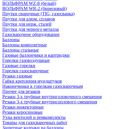
ВОЛЬФРАМ WZ-8 (белый)
ВОЛЬФРАМ WR-2 (бирюзовый)
Прутки сварочные (TIG, газосварка)
Прутки для алюм. сплавов
Прутки для нерж. сталей
Прутки для черного металла
Газосварочное оборудование
Баллоны
Баллоны композитные
Баллоны стальные
Газовые баллончики и картриджи
Горелки газовоздушные
Газовые горелки
Горелки газосварочные
Резаки газовые
Гайки крепления мундштуков
Наконечники к горелкам газосварочным
Прочее для резаков
Резаки 3-х трубные внутриголовочного смешения
Резаки 3-х трубные внутрисоплового смешения
Резаки инжекторные
Резаки керосиновые
Узлы вентилей и ремкомплекты
Товары для газосварочных работ
Защитные колпаки на баллоны