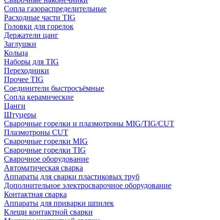
Сопла газораспределительные
Расходные части TIG
Головки для горелок
Держатели цанг
Заглушки
Кольца
Наборы для TIG
Переходники
Прочее TIG
Соединители быстросъёмные
Сопла керамические
Цанги
Штуцеры
Сварочные горелки и плазмотроны MIG/TIG/CUT
Плазмотроны CUT
Сварочные горелки MIG
Сварочные горелки TIG
Сварочное оборудование
Автоматическая сварка
Аппараты для сварки пластиковых труб
Дополнительное электросварочное оборудование
Контактная сварка
Аппараты для приварки шпилек
Клещи контактной сварки