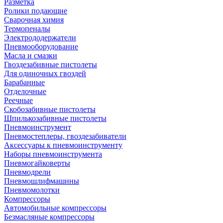
Разметка
Ролики подающие
Сварочная химия
Термопеналы
Электрододержатели
Пневмооборудование
Масла и смазки
Гвоздезабивные пистолеты
Для одиночных гвоздей
Барабанные
Отделочные
Реечные
Скобозабивные пистолеты
Шпилькозабивные пистолеты
Пневмоинструмент
Пневмостеплеры, гвоздезабиватели
Аксессуары к пневмоинструменту
Наборы пневмоинструмента
Пневмогайковерты
Пневмодрели
Пневмошлифмашины
Пневмомолотки
Компрессоры
Автомобильные компрессоры
Безмасляные компрессоры