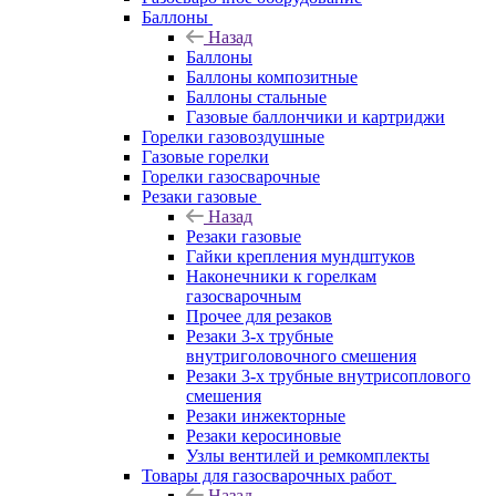
Баллоны
Назад
Баллоны
Баллоны композитные
Баллоны стальные
Газовые баллончики и картриджи
Горелки газовоздушные
Газовые горелки
Горелки газосварочные
Резаки газовые
Назад
Резаки газовые
Гайки крепления мундштуков
Наконечники к горелкам
газосварочным
Прочее для резаков
Резаки 3-х трубные
внутриголовочного смешения
Резаки 3-х трубные внутрисоплового
смешения
Резаки инжекторные
Резаки керосиновые
Узлы вентилей и ремкомплекты
Товары для газосварочных работ
Назад