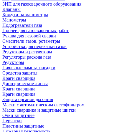
ЗИП для газосварочного оборудования
Клапаны
Кожухи на манометры
Манометры
Подогреватели газа
Прочее для газосварочных работ
Рукава для газовой сварки
Смесители газов, ротаметры
Устройства для перекачки газов
Редукторы и регуляторы
Регуляторы расхода газа
Редукторы
Паяльные лампы, насадки
Средства защиты
Краги сварщика
Диоптрические линзы
Краги сварщика
Краги сварщика
Защита органов дыхания
Маски с автоматическим светофильтром
Маски сварщика и защитные щитки
Очки защитные
Перчатки
Пластины защитные
Пожарная безопасность