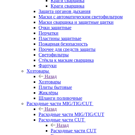
Краги сварщика
Краги сварщика
Защита органов дыхания
Маски с автоматическим светофильтром
Маски сварщика и защитные щитки
Очки защитные
Перчатки
Пластины защитные
Пожарная безопасность
Прочее для средств защиты
Светофильтры
Стёкла к маскам сварщика
Фартуки
Хозтовары
Назад
Хозтовары
Плиты бытовые
Жиклёры
Шланги поливочные
Расходные части MIG/TIG/CUT
Назад
Расходные части MIG/TIG/CUT
Расходные части CUT
Назад
Расходные части CUT