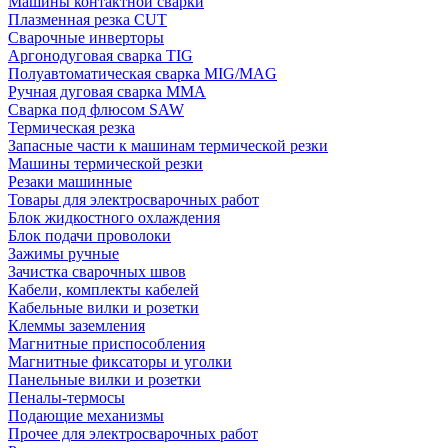
Машины контактной сварки
Плазменная резка CUT
Сварочные инверторы
Аргонодуговая сварка TIG
Полуавтоматическая сварка MIG/MAG
Ручная дуговая сварка MMA
Сварка под флюсом SAW
Термическая резка
Запасные части к машинам термической резки
Машины термической резки
Резаки машинные
Товары для электросварочных работ
Блок жидкостного охлаждения
Блок подачи проволоки
Зажимы ручные
Зачистка сварочных швов
Кабели, комплекты кабелей
Кабельные вилки и розетки
Клеммы заземления
Магнитные приспособления
Магнитные фиксаторы и уголки
Панельные вилки и розетки
Пеналы-термосы
Подающие механизмы
Прочее для электросварочных работ