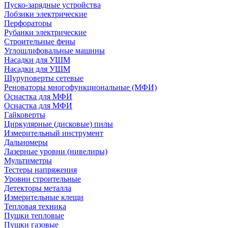
Пуско-зарядные устройства
Лобзики электрические
Перфораторы
Рубанки электрические
Строительные фены
Углошлифовальные машины
Насадки для УШМ
Насадки для УШМ
Шуруповерты сетевые
Реноваторы многофункциональные (МФИ)
Оснастка для МФИ
Оснастка для МФИ
Гайковерты
Циркулярные (дисковые) пилы
Измерительный инструмент
Дальномеры
Лазерные уровни (нивелиры)
Мультиметры
Тестеры напряжения
Уровни строительные
Детекторы металла
Измерительные клещи
Тепловая техника
Пушки тепловые
Пушки газовые