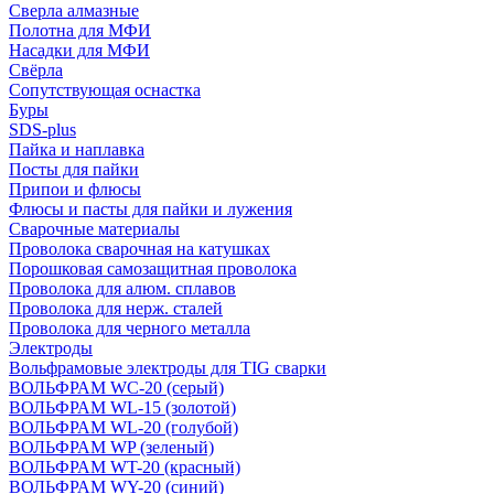
Сверла алмазные
Полотна для МФИ
Насадки для МФИ
Свёрла
Сопутствующая оснастка
Буры
SDS-plus
Пайка и наплавка
Посты для пайки
Припои и флюсы
Флюсы и пасты для пайки и лужения
Сварочные материалы
Проволока сварочная на катушках
Порошковая самозащитная проволока
Проволока для алюм. сплавов
Проволока для нерж. сталей
Проволока для черного металла
Электроды
Вольфрамовые электроды для TIG сварки
ВОЛЬФРАМ WC-20 (серый)
ВОЛЬФРАМ WL-15 (золотой)
ВОЛЬФРАМ WL-20 (голубой)
ВОЛЬФРАМ WP (зеленый)
ВОЛЬФРАМ WT-20 (красный)
ВОЛЬФРАМ WY-20 (синий)