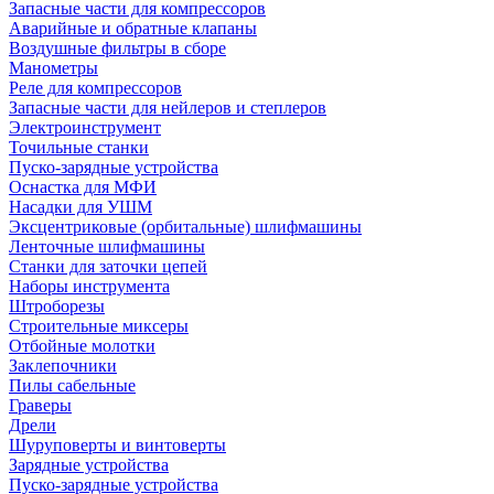
Запасные части для компрессоров
Аварийные и обратные клапаны
Воздушные фильтры в сборе
Манометры
Реле для компрессоров
Запасные части для нейлеров и степлеров
Электроинструмент
Точильные станки
Пуско-зарядные устройства
Оснастка для МФИ
Насадки для УШМ
Эксцентриковые (орбитальные) шлифмашины
Ленточные шлифмашины
Станки для заточки цепей
Наборы инструмента
Штроборезы
Строительные миксеры
Отбойные молотки
Заклепочники
Пилы сабельные
Граверы
Дрели
Шуруповерты и винтоверты
Зарядные устройства
Пуско-зарядные устройства