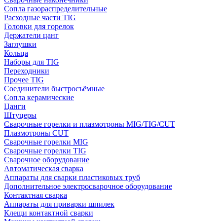
Сопла газораспределительные
Расходные части TIG
Головки для горелок
Держатели цанг
Заглушки
Кольца
Наборы для TIG
Переходники
Прочее TIG
Соединители быстросъёмные
Сопла керамические
Цанги
Штуцеры
Сварочные горелки и плазмотроны MIG/TIG/CUT
Плазмотроны CUT
Сварочные горелки MIG
Сварочные горелки TIG
Сварочное оборудование
Автоматическая сварка
Аппараты для сварки пластиковых труб
Дополнительное электросварочное оборудование
Контактная сварка
Аппараты для приварки шпилек
Клещи контактной сварки