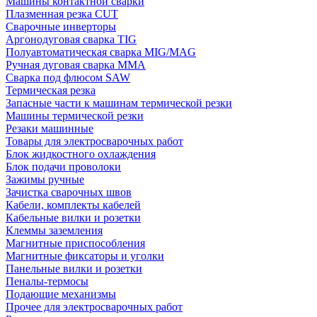
Машины контактной сварки
Плазменная резка CUT
Сварочные инверторы
Аргонодуговая сварка TIG
Полуавтоматическая сварка MIG/MAG
Ручная дуговая сварка MMA
Сварка под флюсом SAW
Термическая резка
Запасные части к машинам термической резки
Машины термической резки
Резаки машинные
Товары для электросварочных работ
Блок жидкостного охлаждения
Блок подачи проволоки
Зажимы ручные
Зачистка сварочных швов
Кабели, комплекты кабелей
Кабельные вилки и розетки
Клеммы заземления
Магнитные приспособления
Магнитные фиксаторы и уголки
Панельные вилки и розетки
Пеналы-термосы
Подающие механизмы
Прочее для электросварочных работ