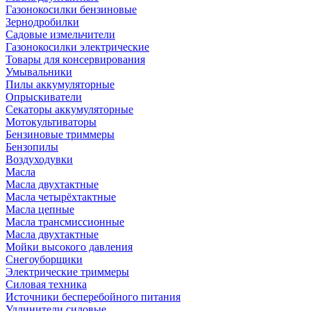
Газонокосилки бензиновые
Зернодробилки
Садовые измельчители
Газонокосилки электрические
Товары для консервирования
Умывальники
Пилы аккумуляторные
Опрыскиватели
Секаторы аккумуляторные
Мотокультиваторы
Бензиновые триммеры
Бензопилы
Воздуходувки
Масла
Масла двухтактные
Масла четырёхтактные
Масла цепные
Масла трансмиссионные
Масла двухтактные
Мойки высокого давления
Снегоуборщики
Электрические триммеры
Силовая техника
Источники бесперебойного питания
Удлинители силовые