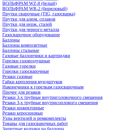
ВОЛЬФРАМ WZ-8 (белый)
ВОЛЬФРАМ WR-2 (бирюзовый)
Прутки сварочные (TIG, газосварка)
Прутки для алюм. сплавов
Прутки для нерж. сталей
Прутки для черного металла
Газосварочное оборудование
Баллоны
Баллоны композитные
Баллоны стальные
Газовые баллончики и картриджи
Горелки газовоздушные
Газовые горелки
Горелки газосварочные
Резаки газовые
Гайки крепления мундштуков
Наконечники к горелкам газосварочным
Прочее для резаков
Резаки 3-х трубные внутриголовочного смешения
Резаки 3-х трубные внутрисоплового смешения
Резаки инжекторные
Резаки керосиновые
Узлы вентилей и ремкомплекты
Товары для газосварочных работ
Защитные колпаки на баллоны