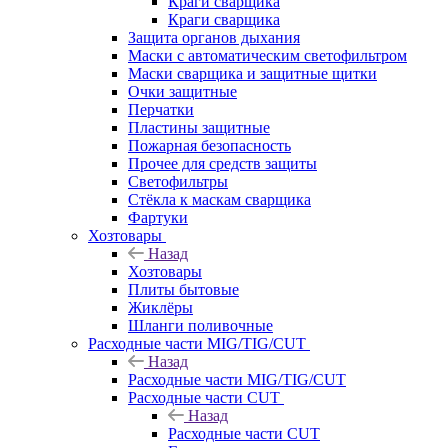
Краги сварщика
Краги сварщика
Защита органов дыхания
Маски с автоматическим светофильтром
Маски сварщика и защитные щитки
Очки защитные
Перчатки
Пластины защитные
Пожарная безопасность
Прочее для средств защиты
Светофильтры
Стёкла к маскам сварщика
Фартуки
Хозтовары
Назад
Хозтовары
Плиты бытовые
Жиклёры
Шланги поливочные
Расходные части MIG/TIG/CUT
Назад
Расходные части MIG/TIG/CUT
Расходные части CUT
Назад
Расходные части CUT