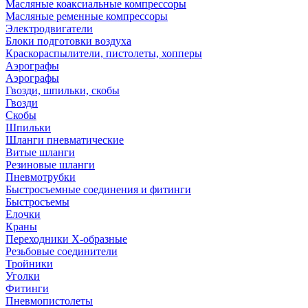
Масляные коаксиальные компрессоры
Масляные ременные компрессоры
Электродвигатели
Блоки подготовки воздуха
Краскораспылители, пистолеты, хопперы
Аэрографы
Аэрографы
Гвозди, шпильки, скобы
Гвозди
Скобы
Шпильки
Шланги пневматические
Витые шланги
Резиновые шланги
Пневмотрубки
Быстросъемные соединения и фитинги
Быстросъемы
Елочки
Краны
Переходники Х-образные
Резьбовые соединители
Тройники
Уголки
Фитинги
Пневмопистолеты