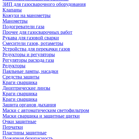
ЗИП для газосварочного оборудования
Клапаны
Кожухи на манометры
Манометры
Подогреватели газа
Прочее для газосварочных работ
Рукава для газовой сварки
Смесители газов, ротаметры
Устройства для перекачки газов
Редукторы и регуляторы
Регуляторы расхода газа
Редукторы
Паяльные лампы, насадки
Средства защиты
Краги сварщика
Диоптрические линзы
Краги сварщика
Краги сварщика
Защита органов дыхания
Маски с автоматическим светофильтром
Маски сварщика и защитные щитки
Очки защитные
Перчатки
Пластины защитные
Пожарная безопасность