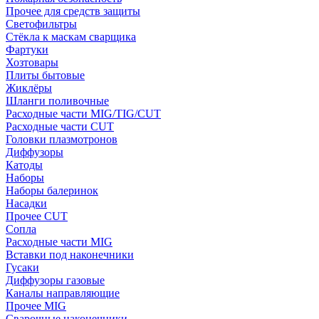
Прочее для средств защиты
Светофильтры
Стёкла к маскам сварщика
Фартуки
Хозтовары
Плиты бытовые
Жиклёры
Шланги поливочные
Расходные части MIG/TIG/CUT
Расходные части CUT
Головки плазмотронов
Диффузоры
Катоды
Наборы
Наборы балеринок
Насадки
Прочее CUT
Сопла
Расходные части MIG
Вставки под наконечники
Гусаки
Диффузоры газовые
Каналы направляющие
Прочее MIG
Сварочные наконечники