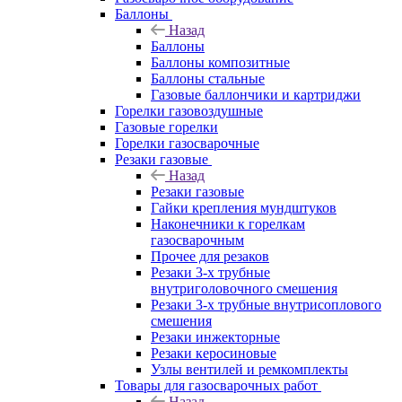
Баллоны
Назад
Баллоны
Баллоны композитные
Баллоны стальные
Газовые баллончики и картриджи
Горелки газовоздушные
Газовые горелки
Горелки газосварочные
Резаки газовые
Назад
Резаки газовые
Гайки крепления мундштуков
Наконечники к горелкам
газосварочным
Прочее для резаков
Резаки 3-х трубные
внутриголовочного смешения
Резаки 3-х трубные внутрисоплового
смешения
Резаки инжекторные
Резаки керосиновые
Узлы вентилей и ремкомплекты
Товары для газосварочных работ
Назад