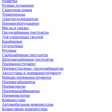
Разметка
Ролики подающие
Сварочная химия
Термопеналы
Электрододержатели
Пневмооборудование
Масла и смазки
Гвоздезабивные пистолеты
Для одиночных гвоздей
Барабанные
Отделочные
Реечные
Скобозабивные пистолеты
Шпилькозабивные пистолеты
Пневмоинструмент
Пневмостеплеры, гвоздезабиватели
Аксессуары к пневмоинструменту
Наборы пневмоинструмента
Пневмогайковерты
Пневмодрели
Пневмошлифмашины
Пневмомолотки
Компрессоры
Автомобильные компрессоры
Безмасляные компрессоры