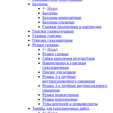
Баллоны
Назад
Баллоны
Баллоны композитные
Баллоны стальные
Газовые баллончики и картриджи
Горелки газовоздушные
Газовые горелки
Горелки газосварочные
Резаки газовые
Назад
Резаки газовые
Гайки крепления мундштуков
Наконечники к горелкам
газосварочным
Прочее для резаков
Резаки 3-х трубные
внутриголовочного смешения
Резаки 3-х трубные внутрисоплового
смешения
Резаки инжекторные
Резаки керосиновые
Узлы вентилей и ремкомплекты
Товары для газосварочных работ
Назад