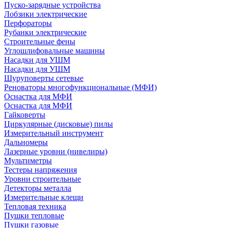
Пуско-зарядные устройства
Лобзики электрические
Перфораторы
Рубанки электрические
Строительные фены
Углошлифовальные машины
Насадки для УШМ
Насадки для УШМ
Шуруповерты сетевые
Реноваторы многофункциональные (МФИ)
Оснастка для МФИ
Оснастка для МФИ
Гайковерты
Циркулярные (дисковые) пилы
Измерительный инструмент
Дальномеры
Лазерные уровни (нивелиры)
Мультиметры
Тестеры напряжения
Уровни строительные
Детекторы металла
Измерительные клещи
Тепловая техника
Пушки тепловые
Пушки газовые