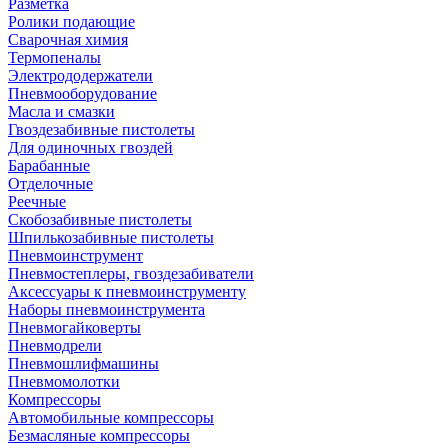
Разметка
Ролики подающие
Сварочная химия
Термопеналы
Электрододержатели
Пневмооборудование
Масла и смазки
Гвоздезабивные пистолеты
Для одиночных гвоздей
Барабанные
Отделочные
Реечные
Скобозабивные пистолеты
Шпилькозабивные пистолеты
Пневмоинструмент
Пневмостеплеры, гвоздезабиватели
Аксессуары к пневмоинструменту
Наборы пневмоинструмента
Пневмогайковерты
Пневмодрели
Пневмошлифмашины
Пневмомолотки
Компрессоры
Автомобильные компрессоры
Безмасляные компрессоры