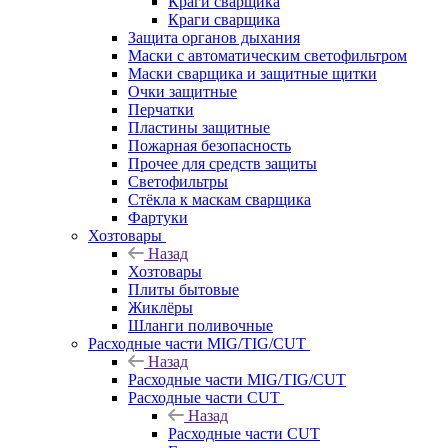
Краги сварщика
Краги сварщика
Защита органов дыхания
Маски с автоматическим светофильтром
Маски сварщика и защитные щитки
Очки защитные
Перчатки
Пластины защитные
Пожарная безопасность
Прочее для средств защиты
Светофильтры
Стёкла к маскам сварщика
Фартуки
Хозтовары
Назад
Хозтовары
Плиты бытовые
Жиклёры
Шланги поливочные
Расходные части MIG/TIG/CUT
Назад
Расходные части MIG/TIG/CUT
Расходные части CUT
Назад
Расходные части CUT