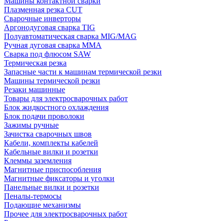
Машины контактной сварки
Плазменная резка CUT
Сварочные инверторы
Аргонодуговая сварка TIG
Полуавтоматическая сварка MIG/MAG
Ручная дуговая сварка MMA
Сварка под флюсом SAW
Термическая резка
Запасные части к машинам термической резки
Машины термической резки
Резаки машинные
Товары для электросварочных работ
Блок жидкостного охлаждения
Блок подачи проволоки
Зажимы ручные
Зачистка сварочных швов
Кабели, комплекты кабелей
Кабельные вилки и розетки
Клеммы заземления
Магнитные приспособления
Магнитные фиксаторы и уголки
Панельные вилки и розетки
Пеналы-термосы
Подающие механизмы
Прочее для электросварочных работ