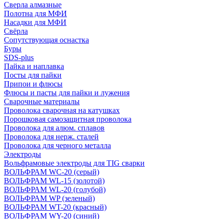
Сверла алмазные
Полотна для МФИ
Насадки для МФИ
Свёрла
Сопутствующая оснастка
Буры
SDS-plus
Пайка и наплавка
Посты для пайки
Припои и флюсы
Флюсы и пасты для пайки и лужения
Сварочные материалы
Проволока сварочная на катушках
Порошковая самозащитная проволока
Проволока для алюм. сплавов
Проволока для нерж. сталей
Проволока для черного металла
Электроды
Вольфрамовые электроды для TIG сварки
ВОЛЬФРАМ WC-20 (серый)
ВОЛЬФРАМ WL-15 (золотой)
ВОЛЬФРАМ WL-20 (голубой)
ВОЛЬФРАМ WP (зеленый)
ВОЛЬФРАМ WT-20 (красный)
ВОЛЬФРАМ WY-20 (синий)