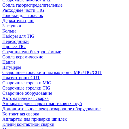
Сопла газораспределительные
Расходные части TIG
Головки для горелок
Держатели цанг
Заглушки
Кольца
Наборы для TIG
Переходники
Прочее TIG
Соединители быстросъёмные
Сопла керамические
Цанги
Штуцеры
Сварочные горелки и плазмотроны MIG/TIG/CUT
Плазмотроны CUT
Сварочные горелки MIG
Сварочные горелки TIG
Сварочное оборудование
Автоматическая сварка
Аппараты для сварки пластиковых труб
Дополнительное электросварочное оборудование
Контактная сварка
Аппараты для приварки шпилек
Клещи контактной сварки