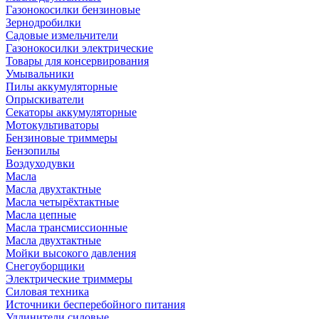
Газонокосилки бензиновые
Зернодробилки
Садовые измельчители
Газонокосилки электрические
Товары для консервирования
Умывальники
Пилы аккумуляторные
Опрыскиватели
Секаторы аккумуляторные
Мотокультиваторы
Бензиновые триммеры
Бензопилы
Воздуходувки
Масла
Масла двухтактные
Масла четырёхтактные
Масла цепные
Масла трансмиссионные
Масла двухтактные
Мойки высокого давления
Снегоуборщики
Электрические триммеры
Силовая техника
Источники бесперебойного питания
Удлинители силовые