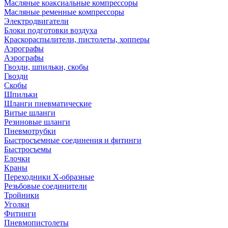
Масляные коаксиальные компрессоры
Масляные ременные компрессоры
Электродвигатели
Блоки подготовки воздуха
Краскораспылители, пистолеты, хопперы
Аэрографы
Аэрографы
Гвозди, шпильки, скобы
Гвозди
Скобы
Шпильки
Шланги пневматические
Витые шланги
Резиновые шланги
Пневмотрубки
Быстросъемные соединения и фитинги
Быстросъемы
Елочки
Краны
Переходники Х-образные
Резьбовые соединители
Тройники
Уголки
Фитинги
Пневмопистолеты