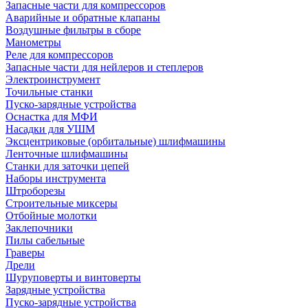
Запасные части для компрессоров
Аварийные и обратные клапаны
Воздушные фильтры в сборе
Манометры
Реле для компрессоров
Запасные части для нейлеров и степлеров
Электроинструмент
Точильные станки
Пуско-зарядные устройства
Оснастка для МФИ
Насадки для УШМ
Эксцентриковые (орбитальные) шлифмашины
Ленточные шлифмашины
Станки для заточки цепей
Наборы инструмента
Штроборезы
Строительные миксеры
Отбойные молотки
Заклепочники
Пилы сабельные
Граверы
Дрели
Шуруповерты и винтоверты
Зарядные устройства
Пуско-зарядные устройства