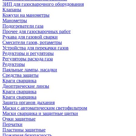
ЗИП для газосварочного оборудования
Клапаны
Кожухи на манометры
Манометры
Подогреватели газа
Прочее для газосварочных работ
Рукава для газовой сварки
Смесители газов, ротаметры
Устройства для перекачки газов
Редукторы и регуляторы
Регуляторы расхода газа
Редукторы
Паяльные лампы, насадки
Средства защиты
Краги сварщика
Диоптрические линзы
Краги сварщика
Краги сварщика
Защита органов дыхания
Маски с автоматическим светофильтром
Маски сварщика и защитные щитки
Очки защитные
Перчатки
Пластины защитные
Пожарная безопасность