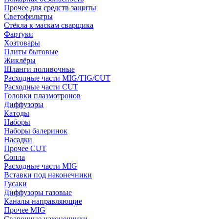
Прочее для средств защиты
Светофильтры
Стёкла к маскам сварщика
Фартуки
Хозтовары
Плиты бытовые
Жиклёры
Шланги поливочные
Расходные части MIG/TIG/CUT
Расходные части CUT
Головки плазмотронов
Диффузоры
Катоды
Наборы
Наборы балеринок
Насадки
Прочее CUT
Сопла
Расходные части MIG
Вставки под наконечники
Гусаки
Диффузоры газовые
Каналы направляющие
Прочее MIG
Сварочные наконечники