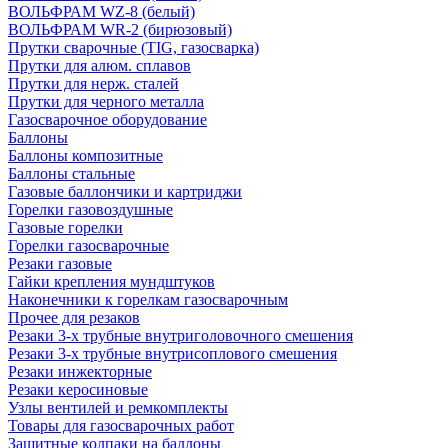
ВОЛЬФРАМ WZ-8 (белый)
ВОЛЬФРАМ WR-2 (бирюзовый)
Прутки сварочные (TIG, газосварка)
Прутки для алюм. сплавов
Прутки для нерж. сталей
Прутки для черного металла
Газосварочное оборудование
Баллоны
Баллоны композитные
Баллоны стальные
Газовые баллончики и картриджи
Горелки газовоздушные
Газовые горелки
Горелки газосварочные
Резаки газовые
Гайки крепления мундштуков
Наконечники к горелкам газосварочным
Прочее для резаков
Резаки 3-х трубные внутриголовочного смешения
Резаки 3-х трубные внутрисоплового смешения
Резаки инжекторные
Резаки керосиновые
Узлы вентилей и ремкомплекты
Товары для газосварочных работ
Защитные колпаки на баллоны