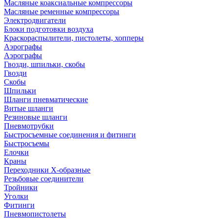
Масляные коаксиальные компрессоры
Масляные ременные компрессоры
Электродвигатели
Блоки подготовки воздуха
Краскораспылители, пистолеты, хопперы
Аэрографы
Аэрографы
Гвозди, шпильки, скобы
Гвозди
Скобы
Шпильки
Шланги пневматические
Витые шланги
Резиновые шланги
Пневмотрубки
Быстросъемные соединения и фитинги
Быстросъемы
Елочки
Краны
Переходники Х-образные
Резьбовые соединители
Тройники
Уголки
Фитинги
Пневмопистолеты