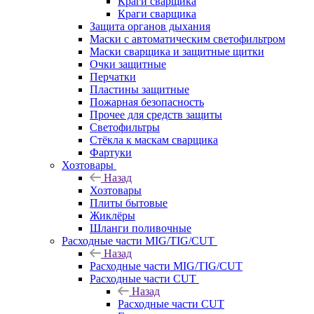
Краги сварщика
Краги сварщика
Защита органов дыхания
Маски с автоматическим светофильтром
Маски сварщика и защитные щитки
Очки защитные
Перчатки
Пластины защитные
Пожарная безопасность
Прочее для средств защиты
Светофильтры
Стёкла к маскам сварщика
Фартуки
Хозтовары
Назад
Хозтовары
Плиты бытовые
Жиклёры
Шланги поливочные
Расходные части MIG/TIG/CUT
Назад
Расходные части MIG/TIG/CUT
Расходные части CUT
Назад
Расходные части CUT