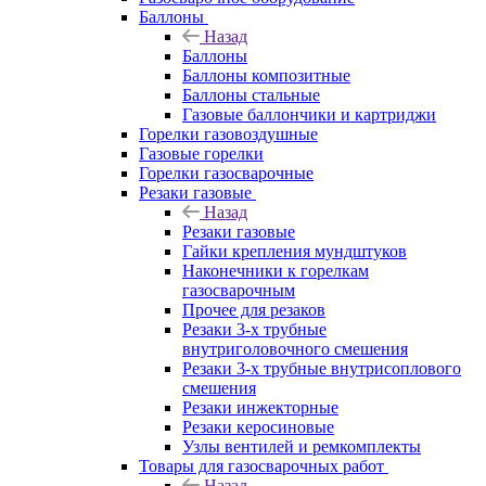
Баллоны
Назад
Баллоны
Баллоны композитные
Баллоны стальные
Газовые баллончики и картриджи
Горелки газовоздушные
Газовые горелки
Горелки газосварочные
Резаки газовые
Назад
Резаки газовые
Гайки крепления мундштуков
Наконечники к горелкам
газосварочным
Прочее для резаков
Резаки 3-х трубные
внутриголовочного смешения
Резаки 3-х трубные внутрисоплового
смешения
Резаки инжекторные
Резаки керосиновые
Узлы вентилей и ремкомплекты
Товары для газосварочных работ
Назад