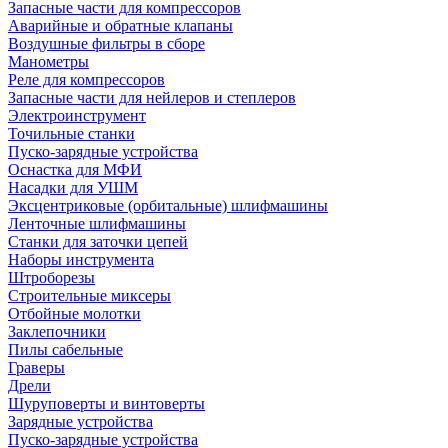
Запасные части для компрессоров
Аварийные и обратные клапаны
Воздушные фильтры в сборе
Манометры
Реле для компрессоров
Запасные части для нейлеров и степлеров
Электроинструмент
Точильные станки
Пуско-зарядные устройства
Оснастка для МФИ
Насадки для УШМ
Эксцентриковые (орбитальные) шлифмашины
Ленточные шлифмашины
Станки для заточки цепей
Наборы инструмента
Штроборезы
Строительные миксеры
Отбойные молотки
Заклепочники
Пилы сабельные
Граверы
Дрели
Шуруповерты и винтоверты
Зарядные устройства
Пуско-зарядные устройства