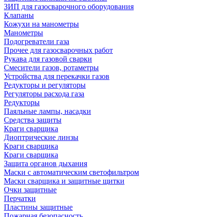
ЗИП для газосварочного оборудования
Клапаны
Кожухи на манометры
Манометры
Подогреватели газа
Прочее для газосварочных работ
Рукава для газовой сварки
Смесители газов, ротаметры
Устройства для перекачки газов
Редукторы и регуляторы
Регуляторы расхода газа
Редукторы
Паяльные лампы, насадки
Средства защиты
Краги сварщика
Диоптрические линзы
Краги сварщика
Краги сварщика
Защита органов дыхания
Маски с автоматическим светофильтром
Маски сварщика и защитные щитки
Очки защитные
Перчатки
Пластины защитные
Пожарная безопасность