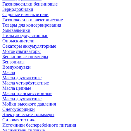
Газонокосилки бензиновые
Зернодробилки
Садовые измельчители
Газонокосилки электрические
Товары для консервирования
Умывальники
Пилы аккумуляторные
Опрыскиватели
Секаторы аккумуляторные
Мотокультиваторы
Бензиновые триммеры
Бензопилы
Воздуходувки
Масла
Масла двухтактные
Масла четырёхтактные
Масла цепные
Масла трансмиссионные
Масла двухтактные
Мойки высокого давления
Снегоуборщики
Электрические триммеры
Силовая техника
Источники бесперебойного питания
Удлинители силовые