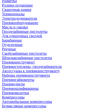
Разметка
Ролики подающие
Сварочная химия
Термопеналы
Электрододержатели
Пневмооборудование
Масла и смазки
Гвоздезабивные пистолеты
Для одиночных гвоздей
Барабанные
Отделочные
Реечные
Скобозабивные пистолеты
Шпилькозабивные пистолеты
Пневмоинструмент
Пневмостеплеры, гвоздезабиватели
Аксессуары к пневмоинструменту
Наборы пневмоинструмента
Пневмогайковерты
Пневмодрели
Пневмошлифмашины
Пневмомолотки
Компрессоры
Автомобильные компрессоры
Безмасляные компрессоры