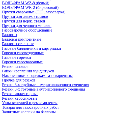
ВОЛЬФРАМ WZ-8 (белый)
ВОЛЬФРАМ WR-2 (бирюзовый)
Прутки сварочные (TIG, газосварка)
Прутки для алюм. сплавов
Прутки для нерж. сталей
Прутки для черного металла
Газосварочное оборудование
Баллоны
Баллоны композитные
Баллоны стальные
Газовые баллончики и картриджи
Горелки газовоздушные
Газовые горелки
Горелки газосварочные
Резаки газовые
Гайки крепления мундштуков
Наконечники к горелкам газосварочным
Прочее для резаков
Резаки 3-х трубные внутриголовочного смешения
Резаки 3-х трубные внутрисоплового смешения
Резаки инжекторные
Резаки керосиновые
Узлы вентилей и ремкомплекты
Товары для газосварочных работ
Защитные колпаки на баллоны