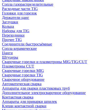
Сопла газораспределительные
Расходные части TIG
Головки для горелок
Держатели цанг
Заглушки
Кольца
Наборы для TIG
Переходники
Прочее TIG
Соединители быстросъёмные
Сопла керамические
Цанги
Штуцеры
Сварочные горелки и плазмотроны MIG/TIG/CUT
Плазмотроны CUT
Сварочные горелки MIG
Сварочные горелки TIG
Сварочное оборудование
Автоматическая сварка
Аппараты для сварки пластиковых труб
Дополнительное электросварочное оборудование
Контактная сварка
Аппараты для приварки шпилек
Клещи контактной сварки