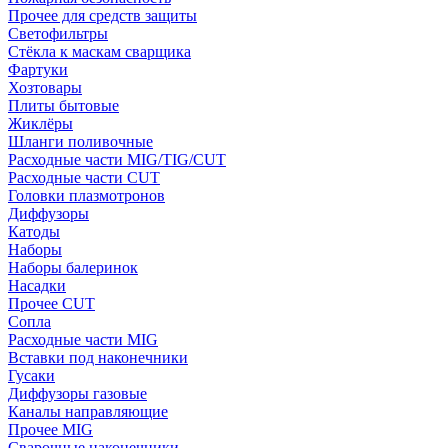
Прочее для средств защиты
Светофильтры
Стёкла к маскам сварщика
Фартуки
Хозтовары
Плиты бытовые
Жиклёры
Шланги поливочные
Расходные части MIG/TIG/CUT
Расходные части CUT
Головки плазмотронов
Диффузоры
Катоды
Наборы
Наборы балеринок
Насадки
Прочее CUT
Сопла
Расходные части MIG
Вставки под наконечники
Гусаки
Диффузоры газовые
Каналы направляющие
Прочее MIG
Сварочные наконечники