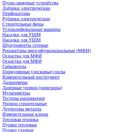
Пуско-зарядные устройства
Лобзики электрические
Перфораторы
Рубанки электрические
Строительные фены
Углошлифовальные машины
Насадки для УШМ
Насадки для УШМ
Шуруповерты сетевые
Реноваторы многофункциональные (МФИ)
Оснастка для МФИ
Оснастка для МФИ
Гайковерты
Циркулярные (дисковые) пилы
Измерительный инструмент
Дальномеры
Лазерные уровни (нивелиры)
Мультиметры
Тестеры напряжения
Уровни строительные
Детекторы металла
Измерительные клещи
Тепловая техника
Пушки тепловые
Пушки газовые