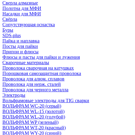
Сверла алмазные
Полотна для МФИ
Насадки для МФИ
Свёрла
Сопутствующая оснастка
Буры
SDS-plus
Пайка и наплавка
Посты для пайки
Припои и флюсы
Флюсы и пасты для пайки и лужения
Сварочные материалы
Проволока сварочная на катушках
Порошковая самозащитная проволока
Проволока для алюм. сплавов
Проволока для нерж. сталей
Проволока для черного металла
Электроды
Вольфрамовые электроды для TIG сварки
ВОЛЬФРАМ WC-20 (серый)
ВОЛЬФРАМ WL-15 (золотой)
ВОЛЬФРАМ WL-20 (голубой)
ВОЛЬФРАМ WP (зеленый)
ВОЛЬФРАМ WT-20 (красный)
ВОЛЬФРАМ WY-20 (синий)