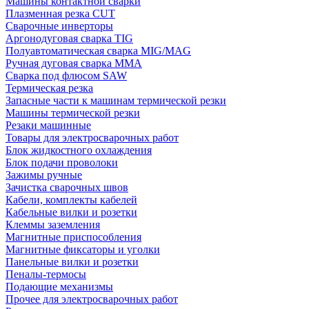
Машины контактной сварки
Плазменная резка CUT
Сварочные инверторы
Аргонодуговая сварка TIG
Полуавтоматическая сварка MIG/MAG
Ручная дуговая сварка MMA
Сварка под флюсом SAW
Термическая резка
Запасные части к машинам термической резки
Машины термической резки
Резаки машинные
Товары для электросварочных работ
Блок жидкостного охлаждения
Блок подачи проволоки
Зажимы ручные
Зачистка сварочных швов
Кабели, комплекты кабелей
Кабельные вилки и розетки
Клеммы заземления
Магнитные приспособления
Магнитные фиксаторы и уголки
Панельные вилки и розетки
Пеналы-термосы
Подающие механизмы
Прочее для электросварочных работ