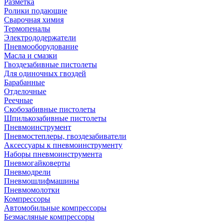
Разметка
Ролики подающие
Сварочная химия
Термопеналы
Электрододержатели
Пневмооборудование
Масла и смазки
Гвоздезабивные пистолеты
Для одиночных гвоздей
Барабанные
Отделочные
Реечные
Скобозабивные пистолеты
Шпилькозабивные пистолеты
Пневмоинструмент
Пневмостеплеры, гвоздезабиватели
Аксессуары к пневмоинструменту
Наборы пневмоинструмента
Пневмогайковерты
Пневмодрели
Пневмошлифмашины
Пневмомолотки
Компрессоры
Автомобильные компрессоры
Безмасляные компрессоры