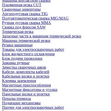
Машины контактной сварки
Плазменная резка CUT
Сварочные инверторы
Аргонодуговая сварка TIG
Полуавтоматическая сварка MIG/MAG
Ручная дуговая сварка MMA
Сварка под флюсом SAW
Термическая резка
Запасные части к машинам термической резки
Машины термической резки
Резаки машинные
Товары для электросварочных работ
Блок жидкостного охлаждения
Блок подачи проволоки
Зажимы ручные
Зачистка сварочных швов
Кабели, комплекты кабелей
Кабельные вилки и розетки
Клеммы заземления
Магнитные приспособления
Магнитные фиксаторы и уголки
Панельные вилки и розетки
Пеналы-термосы
Подающие механизмы
Прочее для электросварочных работ