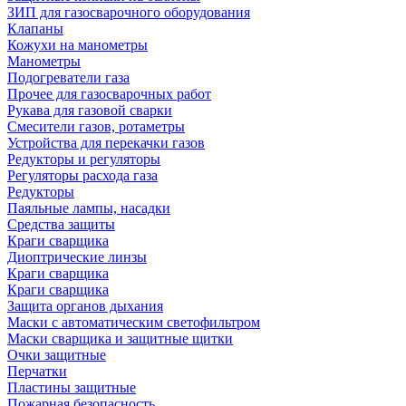
ЗИП для газосварочного оборудования
Клапаны
Кожухи на манометры
Манометры
Подогреватели газа
Прочее для газосварочных работ
Рукава для газовой сварки
Смесители газов, ротаметры
Устройства для перекачки газов
Редукторы и регуляторы
Регуляторы расхода газа
Редукторы
Паяльные лампы, насадки
Средства защиты
Краги сварщика
Диоптрические линзы
Краги сварщика
Краги сварщика
Защита органов дыхания
Маски с автоматическим светофильтром
Маски сварщика и защитные щитки
Очки защитные
Перчатки
Пластины защитные
Пожарная безопасность