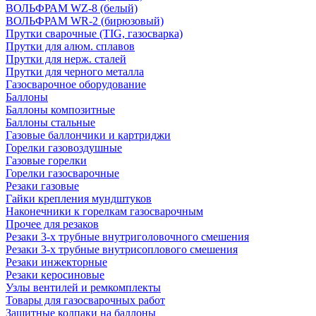
ВОЛЬФРАМ WZ-8 (белый)
ВОЛЬФРАМ WR-2 (бирюзовый)
Прутки сварочные (TIG, газосварка)
Прутки для алюм. сплавов
Прутки для нерж. сталей
Прутки для черного металла
Газосварочное оборудование
Баллоны
Баллоны композитные
Баллоны стальные
Газовые баллончики и картриджи
Горелки газовоздушные
Газовые горелки
Горелки газосварочные
Резаки газовые
Гайки крепления мундштуков
Наконечники к горелкам газосварочным
Прочее для резаков
Резаки 3-х трубные внутриголовочного смешения
Резаки 3-х трубные внутрисоплового смешения
Резаки инжекторные
Резаки керосиновые
Узлы вентилей и ремкомплекты
Товары для газосварочных работ
Защитные колпаки на баллоны