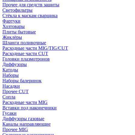
Прочее для средств защиты
Светофильтры
Стёкла к маскам сварщика
Фартуки
Хозтовары
Плиты бытовые
Жиклёры
Шланги поливочные
Расходные части MIG/TIG/CUT
Расходные части CUT
Головки плазмотронов
Диффузоры
Катоды
Наборы
Наборы балеринок
Насадки
Прочее CUT
Сопла
Расходные части MIG
Вставки под наконечники
Гусаки
Диффузоры газовые
Каналы направляющие
Прочее MIG
Сварочные наконечники