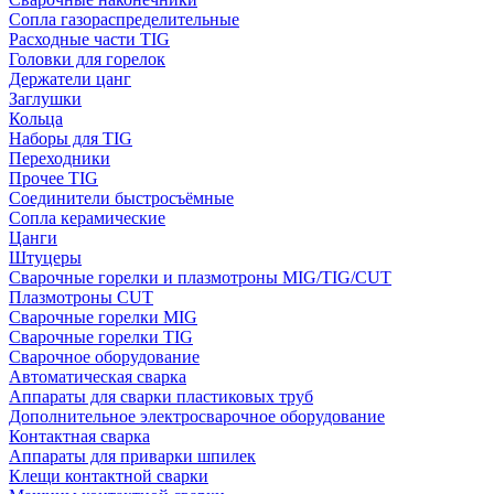
Сопла газораспределительные
Расходные части TIG
Головки для горелок
Держатели цанг
Заглушки
Кольца
Наборы для TIG
Переходники
Прочее TIG
Соединители быстросъёмные
Сопла керамические
Цанги
Штуцеры
Сварочные горелки и плазмотроны MIG/TIG/CUT
Плазмотроны CUT
Сварочные горелки MIG
Сварочные горелки TIG
Сварочное оборудование
Автоматическая сварка
Аппараты для сварки пластиковых труб
Дополнительное электросварочное оборудование
Контактная сварка
Аппараты для приварки шпилек
Клещи контактной сварки