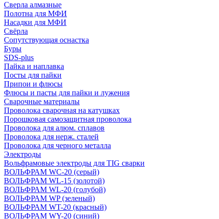
Сверла алмазные
Полотна для МФИ
Насадки для МФИ
Свёрла
Сопутствующая оснастка
Буры
SDS-plus
Пайка и наплавка
Посты для пайки
Припои и флюсы
Флюсы и пасты для пайки и лужения
Сварочные материалы
Проволока сварочная на катушках
Порошковая самозащитная проволока
Проволока для алюм. сплавов
Проволока для нерж. сталей
Проволока для черного металла
Электроды
Вольфрамовые электроды для TIG сварки
ВОЛЬФРАМ WC-20 (серый)
ВОЛЬФРАМ WL-15 (золотой)
ВОЛЬФРАМ WL-20 (голубой)
ВОЛЬФРАМ WP (зеленый)
ВОЛЬФРАМ WT-20 (красный)
ВОЛЬФРАМ WY-20 (синий)