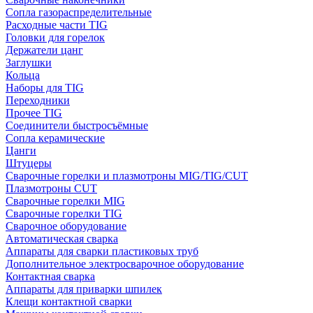
Сопла газораспределительные
Расходные части TIG
Головки для горелок
Держатели цанг
Заглушки
Кольца
Наборы для TIG
Переходники
Прочее TIG
Соединители быстросъёмные
Сопла керамические
Цанги
Штуцеры
Сварочные горелки и плазмотроны MIG/TIG/CUT
Плазмотроны CUT
Сварочные горелки MIG
Сварочные горелки TIG
Сварочное оборудование
Автоматическая сварка
Аппараты для сварки пластиковых труб
Дополнительное электросварочное оборудование
Контактная сварка
Аппараты для приварки шпилек
Клещи контактной сварки