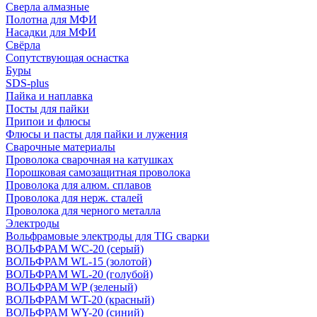
Сверла алмазные
Полотна для МФИ
Насадки для МФИ
Свёрла
Сопутствующая оснастка
Буры
SDS-plus
Пайка и наплавка
Посты для пайки
Припои и флюсы
Флюсы и пасты для пайки и лужения
Сварочные материалы
Проволока сварочная на катушках
Порошковая самозащитная проволока
Проволока для алюм. сплавов
Проволока для нерж. сталей
Проволока для черного металла
Электроды
Вольфрамовые электроды для TIG сварки
ВОЛЬФРАМ WC-20 (серый)
ВОЛЬФРАМ WL-15 (золотой)
ВОЛЬФРАМ WL-20 (голубой)
ВОЛЬФРАМ WP (зеленый)
ВОЛЬФРАМ WT-20 (красный)
ВОЛЬФРАМ WY-20 (синий)