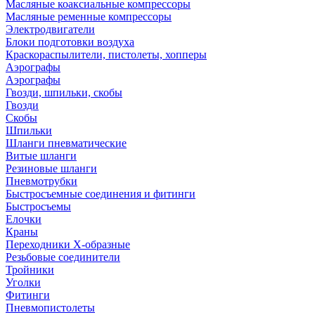
Масляные коаксиальные компрессоры
Масляные ременные компрессоры
Электродвигатели
Блоки подготовки воздуха
Краскораспылители, пистолеты, хопперы
Аэрографы
Аэрографы
Гвозди, шпильки, скобы
Гвозди
Скобы
Шпильки
Шланги пневматические
Витые шланги
Резиновые шланги
Пневмотрубки
Быстросъемные соединения и фитинги
Быстросъемы
Елочки
Краны
Переходники Х-образные
Резьбовые соединители
Тройники
Уголки
Фитинги
Пневмопистолеты