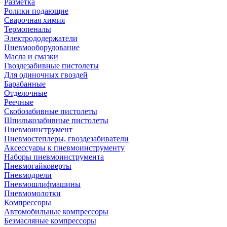
Разметка
Ролики подающие
Сварочная химия
Термопеналы
Электрододержатели
Пневмооборудование
Масла и смазки
Гвоздезабивные пистолеты
Для одиночных гвоздей
Барабанные
Отделочные
Реечные
Скобозабивные пистолеты
Шпилькозабивные пистолеты
Пневмоинструмент
Пневмостеплеры, гвоздезабиватели
Аксессуары к пневмоинструменту
Наборы пневмоинструмента
Пневмогайковерты
Пневмодрели
Пневмошлифмашины
Пневмомолотки
Компрессоры
Автомобильные компрессоры
Безмасляные компрессоры