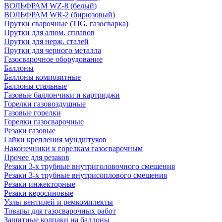
ВОЛЬФРАМ WZ-8 (белый)
ВОЛЬФРАМ WR-2 (бирюзовый)
Прутки сварочные (TIG, газосварка)
Прутки для алюм. сплавов
Прутки для нерж. сталей
Прутки для черного металла
Газосварочное оборудование
Баллоны
Баллоны композитные
Баллоны стальные
Газовые баллончики и картриджи
Горелки газовоздушные
Газовые горелки
Горелки газосварочные
Резаки газовые
Гайки крепления мундштуков
Наконечники к горелкам газосварочным
Прочее для резаков
Резаки 3-х трубные внутриголовочного смешения
Резаки 3-х трубные внутрисоплового смешения
Резаки инжекторные
Резаки керосиновые
Узлы вентилей и ремкомплекты
Товары для газосварочных работ
Защитные колпаки на баллоны