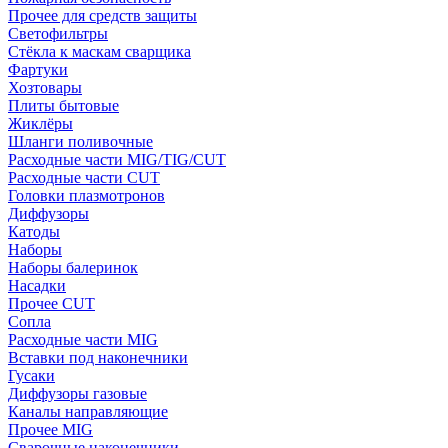
Прочее для средств защиты
Светофильтры
Стёкла к маскам сварщика
Фартуки
Хозтовары
Плиты бытовые
Жиклёры
Шланги поливочные
Расходные части MIG/TIG/CUT
Расходные части CUT
Головки плазмотронов
Диффузоры
Катоды
Наборы
Наборы балеринок
Насадки
Прочее CUT
Сопла
Расходные части MIG
Вставки под наконечники
Гусаки
Диффузоры газовые
Каналы направляющие
Прочее MIG
Сварочные наконечники