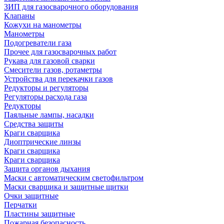
ЗИП для газосварочного оборудования
Клапаны
Кожухи на манометры
Манометры
Подогреватели газа
Прочее для газосварочных работ
Рукава для газовой сварки
Смесители газов, ротаметры
Устройства для перекачки газов
Редукторы и регуляторы
Регуляторы расхода газа
Редукторы
Паяльные лампы, насадки
Средства защиты
Краги сварщика
Диоптрические линзы
Краги сварщика
Краги сварщика
Защита органов дыхания
Маски с автоматическим светофильтром
Маски сварщика и защитные щитки
Очки защитные
Перчатки
Пластины защитные
Пожарная безопасность