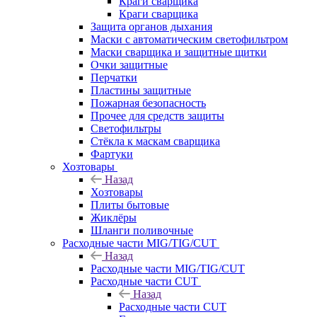
Краги сварщика
Краги сварщика
Защита органов дыхания
Маски с автоматическим светофильтром
Маски сварщика и защитные щитки
Очки защитные
Перчатки
Пластины защитные
Пожарная безопасность
Прочее для средств защиты
Светофильтры
Стёкла к маскам сварщика
Фартуки
Хозтовары
Назад
Хозтовары
Плиты бытовые
Жиклёры
Шланги поливочные
Расходные части MIG/TIG/CUT
Назад
Расходные части MIG/TIG/CUT
Расходные части CUT
Назад
Расходные части CUT