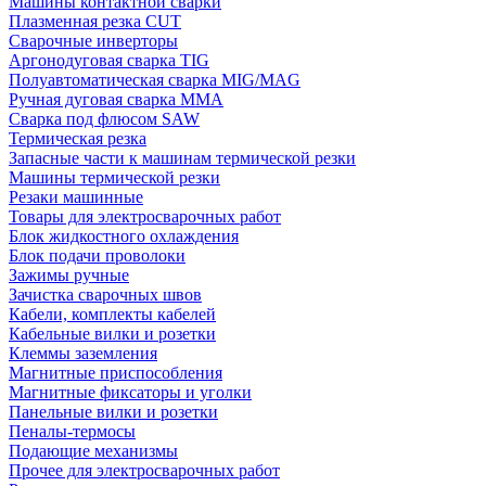
Машины контактной сварки
Плазменная резка CUT
Сварочные инверторы
Аргонодуговая сварка TIG
Полуавтоматическая сварка MIG/MAG
Ручная дуговая сварка MMA
Сварка под флюсом SAW
Термическая резка
Запасные части к машинам термической резки
Машины термической резки
Резаки машинные
Товары для электросварочных работ
Блок жидкостного охлаждения
Блок подачи проволоки
Зажимы ручные
Зачистка сварочных швов
Кабели, комплекты кабелей
Кабельные вилки и розетки
Клеммы заземления
Магнитные приспособления
Магнитные фиксаторы и уголки
Панельные вилки и розетки
Пеналы-термосы
Подающие механизмы
Прочее для электросварочных работ