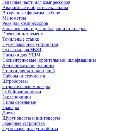
Запасные части для компрессоров
Аварийные и обратные клапаны
Воздушные фильтры в сборе
Манометры
Реле для компрессоров
Запасные части для нейлеров и степлеров
Электроинструмент
Точильные станки
Пуско-зарядные устройства
Оснастка для МФИ
Насадки для УШМ
Эксцентриковые (орбитальные) шлифмашины
Ленточные шлифмашины
Станки для заточки цепей
Наборы инструмента
Штроборезы
Строительные миксеры
Отбойные молотки
Заклепочники
Пилы сабельные
Граверы
Дрели
Шуруповерты и винтоверты
Зарядные устройства
Пуско-зарядные устройства