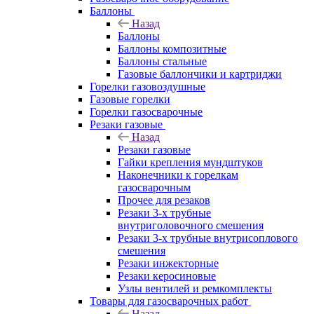
Баллоны
Назад
Баллоны
Баллоны композитные
Баллоны стальные
Газовые баллончики и картриджи
Горелки газовоздушные
Газовые горелки
Горелки газосварочные
Резаки газовые
Назад
Резаки газовые
Гайки крепления мундштуков
Наконечники к горелкам
газосварочным
Прочее для резаков
Резаки 3-х трубные
внутриголовочного смешения
Резаки 3-х трубные внутрисоплового
смешения
Резаки инжекторные
Резаки керосиновые
Узлы вентилей и ремкомплекты
Товары для газосварочных работ
Назад