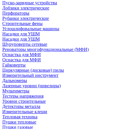
Пуско-зарядные устройства
Лобзики электрические
Перфораторы
Рубанки электрические
Строительные фены
Углошлифовальные машины
Насадки для УШМ
Насадки для УШМ
Шуруповерты сетевые
Реноваторы многофункциональные (МФИ)
Оснастка для МФИ
Оснастка для МФИ
Гайковерты
Циркулярные (дисковые) пилы
Измерительный инструмент
Дальномеры
Лазерные уровни (нивелиры)
Мультиметры
Тестеры напряжения
Уровни строительные
Детекторы металла
Измерительные клещи
Тепловая техника
Пушки тепловые
Пушки газовые