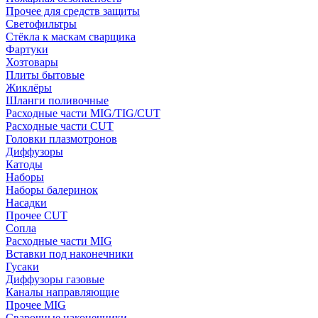
Прочее для средств защиты
Светофильтры
Стёкла к маскам сварщика
Фартуки
Хозтовары
Плиты бытовые
Жиклёры
Шланги поливочные
Расходные части MIG/TIG/CUT
Расходные части CUT
Головки плазмотронов
Диффузоры
Катоды
Наборы
Наборы балеринок
Насадки
Прочее CUT
Сопла
Расходные части MIG
Вставки под наконечники
Гусаки
Диффузоры газовые
Каналы направляющие
Прочее MIG
Сварочные наконечники