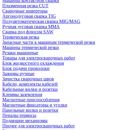
Машины контактной сварки
Плазменная резка CUT
Сварочные инверторы
Аргонодуговая сварка TIG
Полуавтоматическая сварка MIG/MAG
Ручная дуговая сварка MMA
Сварка под флюсом SAW
Термическая резка
Запасные части к машинам термической резки
Машины термической резки
Резаки машинные
Товары для электросварочных работ
Блок жидкостного охлаждения
Блок подачи проволоки
Зажимы ручные
Зачистка сварочных швов
Кабели, комплекты кабелей
Кабельные вилки и розетки
Клеммы заземления
Магнитные приспособления
Магнитные фиксаторы и уголки
Панельные вилки и розетки
Пеналы-термосы
Подающие механизмы
Прочее для электросварочных работ