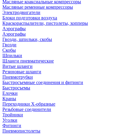
Масляные коаксиальные компрессоры
Масляные ременные компрессоры
Электродвигатели
Блоки подготовки воздуха
Краскораспылители, пистолеты, хопперы
Аэрографы
Аэрографы
Гвозди, шпильки, скобы
Гвозди
Скобы
Шпильки
Шланги пневматические
Витые шланги
Резиновые шланги
Пневмотрубки
Быстросъемные соединения и фитинги
Быстросъемы
Елочки
Краны
Переходники Х-образные
Резьбовые соединители
Тройники
Уголки
Фитинги
Пневмопистолеты