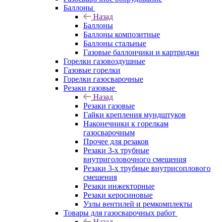
Баллоны
Назад
Баллоны
Баллоны композитные
Баллоны стальные
Газовые баллончики и картриджи
Горелки газовоздушные
Газовые горелки
Горелки газосварочные
Резаки газовые
Назад
Резаки газовые
Гайки крепления мундштуков
Наконечники к горелкам
газосварочным
Прочее для резаков
Резаки 3-х трубные
внутриголовочного смешения
Резаки 3-х трубные внутрисоплового
смешения
Резаки инжекторные
Резаки керосиновые
Узлы вентилей и ремкомплекты
Товары для газосварочных работ
Назад