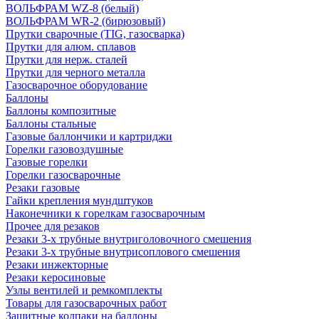
ВОЛЬФРАМ WZ-8 (белый)
ВОЛЬФРАМ WR-2 (бирюзовый)
Прутки сварочные (TIG, газосварка)
Прутки для алюм. сплавов
Прутки для нерж. сталей
Прутки для черного металла
Газосварочное оборудование
Баллоны
Баллоны композитные
Баллоны стальные
Газовые баллончики и картриджи
Горелки газовоздушные
Газовые горелки
Горелки газосварочные
Резаки газовые
Гайки крепления мундштуков
Наконечники к горелкам газосварочным
Прочее для резаков
Резаки 3-х трубные внутриголовочного смешения
Резаки 3-х трубные внутрисоплового смешения
Резаки инжекторные
Резаки керосиновые
Узлы вентилей и ремкомплекты
Товары для газосварочных работ
Защитные колпаки на баллоны