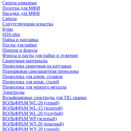
Сверла алмазные
Полотна для МФИ
Насадки для МФИ
Свёрла
Сопутствующая оснастка
Буры
SDS-plus
Пайка и наплавка
Посты для пайки
Припои и флюсы
Флюсы и пасты для пайки и лужения
Сварочные материалы
Проволока сварочная на катушках
Порошковая самозащитная проволока
Проволока для алюм. сплавов
Проволока для нерж. сталей
Проволока для черного металла
Электроды
Вольфрамовые электроды для TIG сварки
ВОЛЬФРАМ WC-20 (серый)
ВОЛЬФРАМ WL-15 (золотой)
ВОЛЬФРАМ WL-20 (голубой)
ВОЛЬФРАМ WP (зеленый)
ВОЛЬФРАМ WT-20 (красный)
ВОЛЬФРАМ WY-20 (синий)