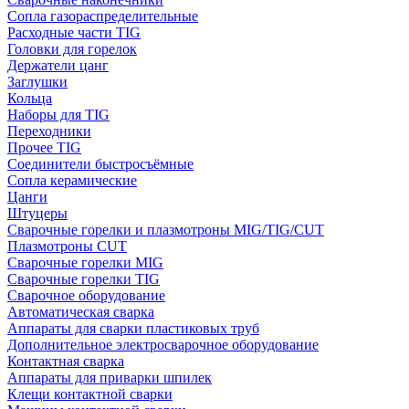
Сопла газораспределительные
Расходные части TIG
Головки для горелок
Держатели цанг
Заглушки
Кольца
Наборы для TIG
Переходники
Прочее TIG
Соединители быстросъёмные
Сопла керамические
Цанги
Штуцеры
Сварочные горелки и плазмотроны MIG/TIG/CUT
Плазмотроны CUT
Сварочные горелки MIG
Сварочные горелки TIG
Сварочное оборудование
Автоматическая сварка
Аппараты для сварки пластиковых труб
Дополнительное электросварочное оборудование
Контактная сварка
Аппараты для приварки шпилек
Клещи контактной сварки