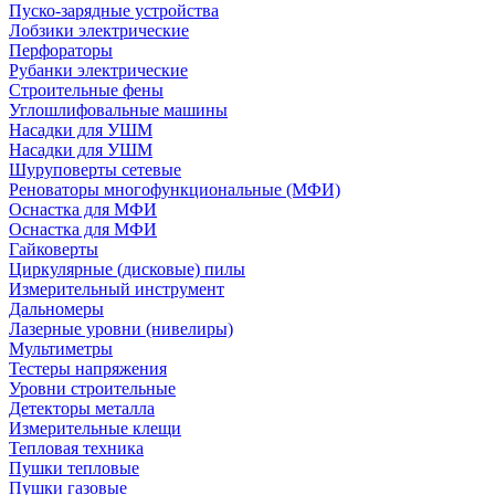
Пуско-зарядные устройства
Лобзики электрические
Перфораторы
Рубанки электрические
Строительные фены
Углошлифовальные машины
Насадки для УШМ
Насадки для УШМ
Шуруповерты сетевые
Реноваторы многофункциональные (МФИ)
Оснастка для МФИ
Оснастка для МФИ
Гайковерты
Циркулярные (дисковые) пилы
Измерительный инструмент
Дальномеры
Лазерные уровни (нивелиры)
Мультиметры
Тестеры напряжения
Уровни строительные
Детекторы металла
Измерительные клещи
Тепловая техника
Пушки тепловые
Пушки газовые