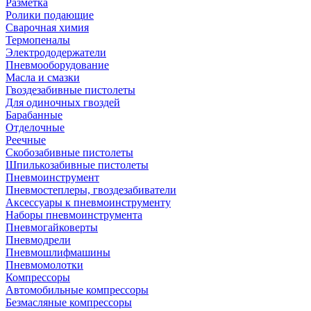
Разметка
Ролики подающие
Сварочная химия
Термопеналы
Электрододержатели
Пневмооборудование
Масла и смазки
Гвоздезабивные пистолеты
Для одиночных гвоздей
Барабанные
Отделочные
Реечные
Скобозабивные пистолеты
Шпилькозабивные пистолеты
Пневмоинструмент
Пневмостеплеры, гвоздезабиватели
Аксессуары к пневмоинструменту
Наборы пневмоинструмента
Пневмогайковерты
Пневмодрели
Пневмошлифмашины
Пневмомолотки
Компрессоры
Автомобильные компрессоры
Безмасляные компрессоры