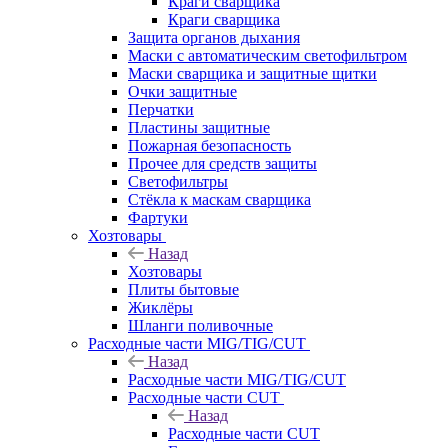
Краги сварщика
Краги сварщика
Защита органов дыхания
Маски с автоматическим светофильтром
Маски сварщика и защитные щитки
Очки защитные
Перчатки
Пластины защитные
Пожарная безопасность
Прочее для средств защиты
Светофильтры
Стёкла к маскам сварщика
Фартуки
Хозтовары
Назад
Хозтовары
Плиты бытовые
Жиклёры
Шланги поливочные
Расходные части MIG/TIG/CUT
Назад
Расходные части MIG/TIG/CUT
Расходные части CUT
Назад
Расходные части CUT