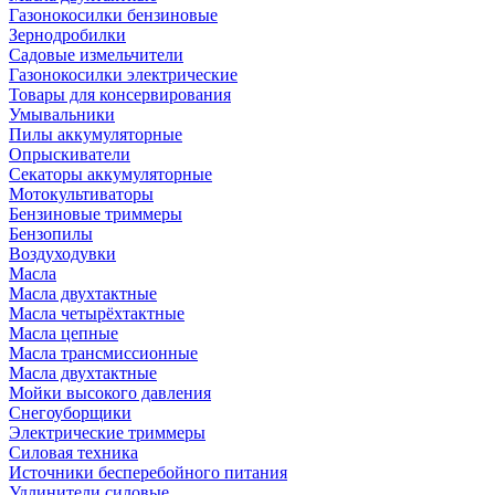
Газонокосилки бензиновые
Зернодробилки
Садовые измельчители
Газонокосилки электрические
Товары для консервирования
Умывальники
Пилы аккумуляторные
Опрыскиватели
Секаторы аккумуляторные
Мотокультиваторы
Бензиновые триммеры
Бензопилы
Воздуходувки
Масла
Масла двухтактные
Масла четырёхтактные
Масла цепные
Масла трансмиссионные
Масла двухтактные
Мойки высокого давления
Снегоуборщики
Электрические триммеры
Силовая техника
Источники бесперебойного питания
Удлинители силовые