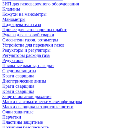
ЗИП для газосварочного оборудования
Клапаны
Кожухи на манометры
Манометры
Подогреватели газа
Прочее для газосварочных работ
Рукава для газовой сварки
Смесители газов, ротаметры
Устройства для перекачки газов
Редукторы и регуляторы
Регуляторы расхода газа
Редукторы
Паяльные лампы, насадки
Средства защиты
Краги сварщика
Диоптрические линзы
Краги сварщика
Краги сварщика
Защита органов дыхания
Маски с автоматическим светофильтром
Маски сварщика и защитные щитки
Очки защитные
Перчатки
Пластины защитные
Пожарная безопасность