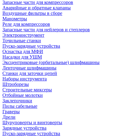
Запасные части для компрессоров
Аварийные и обратные клапаны
Воздушные фильтры в сборе
Манометры
Реле для компрессоров
Запасные части для нейлеров и степлеров
Электроинструмент
Точильные станки
Пуско-зарядные устройства
Оснастка для МФИ
Насадки для УШМ
Эксцентриковые (орбитальные) шлифмашины
Ленточные шлифмашины
Станки для заточки цепей
Наборы инструмента
Штроборезы
Строительные миксеры
Отбойные молотки
Заклепочники
Пилы сабельные
Граверы
Дрели
Шуруповерты и винтоверты
Зарядные устройства
Пуско-зарядные устройства