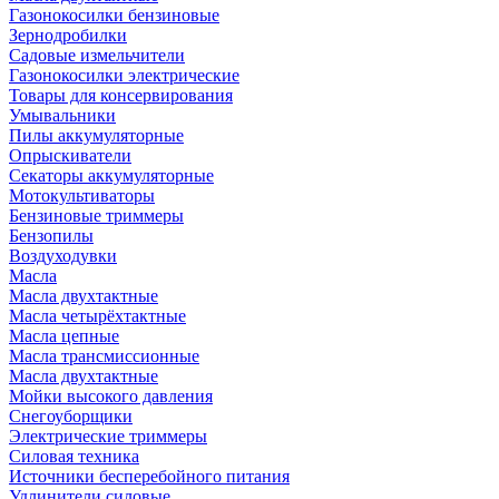
Газонокосилки бензиновые
Зернодробилки
Садовые измельчители
Газонокосилки электрические
Товары для консервирования
Умывальники
Пилы аккумуляторные
Опрыскиватели
Секаторы аккумуляторные
Мотокультиваторы
Бензиновые триммеры
Бензопилы
Воздуходувки
Масла
Масла двухтактные
Масла четырёхтактные
Масла цепные
Масла трансмиссионные
Масла двухтактные
Мойки высокого давления
Снегоуборщики
Электрические триммеры
Силовая техника
Источники бесперебойного питания
Удлинители силовые