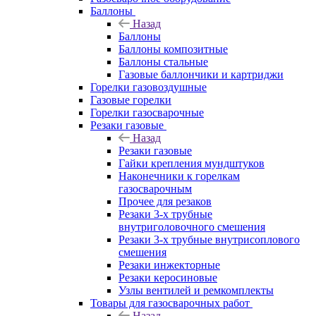
Баллоны
Назад
Баллоны
Баллоны композитные
Баллоны стальные
Газовые баллончики и картриджи
Горелки газовоздушные
Газовые горелки
Горелки газосварочные
Резаки газовые
Назад
Резаки газовые
Гайки крепления мундштуков
Наконечники к горелкам
газосварочным
Прочее для резаков
Резаки 3-х трубные
внутриголовочного смешения
Резаки 3-х трубные внутрисоплового
смешения
Резаки инжекторные
Резаки керосиновые
Узлы вентилей и ремкомплекты
Товары для газосварочных работ
Назад