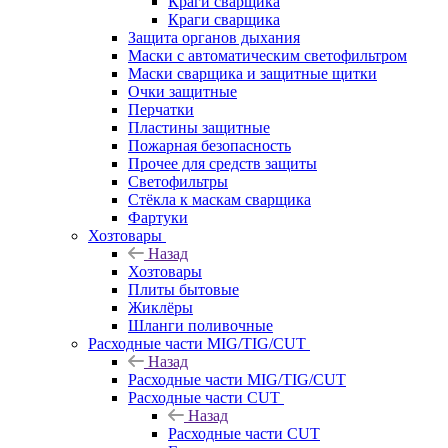
Краги сварщика
Краги сварщика
Защита органов дыхания
Маски с автоматическим светофильтром
Маски сварщика и защитные щитки
Очки защитные
Перчатки
Пластины защитные
Пожарная безопасность
Прочее для средств защиты
Светофильтры
Стёкла к маскам сварщика
Фартуки
Хозтовары
Назад
Хозтовары
Плиты бытовые
Жиклёры
Шланги поливочные
Расходные части MIG/TIG/CUT
Назад
Расходные части MIG/TIG/CUT
Расходные части CUT
Назад
Расходные части CUT