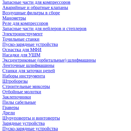
Запасные части для компрессоров
Аварийные и обратные клапаны
Воздушные фильтры в сборе
Манометры
Реле для компрессоров
Запасные части для нейлеров и степлеров
Электроинструмент
Точильные станки
Пуско-зарядные устройства
Оснастка для МФИ
Насадки для УШМ
Эксцентриковые (орбитальные) шлифмашины
Ленточные шлифмашины
Станки для заточки цепей
Наборы инструмента
Штроборезы
Строительные миксеры
Отбойные молотки
Заклепочники
Пилы сабельные
Граверы
Дрели
Шуруповерты и винтоверты
Зарядные устройства
Пуско-зарядные устройства