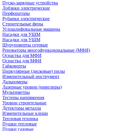
Пуско-зарядные устройства
Лобзики электрические
Перфораторы
Рубанки электрические
Строительные фены
Углошлифовальные машины
Насадки для УШМ
Насадки для УШМ
Шуруповерты сетевые
Реноваторы многофункциональные (МФИ)
Оснастка для МФИ
Оснастка для МФИ
Гайковерты
Циркулярные (дисковые) пилы
Измерительный инструмент
Дальномеры
Лазерные уровни (нивелиры)
Мультиметры
Тестеры напряжения
Уровни строительные
Детекторы металла
Измерительные клещи
Тепловая техника
Пушки тепловые
Пушки газовые