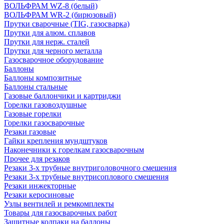
ВОЛЬФРАМ WZ-8 (белый)
ВОЛЬФРАМ WR-2 (бирюзовый)
Прутки сварочные (TIG, газосварка)
Прутки для алюм. сплавов
Прутки для нерж. сталей
Прутки для черного металла
Газосварочное оборудование
Баллоны
Баллоны композитные
Баллоны стальные
Газовые баллончики и картриджи
Горелки газовоздушные
Газовые горелки
Горелки газосварочные
Резаки газовые
Гайки крепления мундштуков
Наконечники к горелкам газосварочным
Прочее для резаков
Резаки 3-х трубные внутриголовочного смешения
Резаки 3-х трубные внутрисоплового смешения
Резаки инжекторные
Резаки керосиновые
Узлы вентилей и ремкомплекты
Товары для газосварочных работ
Защитные колпаки на баллоны