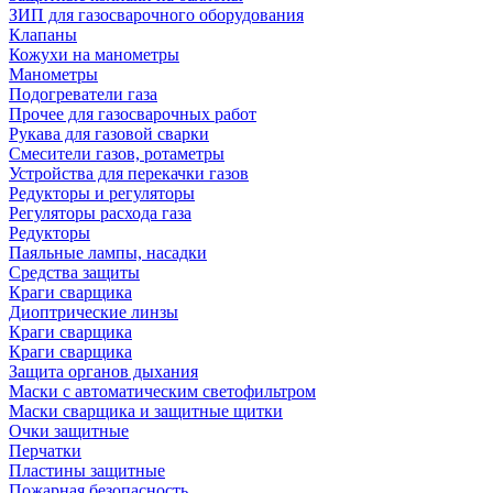
ЗИП для газосварочного оборудования
Клапаны
Кожухи на манометры
Манометры
Подогреватели газа
Прочее для газосварочных работ
Рукава для газовой сварки
Смесители газов, ротаметры
Устройства для перекачки газов
Редукторы и регуляторы
Регуляторы расхода газа
Редукторы
Паяльные лампы, насадки
Средства защиты
Краги сварщика
Диоптрические линзы
Краги сварщика
Краги сварщика
Защита органов дыхания
Маски с автоматическим светофильтром
Маски сварщика и защитные щитки
Очки защитные
Перчатки
Пластины защитные
Пожарная безопасность