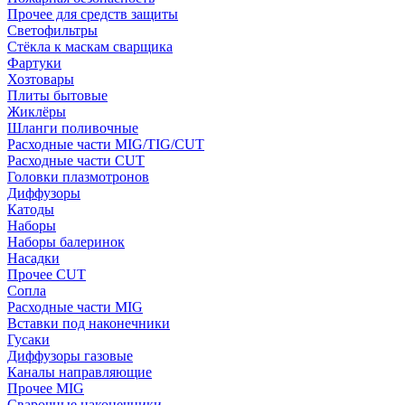
Прочее для средств защиты
Светофильтры
Стёкла к маскам сварщика
Фартуки
Хозтовары
Плиты бытовые
Жиклёры
Шланги поливочные
Расходные части MIG/TIG/CUT
Расходные части CUT
Головки плазмотронов
Диффузоры
Катоды
Наборы
Наборы балеринок
Насадки
Прочее CUT
Сопла
Расходные части MIG
Вставки под наконечники
Гусаки
Диффузоры газовые
Каналы направляющие
Прочее MIG
Сварочные наконечники