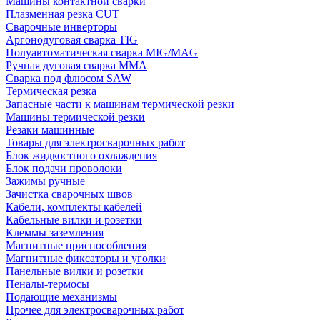
Машины контактной сварки
Плазменная резка CUT
Сварочные инверторы
Аргонодуговая сварка TIG
Полуавтоматическая сварка MIG/MAG
Ручная дуговая сварка MMA
Сварка под флюсом SAW
Термическая резка
Запасные части к машинам термической резки
Машины термической резки
Резаки машинные
Товары для электросварочных работ
Блок жидкостного охлаждения
Блок подачи проволоки
Зажимы ручные
Зачистка сварочных швов
Кабели, комплекты кабелей
Кабельные вилки и розетки
Клеммы заземления
Магнитные приспособления
Магнитные фиксаторы и уголки
Панельные вилки и розетки
Пеналы-термосы
Подающие механизмы
Прочее для электросварочных работ