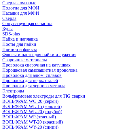
Сверла алмазные
Полотна для МФИ
Насадки для МФИ
Свёрла
Сопутствующая оснастка
Буры
SDS-plus
Пайка и наплавка
Посты для пайки
Припои и флюсы
Флюсы и пасты для пайки и лужения
Сварочные материалы
Проволока сварочная на катушках
Порошковая самозащитная проволока
Проволока для алюм. сплавов
Проволока для нерж. сталей
Проволока для черного металла
Электроды
Вольфрамовые электроды для TIG сварки
ВОЛЬФРАМ WC-20 (серый)
ВОЛЬФРАМ WL-15 (золотой)
ВОЛЬФРАМ WL-20 (голубой)
ВОЛЬФРАМ WP (зеленый)
ВОЛЬФРАМ WT-20 (красный)
ВОЛЬФРАМ WY-20 (синий)