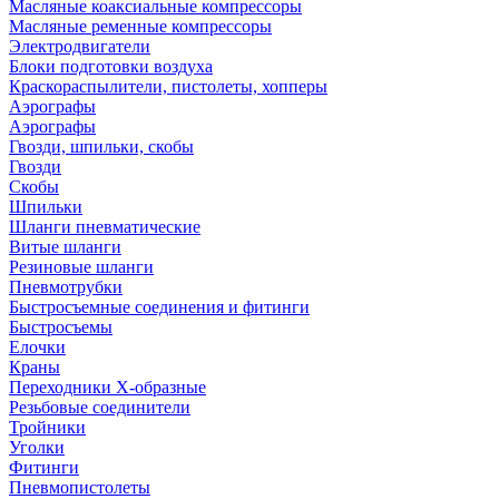
Масляные коаксиальные компрессоры
Масляные ременные компрессоры
Электродвигатели
Блоки подготовки воздуха
Краскораспылители, пистолеты, хопперы
Аэрографы
Аэрографы
Гвозди, шпильки, скобы
Гвозди
Скобы
Шпильки
Шланги пневматические
Витые шланги
Резиновые шланги
Пневмотрубки
Быстросъемные соединения и фитинги
Быстросъемы
Елочки
Краны
Переходники Х-образные
Резьбовые соединители
Тройники
Уголки
Фитинги
Пневмопистолеты