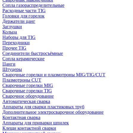
Сопла газораспределительные
Расходные части TIG
Головки для горелок
Держатели цанг
Заглушки
Кольца
Наборы для TIG
Переходники
Прочее TIG
Соединители быстросъёмные
Сопла керамические
Цанги
Штуцеры
Сварочные горелки и плазмотроны MIG/TIG/CUT
Плазмотроны CUT
Сварочные горелки MIG
Сварочные горелки TIG
Сварочное оборудование
Автоматическая сварка
Аппараты для сварки пластиковых труб
Дополнительное электросварочное оборудование
Контактная сварка
Аппараты для приварки шпилек
Клещи контактной сварки