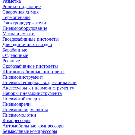
Разметка
Ролики подающие
Сварочная химия
Термопеналы
Электрододержатели
Пневмооборудование
Масла и смазки
Гвоздезабивные пистолеты
Для одиночных гвоздей
Барабанные
Отделочные
Реечные
Скобозабивные пистолеты
Шпилькозабивные пистолеты
Пневмоинструмент
Пневмостеплеры, гвоздезабиватели
Аксессуары к пневмоинструменту
Наборы пневмоинструмента
Пневмогайковерты
Пневмодрели
Пневмошлифмашины
Пневмомолотки
Компрессоры
Автомобильные компрессоры
Безмасляные компрессоры