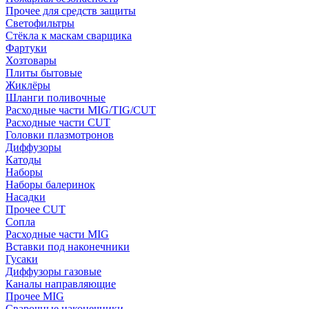
Прочее для средств защиты
Светофильтры
Стёкла к маскам сварщика
Фартуки
Хозтовары
Плиты бытовые
Жиклёры
Шланги поливочные
Расходные части MIG/TIG/CUT
Расходные части CUT
Головки плазмотронов
Диффузоры
Катоды
Наборы
Наборы балеринок
Насадки
Прочее CUT
Сопла
Расходные части MIG
Вставки под наконечники
Гусаки
Диффузоры газовые
Каналы направляющие
Прочее MIG
Сварочные наконечники