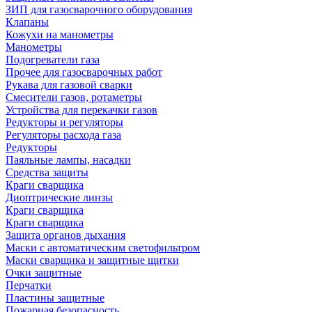
ЗИП для газосварочного оборудования
Клапаны
Кожухи на манометры
Манометры
Подогреватели газа
Прочее для газосварочных работ
Рукава для газовой сварки
Смесители газов, ротаметры
Устройства для перекачки газов
Редукторы и регуляторы
Регуляторы расхода газа
Редукторы
Паяльные лампы, насадки
Средства защиты
Краги сварщика
Диоптрические линзы
Краги сварщика
Краги сварщика
Защита органов дыхания
Маски с автоматическим светофильтром
Маски сварщика и защитные щитки
Очки защитные
Перчатки
Пластины защитные
Пожарная безопасность