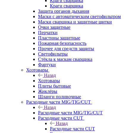
Краги сварщика
Краги сварщика
Защита органов дыхания
Маски с автоматическим светофильтром
Маски сварщика и защитные щитки
Очки защитные
Перчатки
Пластины защитные
Пожарная безопасность
Прочее для средств защиты
Светофильтры
Стёкла к маскам сварщика
Фартуки
Хозтовары
Назад
Хозтовары
Плиты бытовые
Жиклёры
Шланги поливочные
Расходные части MIG/TIG/CUT
Назад
Расходные части MIG/TIG/CUT
Расходные части CUT
Назад
Расходные части CUT