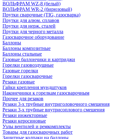
ВОЛЬФРАМ WZ-8 (белый)
ВОЛЬФРАМ WR-2 (бирюзовый)
Прутки сварочные (TIG, газосварка)
Прутки для алюм. сплавов
Прутки для нерж. сталей
Прутки для черного металла
Газосварочное оборудование
Баллоны
Баллоны композитные
Баллоны стальные
Газовые баллончики и картриджи
Горелки газовоздушные
Газовые горелки
Горелки газосварочные
Резаки газовые
Гайки крепления мундштуков
Наконечники к горелкам газосварочным
Прочее для резаков
Резаки 3-х трубные внутриголовочного смешения
Резаки 3-х трубные внутрисоплового смешения
Резаки инжекторные
Резаки керосиновые
Узлы вентилей и ремкомплекты
Товары для газосварочных работ
Защитные колпаки на баллоны