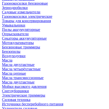
Газонокосилки бензиновые
Зернодробилки
Садовые измельчители
Газонокосилки электрические
Товары для консервирования
Умывальники
Пилы аккумуляторные
Опрыскиватели
Секаторы аккумуляторные
Мотокультиваторы
Бензиновые триммеры
Бензопилы
Воздуходувки
Масла
Масла двухтактные
Масла четырёхтактные
Масла цепные
Масла трансмиссионные
Масла двухтактные
Мойки высокого давления
Снегоуборщики
Электрические триммеры
Силовая техника
Источники бесперебойного питания
Удлинители силовые