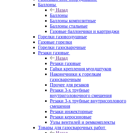
Баллоны
Назад
Баллоны
Баллоны композитные
Баллоны стальные
Газовые баллончики и картриджи
Горелки газовоздушные
Газовые горелки
Горелки газосварочные
Резаки газовые
Назад
Резаки газовые
Гайки крепления мундштуков
Наконечники к горелкам
газосварочным
Прочее для резаков
Резаки 3-х трубные
внутриголовочного смешения
Резаки 3-х трубные внутрисоплового
смешения
Резаки инжекторные
Резаки керосиновые
Узлы вентилей и ремкомплекты
Товары для газосварочных работ
Назад