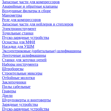
Запасные части для компрессоров
Аварийные и обратные клапаны
Воздушные фильтры в сборе
Манометры
Реле для компрессоров
Запасные части для нейлеров и степлеров
Электроинструмент
Точильные станки
Пуско-зарядные устройства
Оснастка для МФИ
Насадки для УШМ
Эксцентриковые (орбитальные) шлифмашины
Ленточные шлифмашины
Станки для заточки цепей
Наборы инструмента
Штроборезы
Строительные миксеры
Отбойные молотки
Заклепочники
Пилы сабельные
Граверы
Дрели
Шуруповерты и винтоверты
Зарядные устройства
Пуско-зарядные устройства