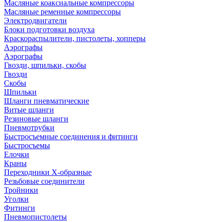
Масляные коаксиальные компрессоры
Масляные ременные компрессоры
Электродвигатели
Блоки подготовки воздуха
Краскораспылители, пистолеты, хопперы
Аэрографы
Аэрографы
Гвозди, шпильки, скобы
Гвозди
Скобы
Шпильки
Шланги пневматические
Витые шланги
Резиновые шланги
Пневмотрубки
Быстросъемные соединения и фитинги
Быстросъемы
Елочки
Краны
Переходники Х-образные
Резьбовые соединители
Тройники
Уголки
Фитинги
Пневмопистолеты