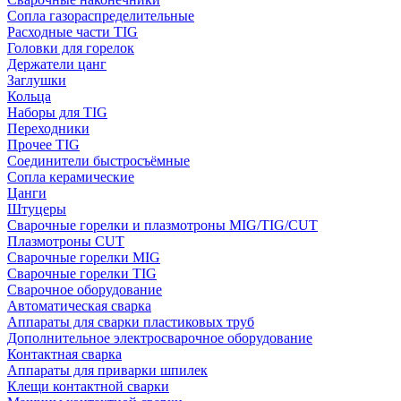
Сопла газораспределительные
Расходные части TIG
Головки для горелок
Держатели цанг
Заглушки
Кольца
Наборы для TIG
Переходники
Прочее TIG
Соединители быстросъёмные
Сопла керамические
Цанги
Штуцеры
Сварочные горелки и плазмотроны MIG/TIG/CUT
Плазмотроны CUT
Сварочные горелки MIG
Сварочные горелки TIG
Сварочное оборудование
Автоматическая сварка
Аппараты для сварки пластиковых труб
Дополнительное электросварочное оборудование
Контактная сварка
Аппараты для приварки шпилек
Клещи контактной сварки