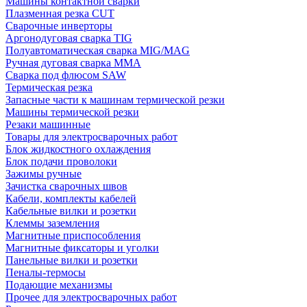
Машины контактной сварки
Плазменная резка CUT
Сварочные инверторы
Аргонодуговая сварка TIG
Полуавтоматическая сварка MIG/MAG
Ручная дуговая сварка MMA
Сварка под флюсом SAW
Термическая резка
Запасные части к машинам термической резки
Машины термической резки
Резаки машинные
Товары для электросварочных работ
Блок жидкостного охлаждения
Блок подачи проволоки
Зажимы ручные
Зачистка сварочных швов
Кабели, комплекты кабелей
Кабельные вилки и розетки
Клеммы заземления
Магнитные приспособления
Магнитные фиксаторы и уголки
Панельные вилки и розетки
Пеналы-термосы
Подающие механизмы
Прочее для электросварочных работ