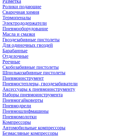
Разметка
Ролики подающие
Сварочная химия
Термопеналы
Электрододержатели
Пневмооборудование
Масла и смазки
Гвоздезабивные пистолеты
Для одиночных гвоздей
Барабанные
Отделочные
Реечные
Скобозабивные пистолеты
Шпилькозабивные пистолеты
Пневмоинструмент
Пневмостеплеры, гвоздезабиватели
Аксессуары к пневмоинструменту
Наборы пневмоинструмента
Пневмогайковерты
Пневмодрели
Пневмошлифмашины
Пневмомолотки
Компрессоры
Автомобильные компрессоры
Безмасляные компрессоры