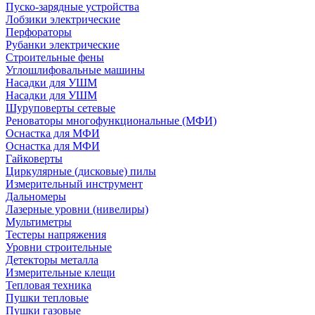
Пуско-зарядные устройства
Лобзики электрические
Перфораторы
Рубанки электрические
Строительные фены
Углошлифовальные машины
Насадки для УШМ
Насадки для УШМ
Шуруповерты сетевые
Реноваторы многофункциональные (МФИ)
Оснастка для МФИ
Оснастка для МФИ
Гайковерты
Циркулярные (дисковые) пилы
Измерительный инструмент
Дальномеры
Лазерные уровни (нивелиры)
Мультиметры
Тестеры напряжения
Уровни строительные
Детекторы металла
Измерительные клещи
Тепловая техника
Пушки тепловые
Пушки газовые