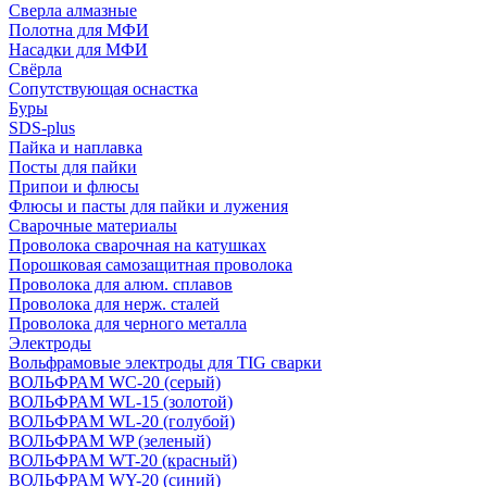
Сверла алмазные
Полотна для МФИ
Насадки для МФИ
Свёрла
Сопутствующая оснастка
Буры
SDS-plus
Пайка и наплавка
Посты для пайки
Припои и флюсы
Флюсы и пасты для пайки и лужения
Сварочные материалы
Проволока сварочная на катушках
Порошковая самозащитная проволока
Проволока для алюм. сплавов
Проволока для нерж. сталей
Проволока для черного металла
Электроды
Вольфрамовые электроды для TIG сварки
ВОЛЬФРАМ WC-20 (серый)
ВОЛЬФРАМ WL-15 (золотой)
ВОЛЬФРАМ WL-20 (голубой)
ВОЛЬФРАМ WP (зеленый)
ВОЛЬФРАМ WT-20 (красный)
ВОЛЬФРАМ WY-20 (синий)