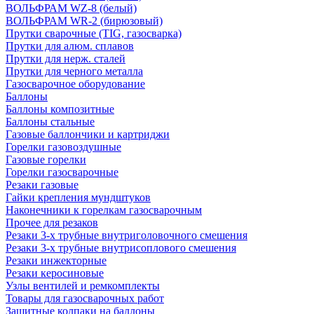
ВОЛЬФРАМ WZ-8 (белый)
ВОЛЬФРАМ WR-2 (бирюзовый)
Прутки сварочные (TIG, газосварка)
Прутки для алюм. сплавов
Прутки для нерж. сталей
Прутки для черного металла
Газосварочное оборудование
Баллоны
Баллоны композитные
Баллоны стальные
Газовые баллончики и картриджи
Горелки газовоздушные
Газовые горелки
Горелки газосварочные
Резаки газовые
Гайки крепления мундштуков
Наконечники к горелкам газосварочным
Прочее для резаков
Резаки 3-х трубные внутриголовочного смешения
Резаки 3-х трубные внутрисоплового смешения
Резаки инжекторные
Резаки керосиновые
Узлы вентилей и ремкомплекты
Товары для газосварочных работ
Защитные колпаки на баллоны