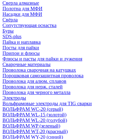
Сверла алмазные
Полотна для МФИ
Насадки для МФИ
Свёрла
Сопутствующая оснастка
Буры
SDS-plus
Пайка и наплавка
Посты для пайки
Припои и флюсы
Флюсы и пасты для пайки и лужения
Сварочные материалы
Проволока сварочная на катушках
Порошковая самозащитная проволока
Проволока для алюм. сплавов
Проволока для нерж. сталей
Проволока для черного металла
Электроды
Вольфрамовые электроды для TIG сварки
ВОЛЬФРАМ WC-20 (серый)
ВОЛЬФРАМ WL-15 (золотой)
ВОЛЬФРАМ WL-20 (голубой)
ВОЛЬФРАМ WP (зеленый)
ВОЛЬФРАМ WT-20 (красный)
ВОЛЬФРАМ WY-20 (синий)