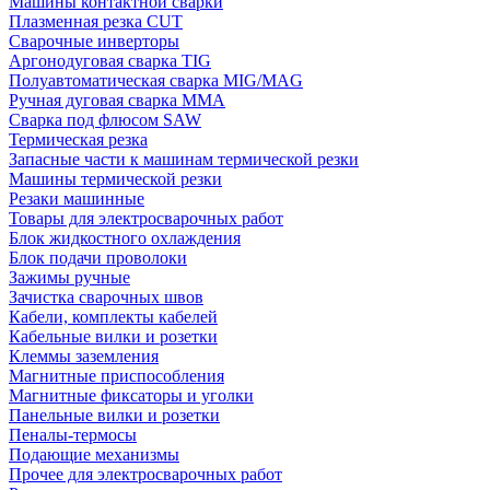
Машины контактной сварки
Плазменная резка CUT
Сварочные инверторы
Аргонодуговая сварка TIG
Полуавтоматическая сварка MIG/MAG
Ручная дуговая сварка MMA
Сварка под флюсом SAW
Термическая резка
Запасные части к машинам термической резки
Машины термической резки
Резаки машинные
Товары для электросварочных работ
Блок жидкостного охлаждения
Блок подачи проволоки
Зажимы ручные
Зачистка сварочных швов
Кабели, комплекты кабелей
Кабельные вилки и розетки
Клеммы заземления
Магнитные приспособления
Магнитные фиксаторы и уголки
Панельные вилки и розетки
Пеналы-термосы
Подающие механизмы
Прочее для электросварочных работ