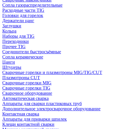
Сопла газораспределительные
Расходные части TIG
Головки для горелок
Держатели цанг
Заглушки
Кольца
Наборы для TIG
Переходники
Прочее TIG
Соединители быстросъёмные
Сопла керамические
Цанги
Штуцеры
Сварочные горелки и плазмотроны MIG/TIG/CUT
Плазмотроны CUT
Сварочные горелки MIG
Сварочные горелки TIG
Сварочное оборудование
Автоматическая сварка
Аппараты для сварки пластиковых труб
Дополнительное электросварочное оборудование
Контактная сварка
Аппараты для приварки шпилек
Клещи контактной сварки