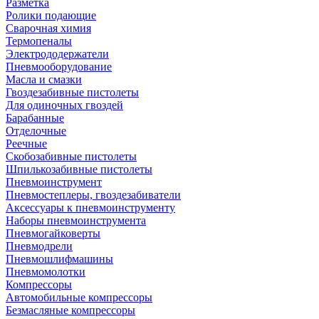
Разметка
Ролики подающие
Сварочная химия
Термопеналы
Электрододержатели
Пневмооборудование
Масла и смазки
Гвоздезабивные пистолеты
Для одиночных гвоздей
Барабанные
Отделочные
Реечные
Скобозабивные пистолеты
Шпилькозабивные пистолеты
Пневмоинструмент
Пневмостеплеры, гвоздезабиватели
Аксессуары к пневмоинструменту
Наборы пневмоинструмента
Пневмогайковерты
Пневмодрели
Пневмошлифмашины
Пневмомолотки
Компрессоры
Автомобильные компрессоры
Безмасляные компрессоры