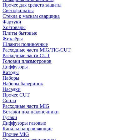
Прочее для средств защиты
Светофильтры
Стёкла к маскам сварщика
Фартуки
Хозтовары
Плиты бытовые
Жиклёры
Шланги поливочные
Расходные части MIG/TIG/CUT
Расходные части CUT
Головки плазмотронов
Диффузоры
Катоды
Наборы
Наборы балеринок
Насадки
Прочее CUT
Сопла
Расходные части MIG
Вставки под наконечники
Гусаки
Диффузоры газовые
Каналы направляющие
Прочее MIG
Сварочные наконечники