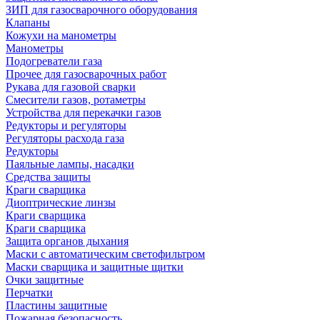
ЗИП для газосварочного оборудования
Клапаны
Кожухи на манометры
Манометры
Подогреватели газа
Прочее для газосварочных работ
Рукава для газовой сварки
Смесители газов, ротаметры
Устройства для перекачки газов
Редукторы и регуляторы
Регуляторы расхода газа
Редукторы
Паяльные лампы, насадки
Средства защиты
Краги сварщика
Диоптрические линзы
Краги сварщика
Краги сварщика
Защита органов дыхания
Маски с автоматическим светофильтром
Маски сварщика и защитные щитки
Очки защитные
Перчатки
Пластины защитные
Пожарная безопасность