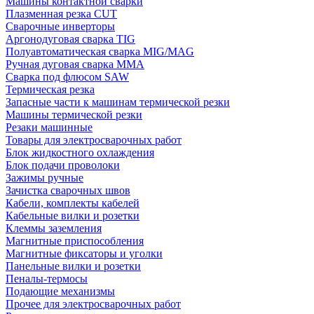
Машины контактной сварки
Плазменная резка CUT
Сварочные инверторы
Аргонодуговая сварка TIG
Полуавтоматическая сварка MIG/MAG
Ручная дуговая сварка MMA
Сварка под флюсом SAW
Термическая резка
Запасные части к машинам термической резки
Машины термической резки
Резаки машинные
Товары для электросварочных работ
Блок жидкостного охлаждения
Блок подачи проволоки
Зажимы ручные
Зачистка сварочных швов
Кабели, комплекты кабелей
Кабельные вилки и розетки
Клеммы заземления
Магнитные приспособления
Магнитные фиксаторы и уголки
Панельные вилки и розетки
Пеналы-термосы
Подающие механизмы
Прочее для электросварочных работ