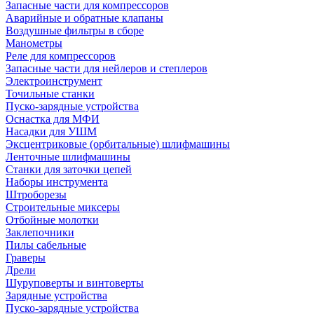
Запасные части для компрессоров
Аварийные и обратные клапаны
Воздушные фильтры в сборе
Манометры
Реле для компрессоров
Запасные части для нейлеров и степлеров
Электроинструмент
Точильные станки
Пуско-зарядные устройства
Оснастка для МФИ
Насадки для УШМ
Эксцентриковые (орбитальные) шлифмашины
Ленточные шлифмашины
Станки для заточки цепей
Наборы инструмента
Штроборезы
Строительные миксеры
Отбойные молотки
Заклепочники
Пилы сабельные
Граверы
Дрели
Шуруповерты и винтоверты
Зарядные устройства
Пуско-зарядные устройства