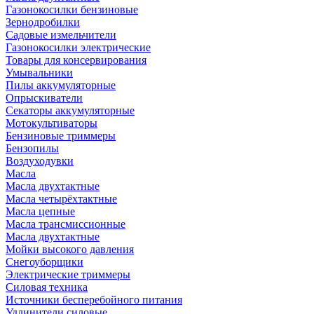
Газонокосилки бензиновые
Зернодробилки
Садовые измельчители
Газонокосилки электрические
Товары для консервирования
Умывальники
Пилы аккумуляторные
Опрыскиватели
Секаторы аккумуляторные
Мотокультиваторы
Бензиновые триммеры
Бензопилы
Воздуходувки
Масла
Масла двухтактные
Масла четырёхтактные
Масла цепные
Масла трансмиссионные
Масла двухтактные
Мойки высокого давления
Снегоуборщики
Электрические триммеры
Силовая техника
Источники бесперебойного питания
Удлинители силовые