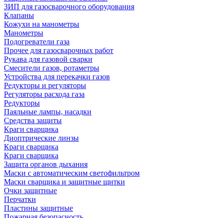
ЗИП для газосварочного оборудования
Клапаны
Кожухи на манометры
Манометры
Подогреватели газа
Прочее для газосварочных работ
Рукава для газовой сварки
Смесители газов, ротаметры
Устройства для перекачки газов
Редукторы и регуляторы
Регуляторы расхода газа
Редукторы
Паяльные лампы, насадки
Средства защиты
Краги сварщика
Диоптрические линзы
Краги сварщика
Краги сварщика
Защита органов дыхания
Маски с автоматическим светофильтром
Маски сварщика и защитные щитки
Очки защитные
Перчатки
Пластины защитные
Пожарная безопасность