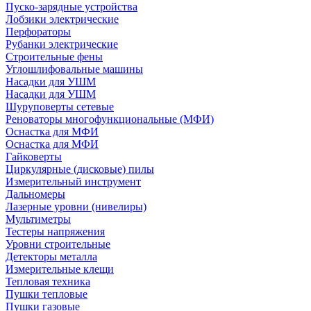
Пуско-зарядные устройства
Лобзики электрические
Перфораторы
Рубанки электрические
Строительные фены
Углошлифовальные машины
Насадки для УШМ
Насадки для УШМ
Шуруповерты сетевые
Реноваторы многофункциональные (МФИ)
Оснастка для МФИ
Оснастка для МФИ
Гайковерты
Циркулярные (дисковые) пилы
Измерительный инструмент
Дальномеры
Лазерные уровни (нивелиры)
Мультиметры
Тестеры напряжения
Уровни строительные
Детекторы металла
Измерительные клещи
Тепловая техника
Пушки тепловые
Пушки газовые