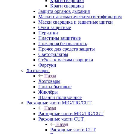
Краги сварщика
Краги сварщика
Защита органов дыхания
Маски с автоматическим светофильтром
Маски сварщика и защитные щитки
Очки защитные
Перчатки
Пластины защитные
Пожарная безопасность
Прочее для средств защиты
Светофильтры
Стёкла к маскам сварщика
Фартуки
Хозтовары
Назад
Хозтовары
Плиты бытовые
Жиклёры
Шланги поливочные
Расходные части MIG/TIG/CUT
Назад
Расходные части MIG/TIG/CUT
Расходные части CUT
Назад
Расходные части CUT