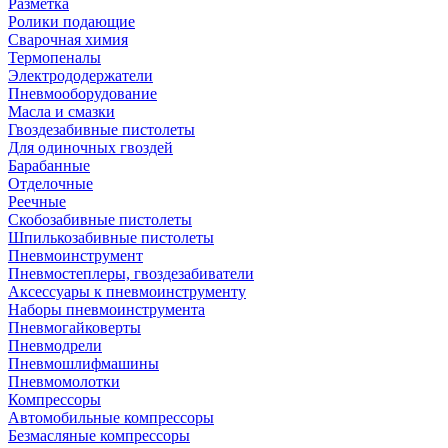
Разметка
Ролики подающие
Сварочная химия
Термопеналы
Электрододержатели
Пневмооборудование
Масла и смазки
Гвоздезабивные пистолеты
Для одиночных гвоздей
Барабанные
Отделочные
Реечные
Скобозабивные пистолеты
Шпилькозабивные пистолеты
Пневмоинструмент
Пневмостеплеры, гвоздезабиватели
Аксессуары к пневмоинструменту
Наборы пневмоинструмента
Пневмогайковерты
Пневмодрели
Пневмошлифмашины
Пневмомолотки
Компрессоры
Автомобильные компрессоры
Безмасляные компрессоры