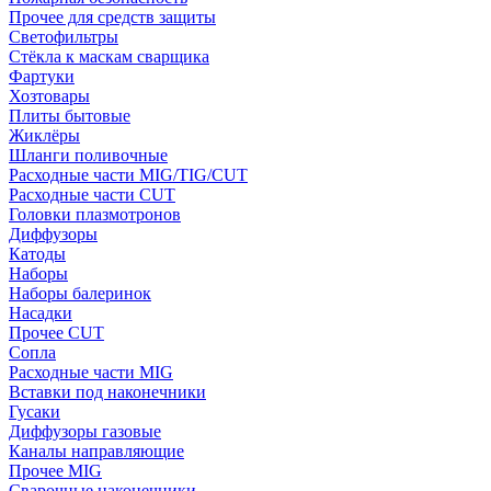
Прочее для средств защиты
Светофильтры
Стёкла к маскам сварщика
Фартуки
Хозтовары
Плиты бытовые
Жиклёры
Шланги поливочные
Расходные части MIG/TIG/CUT
Расходные части CUT
Головки плазмотронов
Диффузоры
Катоды
Наборы
Наборы балеринок
Насадки
Прочее CUT
Сопла
Расходные части MIG
Вставки под наконечники
Гусаки
Диффузоры газовые
Каналы направляющие
Прочее MIG
Сварочные наконечники