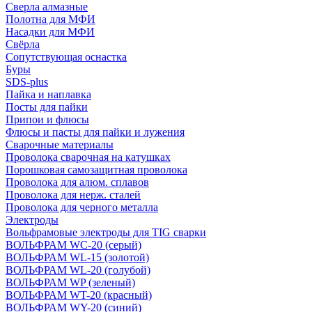
Сверла алмазные
Полотна для МФИ
Насадки для МФИ
Свёрла
Сопутствующая оснастка
Буры
SDS-plus
Пайка и наплавка
Посты для пайки
Припои и флюсы
Флюсы и пасты для пайки и лужения
Сварочные материалы
Проволока сварочная на катушках
Порошковая самозащитная проволока
Проволока для алюм. сплавов
Проволока для нерж. сталей
Проволока для черного металла
Электроды
Вольфрамовые электроды для TIG сварки
ВОЛЬФРАМ WC-20 (серый)
ВОЛЬФРАМ WL-15 (золотой)
ВОЛЬФРАМ WL-20 (голубой)
ВОЛЬФРАМ WP (зеленый)
ВОЛЬФРАМ WT-20 (красный)
ВОЛЬФРАМ WY-20 (синий)