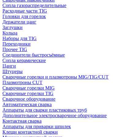
Сопла газораспределительные
Расходные части TIG
Головки для горелок
Держатели цанг
Заглушки
Кольца
Наборы для TIG
Переходники
Прочее TIG
Соединители быстросъёмные
Сопла керамические
Цанги
Штуцеры
Сварочные горелки и плазмотроны MIG/TIG/CUT
Плазмотроны CUT
Сварочные горелки MIG
Сварочные горелки TIG
Сварочное оборудование
Автоматическая сварка
Аппараты для сварки пластиковых труб
Дополнительное электросварочное оборудование
Контактная сварка
Аппараты для приварки шпилек
Клещи контактной сварки