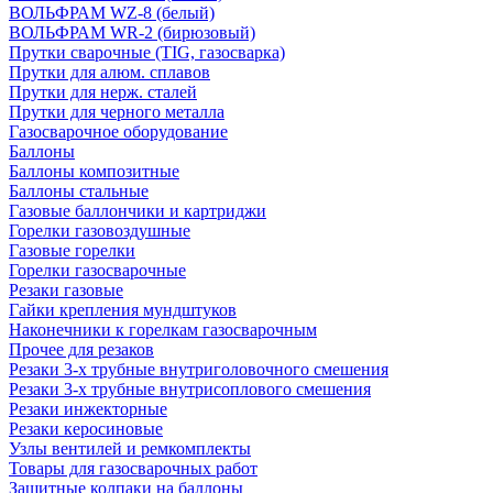
ВОЛЬФРАМ WZ-8 (белый)
ВОЛЬФРАМ WR-2 (бирюзовый)
Прутки сварочные (TIG, газосварка)
Прутки для алюм. сплавов
Прутки для нерж. сталей
Прутки для черного металла
Газосварочное оборудование
Баллоны
Баллоны композитные
Баллоны стальные
Газовые баллончики и картриджи
Горелки газовоздушные
Газовые горелки
Горелки газосварочные
Резаки газовые
Гайки крепления мундштуков
Наконечники к горелкам газосварочным
Прочее для резаков
Резаки 3-х трубные внутриголовочного смешения
Резаки 3-х трубные внутрисоплового смешения
Резаки инжекторные
Резаки керосиновые
Узлы вентилей и ремкомплекты
Товары для газосварочных работ
Защитные колпаки на баллоны