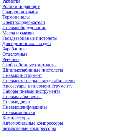
Разметка
Ролики подающие
Сварочная химия
Термопеналы
Электрододержатели
Пневмооборудование
Масла и смазки
Гвоздезабивные пистолеты
Для одиночных гвоздей
Барабанные
Отделочные
Реечные
Скобозабивные пистолеты
Шпилькозабивные пистолеты
Пневмоинструмент
Пневмостеплеры, гвоздезабиватели
Аксессуары к пневмоинструменту
Наборы пневмоинструмента
Пневмогайковерты
Пневмодрели
Пневмошлифмашины
Пневмомолотки
Компрессоры
Автомобильные компрессоры
Безмасляные компрессоры