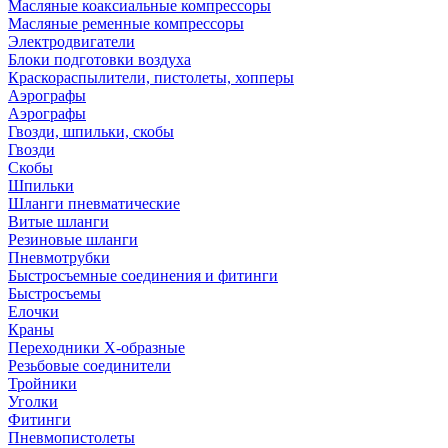
Масляные коаксиальные компрессоры
Масляные ременные компрессоры
Электродвигатели
Блоки подготовки воздуха
Краскораспылители, пистолеты, хопперы
Аэрографы
Аэрографы
Гвозди, шпильки, скобы
Гвозди
Скобы
Шпильки
Шланги пневматические
Витые шланги
Резиновые шланги
Пневмотрубки
Быстросъемные соединения и фитинги
Быстросъемы
Елочки
Краны
Переходники Х-образные
Резьбовые соединители
Тройники
Уголки
Фитинги
Пневмопистолеты