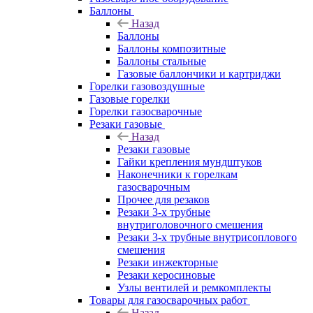
Баллоны
Назад
Баллоны
Баллоны композитные
Баллоны стальные
Газовые баллончики и картриджи
Горелки газовоздушные
Газовые горелки
Горелки газосварочные
Резаки газовые
Назад
Резаки газовые
Гайки крепления мундштуков
Наконечники к горелкам
газосварочным
Прочее для резаков
Резаки 3-х трубные
внутриголовочного смешения
Резаки 3-х трубные внутрисоплового
смешения
Резаки инжекторные
Резаки керосиновые
Узлы вентилей и ремкомплекты
Товары для газосварочных работ
Назад