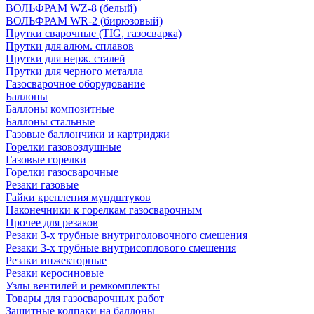
ВОЛЬФРАМ WZ-8 (белый)
ВОЛЬФРАМ WR-2 (бирюзовый)
Прутки сварочные (TIG, газосварка)
Прутки для алюм. сплавов
Прутки для нерж. сталей
Прутки для черного металла
Газосварочное оборудование
Баллоны
Баллоны композитные
Баллоны стальные
Газовые баллончики и картриджи
Горелки газовоздушные
Газовые горелки
Горелки газосварочные
Резаки газовые
Гайки крепления мундштуков
Наконечники к горелкам газосварочным
Прочее для резаков
Резаки 3-х трубные внутриголовочного смешения
Резаки 3-х трубные внутрисоплового смешения
Резаки инжекторные
Резаки керосиновые
Узлы вентилей и ремкомплекты
Товары для газосварочных работ
Защитные колпаки на баллоны