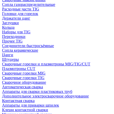
Сопла газораспределительные
Расходные части TIG
Головки для горелок
Держатели цанг
Заглушки
Кольца
Наборы для TIG
Переходники
Прочее TIG
Соединители быстросъёмные
Сопла керамические
Цанги
Штуцеры
Сварочные горелки и плазмотроны MIG/TIG/CUT
Плазмотроны CUT
Сварочные горелки MIG
Сварочные горелки TIG
Сварочное оборудование
Автоматическая сварка
Аппараты для сварки пластиковых труб
Дополнительное электросварочное оборудование
Контактная сварка
Аппараты для приварки шпилек
Клещи контактной сварки