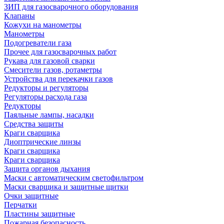
ЗИП для газосварочного оборудования
Клапаны
Кожухи на манометры
Манометры
Подогреватели газа
Прочее для газосварочных работ
Рукава для газовой сварки
Смесители газов, ротаметры
Устройства для перекачки газов
Редукторы и регуляторы
Регуляторы расхода газа
Редукторы
Паяльные лампы, насадки
Средства защиты
Краги сварщика
Диоптрические линзы
Краги сварщика
Краги сварщика
Защита органов дыхания
Маски с автоматическим светофильтром
Маски сварщика и защитные щитки
Очки защитные
Перчатки
Пластины защитные
Пожарная безопасность