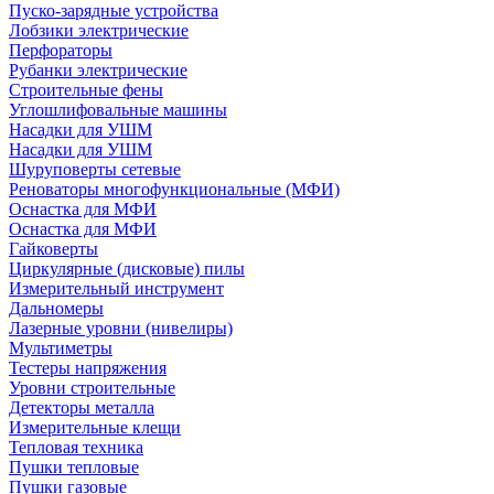
Пуско-зарядные устройства
Лобзики электрические
Перфораторы
Рубанки электрические
Строительные фены
Углошлифовальные машины
Насадки для УШМ
Насадки для УШМ
Шуруповерты сетевые
Реноваторы многофункциональные (МФИ)
Оснастка для МФИ
Оснастка для МФИ
Гайковерты
Циркулярные (дисковые) пилы
Измерительный инструмент
Дальномеры
Лазерные уровни (нивелиры)
Мультиметры
Тестеры напряжения
Уровни строительные
Детекторы металла
Измерительные клещи
Тепловая техника
Пушки тепловые
Пушки газовые