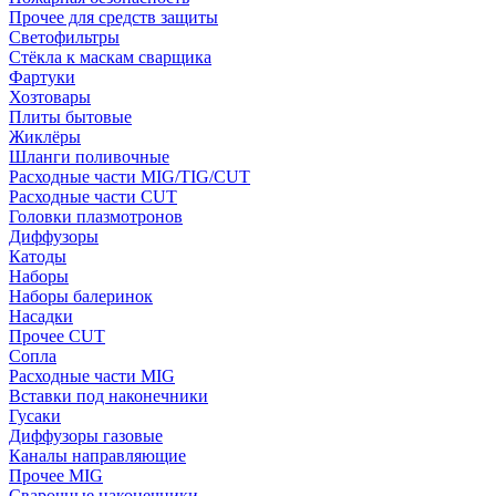
Прочее для средств защиты
Светофильтры
Стёкла к маскам сварщика
Фартуки
Хозтовары
Плиты бытовые
Жиклёры
Шланги поливочные
Расходные части MIG/TIG/CUT
Расходные части CUT
Головки плазмотронов
Диффузоры
Катоды
Наборы
Наборы балеринок
Насадки
Прочее CUT
Сопла
Расходные части MIG
Вставки под наконечники
Гусаки
Диффузоры газовые
Каналы направляющие
Прочее MIG
Сварочные наконечники