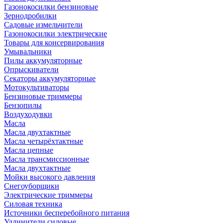
Газонокосилки бензиновые
Зернодробилки
Садовые измельчители
Газонокосилки электрические
Товары для консервирования
Умывальники
Пилы аккумуляторные
Опрыскиватели
Секаторы аккумуляторные
Мотокультиваторы
Бензиновые триммеры
Бензопилы
Воздуходувки
Масла
Масла двухтактные
Масла четырёхтактные
Масла цепные
Масла трансмиссионные
Масла двухтактные
Мойки высокого давления
Снегоуборщики
Электрические триммеры
Силовая техника
Источники бесперебойного питания
Удлинители силовые