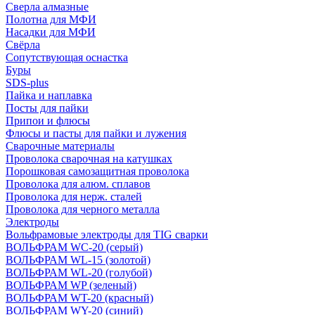
Сверла алмазные
Полотна для МФИ
Насадки для МФИ
Свёрла
Сопутствующая оснастка
Буры
SDS-plus
Пайка и наплавка
Посты для пайки
Припои и флюсы
Флюсы и пасты для пайки и лужения
Сварочные материалы
Проволока сварочная на катушках
Порошковая самозащитная проволока
Проволока для алюм. сплавов
Проволока для нерж. сталей
Проволока для черного металла
Электроды
Вольфрамовые электроды для TIG сварки
ВОЛЬФРАМ WC-20 (серый)
ВОЛЬФРАМ WL-15 (золотой)
ВОЛЬФРАМ WL-20 (голубой)
ВОЛЬФРАМ WP (зеленый)
ВОЛЬФРАМ WT-20 (красный)
ВОЛЬФРАМ WY-20 (синий)