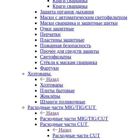
Краги сварщика
Краги сварщика
Защита органов дыхания
Маски с автоматическим светофильтром
Маски сварщика и защитные щитки
Очки защитные
Перчатки
Пластины защитные
Пожарная безопасность
Прочее для средств защиты
Светофильтры
Стёкла к маскам сварщика
Фартуки
Хозтовары
Назад
Хозтовары
Плиты бытовые
Жиклёры
Шланги поливочные
Расходные части MIG/TIG/CUT
Назад
Расходные части MIG/TIG/CUT
Расходные части CUT
Назад
Расходные части CUT