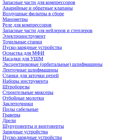
Запасные части для компрессоров
Аварийные и обратные клапаны
Воздушные фильтры в сборе
Манометры
Реле для компрессоров
Запасные части для нейлеров и степлеров
Электроинструмент
Точильные станки
Пуско-зарядные устройства
Оснастка для МФИ
Насадки для УШМ
Эксцентриковые (орбитальные) шлифмашины
Ленточные шлифмашины
Станки для заточки цепей
Наборы инструмента
Штроборезы
Строительные миксеры
Отбойные молотки
Заклепочники
Пилы сабельные
Граверы
Дрели
Шуруповерты и винтоверты
Зарядные устройства
Пуско-зарядные устройства