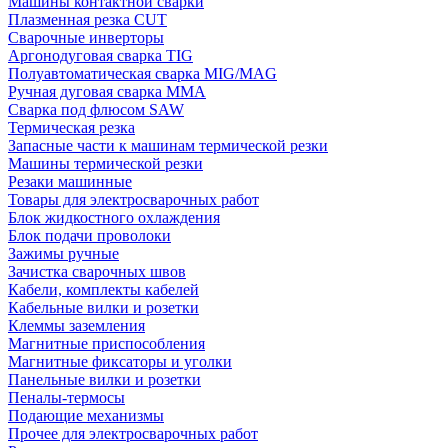
Машины контактной сварки
Плазменная резка CUT
Сварочные инверторы
Аргонодуговая сварка TIG
Полуавтоматическая сварка MIG/MAG
Ручная дуговая сварка MMA
Сварка под флюсом SAW
Термическая резка
Запасные части к машинам термической резки
Машины термической резки
Резаки машинные
Товары для электросварочных работ
Блок жидкостного охлаждения
Блок подачи проволоки
Зажимы ручные
Зачистка сварочных швов
Кабели, комплекты кабелей
Кабельные вилки и розетки
Клеммы заземления
Магнитные приспособления
Магнитные фиксаторы и уголки
Панельные вилки и розетки
Пеналы-термосы
Подающие механизмы
Прочее для электросварочных работ