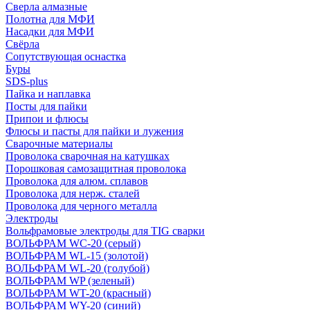
Сверла алмазные
Полотна для МФИ
Насадки для МФИ
Свёрла
Сопутствующая оснастка
Буры
SDS-plus
Пайка и наплавка
Посты для пайки
Припои и флюсы
Флюсы и пасты для пайки и лужения
Сварочные материалы
Проволока сварочная на катушках
Порошковая самозащитная проволока
Проволока для алюм. сплавов
Проволока для нерж. сталей
Проволока для черного металла
Электроды
Вольфрамовые электроды для TIG сварки
ВОЛЬФРАМ WC-20 (серый)
ВОЛЬФРАМ WL-15 (золотой)
ВОЛЬФРАМ WL-20 (голубой)
ВОЛЬФРАМ WP (зеленый)
ВОЛЬФРАМ WT-20 (красный)
ВОЛЬФРАМ WY-20 (синий)