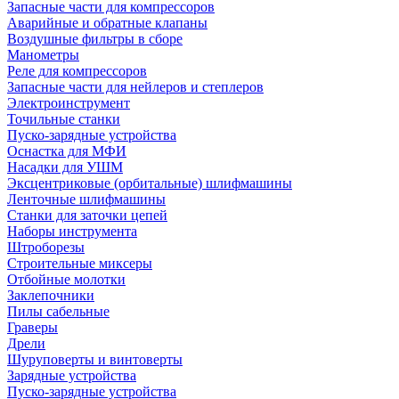
Запасные части для компрессоров
Аварийные и обратные клапаны
Воздушные фильтры в сборе
Манометры
Реле для компрессоров
Запасные части для нейлеров и степлеров
Электроинструмент
Точильные станки
Пуско-зарядные устройства
Оснастка для МФИ
Насадки для УШМ
Эксцентриковые (орбитальные) шлифмашины
Ленточные шлифмашины
Станки для заточки цепей
Наборы инструмента
Штроборезы
Строительные миксеры
Отбойные молотки
Заклепочники
Пилы сабельные
Граверы
Дрели
Шуруповерты и винтоверты
Зарядные устройства
Пуско-зарядные устройства