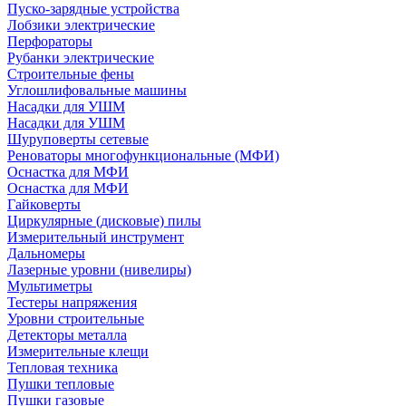
Пуско-зарядные устройства
Лобзики электрические
Перфораторы
Рубанки электрические
Строительные фены
Углошлифовальные машины
Насадки для УШМ
Насадки для УШМ
Шуруповерты сетевые
Реноваторы многофункциональные (МФИ)
Оснастка для МФИ
Оснастка для МФИ
Гайковерты
Циркулярные (дисковые) пилы
Измерительный инструмент
Дальномеры
Лазерные уровни (нивелиры)
Мультиметры
Тестеры напряжения
Уровни строительные
Детекторы металла
Измерительные клещи
Тепловая техника
Пушки тепловые
Пушки газовые