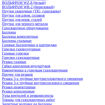
ВОЛЬФРАМ WZ-8 (белый)
ВОЛЬФРАМ WR-2 (бирюзовый)
Прутки сварочные (TIG, газосварка)
Прутки для алюм. сплавов
Прутки для нерж. сталей
Прутки для черного металла
Газосварочное оборудование
Баллоны
Баллоны композитные
Баллоны стальные
Газовые баллончики и картриджи
Горелки газовоздушные
Газовые горелки
Горелки газосварочные
Резаки газовые
Гайки крепления мундштуков
Наконечники к горелкам газосварочным
Прочее для резаков
Резаки 3-х трубные внутриголовочного смешения
Резаки 3-х трубные внутрисоплового смешения
Резаки инжекторные
Резаки керосиновые
Узлы вентилей и ремкомплекты
Товары для газосварочных работ
Защитные колпаки на баллоны