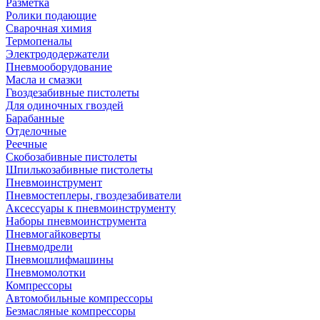
Разметка
Ролики подающие
Сварочная химия
Термопеналы
Электрододержатели
Пневмооборудование
Масла и смазки
Гвоздезабивные пистолеты
Для одиночных гвоздей
Барабанные
Отделочные
Реечные
Скобозабивные пистолеты
Шпилькозабивные пистолеты
Пневмоинструмент
Пневмостеплеры, гвоздезабиватели
Аксессуары к пневмоинструменту
Наборы пневмоинструмента
Пневмогайковерты
Пневмодрели
Пневмошлифмашины
Пневмомолотки
Компрессоры
Автомобильные компрессоры
Безмасляные компрессоры