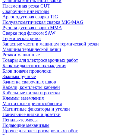
Машины контактной сварки
Плазменная резка CUT
Сварочные инверторы
Аргонодуговая сварка TIG
Полуавтоматическая сварка MIG/MAG
Ручная дуговая сварка MMA
Сварка под флюсом SAW
Термическая резка
Запасные части к машинам термической резки
Машины термической резки
Резаки машинные
Товары для электросварочных работ
Блок жидкостного охлаждения
Блок подачи проволоки
Зажимы ручные
Зачистка сварочных швов
Кабели, комплекты кабелей
Кабельные вилки и розетки
Клеммы заземления
Магнитные приспособления
Магнитные фиксаторы и уголки
Панельные вилки и розетки
Пеналы-термосы
Подающие механизмы
Прочее для электросварочных работ