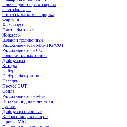
Прочее для средств защиты
Светофильтры
Стёкла к маскам сварщика
Фартуки
Хозтовары
Плиты бытовые
Жиклёры
Шланги поливочные
Расходные части MIG/TIG/CUT
Расходные части CUT
Головки плазмотронов
Диффузоры
Катоды
Наборы
Наборы балеринок
Насадки
Прочее CUT
Сопла
Расходные части MIG
Вставки под наконечники
Гусаки
Диффузоры газовые
Каналы направляющие
Прочее MIG
Сварочные наконечники