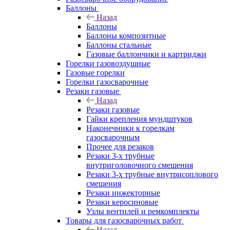
Баллоны
Назад
Баллоны
Баллоны композитные
Баллоны стальные
Газовые баллончики и картриджи
Горелки газовоздушные
Газовые горелки
Горелки газосварочные
Резаки газовые
Назад
Резаки газовые
Гайки крепления мундштуков
Наконечники к горелкам
газосварочным
Прочее для резаков
Резаки 3-х трубные
внутриголовочного смешения
Резаки 3-х трубные внутрисоплового
смешения
Резаки инжекторные
Резаки керосиновые
Узлы вентилей и ремкомплекты
Товары для газосварочных работ
Назад