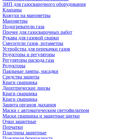
ЗИП для газосварочного оборудования
Клапаны
Кожухи на манометры
Манометры
Подогреватели газа
Прочее для газосварочных работ
Рукава для газовой сварки
Смесители газов, ротаметры
Устройства для перекачки газов
Редукторы и регуляторы
Регуляторы расхода газа
Редукторы
Паяльные лампы, насадки
Средства защиты
Краги сварщика
Диоптрические линзы
Краги сварщика
Краги сварщика
Защита органов дыхания
Маски с автоматическим светофильтром
Маски сварщика и защитные щитки
Очки защитные
Перчатки
Пластины защитные
Пожарная безопасность