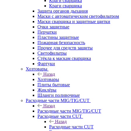
Краги сварщика
Краги сварщика
Защита органов дыхания
Маски с автоматическим светофильтром
Маски сварщика и защитные щитки
Очки защитные
Перчатки
Пластины защитные
Пожарная безопасность
Прочее для средств защиты
Светофильтры
Стёкла к маскам сварщика
Фартуки
Хозтовары
Назад
Хозтовары
Плиты бытовые
Жиклёры
Шланги поливочные
Расходные части MIG/TIG/CUT
Назад
Расходные части MIG/TIG/CUT
Расходные части CUT
Назад
Расходные части CUT