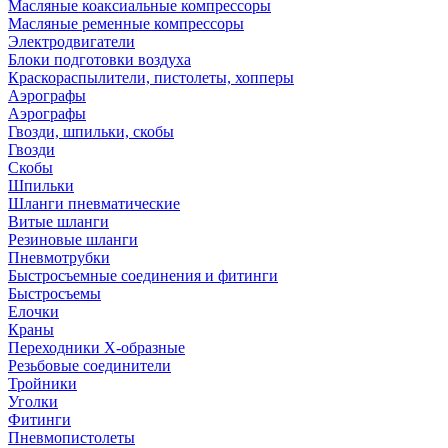
Масляные коаксиальные компрессоры
Масляные ременные компрессоры
Электродвигатели
Блоки подготовки воздуха
Краскораспылители, пистолеты, хопперы
Аэрографы
Аэрографы
Гвозди, шпильки, скобы
Гвозди
Скобы
Шпильки
Шланги пневматические
Витые шланги
Резиновые шланги
Пневмотрубки
Быстросъемные соединения и фитинги
Быстросъемы
Елочки
Краны
Переходники Х-образные
Резьбовые соединители
Тройники
Уголки
Фитинги
Пневмопистолеты