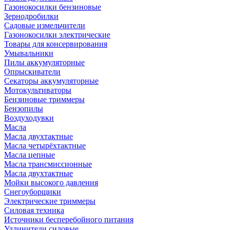
Газонокосилки бензиновые
Зернодробилки
Садовые измельчители
Газонокосилки электрические
Товары для консервирования
Умывальники
Пилы аккумуляторные
Опрыскиватели
Секаторы аккумуляторные
Мотокультиваторы
Бензиновые триммеры
Бензопилы
Воздуходувки
Масла
Масла двухтактные
Масла четырёхтактные
Масла цепные
Масла трансмиссионные
Масла двухтактные
Мойки высокого давления
Снегоуборщики
Электрические триммеры
Силовая техника
Источники бесперебойного питания
Удлинители силовые