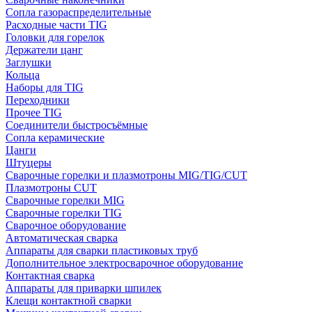
Сопла газораспределительные
Расходные части TIG
Головки для горелок
Держатели цанг
Заглушки
Кольца
Наборы для TIG
Переходники
Прочее TIG
Соединители быстросъёмные
Сопла керамические
Цанги
Штуцеры
Сварочные горелки и плазмотроны MIG/TIG/CUT
Плазмотроны CUT
Сварочные горелки MIG
Сварочные горелки TIG
Сварочное оборудование
Автоматическая сварка
Аппараты для сварки пластиковых труб
Дополнительное электросварочное оборудование
Контактная сварка
Аппараты для приварки шпилек
Клещи контактной сварки